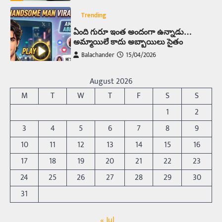
Trending
ఏంది గురూ ఇంత అందంగా ఉన్నాడు…
అమ్మాయిలే కాదు అబ్బాయిలు సైతం
Balachander
15/04/2026
అందమైన అమ్మాయిని పుత్తడి బొమ్మఅని లేదా బాపూ
బోమ్మ అని పిలుస్తాం. స్పెయిన్‌ అమ్మాయిలు చాలా
August 2026
అందంగా ఉంటారనే నానుడి…
4
M
T
W
T
F
S
S
Trending
1
2
రోడ్డుపై ఏరులై పారిన బీర్లు… ఘాటుతో
3
4
5
6
7
8
9
మండుతున్న నోర్లు
10
11
12
13
14
15
16
Balachander
15/04/2026
17
18
19
20
21
22
23
ఉత్తర ప్రదేశ్‌లోని ఝాన్సీ జిల్లాలో ఒక వింతైన రోడ్డు
ప్రమాదం చోటుచేసుకుంది. ఝాన్సీ–కాన్పూర్ జాతీయ
24
25
26
27
28
29
30
రహదారిపై వేల సంఖ్యలో బీరు…
5
31
Trending
« Jul
అక్కడ ఆదివారం బట్టలు ఉతికితే…జైలుకే