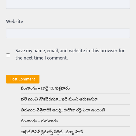
Trending
ఏంది గురూ ఇంత అందంగా ఉన్నాడు…
Website
అమ్మాయిలే కాదు అబ్బాయిలు సైతం
Balachander
15/04/2026
అందమైన అమ్మాయిని పుత్తడి బొమ్మఅని లేదా బాపూ
బోమ్మ అని పిలుస్తాం. స్పెయిన్‌ అమ్మాయిలు చాలా
అందంగా ఉంటారనే నానుడి…
Save my name, email, and website in this browser for
4
the next time I comment.
Trending
రోడ్డుపై ఏరులై పారిన బీర్లు… ఘాటుతో
మండుతున్న నోర్లు
Balachander
15/04/2026
పంచాంగం – జులై 10, శుక్రవారం
ఉత్తర ప్రదేశ్‌లోని ఝాన్సీ జిల్లాలో ఒక వింతైన రోడ్డు
భలే మంచి చౌకబేరమూ… ఇదే మంచి తరుణమూ
ప్రమాదం చోటుచేసుకుంది. ఝాన్సీ–కాన్పూర్ జాతీయ
రహదారిపై వేల సంఖ్యలో బీరు…
5
తిరుమల వెళ్లేవారికి అలర్ట్‌…ఈరోజు రద్దీ ఎలా ఉందంటే
పంచాంగం – గురువారం
Trending
అక్కడ ఆదివారం బట్టలు ఉతికితే…జైలుకే
అఖిల్‌ లెనిన్ క్లైమాక్స్‌ సీక్రెట్‌… పక్కా హిట్‌