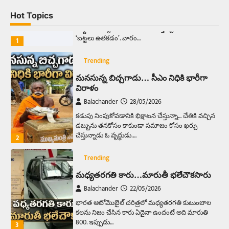
Balachander
13/06/2026
Hot Topics
ఆదివారం వచ్చిందంటే చాలు సామాన్యుడి నుండి
సాఫ్ట్‌వేర్ ఉద్యోగి వరకు అందరికీ గుర్తొచ్చే మొదటి పని
‘బట్టలు ఉతకడం’. వారం…
1
Trending
మనసున్న బిచ్చగాడు… సీఎం నిధికి భారీగా
విరాళం
Balachander
28/05/2026
కడుపు నింపుకోవడానికి భిక్షాటన చేస్తున్నా… చేతికి వచ్చిన
డబ్బును తనకోసం కాకుండా సమాజం కోసం ఖర్చు
చేస్తున్నాడు ఓ వృద్ధుడు.…
2
Trending
మధ్యతరగతి కారు…మారుతీ భలేచౌకసారు
Balachander
22/05/2026
భారత ఆటోమొబైల్ చరిత్రలో మధ్యతరగతి కుటుంబాల
కలను నిజం చేసిన కారు ఏదైనా ఉందంటే అది మారుతి
800. ఇప్పుడు…
3