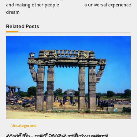
navigation
and making other people
a universal experience
dream
Related Posts
Uncategorized
వరంగల్‌ కోట – రాళ్లలో నిక్షిప్తమైన కాకతీయుల ఆత్మగాథ