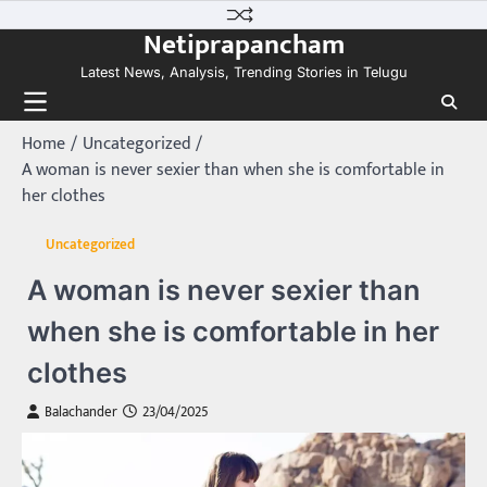
Skip
Netiprapancham
to
content
Latest News, Analysis, Trending Stories in Telugu
Home
Uncategorized
A woman is never sexier than when she is comfortable in
her clothes
Uncategorized
A woman is never sexier than
when she is comfortable in her
clothes
Balachander
23/04/2025