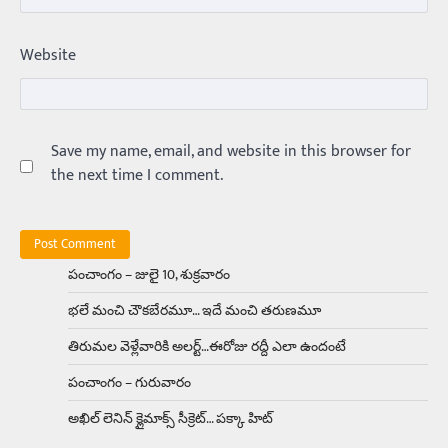
Trending
ఏంది గురూ ఇంత అందంగా ఉన్నాడు…
Website
అమ్మాయిలే కాదు అబ్బాయిలు సైతం
Balachander
15/04/2026
అందమైన అమ్మాయిని పుత్తడి బొమ్మఅని లేదా బాపూ
బోమ్మ అని పిలుస్తాం. స్పెయిన్‌ అమ్మాయిలు చాలా
అందంగా ఉంటారనే నానుడి…
Save my name, email, and website in this browser for
4
the next time I comment.
Trending
రోడ్డుపై ఏరులై పారిన బీర్లు… ఘాటుతో
మండుతున్న నోర్లు
Balachander
15/04/2026
పంచాంగం – జులై 10, శుక్రవారం
ఉత్తర ప్రదేశ్‌లోని ఝాన్సీ జిల్లాలో ఒక వింతైన రోడ్డు
భలే మంచి చౌకబేరమూ… ఇదే మంచి తరుణమూ
ప్రమాదం చోటుచేసుకుంది. ఝాన్సీ–కాన్పూర్ జాతీయ
రహదారిపై వేల సంఖ్యలో బీరు…
5
తిరుమల వెళ్లేవారికి అలర్ట్‌…ఈరోజు రద్దీ ఎలా ఉందంటే
పంచాంగం – గురువారం
Trending
అక్కడ ఆదివారం బట్టలు ఉతికితే…జైలుకే
అఖిల్‌ లెనిన్ క్లైమాక్స్‌ సీక్రెట్‌… పక్కా హిట్‌
Balachander
13/06/2026