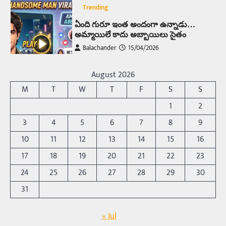
Trending
ఏంది గురూ ఇంత అందంగా ఉన్నాడు…
అమ్మాయిలే కాదు అబ్బాయిలు సైతం
Balachander
15/04/2026
అందమైన అమ్మాయిని పుత్తడి బొమ్మఅని లేదా బాపూ
బోమ్మ అని పిలుస్తాం. స్పెయిన్‌ అమ్మాయిలు చాలా
August 2026
అందంగా ఉంటారనే నానుడి…
4
M
T
W
T
F
S
S
Trending
1
2
రోడ్డుపై ఏరులై పారిన బీర్లు… ఘాటుతో
3
4
5
6
7
8
9
మండుతున్న నోర్లు
10
11
12
13
14
15
16
Balachander
15/04/2026
17
18
19
20
21
22
23
ఉత్తర ప్రదేశ్‌లోని ఝాన్సీ జిల్లాలో ఒక వింతైన రోడ్డు
ప్రమాదం చోటుచేసుకుంది. ఝాన్సీ–కాన్పూర్ జాతీయ
24
25
26
27
28
29
30
రహదారిపై వేల సంఖ్యలో బీరు…
5
31
Trending
« Jul
అక్కడ ఆదివారం బట్టలు ఉతికితే…జైలుకే