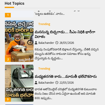
Hot Topics
ఆదివారం వచ్చిందంటే చాలు సామాన్యుడి నుండి
సాఫ్ట్‌వేర్ ఉద్యోగి వరకు అందరికీ గుర్తొచ్చే మొదటి పని
‘బట్టలు ఉతకడం’. వారం…
1
Trending
మనసున్న బిచ్చగాడు… సీఎం నిధికి భారీగా
విరాళం
Balachander
28/05/2026
కడుపు నింపుకోవడానికి భిక్షాటన చేస్తున్నా… చేతికి వచ్చిన
డబ్బును తనకోసం కాకుండా సమాజం కోసం ఖర్చు
చేస్తున్నాడు ఓ వృద్ధుడు.…
2
Trending
మధ్యతరగతి కారు…మారుతీ భలేచౌకసారు
Balachander
22/05/2026
భారత ఆటోమొబైల్ చరిత్రలో మధ్యతరగతి కుటుంబాల
కలను నిజం చేసిన కారు ఏదైనా ఉందంటే అది మారుతి
800. ఇప్పుడు…
3