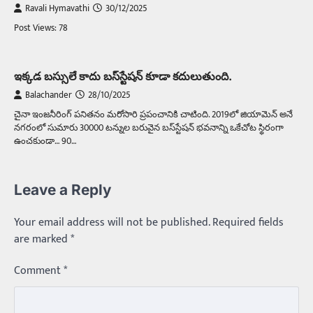
Ravali Hymavathi
30/12/2025
Post Views: 78
ఇక్కడ బస్సులే కాదు బస్‌స్టేషన్‌ కూడా కదులుతుంది.
Balachander
28/10/2025
చైనా ఇంజనీరింగ్‌ పనితనం మరోసారి ప్రపంచానికి చాటింది. 2019లో జియామెన్‌ అనే
నగరంలో సుమారు 30000 టన్నుల బరువైన బస్‌స్టేషన్‌ భవనాన్ని ఒకేచోట స్థిరంగా
ఉంచకుండా… 90…
Leave a Reply
Your email address will not be published.
Required fields
are marked
*
Comment
*