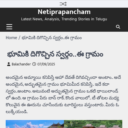
Skip
Netiprapancham
to
content
Latest News, Analysis, Trending Stories in Telugu
Home
భూమికి దిగొచ్చిన స్వర్గం..ఈ గ్రామం
భూమికి దిగొచ్చిన స్వర్గం..ఈ గ్రామం
Balachander
07/09/2025
అందమైన అమ్మాయి కనిపిస్తే ఆహా దేవతే దిగివచ్చిందా అంటాం.. అదే
అందమైన, అద్భుతమైన గ్రామం భూమిమీద కనిపిస్తే.. ఇదే కదా
స్వర్గం..అంటాం. అటువంటి అద్భుతమైన గ్రామం ఒకటి థాయిలాండ్
లో ఉంది. ఆ గ్రామం పేరు బాన్ రాక్. కొండ వాలులో.. టీ తోటల మధ్య
కొలువైన ఈ ఊరును చూసేందుకు టూరిస్టులు వస్తుంటారు. మీరు ఓ
లుక్కేయండి.