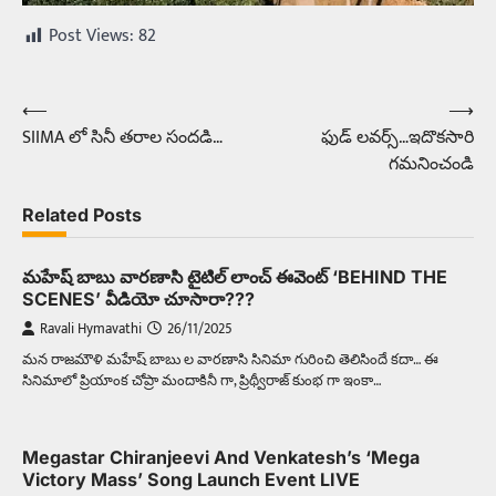
Post Views:
82
⟵
⟶
Post
SIIMA లో సినీ తరాల సందడి…
ఫుడ్ లవర్స్…ఇదొకసారి
navigation
గమనించండి
Related Posts
మహేష్ బాబు వారణాసి టైటిల్ లాంచ్ ఈవెంట్ ‘BEHIND THE
SCENES’ వీడియో చూసారా???
Ravali Hymavathi
26/11/2025
మన రాజమౌళి మహేష్ బాబు ల వారణాసి సినిమా గురించి తెలిసిందే కదా… ఈ
సినిమాలో ప్రియాంక చోప్రా మందాకినీ గా, ప్రిథ్వీరాజ్ కుంభ గా ఇంకా…
Megastar Chiranjeevi And Venkatesh’s ‘Mega
Victory Mass’ Song Launch Event LIVE