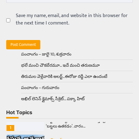
అందమైన అమ్మాయిని పుత్తడి బొమ్మఅని లేదా బాపూ
బోమ్మ అని పిలుస్తాం. స్పెయిన్‌ అమ్మాయిలు చాలా
అందంగా ఉంటారనే నానుడి…
Save my name, email, and website in this browser for
4
the next time I comment.
Trending
రోడ్డుపై ఏరులై పారిన బీర్లు… ఘాటుతో
మండుతున్న నోర్లు
Balachander
15/04/2026
పంచాంగం – జులై 10, శుక్రవారం
ఉత్తర ప్రదేశ్‌లోని ఝాన్సీ జిల్లాలో ఒక వింతైన రోడ్డు
భలే మంచి చౌకబేరమూ… ఇదే మంచి తరుణమూ
ప్రమాదం చోటుచేసుకుంది. ఝాన్సీ–కాన్పూర్ జాతీయ
రహదారిపై వేల సంఖ్యలో బీరు…
5
తిరుమల వెళ్లేవారికి అలర్ట్‌…ఈరోజు రద్దీ ఎలా ఉందంటే
పంచాంగం – గురువారం
Trending
అక్కడ ఆదివారం బట్టలు ఉతికితే…జైలుకే
అఖిల్‌ లెనిన్ క్లైమాక్స్‌ సీక్రెట్‌… పక్కా హిట్‌
Balachander
13/06/2026
Hot Topics
ఆదివారం వచ్చిందంటే చాలు సామాన్యుడి నుండి
సాఫ్ట్‌వేర్ ఉద్యోగి వరకు అందరికీ గుర్తొచ్చే మొదటి పని
‘బట్టలు ఉతకడం’. వారం…
1