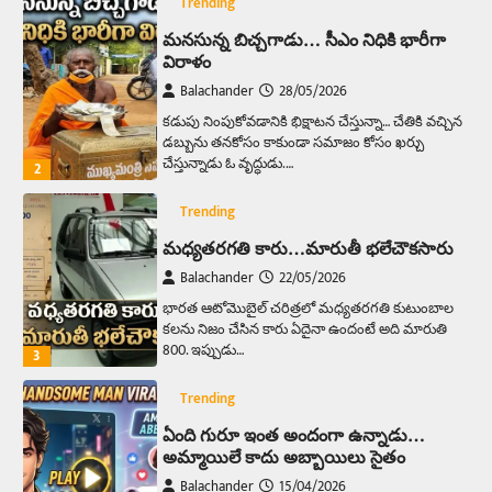
Trending
మనసున్న బిచ్చగాడు… సీఎం నిధికి భారీగా
విరాళం
Balachander
28/05/2026
కడుపు నింపుకోవడానికి భిక్షాటన చేస్తున్నా… చేతికి వచ్చిన
డబ్బును తనకోసం కాకుండా సమాజం కోసం ఖర్చు
చేస్తున్నాడు ఓ వృద్ధుడు.…
2
Trending
మధ్యతరగతి కారు…మారుతీ భలేచౌకసారు
Balachander
22/05/2026
భారత ఆటోమొబైల్ చరిత్రలో మధ్యతరగతి కుటుంబాల
కలను నిజం చేసిన కారు ఏదైనా ఉందంటే అది మారుతి
800. ఇప్పుడు…
3
Trending
ఏంది గురూ ఇంత అందంగా ఉన్నాడు…
అమ్మాయిలే కాదు అబ్బాయిలు సైతం
Balachander
15/04/2026