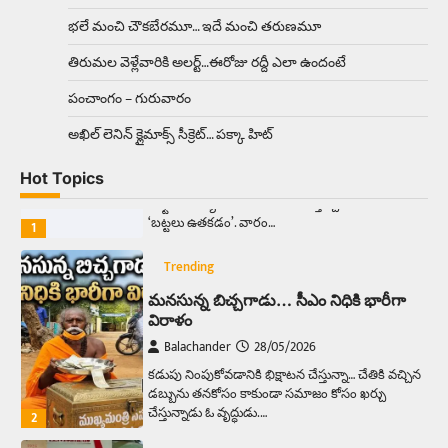
ఆదివారం వచ్చిందంటే చాలు సామాన్యుడి నుండి
భలే మంచి చౌకబేరమూ… ఇదే మంచి తరుణమూ
సాఫ్ట్‌వేర్ ఉద్యోగి వరకు అందరికీ గుర్తొచ్చే మొదటి పని
‘బట్టలు ఉతకడం’. వారం…
1
తిరుమల వెళ్లేవారికి అలర్ట్‌…ఈరోజు రద్దీ ఎలా ఉందంటే
పంచాంగం – గురువారం
Trending
మనసున్న బిచ్చగాడు… సీఎం నిధికి భారీగా
అఖిల్‌ లెనిన్ క్లైమాక్స్‌ సీక్రెట్‌… పక్కా హిట్‌
విరాళం
Hot Topics
Balachander
28/05/2026
కడుపు నింపుకోవడానికి భిక్షాటన చేస్తున్నా… చేతికి వచ్చిన
డబ్బును తనకోసం కాకుండా సమాజం కోసం ఖర్చు
చేస్తున్నాడు ఓ వృద్ధుడు.…
2
Trending
మధ్యతరగతి కారు…మారుతీ భలేచౌకసారు
Balachander
22/05/2026
భారత ఆటోమొబైల్ చరిత్రలో మధ్యతరగతి కుటుంబాల
కలను నిజం చేసిన కారు ఏదైనా ఉందంటే అది మారుతి
800. ఇప్పుడు…
3