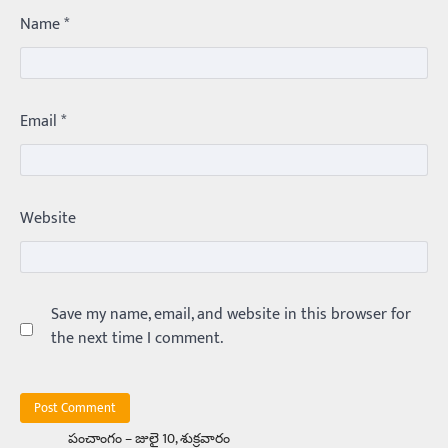
Name
*
ఏంది గురూ ఇంత అందంగా ఉన్నాడు…
అమ్మాయిలే కాదు అబ్బాయిలు సైతం
Balachander
15/04/2026
అందమైన అమ్మాయిని పుత్తడి బొమ్మఅని లేదా బాపూ
Email
*
బోమ్మ అని పిలుస్తాం. స్పెయిన్‌ అమ్మాయిలు చాలా
అందంగా ఉంటారనే నానుడి…
4
Trending
Website
రోడ్డుపై ఏరులై పారిన బీర్లు… ఘాటుతో
మండుతున్న నోర్లు
Balachander
15/04/2026
ఉత్తర ప్రదేశ్‌లోని ఝాన్సీ జిల్లాలో ఒక వింతైన రోడ్డు
Save my name, email, and website in this browser for
ప్రమాదం చోటుచేసుకుంది. ఝాన్సీ–కాన్పూర్ జాతీయ
రహదారిపై వేల సంఖ్యలో బీరు…
the next time I comment.
5
Trending
అక్కడ ఆదివారం బట్టలు ఉతికితే…జైలుకే
పంచాంగం – జులై 10, శుక్రవారం
Balachander
13/06/2026