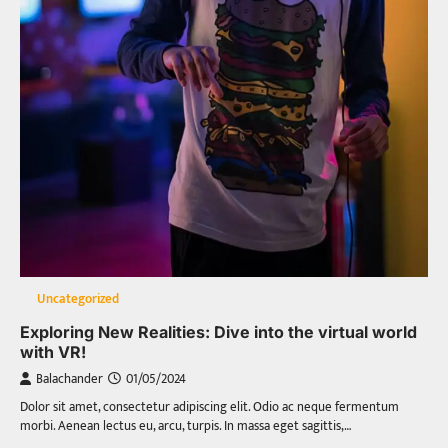
Uncategorized
Exploring New Realities: Dive into the virtual world
with VR!
Balachander
01/05/2024
Dolor sit amet, consectetur adipiscing elit. Odio ac neque fermentum
morbi. Aenean lectus eu, arcu, turpis. In massa eget sagittis,…