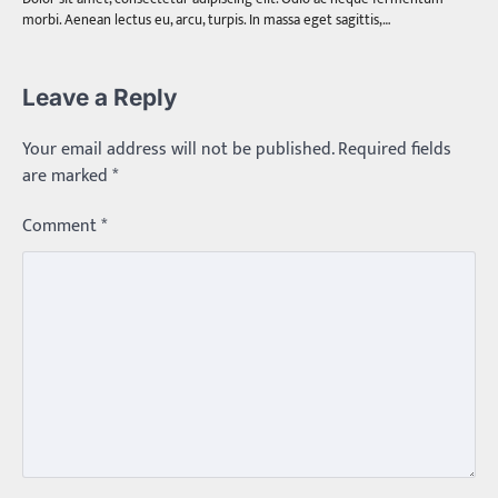
morbi. Aenean lectus eu, arcu, turpis. In massa eget sagittis,…
Leave a Reply
Your email address will not be published.
Required fields
are marked
*
Comment
*
Trending
మధ్యతరగతి కారు…మారుతీ భలేచౌకసారు
Balachander
22/05/2026
భారత ఆటోమొబైల్ చరిత్రలో మధ్యతరగతి కుటుంబాల
కలను నిజం చేసిన కారు ఏదైనా ఉందంటే అది మారుతి
800. ఇప్పుడు…
3
Trending