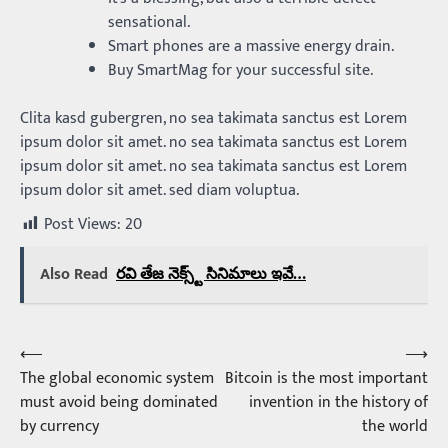
sensational.
Smart phones are a massive energy drain.
Buy SmartMag for your successful site.
Clita kasd gubergren, no sea takimata sanctus est Lorem
ipsum dolor sit amet. no sea takimata sanctus est Lorem
ipsum dolor sit amet. no sea takimata sanctus est Lorem
ipsum dolor sit amet. sed diam voluptua.
Post Views:
20
Also Read
రవి తేజ నెక్స్ట్ సినిమాలు ఇవే…
⟵
⟶
Post
The global economic system
Bitcoin is the most important
navigation
must avoid being dominated
invention in the history of
by currency
the world