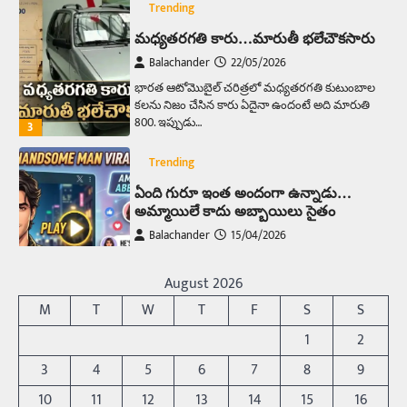
Trending
ఏంది గురూ ఇంత అందంగా ఉన్నాడు…
అమ్మాయిలే కాదు అబ్బాయిలు సైతం
Balachander
15/04/2026
అందమైన అమ్మాయిని పుత్తడి బొమ్మఅని లేదా బాపూ
బోమ్మ అని పిలుస్తాం. స్పెయిన్‌ అమ్మాయిలు చాలా
అందంగా ఉంటారనే నానుడి…
4
Trending
రోడ్డుపై ఏరులై పారిన బీర్లు… ఘాటుతో
మండుతున్న నోర్లు
Balachander
15/04/2026
ఉత్తర ప్రదేశ్‌లోని ఝాన్సీ జిల్లాలో ఒక వింతైన రోడ్డు
August 2026
ప్రమాదం చోటుచేసుకుంది. ఝాన్సీ–కాన్పూర్ జాతీయ
M
T
W
T
F
S
S
రహదారిపై వేల సంఖ్యలో బీరు…
5
1
2
Trending
3
4
5
6
7
8
9
అక్కడ ఆదివారం బట్టలు ఉతికితే…జైలుకే
10
11
12
13
14
15
16