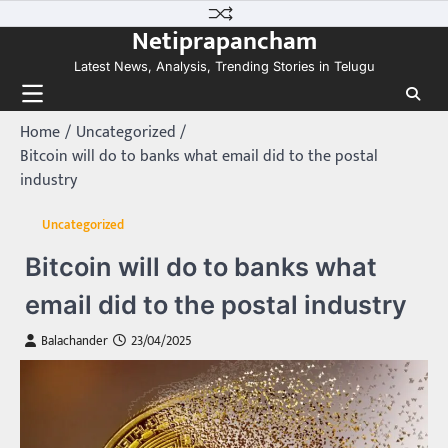
Skip
Netiprapancham
to
content
Latest News, Analysis, Trending Stories in Telugu
Home
Uncategorized
Bitcoin will do to banks what email did to the postal
industry
Uncategorized
Bitcoin will do to banks what
email did to the postal industry
Balachander
23/04/2025