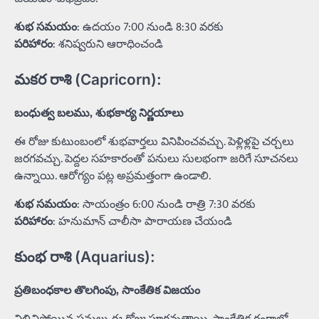
శుభ సమయం
: ఉదయం 7:00 నుండి 8:30 వరకు
పరిహారం
: శనిష్వరుని ఆరాధించండి
మకర రాశి (Capricorn):
బంధుత్వ బలము, శుభకార్య నిర్ణయాలు
ఈ రోజు కుటుంబంలో శుభవార్తలు వినిపించవచ్చు. పెళ్లిళ్లపై చర్చలు
జరగవచ్చు. పెద్దల సహకారంతో పనులు సులభంగా జరిగే సూచనలు
ఉన్నాయి. ఆరోగ్యం పట్ల అప్రమత్తంగా ఉండాలి.
శుభ సమయం
: సాయంత్రం 6:00 నుండి రాత్రి 7:30 వరకు
పరిహారం
: హనుమాన్ చాలీసా పారాయణ చేయండి
కుంభ రాశి (Aquarius):
ప్రతిబంధకాల తొలగింపు, సాంకేతిక విజయం