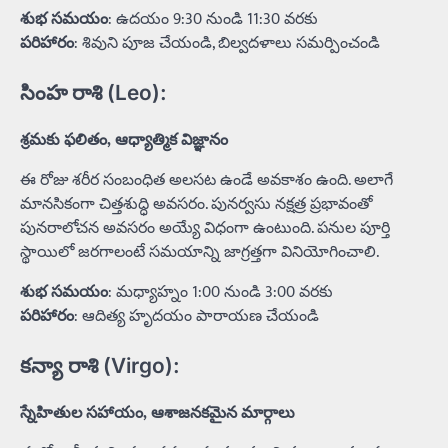
శుభ సమయం
: ఉదయం 9:30 నుండి 11:30 వరకు
పరిహారం
: శివుని పూజ చేయండి, బిల్వదళాలు సమర్పించండి
సింహ రాశి (Leo):
శ్రమకు ఫలితం, ఆధ్యాత్మిక విజ్ఞానం
ఈ రోజు శరీర సంబంధిత అలసట ఉండే అవకాశం ఉంది. అలాగే
మానసికంగా చిత్తశుద్ధి అవసరం. పునర్వసు నక్షత్ర ప్రభావంతో
పునరాలోచన అవసరం అయ్యే విధంగా ఉంటుంది. పనుల పూర్తి
స్థాయిలో జరగాలంటే సమయాన్ని జాగ్రత్తగా వినియోగించాలి.
శుభ సమయం
: మధ్యాహ్నం 1:00 నుండి 3:00 వరకు
పరిహారం
: ఆదిత్య హృదయం పారాయణ చేయండి
కన్యా రాశి (Virgo):
స్నేహితుల సహాయం, ఆశాజనకమైన మార్గాలు