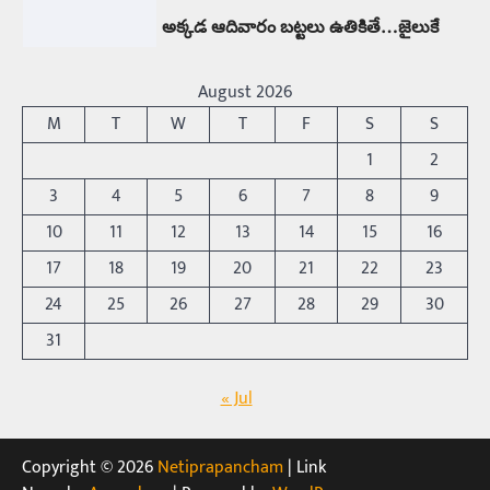
అక్కడ ఆదివారం బట్టలు ఉతికితే…జైలుకే
Balachander
13/06/2026
ఆదివారం వచ్చిందంటే చాలు సామాన్యుడి నుండి
August 2026
సాఫ్ట్‌వేర్ ఉద్యోగి వరకు అందరికీ గుర్తొచ్చే మొదటి పని
M
T
W
T
F
S
S
‘బట్టలు ఉతకడం’. వారం…
1
1
2
Trending
3
4
5
6
7
8
9
మనసున్న బిచ్చగాడు… సీఎం నిధికి భారీగా
10
11
12
13
14
15
16
విరాళం
Balachander
28/05/2026
17
18
19
20
21
22
23
కడుపు నింపుకోవడానికి భిక్షాటన చేస్తున్నా… చేతికి వచ్చిన
24
25
26
27
28
29
30
డబ్బును తనకోసం కాకుండా సమాజం కోసం ఖర్చు
చేస్తున్నాడు ఓ వృద్ధుడు.…
31
2
Trending
« Jul
మధ్యతరగతి కారు…మారుతీ భలేచౌకసారు
Balachander
22/05/2026
Copyright © 2026
Netiprapancham
| Link
భారత ఆటోమొబైల్ చరిత్రలో మధ్యతరగతి కుటుంబాల