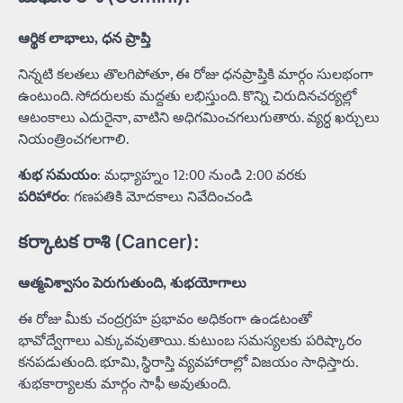
ఆర్థిక లాభాలు, ధన ప్రాప్తి
నిన్నటి కలతలు తొలగిపోతూ, ఈ రోజు ధనప్రాప్తికి మార్గం సులభంగా
ఉంటుంది. సోదరులకు మద్దతు లభిస్తుంది. కొన్ని చిరుదినచర్యల్లో
ఆటంకాలు ఎదురైనా, వాటిని అధిగమించగలుగుతారు. వ్యర్ధ ఖర్చులు
నియంత్రించగలగాలి.
శుభ సమయం
: మధ్యాహ్నం 12:00 నుండి 2:00 వరకు
పరిహారం
: గణపతికి మోదకాలు నివేదించండి
కర్కాటక రాశి (Cancer):
ఆత్మవిశ్వాసం పెరుగుతుంది, శుభయోగాలు
ఈ రోజు మీకు చంద్రగ్రహ ప్రభావం అధికంగా ఉండటంతో
భావోద్వేగాలు ఎక్కువవుతాయి. కుటుంబ సమస్యలకు పరిష్కారం
కనపడుతుంది. భూమి, స్థిరాస్తి వ్యవహారాల్లో విజయం సాధిస్తారు.
శుభకార్యాలకు మార్గం సాఫీ అవుతుంది.