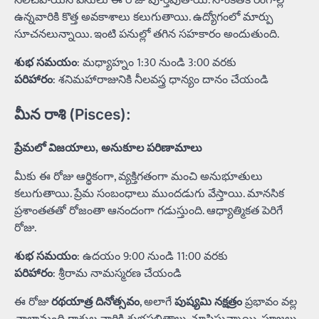
నిలిచిపోయిన పనులు ఈ రోజు పూర్తవుతాయి. సాంకేతిక రంగాల్లో
ఉన్నవారికి కొత్త అవకాశాలు కలుగుతాయి. ఉద్యోగంలో మార్పు
సూచనలున్నాయి. ఇంటి పనుల్లో తగిన సహకారం అందుతుంది.
శుభ సమయం
: మధ్యాహ్నం 1:30 నుండి 3:00 వరకు
పరిహారం
: శనిమహారాజునికి నీలవస్త్ర ధాన్యం దానం చేయండి
మీన రాశి (Pisces):
ప్రేమలో విజయాలు, అనుకూల పరిణామాలు
మీకు ఈ రోజు ఆర్థికంగా, వ్యక్తిగతంగా మంచి అనుభూతులు
కలుగుతాయి. ప్రేమ సంబంధాలు ముందడుగు వేస్తాయి. మానసిక
ప్రశాంతతతో రోజంతా ఆనందంగా గడుస్తుంది. ఆధ్యాత్మికత పెరిగే
రోజు.
శుభ సమయం
: ఉదయం 9:00 నుండి 11:00 వరకు
పరిహారం
: శ్రీరామ నామస్మరణ చేయండి
ఈ రోజు
రథయాత్ర దినోత్సవం
, అలాగే
పుష్యమి నక్షత్రం
ప్రభావం వల్ల