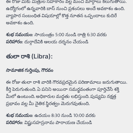
ఈ రోజు మీకు మిత్రుల సహకారం వల్ల మంచి మార్గాలు కలుగుతాయి.
ఉద్యోగంలో ఉన్నవారికి బాస్ నుంచి ప్రశంసలు అందే అవకాశం ఉంది.
వ్యాపార సంబంధిత విషయాల్లో కొత్త నూతన ఒప్పందాలు కుదిరే
అవకాశం ఉంది.
శుభ సమయం
: సాయంత్రం 5:00 నుండి రాత్రి 6:30 వరకు
పరిహారం
: దుర్గాదేవికి ఆలయ దర్శనం చేయండి
తులా రాశి (Libra):
సామాజిక గుర్తింపు, గౌరవం
ఈ రోజు తులా రాశి వారికి గౌరవప్రదమైన పరిణామాలు జరుగుతాయి.
కీర్తి పెరుగుతుంది. ఏ పనిని అయినా సమర్థవంతంగా పూర్తిచేసే శక్తి
మీలో ఉంటుంది. అధికారుల మద్దతు లభిస్తుంది. పుష్యమి నక్షత్ర
ప్రభావం వల్ల మీ నైతిక స్థిరత్వం మెరుగవుతుంది.
శుభ సమయం
: ఉదయం 8:30 నుండి 10:00 వరకు
పరిహారం
: విష్ణుసహస్రనామ పారాయణ చేయండి