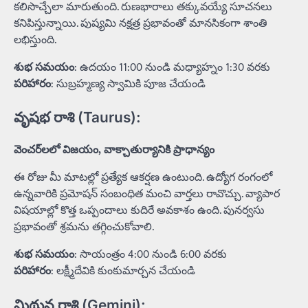
కలిసొచ్చేలా మారుతుంది. రుణభారాలు తక్కువయ్యే సూచనలు
కనిపిస్తున్నాయి. పుష్యమి నక్షత్ర ప్రభావంతో మానసికంగా శాంతి
లభిస్తుంది.
శుభ సమయం
: ఉదయం 11:00 నుండి మధ్యాహ్నం 1:30 వరకు
పరిహారం
: సుబ్రహ్మణ్య స్వామికి పూజ చేయండి
వృషభ రాశి (Taurus):
వెంచర్‌లలో విజయం, వాక్చాతుర్యానికి ప్రాధాన్యం
ఈ రోజు మీ మాటల్లో ప్రత్యేక ఆకర్షణ ఉంటుంది. ఉద్యోగ రంగంలో
ఉన్నవారికి ప్రమోషన్ సంబంధిత మంచి వార్తలు రావొచ్చు. వ్యాపార
విషయాల్లో కొత్త ఒప్పందాలు కుదిరే అవకాశం ఉంది. పునర్వసు
ప్రభావంతో శ్రమను తగ్గించుకోవాలి.
శుభ సమయం
: సాయంత్రం 4:00 నుండి 6:00 వరకు
పరిహారం
: లక్ష్మీదేవికి కుంకుమార్చన చేయండి
మిథున రాశి (Gemini):