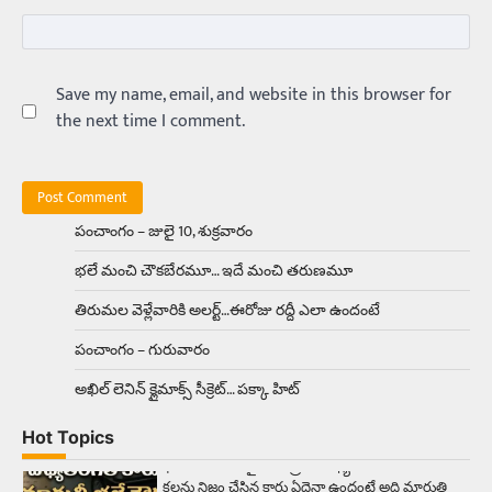
అక్కడ ఆదివారం బట్టలు ఉతికితే…జైలుకే
Balachander
13/06/2026
ఆదివారం వచ్చిందంటే చాలు సామాన్యుడి నుండి
సాఫ్ట్‌వేర్ ఉద్యోగి వరకు అందరికీ గుర్తొచ్చే మొదటి పని
Save my name, email, and website in this browser for
‘బట్టలు ఉతకడం’. వారం…
1
the next time I comment.
Trending
మనసున్న బిచ్చగాడు… సీఎం నిధికి భారీగా
విరాళం
పంచాంగం – జులై 10, శుక్రవారం
Balachander
28/05/2026
భలే మంచి చౌకబేరమూ… ఇదే మంచి తరుణమూ
కడుపు నింపుకోవడానికి భిక్షాటన చేస్తున్నా… చేతికి వచ్చిన
డబ్బును తనకోసం కాకుండా సమాజం కోసం ఖర్చు
తిరుమల వెళ్లేవారికి అలర్ట్‌…ఈరోజు రద్దీ ఎలా ఉందంటే
చేస్తున్నాడు ఓ వృద్ధుడు.…
2
పంచాంగం – గురువారం
Trending
అఖిల్‌ లెనిన్ క్లైమాక్స్‌ సీక్రెట్‌… పక్కా హిట్‌
మధ్యతరగతి కారు…మారుతీ భలేచౌకసారు
Balachander
22/05/2026
Hot Topics
భారత ఆటోమొబైల్ చరిత్రలో మధ్యతరగతి కుటుంబాల
కలను నిజం చేసిన కారు ఏదైనా ఉందంటే అది మారుతి