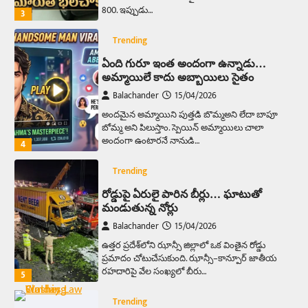
800. ఇప్పుడు…
3
Trending
ఏంది గురూ ఇంత అందంగా ఉన్నాడు…
అమ్మాయిలే కాదు అబ్బాయిలు సైతం
Balachander
15/04/2026
అందమైన అమ్మాయిని పుత్తడి బొమ్మఅని లేదా బాపూ
బోమ్మ అని పిలుస్తాం. స్పెయిన్‌ అమ్మాయిలు చాలా
అందంగా ఉంటారనే నానుడి…
4
Trending
రోడ్డుపై ఏరులై పారిన బీర్లు… ఘాటుతో
మండుతున్న నోర్లు
Balachander
15/04/2026
ఉత్తర ప్రదేశ్‌లోని ఝాన్సీ జిల్లాలో ఒక వింతైన రోడ్డు
ప్రమాదం చోటుచేసుకుంది. ఝాన్సీ–కాన్పూర్ జాతీయ
రహదారిపై వేల సంఖ్యలో బీరు…
5
Trending