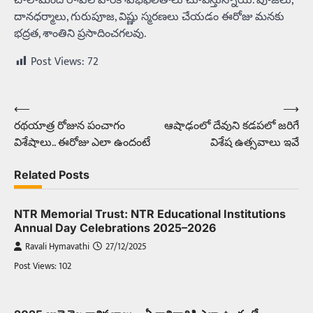
చాలామంది రాశుల వారికి శుభఫలితాలు చూపిస్తున్నాయి. పూజలు,
దానధర్మాలు, గురుపూజ, విష్ణు స్మరణలు చేయడం ఈరోజు మనకు
భద్రత, శాంతిని ప్రసాదించగలవు.
Post Views:
72
⟵
⟶
Post
రథయాత్ర రోజున పంచాగం
ఆషాఢంలో దేవుని కడపలో జరిగే
navigation
విశేషాలు.. ఈరోజు ఎలా ఉందంటే
విశేష ఉత్సవాలు ఇవే
Related Posts
NTR Memorial Trust: NTR Educational Institutions
Annual Day Celebrations 2025–2026
Ravali Hymavathi
27/12/2025
Post Views: 102