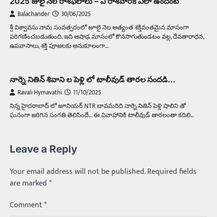
2025 జులై నెల రాశిఫలాలు – ఏ రాశివారికి ఎలా ఉందంటే
Balachander
30/06/2025
శ్రీ విశ్వావసు నామ సంవత్సరంలో జూలై నెల అత్యంత శక్తివంతమైన మాసంగా
పరిగణించబడుతుంది. ఇది ఆషాఢ మాసంలో కొనసాగుతుండటం వల్ల, దేవతారాధన,
ఉపవాసాలు, శక్తి పూజలకు అనుకూలంగా…
నార్నె నితిన్ శివాని ల పెళ్లి లో టాలీవుడ్ తారల సందడి…
Ravali Hymavathi
11/10/2025
నిన్న హైదరాబాద్ లో జూనియర్ NTR బావమరిది నార్నె నితిన్ పెళ్లి షాలిని తో
ఘనంగా జరిగిన సంగతి తెలిసిందే… ఈ వివాహానికి టాలీవుడ్ తారలంతా కదిలి…
Leave a Reply
Trending
Your email address will not be published.
Required fields
మధ్యతరగతి కారు…మారుతీ భలేచౌకసారు
are marked
*
Balachander
22/05/2026
భారత ఆటోమొబైల్ చరిత్రలో మధ్యతరగతి కుటుంబాల
Comment
*
కలను నిజం చేసిన కారు ఏదైనా ఉందంటే అది మారుతి