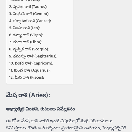
వృషభ రాశి (Taurus):
మిథున రాశి (Gemini):
కర్కాటక రాశి (Cancer):
సింహ రాశి (Leo):
కన్యా రాశి (Virgo):
తులా రాశి (Libra):
వృశ్చిక రాశి (Scorpio):
ధనుస్సు రాశి (Sagittarius):
మకర రాశి (Capricorn):
కుంభ రాశి (Aquarius):
మీన రాశి (Pisces):
మేష రాశి (Aries):
ఆధ్యాత్మిక చింతన, కుటుంబ సమ్మేళనం
ఈ రోజు మేష రాశి వారికి ఇంటి విషయాల్లో శుభ పరిణామాలు
కనిపిస్తాయి. కొంత అసౌకర్యంగా ప్రారంభమైన ఉదయం, మధ్యాహ్నానికి