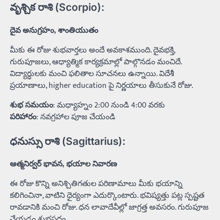
వృశ్చిక రాశి (Scorpio):
దైవ అనుగ్రహం, శాంతియుతం
మీకు ఈ రోజు శుభవార్తలు అందే అవకాశముంది. దైవభక్తి,
గురుపూజలు, ఆధ్యాత్మిక కార్యక్రమాల్లో పాల్గొనడం మంచిదే.
విద్యార్ధులకు మంచి ఫలితాల సూచనలు ఉన్నాయి. విదేశీ
ప్రయాణాలు, higher education పై నిర్ణయాలు తీసుకునే రోజు.
శుభ సమయం
: మధ్యాహ్నం 2:00 నుండి 4:00 వరకు
పరిహారం
: నవగ్రహాల పూజ చేయండి
ధనుస్సు రాశి (Sagittarius):
ఆత్మనిర్వర్ భావన, భయాల నివారణ
ఈ రోజు కొన్ని అనిశ్చితిగతుల పరిణామాలు మీకు భయాన్ని
కలిగించినా, వాటిని ధైర్యంగా ఎదుర్కొంటారు. భవిష్యత్తు పట్ల స్పష్టత
రావడానికి మంచి రోజు. ధన లావాదేవీల్లో జాగ్రత్త అవసరం. గురుపూజ
చేయడం శుభప్రదం.