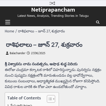
Skip
Netiprapancham
to
content
Latest News, Analysis, Trending Stories in Telugu
Home
రాశిఫలాలు – జూన్‌ 27, శుక్రవారం
రాశిఫలాలు – జూన్‌ 27, శుక్రవారం
Balachander
27/06/2025
శ్రీ విశ్వావసు నామ సంవత్సరం, ఆషాఢ శుద్ధ విదియ
ఈరోజు చంద్రమా కర్కాటక రాశిలో విహరిస్తున్నాడు. పునర్వసు నక్షత్రం
నుంచి పుష్యమి నక్షత్రంలోకి మారుతుండడం వల్ల భావోద్వేగాలు,
కుటుంబ సంబంధాలు, ఆధ్యాత్మికత ముఖ్యమైన రోజుగా కనిపిస్తోంది.
వివిధ రాశుల వారికి ఈ రోజు ఎలా ఉండబోతుందో చూద్దాం.
Table of Contents
మేష రాశి (Aries):