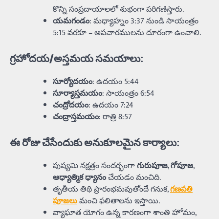
కొన్ని సంప్రదాయాలలో శుభంగా పరిగణిస్తారు.
యమగండం
: మధ్యాహ్నం 3:37 నుండి సాయంత్రం
5:15 వరకూ – అపచారములను దూరంగా ఉంచాలి.
గ్రహోదయ/అస్తమయ సమయాలు
:
సూర్యోదయం
: ఉదయం 5:44
సూర్యాస్తమయం
: సాయంత్రం 6:54
చంద్రోదయం
: ఉదయం 7:24
చంద్రాస్తమయం
: రాత్రి 8:57
ఈ రోజు చేసేందుకు అనుకూలమైన కార్యాలు
:
పుష్యమి నక్షత్రం సందర్భంగా
గురుపూజ
,
గోపూజ
,
ఆధ్యాత్మిక ధ్యానం
చేయడం మంచిది.
తృతీయ తిథి ప్రారంభమవుతోందే గనుక,
గణపతి
పూజలు
మంచి ఫలితాలను ఇస్తాయి.
వ్యాఘాత యోగం ఉన్న కారణంగా శాంతి హోమం,