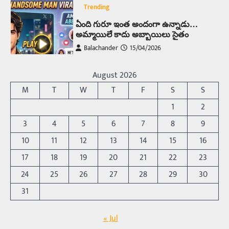
Trending
ఏంది గురూ ఇంత అందంగా ఉన్నాడు…
అమ్మాయిలే కాదు అబ్బాయిలు సైతం
Balachander
15/04/2026
అందమైన అమ్మాయిని పుత్తడి బొమ్మఅని లేదా బాపూ
బోమ్మ అని పిలుస్తాం. స్పెయిన్‌ అమ్మాయిలు చాలా
August 2026
అందంగా ఉంటారనే నానుడి…
4
M
T
W
T
F
S
S
Trending
1
2
రోడ్డుపై ఏరులై పారిన బీర్లు… ఘాటుతో
3
4
5
6
7
8
9
మండుతున్న నోర్లు
10
11
12
13
14
15
16
Balachander
15/04/2026
17
18
19
20
21
22
23
ఉత్తర ప్రదేశ్‌లోని ఝాన్సీ జిల్లాలో ఒక వింతైన రోడ్డు
ప్రమాదం చోటుచేసుకుంది. ఝాన్సీ–కాన్పూర్ జాతీయ
24
25
26
27
28
29
30
రహదారిపై వేల సంఖ్యలో బీరు…
5
31
Trending
« Jul
అక్కడ ఆదివారం బట్టలు ఉతికితే…జైలుకే