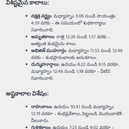
విశిష్టమైన కాలాలు
:
నక్షత్ర వర్జ్యం
: మధ్యాహ్నం 3:06 నుండి సాయంత్రం
4:39 వరకు – ఈ సమయంలో శుభకార్యాలు
నివారించాలి.
అమృతకాలం
: రాత్రి 12:24 నుండి 1:57 వరకు –
అత్యంత శుభమైను కాలం.
అభిజిత్ ముహూర్తం
: మధ్యాహ్నం 11:53 నుండి 12:46
వరకు – శుభప్రారంభాలకు అనుకూలం.
దుర్ముహూర్తాలు
: ఉదయం 8:22 నుండి 9:15 వరకూ,
మధ్యాహ్నం 12:46 నుండి 1:38 వరకూ – వీటిని
నివారించాలి.
అష్టకాలాల విశేషం
:
రాహుకాలం
: ఉదయం 10:41 నుండి మధ్యాహ్నం
12:19 వరకూ – శుభప్రవేశాలు, పెట్టుబడి మొదలవాటికి
వీలుకాదు.
గుళికకాలం
: ఉదయం 7:23 నుండి 9:02 వరకూ –