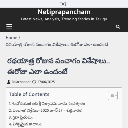
Skip
Netiprapancham
to
content
Latest News, Analysis, Trending Stories in Telugu
Home
రథయాత్ర రోజున పంచాగం విశేషాలు.. ఈరోజు ఎలా ఉందంటే
రథయాత్ర రోజున పంచాగం విశేషాలు..
ఈరోజు ఎలా ఉందంటే
Balachander
27/06/2025
Table of Contents
శుభోదయం! ఇది శ్రీ విశ్వావసు నామ సంవత్సరం
పంచాంగ విశ్లేషణ (2025 జూన్ 27 – శుక్రవారం)
గ్రహ స్థితులు:
విశిష్టమైన కాలాలు: