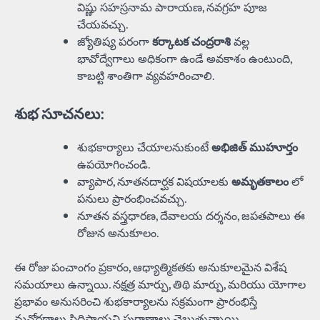
విష్ణు సహస్రనామ పారాయణ, నవగ్రహ పూజ
చేయవచ్చు.
జ్యోతిష్య పరంగా
కర్కాటక చంద్రరాశి
వల్ల
భావోద్వేగాలు అధికంగా ఉండే అవకాశం ఉంటుంది,
కాబట్టి శాంతిగా వ్యవహరించాలి.
శుభ సూచనలు
:
శుభకార్యాలు చేయాలనుకుంటే
అభిజిత్ ముహూర్తం
ఉపయోగించండి.
వ్యాపార, నూతనదార్ఘక విషయాలకు
అమృతకాలం
లో
పనులు ప్రారంభించవచ్చు.
నూతన వస్త్రధారణ, దేవాలయ దర్శనం, జపతపాలు ఈ
రోజున అనుకూలం.
ఈ రోజు పంచాంగం ప్రకారం, ఆధ్యాత్మికతకు అనుకూలమైన విశేష
సమయాలు ఉన్నాయి. నక్షత్ర మార్పు, తిథి మార్పు, మరియు యోగాల
ప్రభావం అనుసరించి శుభకార్యాలను సక్రమంగా ప్రారంభిస్తే
మనోరథాలు సిద్ధిస్తాయని పురాణాలు చెబుతున్నాయి.