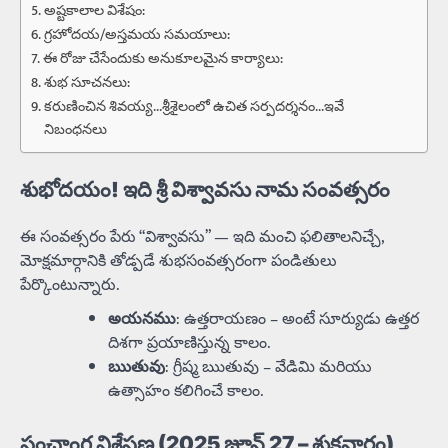
అష్టకాలాల విశేషం:
గ్రహోదయ/అస్తమయ సమయాలు:
ఈ రోజు చేసేందుకు అనుకూలమైన కార్యాలు:
శుభ సూచనలు:
కరుణించిన శివయ్య…శ్రీశైలంలో ఉచిత సర్పదర్శనం…ఇవే
నిబంధనలు
శుభోదయం! ఇది శ్రీ విశ్వావసు నామ సంవత్సరం
ఈ సంవత్సరం పేరు “విశ్వావసు” — ఇది మంచి ఫలితాలనిచ్చే,
మోక్షమార్గానికి తోడ్పడే శుభసంవత్సరంగా పండితులు
పేర్కొంటున్నారు.
అయనము
: ఉత్తరాయణం – అంటే సూర్యుడు ఉత్తర
దిశగా ప్రయాణిస్తున్న కాలం.
ఋతువు
: గ్రీష్మ ఋతువు – వేడిమి మరియు
ఉత్సాహం కలిగించే కాలం.
పంచాంగ విశ్లేషణ (2025 జూన్ 27 – శుక్రవారం)