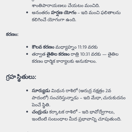
శాంతిపారాయణలు చేయటం మంచిది.
అనంతరం
హర్షణ యోగం
– ఇది మంచి ఫలితాలను
కలిగించే యోగంగా ఉంది.
కరణం
:
కౌలవ కరణం
మధ్యాహ్నం 11:19 వరకు
తర్వాత
తైతిల కరణం
రాత్రి 10:31 వరకు — తైతిల
కరణం ధార్మిక కార్యాలకు అనుకూలం.
గ్రహ స్థితులు
:
సూర్యుడు
మిథున రాశిలో (ఆరుద్ర నక్షత్రం 2వ
పాదంలో) సంచరిస్తున్నాడు – ఇది మేధా, చురుకుదనం
పెంచే స్థితి.
చంద్రుడు
కర్కాటక రాశిలో – ఇది భావోద్వేగాలు,
ఇంటింటి సంబంధాల మీద ప్రభావాన్ని చూపుతుంది.