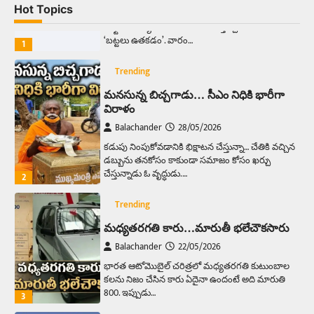
Hot Topics
ఆదివారం వచ్చిందంటే చాలు సామాన్యుడి నుండి
సాఫ్ట్‌వేర్ ఉద్యోగి వరకు అందరికీ గుర్తొచ్చే మొదటి పని
‘బట్టలు ఉతకడం’. వారం…
1
Trending
మనసున్న బిచ్చగాడు… సీఎం నిధికి భారీగా
విరాళం
Balachander
28/05/2026
కడుపు నింపుకోవడానికి భిక్షాటన చేస్తున్నా… చేతికి వచ్చిన
డబ్బును తనకోసం కాకుండా సమాజం కోసం ఖర్చు
చేస్తున్నాడు ఓ వృద్ధుడు.…
2
Trending
మధ్యతరగతి కారు…మారుతీ భలేచౌకసారు
Balachander
22/05/2026
భారత ఆటోమొబైల్ చరిత్రలో మధ్యతరగతి కుటుంబాల
కలను నిజం చేసిన కారు ఏదైనా ఉందంటే అది మారుతి
800. ఇప్పుడు…
3