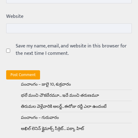
Trending
ఏంది గురూ ఇంత అందంగా ఉన్నాడు…
Website
అమ్మాయిలే కాదు అబ్బాయిలు సైతం
Balachander
15/04/2026
అందమైన అమ్మాయిని పుత్తడి బొమ్మఅని లేదా బాపూ
బోమ్మ అని పిలుస్తాం. స్పెయిన్‌ అమ్మాయిలు చాలా
అందంగా ఉంటారనే నానుడి…
Save my name, email, and website in this browser for
4
the next time I comment.
Trending
రోడ్డుపై ఏరులై పారిన బీర్లు… ఘాటుతో
మండుతున్న నోర్లు
Balachander
15/04/2026
పంచాంగం – జులై 10, శుక్రవారం
ఉత్తర ప్రదేశ్‌లోని ఝాన్సీ జిల్లాలో ఒక వింతైన రోడ్డు
భలే మంచి చౌకబేరమూ… ఇదే మంచి తరుణమూ
ప్రమాదం చోటుచేసుకుంది. ఝాన్సీ–కాన్పూర్ జాతీయ
రహదారిపై వేల సంఖ్యలో బీరు…
5
తిరుమల వెళ్లేవారికి అలర్ట్‌…ఈరోజు రద్దీ ఎలా ఉందంటే
పంచాంగం – గురువారం
Trending
అక్కడ ఆదివారం బట్టలు ఉతికితే…జైలుకే
అఖిల్‌ లెనిన్ క్లైమాక్స్‌ సీక్రెట్‌… పక్కా హిట్‌
Balachander
13/06/2026