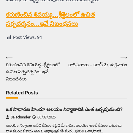
కరుణించిన శివయ్య…శ్రీశైలంలో ఉచిత
సర్పదర్శనం…ఇవే నిబంధనలు
Post Views:
94
⟵
⟶
Post
కరుణించిన శివయ్య…శ్రీశైలంలో
రాశిఫలాలు – జూన్‌ 27, శుక్రవారం
navigation
ఉచిత సర్పదర్శనం…ఇవే
నిబంధనలు
Related Posts
ఒక సాధారణ హిందూ ఆలయం నిర్మాణానికి ఎంత ఖర్చవుతుంది?
Balachander
05/07/2025
ఆలయం నిర్మాణం అనేది కేవలం కట్టడమే కాదు… ఆలయం అంటే కేవలం ఇటుకలు,
రాళ్ల కలయిక కాదు. అది ఓ ఆధ్యాత్మిక శక్తి కేంద్రం, భక్తుల విశ్వాసానికి…