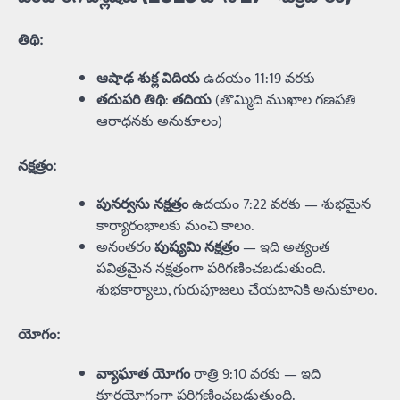
తిథి
:
ఆషాఢ శుక్ల విదియ
ఉదయం 11:19 వరకు
తదుపరి తిథి
:
తదియ
(తొమ్మిది ముఖాల గణపతి
ఆరాధనకు అనుకూలం)
నక్షత్రం
:
పునర్వసు నక్షత్రం
ఉదయం 7:22 వరకు — శుభమైన
కార్యారంభాలకు మంచి కాలం.
అనంతరం
పుష్యమి నక్షత్రం
— ఇది అత్యంత
పవిత్రమైన నక్షత్రంగా పరిగణించబడుతుంది.
శుభకార్యాలు, గురుపూజలు చేయటానికి అనుకూలం.
యోగం
:
వ్యాఘాత యోగం
రాత్రి 9:10 వరకు — ఇది
క్రూరయోగంగా పరిగణించబడుతుంది.