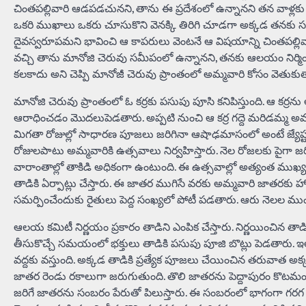
చింతపల్లివారి ఆడపడచునని, తాను ఈ ప్రదేశంలో ఉన్నానని తన వాళ్లకు
ఒకరి ముఖాలు ఒకరు చూసుకొని వెనక్కి తిరిగి చూడగా అక్కడ తనకు సమ
దైవస్వరూపమని భావించి ఆ కాపరులు వెంటనే ఆ విషయాన్ని చింతపల్లివా
వచ్చి తాను మానోజి చెరువు సమీపంలో ఉన్నానని, తనకు ఆలయం నిర్మ
కలకాదు అని చెప్పి మానోజీ చెరువు ప్రాంతంలో అమ్మవారి కోసం వెతుకుత
మానోజి చెరువు ప్రాంతంలో ఓ కర్రకు పసుపు పూసి కనిపిస్తుంది. ఆ కర్రను 
ఆరాధించడం మొదలుపెడతారు. అప్పటి నుంచి ఆ కర్ర గద్దె మరిడమ్మ అమ్మవ
మిగతా రోజుల్లో సాధారణ పూజలు జరిగినా ఆషాఢమాసంలో అంటే జ్యే
రోజులపాటు అమ్మవారికి ఉత్సవాలు నిర్వహిస్తారు. నెల రోజలకు పైగా జరిగే
వారాంతాల్లో తాకిడి అధికంగా ఉంటుంది. ఈ ఉత్సవాల్లో అత్యంత ముఖ
తాడికి ఏర్పాట్లు చేస్తారు. ఈ జాతర ముగిసే వరకు అమ్మవారి జాతరక
సమర్పించేందుకు రైతులు పెద్ద సంఖ్యలో పోటీ పడతారు. ఆరు నెలల ముం
ఆలయ కమిటీ నిర్ణయం ప్రకారం తాడిని ఎంపిక చేస్తారు. నిర్ణయించిన 
తీసుకొచ్చే సమయంలో భక్తులు తాడికి పసుపు పూజి బొట్లు పెడతారు. ఇ
వద్దకు వస్తుంది. అక్కడ తాడికి ప్రత్యేక పూజలు చేయించిన తరువాత అ
జాతర రెండు రకాలుగా జరుగుతుంది. తొలి జాతరను పెద్దాపురం కొటమందు గ
జరిగే జాతరను సంబరం పేరుతో పిలుస్తారు. ఈ సంబరంలో భాగంగా గరగ 