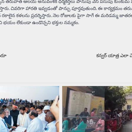
వచ్చిన తరువాత ఆలయ అనువంశిక ధర్మకర్తలు పానుపు వేసి పసుపు కుంకుమ 
ిస్తారు. చివరిగా హారతి ఇవ్వడంతో పాన్పు పూర్తవుతుంది. ఈ కార్యక్రమం 
కాలైన కళలను ప్రదర్శిస్తారు. నెల రోజులకు పైగా సాగే ఈ మరిడమ్మ జాతరలో
ుంచి భయం లేకుండా ఉండొచ్చని భక్తుల నమ్మకం.
ఎవరూ
కన్వర్‌ యాత్ర ఎలా