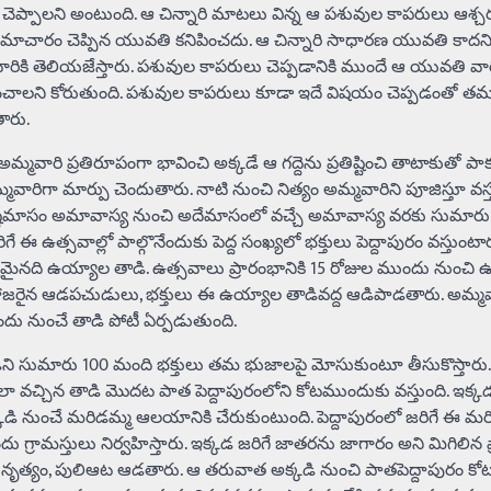
 చెప్పాలని అంటుంది. ఆ చిన్నారి మాటలు విన్న ఆ పశువుల కాపరులు ఆశ్చ
ాచారం చెప్పిన యువతి కనిపించదు. ఆ చిన్నారి సాధారణ యువతి కాదని, సా
రికి తెలియజేస్తారు. పశువుల కాపరులు చెప్పడానికి ముందే ఆ యువతి వార
ించాలని కోరుతుంది. పశువుల కాపరులు కూడా ఇదే విషయం చెప్పడంతో తమక
ారు.
అమ్మవారి ప్రతిరూపంగా భావించి అక్కడే ఆ గద్దెను ప్రతిష్టించి తాటాకుతో పా
ారిగా మార్పు చెందుతారు. నాటి నుంచి నిత్యం అమ్మవారిని పూజిస్తూ వస్త
ష్టమాసం అమావాస్య నుంచి అదేమాసంలో వచ్చే అమావాస్య వరకు సుమారు
 ఈ ఉత్సవాల్లో పాల్గొనేందుకు పెద్ద సంఖ్యలో భక్తులు పెద్దాపురం వస్తుంటార
్యమైనది ఉయ్యాల తాడి. ఉత్సవాలు ప్రారంభానికి 15 రోజుల ముందు నుంచి
ు హాజరైన ఆడపచుడులు, భక్తులు ఈ ఉయ్యాల తాడివద్ద ఆడిపాడతారు. అమ్మవా
దు నుంచే తాడి పోటీ ఏర్పడుతుంది.
తాడిని సుమారు 100 మంది భక్తులు తమ భుజాలపై మోసుకుంటూ తీసుకొస్తారు
లా వచ్చిన తాడి మొదట పాత పెద్దాపురంలోని కోటముందుకు వస్తుంది. ఇక్కడ
క్కడి నుంచే మరిడమ్మ ఆలయానికి చేరుకుంటుంది. పెద్దాపురంలో జరిగే ఈ మ
్రామస్తులు నిర్వహిస్తారు. ఇక్కడ జరిగే జాతరను జాగారం అని మిగిలిన ప్
నృత్యం, పులిఆట ఆడతారు. ఆ తరువాత అక్కడి నుంచి పాతపెద్దాపురం కోటక