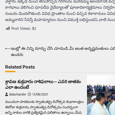
వెళ్తారు. ఇక్కడి నుంచి తీసుకొచ్చిన గరగలను మరిడమ్మ ఆలయానికి 
కాగడాలు వెలిగించి ధూపదీప నైవేద్యాలతో పూజాదికార్యక్రమాలు నిర్వహ
సంబరం మొదలౌతుంది. వివిధ ప్రాంతాల నుంచి వచ్చిన కళాకారులు వివిధ ర
అమ్మవారిని సేవిస్తే మహమ్మారుల నుంచి విముక్తి లభిస్తుందని, వాటి న
Post Views:
82
⟵
ఇంట్లో ఈ చిన్ని మార్పు చేసి చూడండి..మీ అంత అదృష్టవంతులు 
Post
ఉండరు
navigation
Related Posts
శ్రావణ శుక్రవారం రాశిఫలాలు – ఎవరి జాతకం
ఎలా ఉందంటే
Balachander
15/08/2025
ముందుగా పాఠకులకు స్వాతంత్య్ర దినోత్సవ శుభాకాంక్షలు
ఈరోజు శుక్రవారం, స్వాతంత్య్ర దినోత్సవం సందర్భంగా
అన్ని రాశుల వారికి ప్రత్యేకమైన ఫలితాలు ఉన్నాయి. మేష