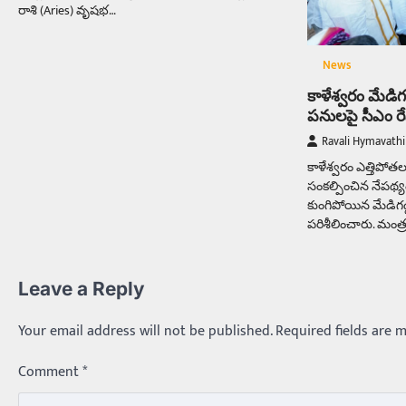
రాశి (Aries) వృషభ…
News
కాళేశ్వరం మేడిగ
పనులపై సీఎం రేవ
Ravali Hymavathi
కాళేశ్వరం ఎత్తిపోతల 
సంకల్పించిన నేపథ్యంల
కుంగిపోయిన మేడిగడ్డ 
పరిశీలించారు. మంత్
Leave a Reply
Your email address will not be published.
Required fields are 
Comment
*