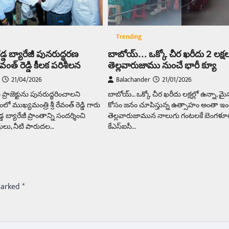
Trending
బాబోయ్‌… ఒక్కో చీర ఖరీదు 2 లక్
డ్డ బ్యారేజీ పునరుద్ధరణ
తెల్లవారుజాము నుంచే భారీ క్యూ
ంత్ రెడ్డి కీలక పరిశీలన
Balachander
21/01/2026
21/04/2026
బాబోయ్‌… ఒక్కో చీర ఖరీదు లక్షల్లో ఉన్నా, మైసూ
ప్రాజెక్టును పునరుద్ధరించాలని
కోసం జనం చూపిస్తున్న ఉత్సాహం అంతా ఇం
ో ముఖ్యమంత్రి శ్రీ రేవంత్ రెడ్డి గారు
తెల్లవారుజామున నాలుగు గంటలకే బెంగళూ
బ్యారేజీ ప్రాంతాన్ని సందర్శించి
కేఎస్‌ఐసీ…
రులు, నీటి పారుదల…
marked
*