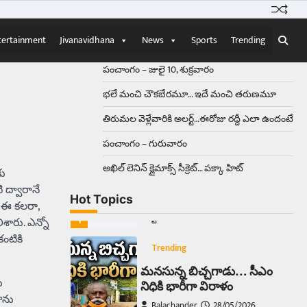
Balachander
15/04/2026
ఉత్తర ప్రదేశ్‌లోని ఝాన్సీ జిల్లాలో ఒక
వింతైన రోడ్డు ప్రమాదం చోటుచేసుకుంది.
tertainment
Jivanavidhana
News
Sports
Trending
ఝాన్సీ–కాన్పూర్ జాతీయ రహదారిపై
వేల సంఖ్యలో బీరు…
5
పంచాంగం – జులై 10, శుక్రవారం
భలే మంచి చౌకబేరమూ… ఇదే మంచి తరుణమూ
Trending
తిరుమల వెళ్లేవారికి అలర్ట్‌…ఈరోజు రద్దీ ఎలా ఉందంటే
అక్కడ ఆదివారం బట్టలు
ఉతికితే…జైలుకే
పంచాంగం – గురువారం
Balachander
13/06/2026
అఖిల్‌ లెనిన్ క్లైమాక్స్‌ సీక్రెట్‌… పక్కా హిట్‌
కు
ఆదివారం వచ్చిందంటే చాలు
సామాన్యుడి నుండి సాఫ్ట్‌వేర్ ఉద్యోగి
ి ద్వారానే
Hot Topics
వరకు అందరికీ గుర్తొచ్చే మొదటి పని
ో ఈ కలరా,
‘బట్టలు ఉతకడం’. వారం…
1
శారు. ఎన్నో
కంటికి
Trending
మనసున్న బిచ్చగాడు… సీఎం
ు
నిధికి భారీగా విరాళం
ాను
Balachander
28/05/2026