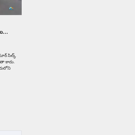
Balachander
13/06/2026
ఆదివారం వచ్చిందంటే చాలు
సామాన్యుడి నుండి సాఫ్ట్‌వేర్ ఉద్యోగి
వరకు అందరికీ గుర్తొచ్చే మొదటి పని
‘బట్టలు ఉతకడం’. వారం…
1
షలు…
Trending
మనసున్న బిచ్చగాడు… సీఎం
ర్‌ సిల్క్‌
నిధికి భారీగా విరాళం
తా కాదు.
రులోని
Balachander
28/05/2026
కడుపు నింపుకోవడానికి భిక్షాటన
చేస్తున్నా… చేతికి వచ్చిన డబ్బును
తనకోసం కాకుండా సమాజం కోసం ఖర్చు
చేస్తున్నాడు ఓ వృద్ధుడు.…
2
Trending
మధ్యతరగతి కారు…మారుతీ
భలేచౌకసారు