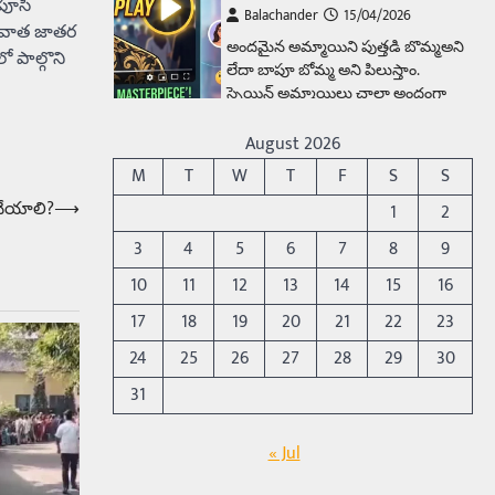
పూసి
Balachander
15/04/2026
తరువాత జాతర
అందమైన అమ్మాయిని పుత్తడి బొమ్మఅని
 పాల్గొని
లేదా బాపూ బోమ్మ అని పిలుస్తాం.
స్పెయిన్‌ అమ్మాయిలు చాలా అందంగా
ఉంటారనే నానుడి…
4
August 2026
Trending
M
T
W
T
F
S
S
రోడ్డుపై ఏరులై పారిన బీర్లు…
 చేయాలి?
⟶
1
2
ఘాటుతో మండుతున్న నోర్లు
3
4
5
6
7
8
9
Balachander
15/04/2026
10
11
12
13
14
15
16
ఉత్తర ప్రదేశ్‌లోని ఝాన్సీ జిల్లాలో ఒక
వింతైన రోడ్డు ప్రమాదం చోటుచేసుకుంది.
17
18
19
20
21
22
23
ఝాన్సీ–కాన్పూర్ జాతీయ రహదారిపై
24
25
26
27
28
29
30
వేల సంఖ్యలో బీరు…
5
31
Trending
అక్కడ ఆదివారం బట్టలు
« Jul
ఉతికితే…జైలుకే