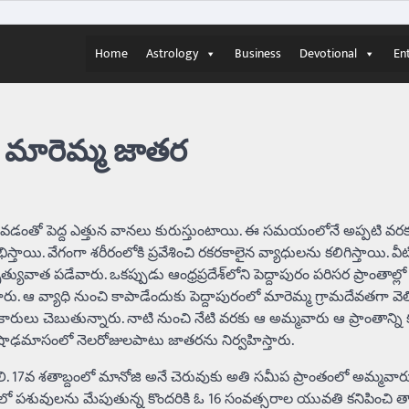
Home
Astrology
Business
Devotional
En
ం మారెమ్మ జాతర
ం కావడంతో పెద్ద ఎత్తున వానలు కురుస్తుంటాయి. ఈ సమయంలోనే అప్పటి వర
స్తాయి. వేగంగా శరీరంలోకి ప్రవేశించి రకరకాలైన వ్యాధులను కలిగిస్తాయి. వీట
యువాత పడేవారు. ఒకప్పుడు ఆంధ్రప్రదేశ్‌లోని పెద్దాపురం పరిసర ప్రాంతాల్ల
వ్యాధి నుంచి కాపాడేందుకు పెద్దాపురంలో మారెమ్మ గ్రామదేవతగా వెలి
్రకారులు చెబుతున్నారు. నాటి నుంచి నేటి వరకు ఆ అమ్మవారు ఆ ప్రాంతాన్ని 
 ఆషాఢమాసంలో నెలరోజులపాటు జాతరను నిర్వహిస్తారు.
లాలి. 17వ శతాబ్దంలో మానోజి అనే చెరువుకు అతి సమీప ప్రాంతంలో అమ్మవార
లో పశువులను మేపుతున్న కొందరికి ఓ 16 సంవత్సరాల యువతి కనిపించి త