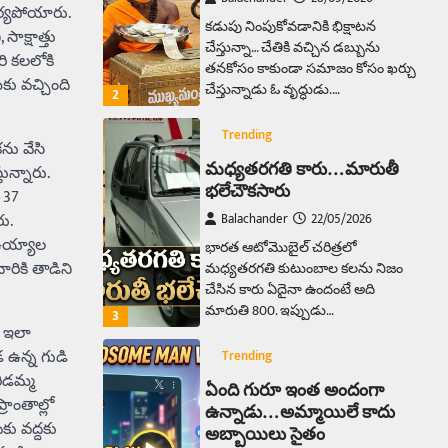
ర్యపోయారు.
కడుపు నింపుకోవడానికి భిక్షాటన
క్షాత్తు
చేస్తున్నా… చేతికి వచ్చిన డబ్బును
ి కలలోకి
తనకోసం కాకుండా సమాజం కోసం ఖర్చు
ు వచ్చింది
చేస్తున్నాడు ఓ వృద్ధుడు.…
2
Trending
కను వేసి
మధ్యతరగతి కారు…మారుతీ
ున్నారు.
భలేచౌకసారు
 37
ు.
Balachander
22/05/2026
 ఉయ్యాల
భారత ఆటోమొబైల్ చరిత్రలో
రికి తాడిని
మధ్యతరగతి కుటుంబాల కలను నిజం
చేసిన కారు ఏదైనా ఉందంటే అది
మారుతి 800. ఇప్పుడు…
3
. ఇలా
 ఉన్న గుడి
Trending
రిడమ్మ
ఏంది గురూ ఇంత అందంగా
రాంతాల్లో
ఉన్నాడు…అమ్మాయిలే కాదు
ు వద్దకు
అబ్బాయిలు సైతం