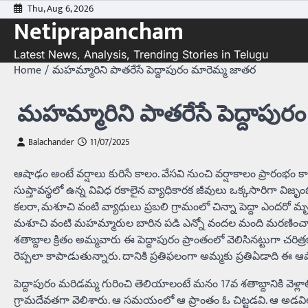
Skip
Thu, Aug 6, 2026
Netiprapancham
to
content
Latest News, Analysis, Trending Stories in Telugu
Home
మహమ్మారిని పాతరేసే పెద్దాపురం మారెమ్మ జాతర
మహమ్మారిని పాతరేసే పెద్దాపుర
Balachander
11/07/2025
ఆషాఢం అంటే వర్షాలు కురిసే కాలం. వేసవి నుంచి వర్షాకాలం ప్రారంభ
సుప్తావస్థలో ఉన్న వివిధ రకాలైన వ్యాధికారక జీవులు ఒక్కసారిగా విజృంభి
కలరా, మశూచి వంటి వ్యాధులు ప్రబలి గ్రామంలో చిన్నా పెద్దా ఎందరో మృత్
మశూచి వంటి మహమ్మారుల బారిన పడి ఎన్నో వందల మంది మరణించారు. ఆ 
శతాబ్దాల క్రితం అమ్మవారు ఈ పెద్దాపురం ప్రాంతంలో వెలిసినట్టుగా చరిత
రెప్పలా కాపాడుతున్నారు. దానికి ప్రతిఫలంగా అమ్మకు ప్రతిఏడాది ఈ
పెద్దాపురం మరిడమ్మ గురించి తెలియాలంటే మనం 17వ శతాబ్దానికి వెళ్
గ్రామదేవతగా వెలిశారు. ఆ సమయంలో ఆ ప్రాంతం ఓ చిట్టడవి. ఆ అడవి