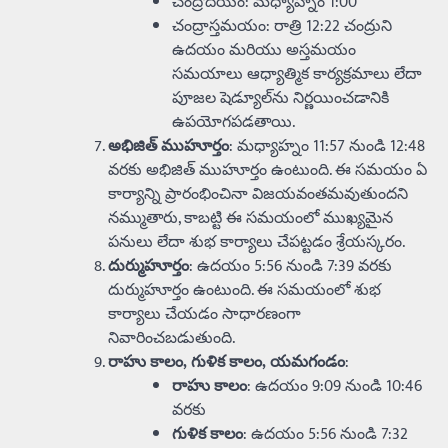
చంద్రోదయం: మధ్యాహ్నం 1:00
చంద్రాస్తమయం: రాత్రి 12:22 చంద్రుని
ఉదయం మరియు అస్తమయం
సమయాలు ఆధ్యాత్మిక కార్యక్రమాలు లేదా
పూజల షెడ్యూల్‌ను నిర్ణయించడానికి
ఉపయోగపడతాయి.
అభిజిత్ ముహూర్తం
: మధ్యాహ్నం 11:57 నుండి 12:48
వరకు అభిజిత్ ముహూర్తం ఉంటుంది. ఈ సమయం ఏ
కార్యాన్ని ప్రారంభించినా విజయవంతమవుతుందని
నమ్ముతారు, కాబట్టి ఈ సమయంలో ముఖ్యమైన
పనులు లేదా శుభ కార్యాలు చేపట్టడం శ్రేయస్కరం.
దుర్ముహూర్తం
: ఉదయం 5:56 నుండి 7:39 వరకు
దుర్ముహూర్తం ఉంటుంది. ఈ సమయంలో శుభ
కార్యాలు చేయడం సాధారణంగా
నివారించబడుతుంది.
రాహు కాలం, గుళిక కాలం, యమగండం
:
రాహు కాలం
: ఉదయం 9:09 నుండి 10:46
వరకు
గుళిక కాలం
: ఉదయం 5:56 నుండి 7:32