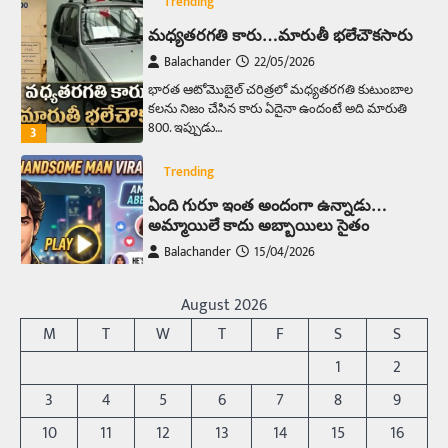
Trending
మధ్యతరగతి కారు…మారుతీ భలేచౌకసారు
Balachander
22/05/2026
భారత ఆటోమొబైల్ చరిత్రలో మధ్యతరగతి కుటుంబాల
కలను నిజం చేసిన కారు ఏదైనా ఉందంటే అది మారుతి
800. ఇప్పుడు…
3
Trending
ఏంది గురూ ఇంత అందంగా ఉన్నాడు…
అమ్మాయిలే కాదు అబ్బాయిలు సైతం
Balachander
15/04/2026
అందమైన అమ్మాయిని పుత్తడి బొమ్మఅని లేదా బాపూ
బోమ్మ అని పిలుస్తాం. స్పెయిన్‌ అమ్మాయిలు చాలా
August 2026
అందంగా ఉంటారనే నానుడి…
4
M
T
W
T
F
S
S
Trending
1
2
రోడ్డుపై ఏరులై పారిన బీర్లు… ఘాటుతో
3
4
5
6
7
8
9
మండుతున్న నోర్లు
10
11
12
13
14
15
16
Balachander
15/04/2026