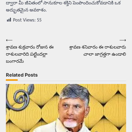
ద్వారా మీ జీవితంలో సానుకూల శక్తిని పెంపొందించుకోవడానికి ఒక
అద్భుతమైన అవకాశం.
Post Views:
55
⟵
⟶
Post
శ్రావణ శుక్రవారం రోజున ఈ
శ్రావణ శనివారం ఈ రాశులవారు
navigation
రాశులవారిది పట్టిందల్లా
చాలా జాగ్రత్తగా ఉండాలి
బంగారమే
Related Posts