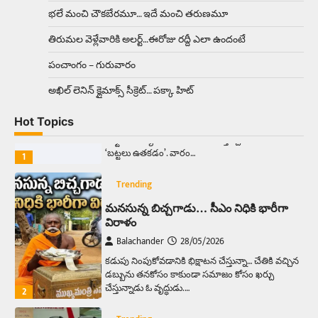
ఉత్తర ప్రదేశ్‌లోని ఝాన్సీ జిల్లాలో ఒక వింతైన రోడ్డు
భలే మంచి చౌకబేరమూ… ఇదే మంచి తరుణమూ
ప్రమాదం చోటుచేసుకుంది. ఝాన్సీ–కాన్పూర్ జాతీయ
రహదారిపై వేల సంఖ్యలో బీరు…
5
తిరుమల వెళ్లేవారికి అలర్ట్‌…ఈరోజు రద్దీ ఎలా ఉందంటే
పంచాంగం – గురువారం
Trending
అక్కడ ఆదివారం బట్టలు ఉతికితే…జైలుకే
అఖిల్‌ లెనిన్ క్లైమాక్స్‌ సీక్రెట్‌… పక్కా హిట్‌
Balachander
13/06/2026
Hot Topics
ఆదివారం వచ్చిందంటే చాలు సామాన్యుడి నుండి
సాఫ్ట్‌వేర్ ఉద్యోగి వరకు అందరికీ గుర్తొచ్చే మొదటి పని
‘బట్టలు ఉతకడం’. వారం…
1
Trending
మనసున్న బిచ్చగాడు… సీఎం నిధికి భారీగా
విరాళం
Balachander
28/05/2026
కడుపు నింపుకోవడానికి భిక్షాటన చేస్తున్నా… చేతికి వచ్చిన
డబ్బును తనకోసం కాకుండా సమాజం కోసం ఖర్చు
చేస్తున్నాడు ఓ వృద్ధుడు.…
2