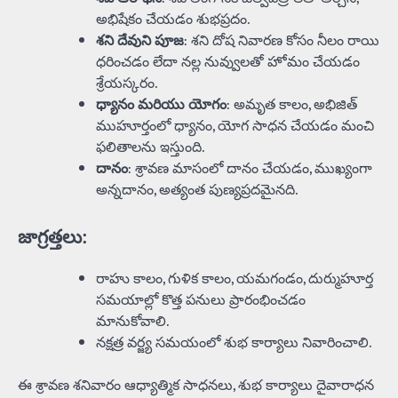
అభిషేకం చేయడం శుభప్రదం.
శని దేవుని పూజ
: శని దోష నివారణ కోసం నీలం రాయి
ధరించడం లేదా నల్ల నువ్వులతో హోమం చేయడం
శ్రేయస్కరం.
ధ్యానం మరియు యోగం
: అమృత కాలం, అభిజిత్
ముహూర్తంలో ధ్యానం, యోగ సాధన చేయడం మంచి
ఫలితాలను ఇస్తుంది.
దానం
: శ్రావణ మాసంలో దానం చేయడం, ముఖ్యంగా
అన్నదానం, అత్యంత పుణ్యప్రదమైనది.
జాగ్రత్తలు:
రాహు కాలం, గుళిక కాలం, యమగండం, దుర్ముహూర్త
సమయాల్లో కొత్త పనులు ప్రారంభించడం
మానుకోవాలి.
నక్షత్ర వర్జ్య సమయంలో శుభ కార్యాలు నివారించాలి.
ఈ శ్రావణ శనివారం ఆధ్యాత్మిక సాధనలు, శుభ కార్యాలు దైవారాధన