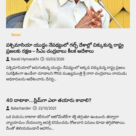
News
పశ్చిమాసియా యుద్ధం నేపథ్యంలో గల్ఫ్ దేశాల్లో చిక్కుకున్న రాష్ట్ర
ప్రజలకు రక్షణ – సీఎం చంద్రబాబు కీలక ఆదేశాలు
Ravali Hymavathi
03/03/2026
పశ్చిమాసియాలో జరుగుతున్న యుద్ధం నేపథ్యంలో అక్కడ చిక్కుకున్న రాష్ట్ర ప్రజలు
సురక్షితంగా ఉండేలా చూడాలని గౌరవ ముఖ్యమంత్రి శ్రీ నారా చంద్రబాబు నాయుడు
అధికారులను ఆదేశించారు. దీనిపై…
40 దాటాకా…స్లిమ్‌గా ఎలా తయారు కావాలి?
Balachander
23/10/2025
ఒక వయసు దాటాకా శరీరంలో ఆటోమేటిక్‌గా శక్తి తగ్గుతూ ఉంటుంది. తద్వారా
వ్యాయామం చేయలన్నా ఆసక్తి కనిపించదు. రోజువారి పనులు కూడా తగ్గిపోతాయి.
దీంతో తెలియకుండానే ఆహారం…