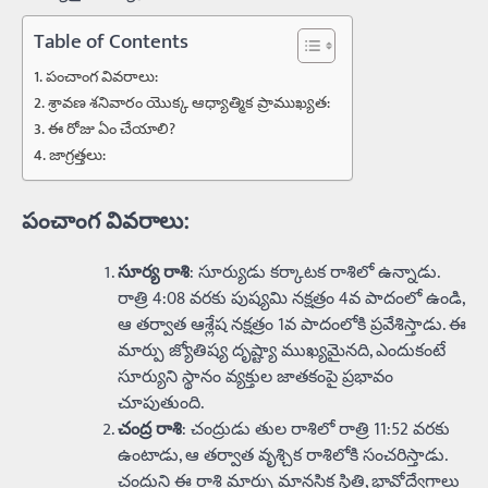
Table of Contents
పంచాంగ వివరాలు:
శ్రావణ శనివారం యొక్క ఆధ్యాత్మిక ప్రాముఖ్యత:
ఈ రోజు ఏం చేయాలి?
జాగ్రత్తలు:
పంచాంగ వివరాలు:
సూర్య రాశి
: సూర్యుడు కర్కాటక రాశిలో ఉన్నాడు.
రాత్రి 4:08 వరకు పుష్యమి నక్షత్రం 4వ పాదంలో ఉండి,
ఆ తర్వాత ఆశ్లేష నక్షత్రం 1వ పాదంలోకి ప్రవేశిస్తాడు. ఈ
మార్పు జ్యోతిష్య దృష్ట్యా ముఖ్యమైనది, ఎందుకంటే
సూర్యుని స్థానం వ్యక్తుల జాతకంపై ప్రభావం
చూపుతుంది.
చంద్ర రాశి
: చంద్రుడు తుల రాశిలో రాత్రి 11:52 వరకు
ఉంటాడు, ఆ తర్వాత వృశ్చిక రాశిలోకి సంచరిస్తాడు.
చంద్రుని ఈ రాశి మార్పు మానసిక స్థితి, భావోద్వేగాలు