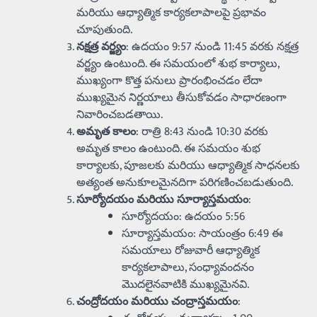
మరియు ఆధ్యాత్మిక కార్యకలాపాలపై ప్రభావం
చూపుతుంది.
నక్షత్ర వర్జ్యం
: ఉదయం 9:57 నుండి 11:45 వరకు నక్షత్ర
వర్జ్యం ఉంటుంది. ఈ సమయంలో శుభ కార్యాలు,
ముఖ్యంగా కొత్త పనులు ప్రారంభించడం లేదా
ముఖ్యమైన నిర్ణయాలు తీసుకోవడం సాధారణంగా
నివారించబడతాయి.
అమృత కాలం
: రాత్రి 8:43 నుండి 10:30 వరకు
అమృత కాలం ఉంటుంది. ఈ సమయం శుభ
కార్యాలకు, పూజలకు మరియు ఆధ్యాత్మిక సాధనలకు
అత్యంత అనుకూలమైనదిగా పరిగణించబడుతుంది.
సూర్యోదయం మరియు సూర్యాస్తమయం
:
సూర్యోదయం: ఉదయం 5:56
సూర్యాస్తమయం: సాయంత్రం 6:49 ఈ
సమయాలు రోజువారీ ఆధ్యాత్మిక
కార్యకలాపాలు, సంధ్యావందనం
మొదలైనవాటికి ముఖ్యమైనవి.
చంద్రోదయం మరియు చంద్రాస్తమయం
: