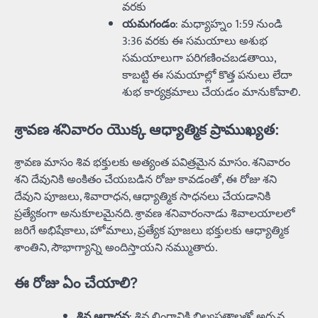
వరకు
యమగండం
: మధ్యాహ్నం 1:59 నుండి
3:36 వరకు ఈ సమయాలు అశుభ
సమయాలుగా పరిగణించబడతాయి,
కాబట్టి ఈ సమయాల్లో కొత్త పనులు లేదా
శుభ కార్యక్రమాలు చేయడం మానుకోవాలి.
శ్రావణ శనివారం యొక్క ఆధ్యాత్మిక ప్రాముఖ్యత:
శ్రావణ మాసం శివ భక్తులకు అత్యంత పవిత్రమైన మాసం. శనివారం
శని దేవునికి అంకితం చేయబడిన రోజు కావడంతో, ఈ రోజు శని
దేవుని పూజలు, శివారాధన, ఆధ్యాత్మిక సాధనలు చేయడానికి
ప్రత్యేకంగా అనుకూలమైనది. శ్రావణ శనివారంనాడు శివాలయాలలో
జరిగే అభిషేకాలు, హోమాలు, ప్రత్యేక పూజలు భక్తులకు ఆధ్యాత్మిక
శాంతిని, సౌభాగ్యాన్ని అందిస్తాయని నమ్ముతారు.
ఈ రోజు ఏం చేయాలి?
శివ ఆరాధన
: శివ లింగానికి బిల్వపత్రాలతో అర్చన,