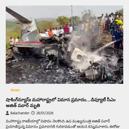
News
షాకింగ్‌న్యూస్ః మహారాష్ట్రలో విమాన ప్రమాదం…డిప్యూటీ సీఎం
అజిత్‌ పవార్‌ మృతి
Balachander
28/01/2026
మహారాష్ట్ర రాజకీయాల్లో విషాదం నెలకొంది. ఉప ముఖ్యమంత్రి అజిత్‌ పవార్‌
ప్రయాణిస్తున్న విమానం ప్రమాదానికి గురికావడంతో ఆయన కన్నుమూశారు. ఈరోజు