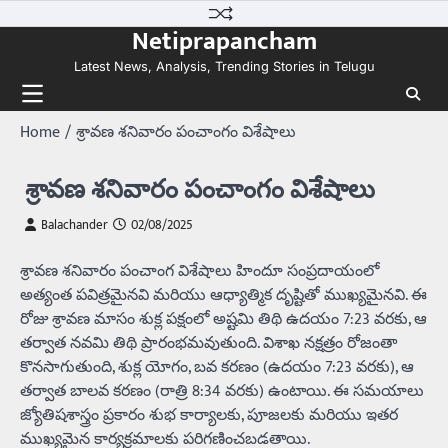
Skip
Netiprapancham
to
content
Latest News, Analysis, Trending Stories in Telugu
Home
శ్రావణ శనివారం పంచాంగం విశేషాలు
శ్రావణ శనివారం పంచాంగం విశేషాలు
Balachander
02/08/2025
శ్రావణ శనివారం పంచాంగ విశేషాలు హిందూ సంప్రదాయంలో
అత్యంత పవిత్రమైనవి మరియు ఆధ్యాత్మిక దృష్టితో ముఖ్యమైనవి. ఈ
రోజు శ్రావణ మాసం శుక్ల పక్షంలో అష్టమి తిథి ఉదయం 7:23 వరకు, ఆ
తర్వాత నవమి తిథి ప్రారంభమవుతుంది. విశాఖ నక్షత్రం రోజంతా
కొనసాగుతుంది, శుక్ల యోగం, బవ కరణం (ఉదయం 7:23 వరకు), ఆ
తర్వాత బాలవ కరణం (రాత్రి 8:34 వరకు) ఉంటాయి. ఈ సమయాలు
జ్యోతిషశాస్త్రం ప్రకారం శుభ కార్యాలకు, పూజలకు మరియు ఇతర
ముఖ్యమైన కార్యక్రమాలకు పరిగణించబడతాయి.