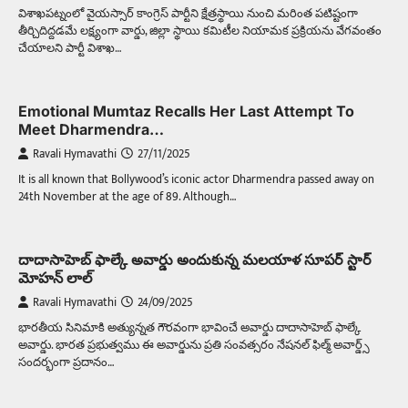
విశాఖపట్నంలో వైయస్సార్ కాంగ్రెస్ పార్టీని క్షేత్రస్థాయి నుంచి మరింత పటిష్టంగా
తీర్చిదిద్దడమే లక్ష్యంగా వార్డు, జిల్లా స్థాయి కమిటీల నియామక ప్రక్రియను వేగవంతం
చేయాలని పార్టీ విశాఖ…
Emotional Mumtaz Recalls Her Last Attempt To
Meet Dharmendra…
Ravali Hymavathi
27/11/2025
It is all known that Bollywood’s iconic actor Dharmendra passed away on
24th November at the age of 89. Although…
దాదాసాహెబ్ ఫాల్కే అవార్డు అందుకున్న మలయాళ సూపర్ స్టార్
మోహన్ లాల్
Ravali Hymavathi
24/09/2025
భారతీయ సినిమాకి అత్యున్నత గౌరవంగా భావించే అవార్డు దాదాసాహెబ్ ఫాల్కే
అవార్డు. భారత ప్రభుత్వము ఈ అవార్డును ప్రతి సంవత్సరం నేషనల్ ఫిల్మ్ అవార్డ్స్
సందర్భంగా ప్రదానం…