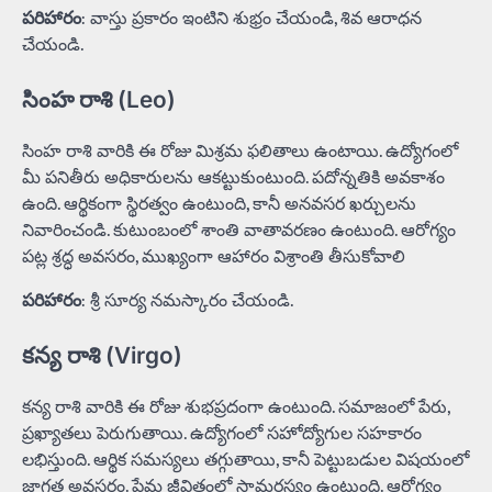
పరిహారం
: వాస్తు ప్రకారం ఇంటిని శుభ్రం చేయండి, శివ ఆరాధన
చేయండి.
సింహ రాశి (Leo)
సింహ రాశి వారికి ఈ రోజు మిశ్రమ ఫలితాలు ఉంటాయి. ఉద్యోగంలో
మీ పనితీరు అధికారులను ఆకట్టుకుంటుంది. పదోన్నతికి అవకాశం
ఉంది. ఆర్థికంగా స్థిరత్వం ఉంటుంది, కానీ అనవసర ఖర్చులను
నివారించండి. కుటుంబంలో శాంతి వాతావరణం ఉంటుంది. ఆరోగ్యం
పట్ల శ్రద్ధ అవసరం, ముఖ్యంగా ఆహారం విశ్రాంతి తీసుకోవాలి
పరిహారం
: శ్రీ సూర్య నమస్కారం చేయండి.
కన్య రాశి (Virgo)
కన్య రాశి వారికి ఈ రోజు శుభప్రదంగా ఉంటుంది. సమాజంలో పేరు,
ప్రఖ్యాతలు పెరుగుతాయి. ఉద్యోగంలో సహోద్యోగుల సహకారం
లభిస్తుంది. ఆర్థిక సమస్యలు తగ్గుతాయి, కానీ పెట్టుబడుల విషయంలో
జాగ్రత్త అవసరం. ప్రేమ జీవితంలో సామరస్యం ఉంటుంది. ఆరోగ్యం