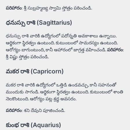
పరిహారం
: శ్రీ సుబ్రహ్మణ్య స్వామి స్తోత్రం పఠించండి.
ధనుస్సు రాశి (Sagittarius)
ధనుస్సు రాశి వారికి ఉద్యోగంలో పదోన్నతి అవకాశాలు ఉన్నాయి.
ఆర్థికంగా స్థిరత్వం ఉంటుంది. కుటుంబంలో సామరస్యం ఉంటుంది.
ఆరోగ్యం బాగుంటుంది, కానీ ఆహారంలో జాగ్రత్త వహించండి.
పరిహారం
:
శ్రీ విష్ణు స్తోత్రం పఠించండి.
మకర రాశి (Capricorn)
మకర రాశి వారికి ఉద్యోగంలో ఒత్తిడి ఉండవచ్చు, కానీ సహనంతో
ముందుకు సాగండి. ఆర్థికంగా స్థిరత్వం ఉంటుంది. కుటుంబంలో శాంతి
నెలకొంటుంది. ఆరోగ్యం పట్ల శ్రద్ధ అవసరం.
పరిహారం
: శని దేవుని పూజించండి.
కుంభ రాశి (Aquarius)