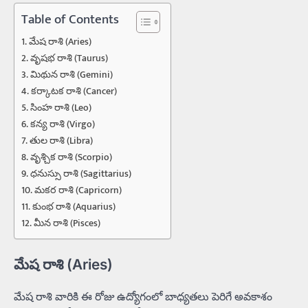
Table of Contents
మేష రాశి (Aries)
వృషభ రాశి (Taurus)
మిథున రాశి (Gemini)
కర్కాటక రాశి (Cancer)
సింహ రాశి (Leo)
కన్య రాశి (Virgo)
తుల రాశి (Libra)
వృశ్చిక రాశి (Scorpio)
ధనుస్సు రాశి (Sagittarius)
మకర రాశి (Capricorn)
కుంభ రాశి (Aquarius)
మీన రాశి (Pisces)
మేష రాశి (Aries)
మేష రాశి వారికి ఈ రోజు ఉద్యోగంలో బాధ్యతలు పెరిగే అవకాశం