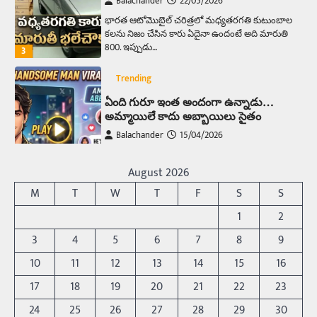
Balachander
22/05/2026
భారత ఆటోమొబైల్ చరిత్రలో మధ్యతరగతి కుటుంబాల
కలను నిజం చేసిన కారు ఏదైనా ఉందంటే అది మారుతి
800. ఇప్పుడు…
3
Trending
ఏంది గురూ ఇంత అందంగా ఉన్నాడు…
అమ్మాయిలే కాదు అబ్బాయిలు సైతం
Balachander
15/04/2026
అందమైన అమ్మాయిని పుత్తడి బొమ్మఅని లేదా బాపూ
బోమ్మ అని పిలుస్తాం. స్పెయిన్‌ అమ్మాయిలు చాలా
August 2026
అందంగా ఉంటారనే నానుడి…
4
M
T
W
T
F
S
S
Trending
1
2
రోడ్డుపై ఏరులై పారిన బీర్లు… ఘాటుతో
3
4
5
6
7
8
9
మండుతున్న నోర్లు
10
11
12
13
14
15
16
Balachander
15/04/2026
17
18
19
20
21
22
23
ఉత్తర ప్రదేశ్‌లోని ఝాన్సీ జిల్లాలో ఒక వింతైన రోడ్డు
ప్రమాదం చోటుచేసుకుంది. ఝాన్సీ–కాన్పూర్ జాతీయ
24
25
26
27
28
29
30
రహదారిపై వేల సంఖ్యలో బీరు…