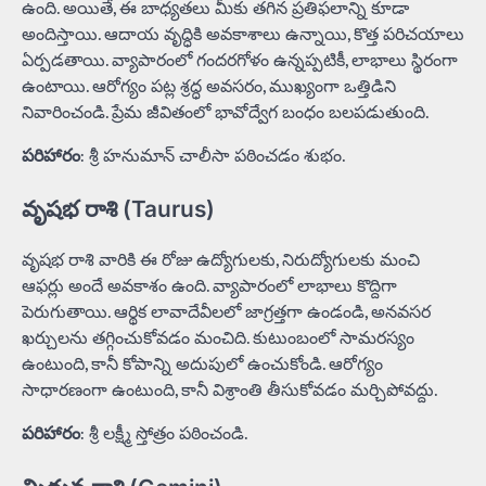
ఉంది. అయితే, ఈ బాధ్యతలు మీకు తగిన ప్రతిఫలాన్ని కూడా
అందిస్తాయి. ఆదాయ వృద్ధికి అవకాశాలు ఉన్నాయి, కొత్త పరిచయాలు
ఏర్పడతాయి. వ్యాపారంలో గందరగోళం ఉన్నప్పటికీ, లాభాలు స్థిరంగా
ఉంటాయి. ఆరోగ్యం పట్ల శ్రద్ధ అవసరం, ముఖ్యంగా ఒత్తిడిని
నివారించండి. ప్రేమ జీవితంలో భావోద్వేగ బంధం బలపడుతుంది.
పరిహారం
: శ్రీ హనుమాన్ చాలీసా పఠించడం శుభం.
వృషభ రాశి (Taurus)
వృషభ రాశి వారికి ఈ రోజు ఉద్యోగులకు, నిరుద్యోగులకు మంచి
ఆఫర్లు అందే అవకాశం ఉంది. వ్యాపారంలో లాభాలు కొద్దిగా
పెరుగుతాయి. ఆర్థిక లావాదేవీలలో జాగ్రత్తగా ఉండండి, అనవసర
ఖర్చులను తగ్గించుకోవడం మంచిది. కుటుంబంలో సామరస్యం
ఉంటుంది, కానీ కోపాన్ని అదుపులో ఉంచుకోండి. ఆరోగ్యం
సాధారణంగా ఉంటుంది, కానీ విశ్రాంతి తీసుకోవడం మర్చిపోవద్దు.
పరిహారం
: శ్రీ లక్ష్మీ స్తోత్రం పఠించండి.