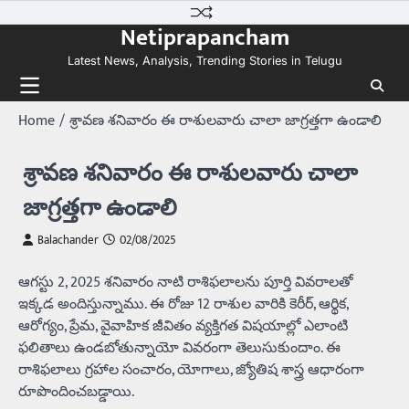
Skip
Netiprapancham
to
content
Latest News, Analysis, Trending Stories in Telugu
Home
శ్రావణ శనివారం ఈ రాశులవారు చాలా జాగ్రత్తగా ఉండాలి
శ్రావణ శనివారం ఈ రాశులవారు చాలా
జాగ్రత్తగా ఉండాలి
Balachander
02/08/2025
ఆగస్టు 2, 2025 శనివారం నాటి రాశిఫలాలను పూర్తి వివరాలతో
ఇక్కడ అందిస్తున్నాము. ఈ రోజు 12 రాశుల వారికి కెరీర్, ఆర్థిక,
ఆరోగ్యం, ప్రేమ, వైవాహిక జీవితం వ్యక్తిగత విషయాల్లో ఎలాంటి
ఫలితాలు ఉండబోతున్నాయో వివరంగా తెలుసుకుందాం. ఈ
రాశిఫలాలు గ్రహాల సంచారం, యోగాలు, జ్యోతిష శాస్త్ర ఆధారంగా
రూపొందించబడ్డాయి.