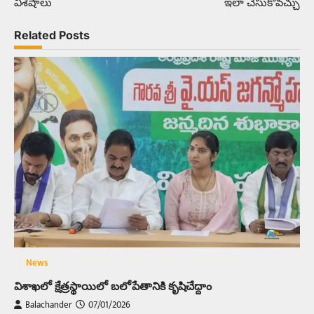
విశేషాలు
ఇలా చేసుకోవచ్చు
Related Posts
News
విశాఖలో క్షేత్రస్థాయిలో బలోపేతానికి కృషిచేద్దాం
Balachander
07/01/2026