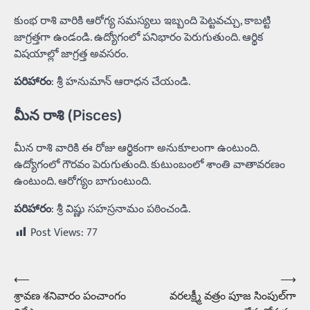
కుంభ రాశి వారికి ఆరోగ్య సమస్యలు ఇబ్బంది పెట్టవచ్చు, కాబట్టి
జాగ్రత్తగా ఉండండి. ఉద్యోగంలో పనిభారం పెరుగుతుంది. ఆర్థిక
విషయాల్లో జాగ్రత్త అవసరం.
పరిహారం
: శ్రీ హనుమాన్ ఆరాధన చేయండి.
మీన రాశి (Pisces)
మీన రాశి వారికి ఈ రోజు ఆర్థికంగా అనుకూలంగా ఉంటుంది.
ఉద్యోగంలో గౌరవం పెరుగుతుంది. కుటుంబంలో శాంతి వాతావరణం
ఉంటుంది. ఆరోగ్యం బాగుంటుంది.
పరిహారం
: శ్రీ విష్ణు సహస్రనామం పఠించండి.
Post Views:
77
⟵
⟶
Post
శ్రావణ శనివారం పంచాంగం
వరలక్ష్మీ వత్రం పూజ సింపుల్‌గా
navigation