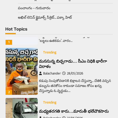
పంచాంగం – గురువారం
Trending
అక్కడ ఆదివారం బట్టలు ఉతికితే…జైలుకే
అఖిల్‌ లెనిన్ క్లైమాక్స్‌ సీక్రెట్‌… పక్కా హిట్‌
Balachander
13/06/2026
Hot Topics
ఆదివారం వచ్చిందంటే చాలు సామాన్యుడి నుండి
సాఫ్ట్‌వేర్ ఉద్యోగి వరకు అందరికీ గుర్తొచ్చే మొదటి పని
‘బట్టలు ఉతకడం’. వారం…
1
Trending
మనసున్న బిచ్చగాడు… సీఎం నిధికి భారీగా
విరాళం
Balachander
28/05/2026
కడుపు నింపుకోవడానికి భిక్షాటన చేస్తున్నా… చేతికి వచ్చిన
డబ్బును తనకోసం కాకుండా సమాజం కోసం ఖర్చు
చేస్తున్నాడు ఓ వృద్ధుడు.…
2
Trending
మధ్యతరగతి కారు…మారుతీ భలేచౌకసారు