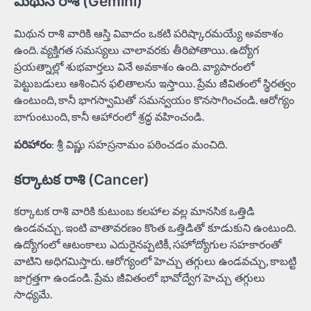
మిథున రాశి (Gemini)
మిథున రాశి వారికి ఆస్తి వివాదం ఒకటి పరిష్కారమయ్యే అవకాశం
ఉంది. వ్యక్తిగత సమస్యలు చాలావరకు తీరిపోతాయి. ఉద్యోగ
ప్రయత్నాల్లో శుభవార్తలు వినే అవకాశం ఉంది. వ్యాపారంలో
పెట్టుబడులు ఆశించిన ఫలితాలను ఇస్తాయి. ప్రేమ జీవితంలో స్థిరత్వం
ఉంటుంది, కానీ భాగస్వామితో సమన్వయం కొనసాగించండి. ఆరోగ్యం
బాగుంటుంది, కానీ ఆహారంలో శ్రద్ధ వహించండి.
పరిహారం
: శ్రీ విష్ణు సహస్రనామం పఠించడం మంచిది.
కర్కాటక రాశి (Cancer)
కర్కాటక రాశి వారికి కుటుంబ కలహాల వల్ల మానసిక ఒత్తిడి
ఉండవచ్చు. ఇంటి వాతావరణం కొంత ఒత్తిడితో కూడుకుని ఉంటుంది.
ఉద్యోగంలో ఆటంకాలు ఎదురైనప్పటికీ, సహోద్యోగుల సహకారంతో
వాటిని అధిగమిస్తారు. ఆరోగ్యంలో హెచ్చు తగ్గులు ఉండవచ్చు, కాబట్టి
జాగ్రత్తగా ఉండండి. ప్రేమ జీవితంలో భావోద్వేగ హెచ్చు తగ్గులు
సాధ్యమే.