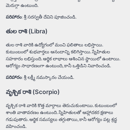
మెరుగ్గా ఉంటుంది.
పరిహారం
: శ్రీ సరస్వతీ దేవిని పూజించండి.
తుల రాశి (Libra)
తుల రాశి వారికి ఉద్యోగంలో మంచి ఫలితాలు లభిస్తాయి.
కుటుంబంలో శుభవార్తలు ఆనందాన్ని కలిగిస్తాయి. స్నేహితుల
సహకారం లభిస్తుంది. ఆర్థిక లాభాలు ఆశించిన స్థాయిలో ఉంటాయి.
ఆరోగ్యం సాధారణంగా ఉంటుంది, కానీ ఒత్తిడిని నివారించండి.
పరిహారం
: శ్రీ లక్ష్మీ నమస్కారం చేయండి.
వృశ్చిక రాశి (Scorpio)
వృశ్చిక రాశి వారికి కొత్త మార్గాలు తెరుచుకుంటాయి. కుటుంబంలో
శాంతి వాతావరణం ఉంటుంది. స్నేహితులతో ఆహ్లాదకర క్షణాలు
గడుపుతారు. ఆర్థిక సమస్యలు తగ్గుతాయి, కానీ ఆరోగ్యం పట్ల శ్రద్ధ
వహించండి.