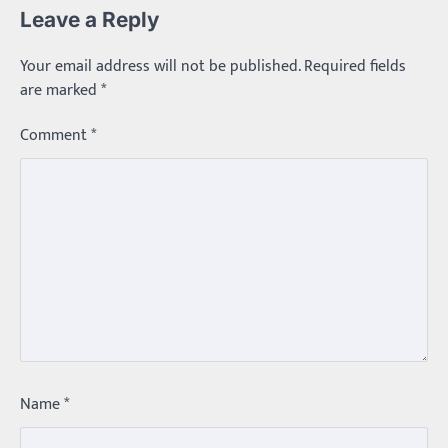
Leave a Reply
Your email address will not be published.
Required fields
are marked
*
Comment
*
Trending
Name
*
మధ్యతరగతి కారు…మారుతీ భలేచౌకసారు
Balachander
22/05/2026