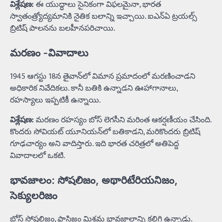
విశ్లేషణ:
ఈ యుద్ధాలు సైనికంగా విఫలమైనా, భారత
స్వాతంత్ర్యోద్యమానికి నైతిక బలాన్ని ఇచ్చాయి. ఐఎన్‌ఏ ట్రయల్స్
బ్రిటిష్ పాలనను బలహీనపరిచాయి.
మరణం -వివాదాలు
1945 ఆగస్టు 18న తైవాన్‌లో విమాన ప్రమాదంలో మరణించాడని
అధికారిక నివేదికలు. కానీ బతికి ఉన్నాడని ఊహాగానాలు,
రహస్యాలు ఇప్పటికీ ఉన్నాయి.
విశ్లేషణ:
మరణం రహస్యం బోస్ లెగసీని మరింత ఆకర్షణీయం చేసింది.
కొందరు సోవియట్ యూనియన్‌లో బతికాడని, మరికొందరు బ్రిటిష్
గూఢచార్యం అని వాదిస్తారు. ఇది భారత చరిత్రలో అతిపెద్ద
వివాదాలలో ఒకటి.
భావజాలం: సోషలిజం, అథారిటేరియనిజం,
సెక్యులరిజం
బోస్ సోషలిజం, ఫాసిజం మిశ్రమ భావజాలాన్ని కలిగి ఉన్నాడు.