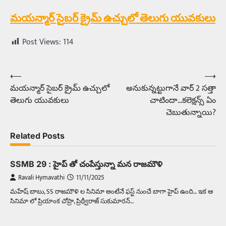
మయన్మార్‌ సైబర్‌ క్రైమ్‌ ఉచ్చులో తెలుగు యువకులు
Post Views:
114
⟵
⟶
Post
మయన్మార్‌ సైబర్‌ క్రైమ్‌ ఉచ్చులో
అనుకున్నట్టుగానే వార్‌ 2 సత్తా
navigation
తెలుగు యువకులు
చాటిందా…కలెక్షన్స్‌ ఏం
చెబుతున్నాయి?
Related Posts
SSMB 29 : హైప్ తో చంపేస్తున్నా మన రాజమౌళి
Ravali Hymavathi
11/11/2025
మహేష్ బాబు, SS రాజమౌళి ల సినిమా అంటేనే ఫస్ట్ నుంచే బాగా హైప్ ఉంది… ఇక ఆ
సినిమా లో ప్రియాంక చోప్రా, ప్రిథ్వీరాజ్ సుకుమారన్…