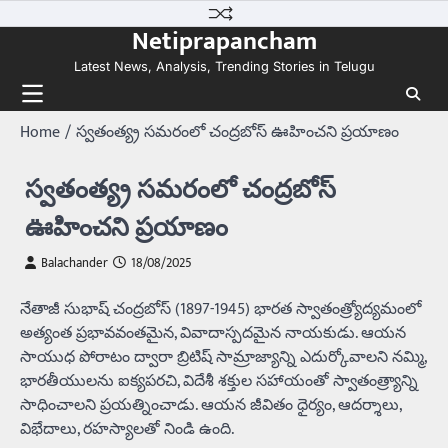
Skip
Netiprapancham
to
content
Latest News, Analysis, Trending Stories in Telugu
Home
స్వతంత్య్ర సమరంలో చంద్రబోస్‌ ఊహించని ప్రయాణం
స్వతంత్య్ర సమరంలో చంద్రబోస్‌
ఊహించని ప్రయాణం
Balachander
18/08/2025
నేతాజీ సుభాష్ చంద్రబోస్ (1897-1945) భారత స్వాతంత్ర్యోద్యమంలో
అత్యంత ప్రభావవంతమైన, వివాదాస్పదమైన నాయకుడు. ఆయన
సాయుధ పోరాటం ద్వారా బ్రిటిష్ సామ్రాజ్యాన్ని ఎదుర్కోవాలని నమ్మి,
భారతీయులను ఐక్యపరచి, విదేశీ శక్తుల సహాయంతో స్వాతంత్ర్యాన్ని
సాధించాలని ప్రయత్నించాడు. ఆయన జీవితం ధైర్యం, ఆదర్శాలు,
విభేదాలు, రహస్యాలతో నిండి ఉంది.