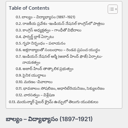
Table of Contents
బాల్యం – విద్యాభ్యాసం (1897–1921)
రాజకీయ ప్రవేశం -ఇండియన్ నేషనల్ కాంగ్రెస్‌లో పాత్రలు
కాంగ్రెస్ అధ్యక్షత్వం – గాంధీతో విభేదాలు
ఫార్వర్డ్ బ్లాక్ ఏర్పాటు
గృహ నిర్బంధం – పలాయనం
అక్షరాజ్యాలతో సంబంధాలు – రెండవ ప్రపంచ యుద్ధం
ఇండియన్ నేషనల్ ఆర్మీ (ఆజాద్ హింద్ ఫౌజ్) ఏర్పాటు-
నాయకత్వం
అజాద్ హింద్ తాత్కాలిక ప్రభుత్వం
సైనిక యుద్ధాలు
మరణం -వివాదాలు
భావజాలం: సోషలిజం, అథారిటేరియనిజం, సెక్యులరిజం
వారసత్వం – విశ్లేషణ
మయన్మార్‌ సైబర్‌ క్రైమ్‌ ఉచ్చులో తెలుగు యువకులు
బాల్యం – విద్యాభ్యాసం (1897–1921)