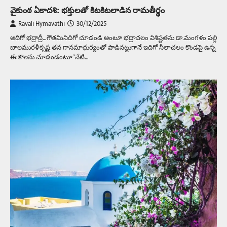
వైకుంఠ ఏకాదశి: భక్తులతో కిటకిటలాడిన రామతీర్థం
Ravali Hymavathi
30/12/2025
అదిగో భ‌ద్రాద్రీ…గౌత‌మినిదిగో చూడండి అంటూ భ‌ద్రాచ‌లం విశిష్ట‌తను డా.మంగ‌ళం ప‌ల్లి
బాల‌ముర‌ళీకృష్ణ త‌న గాన‌మాధుర్యంతో పాడిన‌ట్టుగానే ఇదిగో నీలాచ‌లం కొండ‌పై ఉన్న
ఈ కొల‌ను చూడండంటూ ‘నేటి…