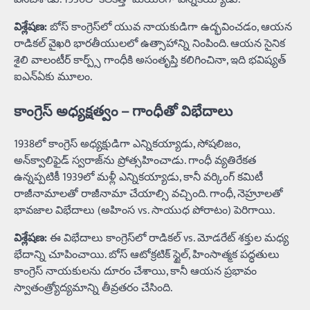
విశ్లేషణ:
బోస్ కాంగ్రెస్‌లో యువ నాయకుడిగా ఉద్భవించడం, ఆయన
రాడికల్ వైఖరి భారతీయులలో ఉత్సాహాన్ని నింపింది. ఆయన సైనిక
శైలి వాలంటీర్ కార్ప్స్ గాంధీకి అసంతృప్తి కలిగించినా, ఇది భవిష్యత్
ఐఎన్‌ఏకు మూలం.
కాంగ్రెస్ అధ్యక్షత్వం – గాంధీతో విభేదాలు
1938లో కాంగ్రెస్ అధ్యక్షుడిగా ఎన్నికయ్యాడు, సోషలిజం,
అన్‌క్వాలిఫైడ్ స్వరాజ్‌ను ప్రోత్సహించాడు. గాంధీ వ్యతిరేకత
ఉన్నప్పటికీ 1939లో మళ్లీ ఎన్నికయ్యాడు, కానీ వర్కింగ్ కమిటీ
రాజీనామాలతో రాజీనామా చేయాల్సి వచ్చింది. గాంధీ, నెహ్రూలతో
భావజాల విభేదాలు (అహింస vs. సాయుధ పోరాటం) పెరిగాయి.
విశ్లేషణ:
ఈ విభేదాలు కాంగ్రెస్‌లో రాడికల్ vs. మోడరేట్ శక్తుల మధ్య
భేదాన్ని చూపించాయి. బోస్ ఆటోక్రటిక్ స్టైల్, హింసాత్మక పద్ధతులు
కాంగ్రెస్ నాయకులను దూరం చేశాయి, కానీ ఆయన ప్రభావం
స్వాతంత్ర్యోద్యమాన్ని తీవ్రతరం చేసింది.