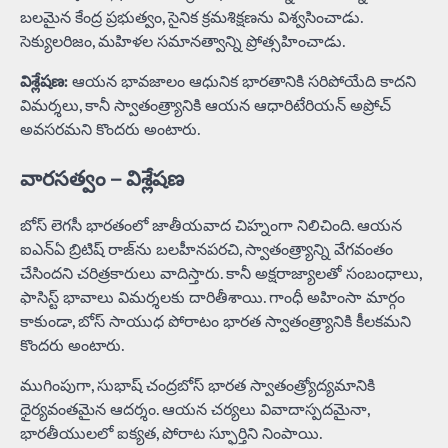
బలమైన కేంద్ర ప్రభుత్వం, సైనిక క్రమశిక్షణను విశ్వసించాడు.
సెక్యులరిజం, మహిళల సమానత్వాన్ని ప్రోత్సహించాడు.
విశ్లేషణ:
ఆయన భావజాలం ఆధునిక భారతానికి సరిపోయేది కాదని
విమర్శలు, కానీ స్వాతంత్ర్యానికి ఆయన ఆధారిటేరియన్ అప్రోచ్
అవసరమని కొందరు అంటారు.
వారసత్వం – విశ్లేషణ
బోస్ లెగసీ భారతంలో జాతీయవాద చిహ్నంగా నిలిచింది. ఆయన
ఐఎన్‌ఏ బ్రిటిష్ రాజ్‌ను బలహీనపరచి, స్వాతంత్ర్యాన్ని వేగవంతం
చేసిందని చరిత్రకారులు వాదిస్తారు. కానీ అక్షరాజ్యాలతో సంబంధాలు,
ఫాసిస్ట్ భావాలు విమర్శలకు దారితీశాయి. గాంధీ అహింసా మార్గం
కాకుండా, బోస్ సాయుధ పోరాటం భారత స్వాతంత్ర్యానికి కీలకమని
కొందరు అంటారు.
ముగింపుగా, సుభాష్ చంద్రబోస్ భారత స్వాతంత్ర్యోద్యమానికి
ధైర్యవంతమైన ఆదర్శం. ఆయన చర్యలు వివాదాస్పదమైనా,
భారతీయులలో ఐక్యత, పోరాట స్ఫూర్తిని నింపాయి.