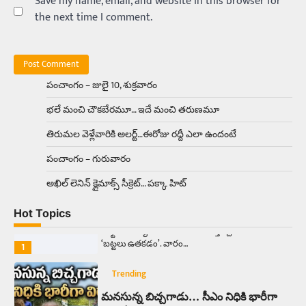
Save my name, email, and website in this browser for
4
the next time I comment.
Trending
రోడ్డుపై ఏరులై పారిన బీర్లు… ఘాటుతో
మండుతున్న నోర్లు
Balachander
15/04/2026
పంచాంగం – జులై 10, శుక్రవారం
ఉత్తర ప్రదేశ్‌లోని ఝాన్సీ జిల్లాలో ఒక వింతైన రోడ్డు
భలే మంచి చౌకబేరమూ… ఇదే మంచి తరుణమూ
ప్రమాదం చోటుచేసుకుంది. ఝాన్సీ–కాన్పూర్ జాతీయ
రహదారిపై వేల సంఖ్యలో బీరు…
5
తిరుమల వెళ్లేవారికి అలర్ట్‌…ఈరోజు రద్దీ ఎలా ఉందంటే
పంచాంగం – గురువారం
Trending
అక్కడ ఆదివారం బట్టలు ఉతికితే…జైలుకే
అఖిల్‌ లెనిన్ క్లైమాక్స్‌ సీక్రెట్‌… పక్కా హిట్‌
Balachander
13/06/2026
Hot Topics
ఆదివారం వచ్చిందంటే చాలు సామాన్యుడి నుండి
సాఫ్ట్‌వేర్ ఉద్యోగి వరకు అందరికీ గుర్తొచ్చే మొదటి పని
‘బట్టలు ఉతకడం’. వారం…
1
Trending
మనసున్న బిచ్చగాడు… సీఎం నిధికి భారీగా