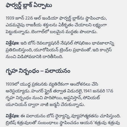
ఫార్వర్డ్ బ్లాక్ ఏర్పాటు
1939 జూన్ 22న ఆల్ ఇండియా ఫార్వర్డ్ బ్లాక్‌ను స్థాపించాడు,
ఎడమవైపు రాజకీయ శక్తులను ఏకీకృతం చేయాలని లక్ష్యంగా
పెట్టుకున్నాడు. బెంగాల్‌లో బలమైన మద్దతు పొందాడు.
విశ్లేషణ:
ఇది బోస్ రెవల్యూషనరీ నేషనల్ సోషలిజం భావజాలాన్ని
ప్రతిబింబిస్తుంది, యూరోపియన్ ట్రెండ్‌ల ప్రభావంతో. ఇది కాంగ్రెస్
నుంచి విడిపోవడానికి దారితీసింది.
గృహ నిర్బంధం – పలాయనం
1939లో యుద్ధ ప్రకటనకు వ్యతిరేకంగా ఆందోళనలు చేసి
అరెస్టయ్యాడు. హంగర్ స్ట్రైక్ తర్వాత విడుదలై, 1941 జనవరి 17న
గృహ నిర్బంధం నుంచి పారిపోయి, అఫ్ఘనిస్తాన్, సోవియట్
యూనియన్ ద్వారా నాజీ జర్మనీ చేరుకున్నాడు.
విశ్లేషణ:
ఈ పలాయనం బోస్ ధైర్యాన్ని, వ్యూహాత్మకతను చూపిస్తుంది.
బ్రిటిష్ శత్రువులతో సంబంధాలు స్థాపించడం ఆయన ‘శత్రువు శత్రువు