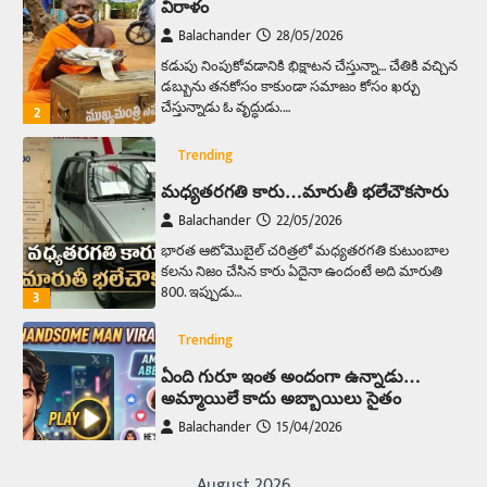
విరాళం
Balachander
28/05/2026
కడుపు నింపుకోవడానికి భిక్షాటన చేస్తున్నా… చేతికి వచ్చిన
డబ్బును తనకోసం కాకుండా సమాజం కోసం ఖర్చు
చేస్తున్నాడు ఓ వృద్ధుడు.…
2
Trending
మధ్యతరగతి కారు…మారుతీ భలేచౌకసారు
Balachander
22/05/2026
భారత ఆటోమొబైల్ చరిత్రలో మధ్యతరగతి కుటుంబాల
కలను నిజం చేసిన కారు ఏదైనా ఉందంటే అది మారుతి
800. ఇప్పుడు…
3
Trending
ఏంది గురూ ఇంత అందంగా ఉన్నాడు…
అమ్మాయిలే కాదు అబ్బాయిలు సైతం
Balachander
15/04/2026
అందమైన అమ్మాయిని పుత్తడి బొమ్మఅని లేదా బాపూ
బోమ్మ అని పిలుస్తాం. స్పెయిన్‌ అమ్మాయిలు చాలా
August 2026