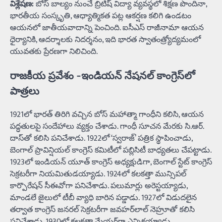
విశ్లేషణ:
బోస్ బాల్యం నుంచే బ్రిటిష్ విద్యా వ్యవస్థలో శిక్షణ పొందినా,
భారతీయ సంస్కృతి, ఆధ్యాత్మికత పట్ల ఆకర్షణ కలిగి ఉండటం
ఆయనలో జాతీయవాదాన్ని పెంచింది. ఐసీఎస్ రాజీనామా ఆయన
ధైర్యానికి, ఆదర్శాలకు నిదర్శనం, ఇది భారత స్వాతంత్ర్యోద్యమంలో
యువతకు ప్రేరణగా నిలిచింది.
రాజకీయ ప్రవేశం -ఇండియన్ నేషనల్ కాంగ్రెస్‌లో
పాత్రలు
1921లో భారత్ తిరిగి వచ్చిన బోస్ మహాత్మా గాంధీని కలిసి, ఆయన
పద్ధతులపై సందేహాలు వ్యక్తం చేశాడు. గాంధీ సూచన మేరకు సి.ఆర్.
దాస్‌తో కలిసి పనిచేశాడు. 1922లో ‘స్వరాజ్’ పత్రిక స్థాపించాడు,
బెంగాల్ ప్రావిన్షియల్ కాంగ్రెస్ కమిటీలో పబ్లిసిటీ బాధ్యతలు చేపట్టాడు.
1923లో ఇండియన్ యూత్ కాంగ్రెస్ అధ్యక్షుడిగా, బెంగాల్ స్టేట్ కాంగ్రెస్
సెక్రటరీగా నియమితుడయ్యాడు. 1924లో కలకత్తా మున్సిపల్
కార్పొరేషన్ సీఈవోగా పనిచేశాడు. పలుమార్లు అరెస్టయ్యాడు,
మాండలే జైలులో టీబీ వ్యాధి బారిన పడ్డాడు. 1927లో విడుదలైన
తర్వాత కాంగ్రెస్ జనరల్ సెక్రటరీగా జవహర్‌లాల్ నెహ్రూతో కలిసి
పనిచేశాడు. 1930లో కలకత్తా మేయర్‌గా ఎన్నికయ్యాడు.