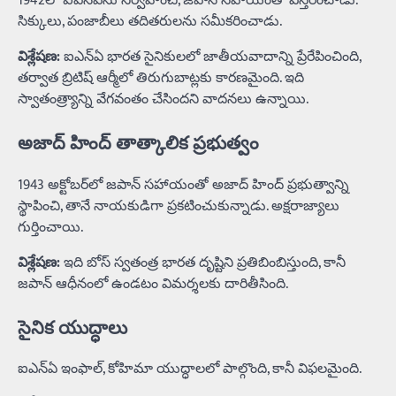
1942లో ఐఎన్‌ఏను నిర్వహించి, జపాన్ సహాయంతో విస్తరించాడు.
సిక్కులు, పంజాబీలు తదితరులను సమీకరించాడు.
విశ్లేషణ:
ఐఎన్‌ఏ భారత సైనికులలో జాతీయవాదాన్ని ప్రేరేపించింది,
తర్వాత బ్రిటిష్ ఆర్మీలో తిరుగుబాట్లకు కారణమైంది. ఇది
స్వాతంత్ర్యాన్ని వేగవంతం చేసిందని వాదనలు ఉన్నాయి.
అజాద్ హింద్ తాత్కాలిక ప్రభుత్వం
1943 అక్టోబర్‌లో జపాన్ సహాయంతో అజాద్ హింద్ ప్రభుత్వాన్ని
స్థాపించి, తానే నాయకుడిగా ప్రకటించుకున్నాడు. అక్షరాజ్యాలు
గుర్తించాయి.
విశ్లేషణ:
ఇది బోస్ స్వతంత్ర భారత దృష్టిని ప్రతిబింబిస్తుంది, కానీ
జపాన్ ఆధీనంలో ఉండటం విమర్శలకు దారితీసింది.
సైనిక యుద్ధాలు
ఐఎన్‌ఏ ఇంఫాల్, కోహిమా యుద్ధాలలో పాల్గొంది, కానీ విఫలమైంది.