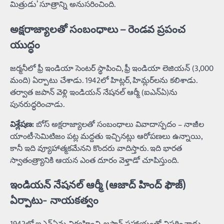
మిత్రుడు’ సూత్రాన్ని అనుసరించింది.
అక్షరాజ్యాలతో సంబంధాలు – రెండవ ప్రపంచ
యుద్ధం
జర్మనీలో ఫ్రీ ఇండియా సెంటర్ స్థాపించి, ఫ్రీ ఇండియా లెజియన్ (3,000
మంది) ఏర్పాటు చేశాడు. 1942లో హిట్లర్, హిమ్లర్‌లను కలిశాడు.
తర్వాత జపాన్ వెళ్లి ఇండియన్ నేషనల్ ఆర్మీ (ఐఎన్‌ఏ)ను
పునరుద్ధరించాడు.
విశ్లేషణ:
బోస్ అక్షరాజ్యాలతో సంబంధాలు వివాదాస్పదం – నాజీల
యాంటీ-సెమిటిజం పట్ల మద్దతు ఇచ్చినట్లు ఆరోపణలు ఉన్నాయి,
కానీ ఇది వ్యూహాత్మకమేనని కొందరు వాదిస్తారు. ఇది భారత
స్వాతంత్ర్యానికి ఆయన ఎంత దూరం వెళ్తాడో చూపిస్తుంది.
ఇండియన్ నేషనల్ ఆర్మీ (ఆజాద్ హింద్ ఫౌజ్)
ఏర్పాటు- నాయకత్వం