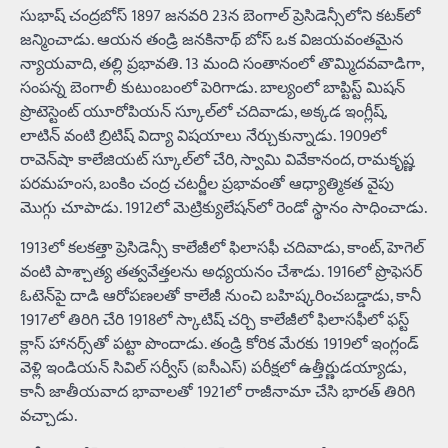
సుభాష్ చంద్రబోస్ 1897 జనవరి 23న బెంగాల్ ప్రెసిడెన్సీలోని కటక్‌లో
జన్మించాడు. ఆయన తండ్రి జనకినాథ్ బోస్ ఒక విజయవంతమైన
న్యాయవాది, తల్లి ప్రభావతి. 13 మంది సంతానంలో తొమ్మిదవవాడిగా,
సంపన్న బెంగాలీ కుటుంబంలో పెరిగాడు. బాల్యంలో బాప్టిస్ట్ మిషన్
ప్రొటెస్టెంట్ యూరోపియన్ స్కూల్‌లో చదివాడు, అక్కడ ఇంగ్లీష్,
లాటిన్ వంటి బ్రిటిష్ విద్యా విషయాలు నేర్చుకున్నాడు. 1909లో
రావెన్‌షా కాలేజియట్ స్కూల్‌లో చేరి, స్వామి వివేకానంద, రామకృష్ణ
పరమహంస, బంకిం చంద్ర చటర్జీల ప్రభావంతో ఆధ్యాత్మికత వైపు
మొగ్గు చూపాడు. 1912లో మెట్రిక్యులేషన్‌లో రెండో స్థానం సాధించాడు.
1913లో కలకత్తా ప్రెసిడెన్సీ కాలేజీలో ఫిలాసఫీ చదివాడు, కాంట్, హెగెల్
వంటి పాశ్చాత్య తత్వవేత్తలను అధ్యయనం చేశాడు. 1916లో ప్రొఫెసర్
ఓటెన్‌పై దాడి ఆరోపణలతో కాలేజీ నుంచి బహిష్కరించబడ్డాడు, కానీ
1917లో తిరిగి చేరి 1918లో స్కాటిష్ చర్చి కాలేజీలో ఫిలాసఫీలో ఫస్ట్
క్లాస్ హానర్స్‌తో పట్టా పొందాడు. తండ్రి కోరిక మేరకు 1919లో ఇంగ్లండ్
వెళ్లి ఇండియన్ సివిల్ సర్వీస్ (ఐసీఎస్) పరీక్షలో ఉత్తీర్ణుడయ్యాడు,
కానీ జాతీయవాద భావాలతో 1921లో రాజీనామా చేసి భారత్ తిరిగి
వచ్చాడు.