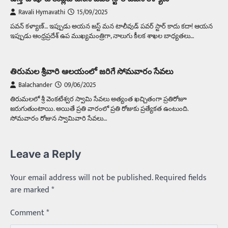
Ravali Hymavathi
15/09/2025
పవన్ కళ్యాణ్… ఇప్పుడు అయన జస్ట్ మన టాలీవుడ్ పవర్ స్టార్ కాదు కదా! ఆయన
ఇప్పుడు ఆంధ్రప్రదేశ్ ఉప ముఖ్యమంత్రిగా, నాలుగు కీలక శాఖల బాధ్యతలు…
తిరుమల శ్రీవారి ఆలయంలో జరిగే సోమవారం సేవలు
Balachander
09/06/2025
తిరుమలలో శ్రీ వెంకటేశ్వర స్వామి సేవలు అత్యంత ఖచ్చితంగా ప్రతిరోజూ
జరుగుతుంటాయి. అయితే ప్రతి వారంలో ప్రతి రోజుకు ప్రత్యేకత ఉంటుంది.
సోమవారం రోజున స్వామివారి సేవలు…
Leave a Reply
Your email address will not be published.
Required fields
are marked
*
Comment
*