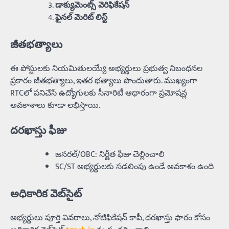
డాక్యుమెంట్స్ వెరిఫికేషన్
ఫైనల్‌ మెరిట్‌ లిస్ట్
జీతభత్యాలు
ఈ పోస్టులకు నియమితులయ్యే అభ్యర్థులు ప్రభుత్వ నిబంధనల
ప్రకారం జీతభత్యాలు, ఇతర భత్యాలు పొందుతారు. ముఖ్యంగా
RTCలో పనిచేసే ఉద్యోగులకు సీనారిటీ ఆధారంగా ప్రమోషన్ల
అవకాశాలు కూడా లభిస్తాయి.
దరఖాస్తు ఫీజు
జనరల్/OBC: నిర్ణీత ఫీజు చెల్లించాలి
SC/ST అభ్యర్థులకు సడలింపు ఉండే అవకాశం ఉంది
అధికారిక వెబ్‌సైట్
అభ్యర్థులు పూర్తి వివరాలు, నోటిఫికేషన్ కాపీ, దరఖాస్తు ఫారం కోసం