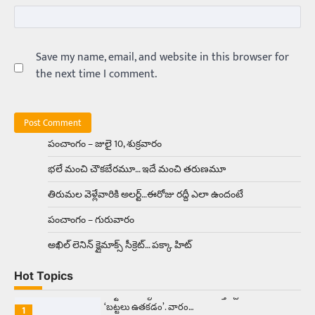
Balachander
15/04/2026
అందమైన అమ్మాయిని పుత్తడి బొమ్మఅని లేదా బాపూ
బోమ్మ అని పిలుస్తాం. స్పెయిన్‌ అమ్మాయిలు చాలా
అందంగా ఉంటారనే నానుడి…
Save my name, email, and website in this browser for
4
the next time I comment.
Trending
రోడ్డుపై ఏరులై పారిన బీర్లు… ఘాటుతో
మండుతున్న నోర్లు
Balachander
15/04/2026
పంచాంగం – జులై 10, శుక్రవారం
ఉత్తర ప్రదేశ్‌లోని ఝాన్సీ జిల్లాలో ఒక వింతైన రోడ్డు
భలే మంచి చౌకబేరమూ… ఇదే మంచి తరుణమూ
ప్రమాదం చోటుచేసుకుంది. ఝాన్సీ–కాన్పూర్ జాతీయ
రహదారిపై వేల సంఖ్యలో బీరు…
5
తిరుమల వెళ్లేవారికి అలర్ట్‌…ఈరోజు రద్దీ ఎలా ఉందంటే
పంచాంగం – గురువారం
Trending
అక్కడ ఆదివారం బట్టలు ఉతికితే…జైలుకే
అఖిల్‌ లెనిన్ క్లైమాక్స్‌ సీక్రెట్‌… పక్కా హిట్‌
Balachander
13/06/2026
Hot Topics
ఆదివారం వచ్చిందంటే చాలు సామాన్యుడి నుండి
సాఫ్ట్‌వేర్ ఉద్యోగి వరకు అందరికీ గుర్తొచ్చే మొదటి పని
‘బట్టలు ఉతకడం’. వారం…
1