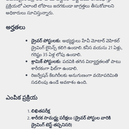
ప్రక్రియలో ఎలాంటి లోపాలు జరగకుండా జాగ్రత్తలు తీసుకోవాలని
అధికారులు సూచిస్తున్నారు.
అర్హతలు
డ్రైవర్ పోస్టులకు
: అభ్యర్థులు హేవీ మోటార్ వెహికల్
డ్రైవింగ్ లైసెన్స్ కలిగి ఉండాలి. కనీస వయసు 21 ఏళ్లు,
గరిష్టం 35 ఏళ్ల లోపు ఉండాలి.
శ్రామిక్ పోస్టులకు
: పదవికి తగిన విద్యార్హతలతో పాటు
శారీరకంగా ఫిట్‌గా ఉండాలి.
రిజర్వేషన్ కేటగిరీలకు అనుగుణంగా వయోపరిమితి
సడలింపు ఉండే అవకాశం ఉంది.
ఎంపిక ప్రక్రియ
లిఖితపరీక్ష
శారీరక సామర్థ్య పరీక్షలు (డ్రైవర్ పోస్టుల వారికి
డ్రైవింగ్ టెస్ట్ తప్పనిసరి)