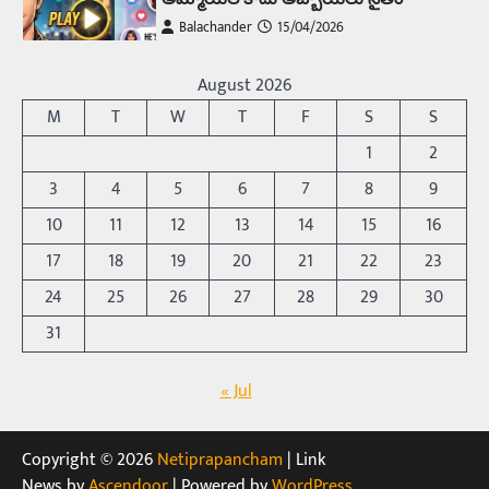
Balachander
15/04/2026
అందమైన అమ్మాయిని పుత్తడి బొమ్మఅని లేదా బాపూ
బోమ్మ అని పిలుస్తాం. స్పెయిన్‌ అమ్మాయిలు చాలా
August 2026
అందంగా ఉంటారనే నానుడి…
4
M
T
W
T
F
S
S
Trending
1
2
రోడ్డుపై ఏరులై పారిన బీర్లు… ఘాటుతో
3
4
5
6
7
8
9
మండుతున్న నోర్లు
10
11
12
13
14
15
16
Balachander
15/04/2026
17
18
19
20
21
22
23
ఉత్తర ప్రదేశ్‌లోని ఝాన్సీ జిల్లాలో ఒక వింతైన రోడ్డు
ప్రమాదం చోటుచేసుకుంది. ఝాన్సీ–కాన్పూర్ జాతీయ
24
25
26
27
28
29
30
రహదారిపై వేల సంఖ్యలో బీరు…
5
31
Trending
« Jul
అక్కడ ఆదివారం బట్టలు ఉతికితే…జైలుకే
Balachander
13/06/2026
ఆదివారం వచ్చిందంటే చాలు సామాన్యుడి నుండి
Copyright © 2026
Netiprapancham
| Link
సాఫ్ట్‌వేర్ ఉద్యోగి వరకు అందరికీ గుర్తొచ్చే మొదటి పని
News by
Ascendoor
| Powered by
WordPress
.