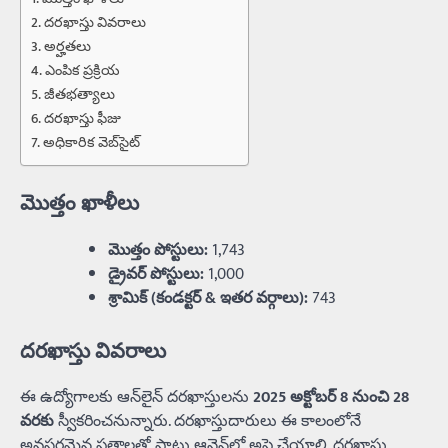
దరఖాస్తు వివరాలు
అర్హతలు
ఎంపిక ప్రక్రియ
జీతభత్యాలు
దరఖాస్తు ఫీజు
అధికారిక వెబ్‌సైట్
మొత్తం ఖాళీలు
మొత్తం పోస్టులు:
1,743
డ్రైవర్ పోస్టులు:
1,000
శ్రామిక్ (కండక్టర్ & ఇతర వర్గాలు):
743
దరఖాస్తు వివరాలు
ఈ ఉద్యోగాలకు ఆన్‌లైన్‌ దరఖాస్తులను
2025 అక్టోబర్‌ 8 నుంచి 28
వరకు
స్వీకరించనున్నారు. దరఖాస్తుదారులు ఈ కాలంలోనే
అవసరమైన పత్రాలతో పాటు ఆన్లైన్‌లో అప్లై చేయాలి. దరఖాస్తు