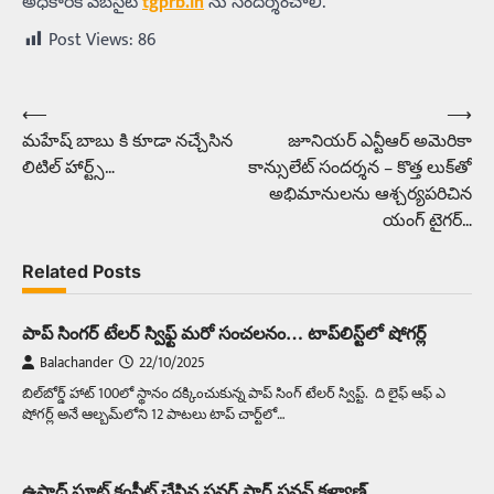
అధికారిక వెబ్‌సైట్
tgprb.in
ను సందర్శించాలి.
Post Views:
86
⟵
⟶
Post
మహేష్ బాబు కి కూడా నచ్చేసిన
జూనియర్ ఎన్టీఆర్ అమెరికా
navigation
లిటిల్ హార్ట్స్…
కాన్సులేట్ సందర్శన – కొత్త లుక్‌తో
అభిమానులను ఆశ్చర్యపరిచిన
యంగ్ టైగర్…
Related Posts
పాప్‌ సింగర్‌ టేలర్‌ స్విఫ్ట్‌ మరో సంచలనం… టాప్‌లిస్ట్‌లో షోగర్ల్‌
Balachander
22/10/2025
బిల్‌బోర్డ్‌ హాట్‌ 100లో స్థానం దక్కించుకున్న పాప్‌ సింగ్‌ టేలర్‌ స్విప్ట్‌. ది లైఫ్‌ ఆఫ్‌ ఎ
షోగర్ల్‌ అనే ఆల్బమ్‌లోని 12 పాటలు టాప్‌ చార్ట్‌లో…
ఉస్తాద్ షూట్ కంప్లీట్ చేసిన పవర్ స్టార్ పవన్ కళ్యాణ్