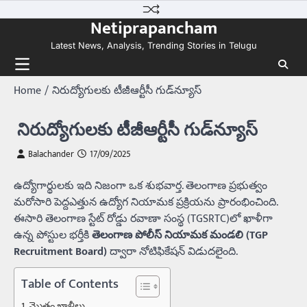
Skip
Netiprapancham
to
content
Latest News, Analysis, Trending Stories in Telugu
Home
నిరుద్యోగులకు టీజీఆర్టీసీ గుడ్‌న్యూస్‌
నిరుద్యోగులకు టీజీఆర్టీసీ గుడ్‌న్యూస్‌
Balachander
17/09/2025
ఉద్యోగార్థులకు ఇది నిజంగా ఒక శుభవార్త. తెలంగాణ ప్రభుత్వం
మరోసారి పెద్దఎత్తున ఉద్యోగ నియామక ప్రక్రియను ప్రారంభించింది.
ఈసారి తెలంగాణ స్టేట్‌ రోడ్డు రవాణా సంస్థ (TGSRTC)లో ఖాళీగా
ఉన్న పోస్టుల భర్తీకి
తెలంగాణ పోలీస్‌ నియామక మండలి (TGP
Recruitment Board)
ద్వారా నోటిఫికేషన్‌ విడుదలైంది.
Table of Contents
మొత్తం ఖాళీలు