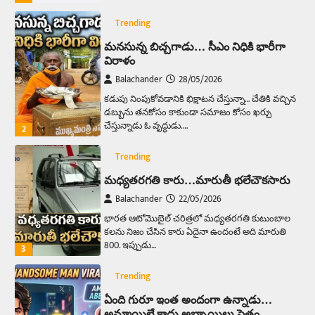
Trending
మనసున్న బిచ్చగాడు… సీఎం నిధికి భారీగా
విరాళం
Balachander
28/05/2026
కడుపు నింపుకోవడానికి భిక్షాటన చేస్తున్నా… చేతికి వచ్చిన
డబ్బును తనకోసం కాకుండా సమాజం కోసం ఖర్చు
చేస్తున్నాడు ఓ వృద్ధుడు.…
2
Trending
మధ్యతరగతి కారు…మారుతీ భలేచౌకసారు
Balachander
22/05/2026
భారత ఆటోమొబైల్ చరిత్రలో మధ్యతరగతి కుటుంబాల
కలను నిజం చేసిన కారు ఏదైనా ఉందంటే అది మారుతి
800. ఇప్పుడు…
3
Trending
ఏంది గురూ ఇంత అందంగా ఉన్నాడు…
అమ్మాయిలే కాదు అబ్బాయిలు సైతం