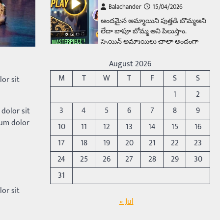
Balachander
15/04/2026
అందమైన అమ్మాయిని పుత్తడి బొమ్మఅని
లేదా బాపూ బోమ్మ అని పిలుస్తాం.
స్పెయిన్‌ అమ్మాయిలు చాలా అందంగా
ఉంటారనే నానుడి…
4
August 2026
Trending
M
T
W
T
F
S
S
or sit
రోడ్డుపై ఏరులై పారిన బీర్లు…
1
2
ఘాటుతో మండుతున్న నోర్లు
3
4
5
6
7
8
9
dolor sit
Balachander
15/04/2026
sum dolor
10
11
12
13
14
15
16
ఉత్తర ప్రదేశ్‌లోని ఝాన్సీ జిల్లాలో ఒక
వింతైన రోడ్డు ప్రమాదం చోటుచేసుకుంది.
17
18
19
20
21
22
23
ఝాన్సీ–కాన్పూర్ జాతీయ రహదారిపై
24
25
26
27
28
29
30
వేల సంఖ్యలో బీరు…
5
31
Trending
or sit
అక్కడ ఆదివారం బట్టలు
« Jul
ఉతికితే…జైలుకే