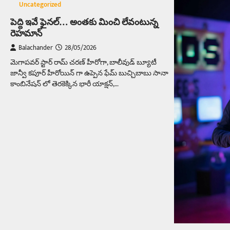
Uncategorized
పెద్ది ఇవే ఫైనల్‌… అంతకు మించి లేవంటున్న
రెహమాన్‌
Balachander
28/05/2026
మెగాపవర్ స్టార్ రామ్ చరణ్ హీరోగా, బాలీవుడ్ బ్యూటీ
జాన్వీ కపూర్ హీరోయిన్ గా ఉప్పెన ఫేమ్ బుచ్చిబాబు సానా
కాంబినేషన్ లో తెరకెక్కిన భారీ యాక్షన్,…