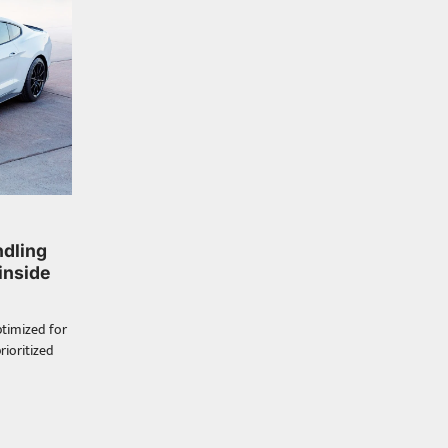
Balachander
22/05/2026
భారత ఆటోమొబైల్ చరిత్రలో
మధ్యతరగతి కుటుంబాల కలను నిజం
చేసిన కారు ఏదైనా ఉందంటే అది
మారుతి 800. ఇప్పుడు…
3
Trending
ఏంది గురూ ఇంత అందంగా
ఉన్నాడు…అమ్మాయిలే కాదు
అబ్బాయిలు సైతం
Balachander
15/04/2026
ndling
 inside
అందమైన అమ్మాయిని పుత్తడి బొమ్మఅని
లేదా బాపూ బోమ్మ అని పిలుస్తాం.
స్పెయిన్‌ అమ్మాయిలు చాలా అందంగా
ptimized for
ఉంటారనే నానుడి…
4
rioritized
Trending
రోడ్డుపై ఏరులై పారిన బీర్లు…
ఘాటుతో మండుతున్న నోర్లు