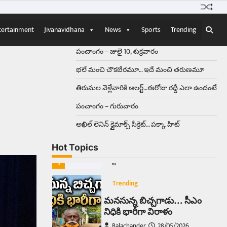
Balachander
15/04/2026
ఉత్తర ప్రదేశ్‌లోని ఝాన్సీ జిల్లాలో ఒక
వింతైన రోడ్డు ప్రమాదం చోటుచేసుకుంది.
tertainment
Jivanavidhana
News
Sports
Trending
ఝాన్సీ–కాన్పూర్ జాతీయ రహదారిపై
వేల సంఖ్యలో బీరు…
5
పంచాంగం – జులై 10, శుక్రవారం
భలే మంచి చౌకబేరమూ… ఇదే మంచి తరుణమూ
Trending
తిరుమల వెళ్లేవారికి అలర్ట్‌…ఈరోజు రద్దీ ఎలా ఉందంటే
అక్కడ ఆదివారం బట్టలు
ఉతికితే…జైలుకే
పంచాంగం – గురువారం
Balachander
13/06/2026
అఖిల్‌ లెనిన్ క్లైమాక్స్‌ సీక్రెట్‌… పక్కా హిట్‌
ఆదివారం వచ్చిందంటే చాలు
సామాన్యుడి నుండి సాఫ్ట్‌వేర్ ఉద్యోగి
Hot Topics
వరకు అందరికీ గుర్తొచ్చే మొదటి పని
‘బట్టలు ఉతకడం’. వారం…
1
Trending
మనసున్న బిచ్చగాడు… సీఎం
నిధికి భారీగా విరాళం
Balachander
28/05/2026