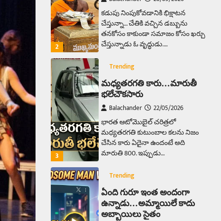
కడుపు నింపుకోవడానికి భిక్షాటన
చేస్తున్నా… చేతికి వచ్చిన డబ్బును
తనకోసం కాకుండా సమాజం కోసం ఖర్చు
చేస్తున్నాడు ఓ వృద్ధుడు.…
2
Trending
మధ్యతరగతి కారు…మారుతీ
భలేచౌకసారు
Balachander
22/05/2026
భారత ఆటోమొబైల్ చరిత్రలో
మధ్యతరగతి కుటుంబాల కలను నిజం
చేసిన కారు ఏదైనా ఉందంటే అది
మారుతి 800. ఇప్పుడు…
3
Trending
ఏంది గురూ ఇంత అందంగా
ఉన్నాడు…అమ్మాయిలే కాదు
అబ్బాయిలు సైతం