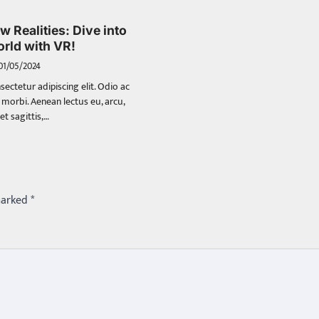
w Realities: Dive into
orld with VR!
01/05/2024
sectetur adipiscing elit. Odio ac
orbi. Aenean lectus eu, arcu,
et sagittis,…
marked
*