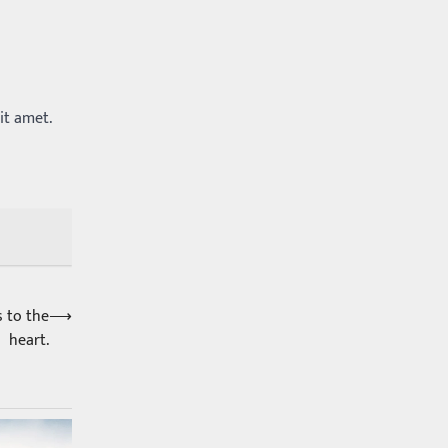
Balachander
13/06/2026
ఆదివారం వచ్చిందంటే చాలు
సామాన్యుడి నుండి సాఫ్ట్‌వేర్ ఉద్యోగి
వరకు అందరికీ గుర్తొచ్చే మొదటి పని
‘బట్టలు ఉతకడం’. వారం…
1
it amet.
Trending
మనసున్న బిచ్చగాడు… సీఎం
నిధికి భారీగా విరాళం
Balachander
28/05/2026
కడుపు నింపుకోవడానికి భిక్షాటన
చేస్తున్నా… చేతికి వచ్చిన డబ్బును
తనకోసం కాకుండా సమాజం కోసం ఖర్చు
s to the
⟶
చేస్తున్నాడు ఓ వృద్ధుడు.…
2
heart.
Trending
మధ్యతరగతి కారు…మారుతీ
భలేచౌకసారు