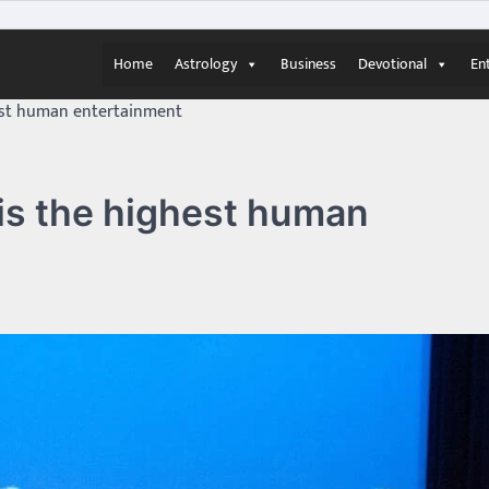
Home
Astrology
Business
Devotional
En
hest human entertainment
 is the highest human