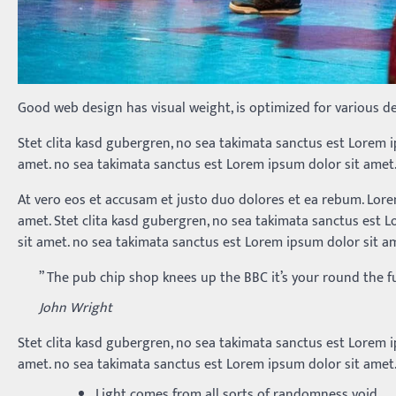
Good web design has visual weight, is optimized for various de
Stet clita kasd gubergren, no sea takimata sanctus est Lorem 
amet. no sea takimata sanctus est Lorem ipsum dolor sit amet
At vero eos et accusam et justo duo dolores et ea rebum. Lore
amet. Stet clita kasd gubergren, no sea takimata sanctus est 
sit amet. no sea takimata sanctus est Lorem ipsum dolor sit a
” The pub chip shop knees up the BBC it’s your round the 
John Wright
Stet clita kasd gubergren, no sea takimata sanctus est Lorem 
amet. no sea takimata sanctus est Lorem ipsum dolor sit amet
Light comes from all sorts of randomness void.