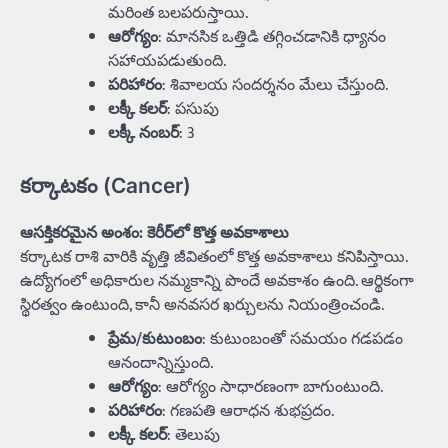
మరింత బలపరుస్తాయి.
ఆరోగ్యం
: మానసిక ఒత్తిడి తగ్గించడానికి ధ్యానం
సహాయపడుతుంది.
పరిహారం
: శివాలయ సందర్శనం మేలు చేస్తుంది.
లక్కీ కలర్
: పసుపు
లక్కీ నంబర్
: 3
కర్కాటకం (Cancer)
ఆసక్తికరమైన అంశం: కెరీర్‌లో కొత్త అవకాశాలు
కర్కాటక రాశి వారికి వృత్తి జీవితంలో కొత్త అవకాశాలు కనిపిస్తాయి.
ఉద్యోగంలో అధికారుల నమ్మకాన్ని పొందే అవకాశం ఉంది. ఆర్థికంగా
స్థిరత్వం ఉంటుంది, కానీ అనవసర ఖర్చులను నియంత్రించండి.
ప్రేమ/కుటుంబం
: కుటుంబంతో సమయం గడపడం
ఆనందాన్నిస్తుంది.
ఆరోగ్యం
: ఆరోగ్యం సాధారణంగా బాగుంటుంది.
పరిహారం
: గణపతి ఆరాధన శుభప్రదం.
లక్కీ కలర్
: తెలుపు