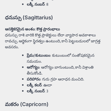
లక్కీ నంబర్
: 8
ధనుస్సు (Sagittarius)
ఆసక్తికరమైన అంశం: కొత్త ప్రారంభాలు
ధనుస్సు రాశి వారికి కొత్త ప్రాజెక్టులు లేదా వ్యాపార అవకాశాలు
రావచ్చు. ఆర్థికంగా స్థిరత్వం ఉంటుంది, కానీ పెట్టుబడులలో జాగ్రత్త
అవసరం.
ప్రేమ/కుటుంబం
: కుటుంబంలో సంతోషకరమైన
సమయం.
ఆరోగ్యం
: ఆరోగ్యం బాగుంటుంది, కానీ విశ్రాంతి
తీసుకోండి.
పరిహారం
: గురు గ్రహ ఆరాధన మంచిది.
లక్కీ కలర్
: ఊదా
లక్కీ నంబర్
: 3
మకరం (Capricorn)