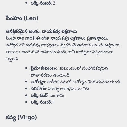
లక్కీ నంబర్
: 2
సింహం (Leo)
ఆసక్తికరమైన అంశం: నాయకత్వ లక్షణాలు
సింహ రాశి వారికి ఈ రోజు నాయకత్వ లక్షణాలు ప్రకాశిస్తాయి.
ఉద్యోగంలో అదనపు బాధ్యతలు స్వీకరించే అవకాశం ఉంది. ఆర్థికంగా,
లాభాలు అందుకునే అవకాశం ఉంది, కానీ జాగ్రత్తగా పెట్టుబడులు
పెట్టండి.
ప్రేమ/కుటుంబం
: కుటుంబంలో సంతోషకరమైన
వాతావరణం ఉంటుంది.
ఆరోగ్యం
: శారీరక శ్రమతో ఆరోగ్యం మెరుగుపడుతుంది.
పరిహారం
: సూర్య ఆరాధన మంచిది.
లక్కీ కలర్
: బంగారం
లక్కీ నంబర్
: 1
కన్య (Virgo)