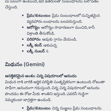
మీ బలంగా ఉంటుంది, ఇది ఇతరులతో సంబంధాలను బలోపేతం
చేస్తుంది.
ప్రేమ/కుటుంబం
: ప్రేమ సంబంధాలలో సున్నితమైన
వ్యవహారం బంధాలను బలపరుస్తుంది.
ఆరోగ్యం
: ఆరోగ్యం సాధారణంగా మంచిది, కానీ
విశ్రాంతి తీసుకోండి.
పరిహారం
: ఆవుకు గ్రాసం వేయండి.
లక్కీ కలర్
: ఆకుపచ్చ
లక్కీ నంబర్
: 6
మిథునం (Gemini)
ఆసక్తికరమైన అంశం: చిన్న విషయాలలో ఆనందం
మిథున రాశి వారికి ఆర్థిక పరిస్థితి సంతృప్తికరంగా ఉంటుంది. రోజంతా
సాఫీగా, ఆనందంగా గడుస్తుంది. చిన్న చిన్న విషయాలలో ఆనందం
పొందడం ఈ రోజు మీకు శాంతిని ఇస్తుంది. ఎవరినీ గుడ్డిగా
నమ్మకుండా జాగ్రత్తగా ఉండండి.
ప్రేమ/కుటుంబం
: చిన్న సంజ్ఞలు ప్రేమ సంబంధాలను