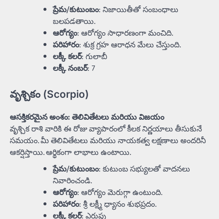
ప్రేమ/కుటుంబం
: నిజాయితీతో సంబంధాలు
బలపడతాయి.
ఆరోగ్యం
: ఆరోగ్యం సాధారణంగా మంచిది.
పరిహారం
: శుక్ర గ్రహ ఆరాధన మేలు చేస్తుంది.
లక్కీ కలర్
: గులాబీ
లక్కీ నంబర్
: 7
వృశ్చికం (Scorpio)
ఆసక్తికరమైన అంశం: తెలివితేటలు మరియు విజయం
వృశ్చిక రాశి వారికి ఈ రోజు వ్యాపారంలో కీలక నిర్ణయాలు తీసుకునే
సమయం. మీ తెలివితేటలు మరియు నాయకత్వ లక్షణాలు అందరినీ
ఆకర్షిస్తాయి. ఆర్థికంగా లాభాలు ఉంటాయి.
ప్రేమ/కుటుంబం
: కుటుంబ సభ్యులతో వాదనలు
నివారించండి.
ఆరోగ్యం
: ఆరోగ్యం మెరుగ్గా ఉంటుంది.
పరిహారం
: శ్రీ లక్ష్మీ ధ్యానం శుభప్రదం.
లక్కీ కలర్
: ఎరుపు