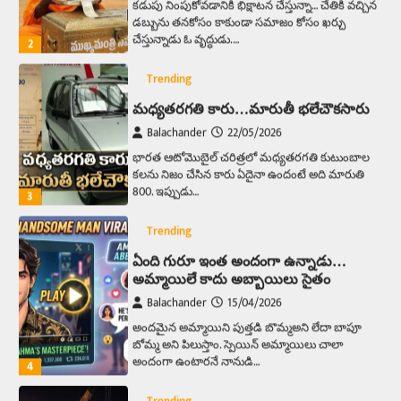
2
Trending
మధ్యతరగతి కారు…మారుతీ భలేచౌకసారు
Balachander
22/05/2026
భారత ఆటోమొబైల్ చరిత్రలో మధ్యతరగతి కుటుంబాల
కలను నిజం చేసిన కారు ఏదైనా ఉందంటే అది మారుతి
800. ఇప్పుడు…
3
Trending
ఏంది గురూ ఇంత అందంగా ఉన్నాడు…
అమ్మాయిలే కాదు అబ్బాయిలు సైతం
Balachander
15/04/2026
అందమైన అమ్మాయిని పుత్తడి బొమ్మఅని లేదా బాపూ
బోమ్మ అని పిలుస్తాం. స్పెయిన్‌ అమ్మాయిలు చాలా
అందంగా ఉంటారనే నానుడి…
4
Trending
రోడ్డుపై ఏరులై పారిన బీర్లు… ఘాటుతో