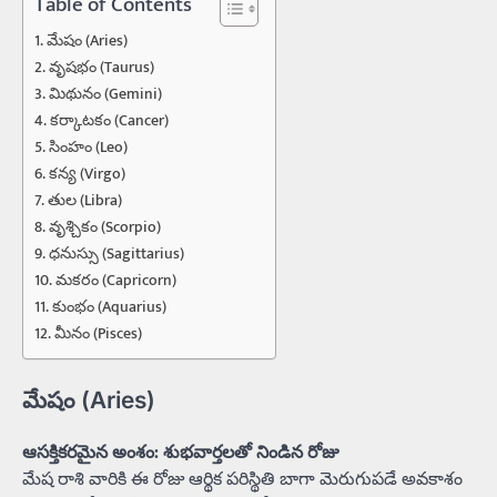
Table of Contents
మేషం (Aries)
వృషభం (Taurus)
మిథునం (Gemini)
కర్కాటకం (Cancer)
సింహం (Leo)
కన్య (Virgo)
తుల (Libra)
వృశ్చికం (Scorpio)
ధనుస్సు (Sagittarius)
మకరం (Capricorn)
కుంభం (Aquarius)
మీనం (Pisces)
మేషం (Aries)
ఆసక్తికరమైన అంశం: శుభవార్తలతో నిండిన రోజు
మేష రాశి వారికి ఈ రోజు ఆర్థిక పరిస్థితి బాగా మెరుగుపడే అవకాశం