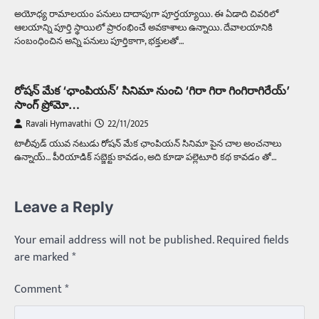
అయోధ్య రామాలయం పనులు దాదాపుగా పూర్తయ్యాయి. ఈ ఏడాది చివరిలో
ఆలయాన్ని పూర్తి స్థాయిలో ప్రారంభించే అవకాశాలు ఉన్నాయి. దేవాలయానికి
సంబంధించిన అన్ని పనులు పూర్తికాగా, భక్తులతో…
రోషన్ మేక ‘ఛాంపియన్’ సినిమా నుంచి ‘గిరా గిరా గింగిరాగిరేయ్’
సాంగ్ ప్రోమో…
Ravali Hymavathi
22/11/2025
టాలీవుడ్ యువ నటుడు రోషన్ మేక ఛాంపియన్ సినిమా పైన చాల అంచనాలు
ఉన్నాయ్… పీరియాడిక్ సబ్జెక్టు కావడం, అది కూడా పల్లెటూరి కథ కావడం తో…
Leave a Reply
Your email address will not be published.
Required fields
are marked
*
Comment
*