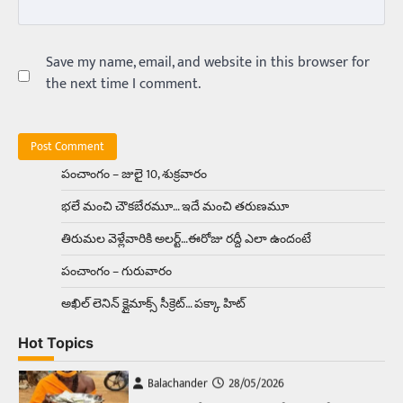
Balachander
15/04/2026
ఉత్తర ప్రదేశ్‌లోని ఝాన్సీ జిల్లాలో ఒక వింతైన రోడ్డు
ప్రమాదం చోటుచేసుకుంది. ఝాన్సీ–కాన్పూర్ జాతీయ
Save my name, email, and website in this browser for
రహదారిపై వేల సంఖ్యలో బీరు…
5
the next time I comment.
Trending
అక్కడ ఆదివారం బట్టలు ఉతికితే…జైలుకే
Balachander
13/06/2026
పంచాంగం – జులై 10, శుక్రవారం
ఆదివారం వచ్చిందంటే చాలు సామాన్యుడి నుండి
భలే మంచి చౌకబేరమూ… ఇదే మంచి తరుణమూ
సాఫ్ట్‌వేర్ ఉద్యోగి వరకు అందరికీ గుర్తొచ్చే మొదటి పని
‘బట్టలు ఉతకడం’. వారం…
1
తిరుమల వెళ్లేవారికి అలర్ట్‌…ఈరోజు రద్దీ ఎలా ఉందంటే
పంచాంగం – గురువారం
Trending
మనసున్న బిచ్చగాడు… సీఎం నిధికి భారీగా
అఖిల్‌ లెనిన్ క్లైమాక్స్‌ సీక్రెట్‌… పక్కా హిట్‌
విరాళం
Balachander
28/05/2026
Hot Topics
కడుపు నింపుకోవడానికి భిక్షాటన చేస్తున్నా… చేతికి వచ్చిన
డబ్బును తనకోసం కాకుండా సమాజం కోసం ఖర్చు
చేస్తున్నాడు ఓ వృద్ధుడు.…