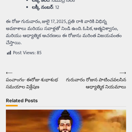
లక్కీ కలర్
: సముద్ర నీలం
లక్కీ నంబర్
: 12
ఈ రోజు గురువారం, జులై 17, 2025, ప్రతి రాశి వారికి విభిన్న
అవకాశాలు మరియు సవాళ్లతో నిండి ఉంది. ఓపిక, ఆత్మవిశ్వాసం,
మరియు ఆధ్యాత్మిక ఆచరణలు ఈ రోజును మరింత విజయవంతం
చేస్తాయి.
Post Views:
85
⟵
⟶
Post
పంచాంగం- ఈరోజు శుభాశుభ
గురువారం రోజున పాటించవలసిన
navigation
సమయాల విశ్లేషణ
ఆధ్యాత్మిక నియమాలు
Related Posts