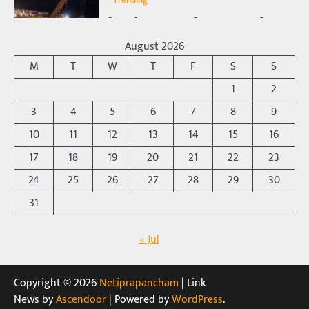
మండుతున్న నోర్లు
Balachander
15/04/2026
ఉత్తర ప్రదేశ్‌లోని ఝాన్సీ జిల్లాలో ఒక వింతైన రోడ్డు
August 2026
ప్రమాదం చోటుచేసుకుంది. ఝాన్సీ–కాన్పూర్ జాతీయ
M
T
W
T
F
S
S
రహదారిపై వేల సంఖ్యలో బీరు…
5
1
2
Trending
3
4
5
6
7
8
9
అక్కడ ఆదివారం బట్టలు ఉతికితే…జైలుకే
10
11
12
13
14
15
16
Balachander
13/06/2026
17
18
19
20
21
22
23
ఆదివారం వచ్చిందంటే చాలు సామాన్యుడి నుండి
సాఫ్ట్‌వేర్ ఉద్యోగి వరకు అందరికీ గుర్తొచ్చే మొదటి పని
24
25
26
27
28
29
30
‘బట్టలు ఉతకడం’. వారం…
1
31
Trending
« Jul
మనసున్న బిచ్చగాడు… సీఎం నిధికి భారీగా
విరాళం
Balachander
28/05/2026
Copyright © 2026
Netiprapancham
| Link
కడుపు నింపుకోవడానికి భిక్షాటన చేస్తున్నా… చేతికి వచ్చిన
News by
Ascendoor
| Powered by
WordPress
.
డబ్బును తనకోసం కాకుండా సమాజం కోసం ఖర్చు