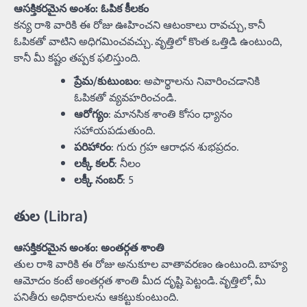
ఆసక్తికరమైన అంశం: ఓపిక కీలకం
కన్య రాశి వారికి ఈ రోజు ఊహించని ఆటంకాలు రావచ్చు, కానీ
ఓపికతో వాటిని అధిగమించవచ్చు. వృత్తిలో కొంత ఒత్తిడి ఉంటుంది,
కానీ మీ కష్టం తప్పక ఫలిస్తుంది.
ప్రేమ/కుటుంబం
: అపార్థాలను నివారించడానికి
ఓపికతో వ్యవహరించండి.
ఆరోగ్యం
: మానసిక శాంతి కోసం ధ్యానం
సహాయపడుతుంది.
పరిహారం
: గురు గ్రహ ఆరాధన శుభప్రదం.
లక్కీ కలర్
: నీలం
లక్కీ నంబర్
: 5
తుల (Libra)
ఆసక్తికరమైన అంశం: అంతర్గత శాంతి
తుల రాశి వారికి ఈ రోజు అనుకూల వాతావరణం ఉంటుంది. బాహ్య
ఆమోదం కంటే అంతర్గత శాంతి మీద దృష్టి పెట్టండి. వృత్తిలో, మీ
పనితీరు అధికారులను ఆకట్టుకుంటుంది.