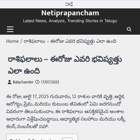
Skip
Netiprapancham
to
content
Latest News, Analysis, Trending Stories in Telugu
Home
రాశిఫలాలు – ఈరోజు ఎవరి భవిష్యత్తు ఎలా ఉంది
రాశిఫలాలు – ఈరోజు ఎవరి భవిష్యత్తు
ఎలా ఉంది
Balachander
17/07/2025
ఈ రోజు, జులై 17, 2025 గురువారం, 12 రాశుల వారికి వృత్తి, ఆర్థిక,
ఆరోగ్యం, ప్రేమ, మరియు కుటుంబ జీవితంలో ఏమి జరగనుందో
వివరంగా తెలుసుకుందాం. ఈ రాశిఫలాలు ఆసక్తికరమైన అంశాల
ఆధారంగా విశ్లేషించబడ్డాయి, ఆధ్యాత్మిక సలహాలు మరియు లక్కీ
కలర్, నంబర్‌లతో సహా.