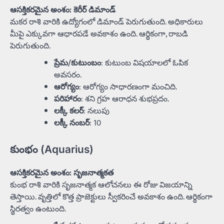
ఆసక్తికరమైన అంశం: కెరీర్ డిమాండ్
మకర రాశి వారికి ఉద్యోగంలో డిమాండ్ పెరుగుతుంది. అధికారులు
మీపై ఎక్కువగా ఆధారపడే అవకాశం ఉంది. ఆర్థికంగా, రాబడి
పెరుగుతుంది.
ప్రేమ/కుటుంబం
: కుటుంబ విషయాలలో ఓపిక
అవసరం.
ఆరోగ్యం
: ఆరోగ్యం సాధారణంగా మంచిది.
పరిహారం
: శని గ్రహ ఆరాధన శుభప్రదం.
లక్కీ కలర్
: నలుపు
లక్కీ నంబర్
: 10
కుంభం (Aquarius)
ఆసక్తికరమైన అంశం: సృజనాత్మకత
కుంభ రాశి వారికి సృజనాత్మక ఆలోచనలు ఈ రోజు విజయాన్ని
తెస్తాయి. వృత్తిలో కొత్త ప్రాజెక్టులు స్వీకరించే అవకాశం ఉంది. ఆర్థికంగా
స్థిరత్వం ఉంటుంది.