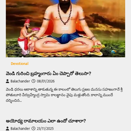
Devotional
వెండి గురించి బ్రహ్మంగారు ఏం చెప్పారో తెలుసా?
Balachander
08/01/2026
వెండి ధరలు ఆకాశాన్ని తాకుతున్న ఈ కాలంలో తెలుగు ప్రజల మనసు సహజంగానే శ్రీ
పోతులూరి వీరబ్రహ్మేంద్ర స్వామి కాలజ్ఞానం వైపు మళ్లుతోంది. కాలాన్ని ముందే
దర్శించిన…
అయోధ్య రామాలయం ఎలా ఉందో చూశారా?
Balachander
23/11/2025