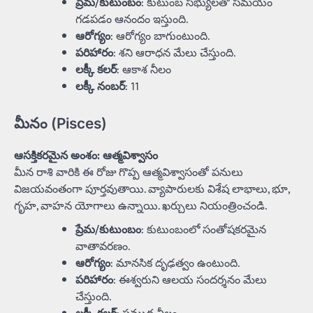
ప్రేమ/కుటుంబం
: కుటుంబ సభ్యులతో సమయం
గడపడం ఆనందం ఇస్తుంది.
ఆరోగ్యం
: ఆరోగ్యం బాగుంటుంది.
పరిహారం
: శని ఆరాధన మేలు చేస్తుంది.
లక్కీ కలర్
: ఆకాశ నీలం
లక్కీ నంబర్
: 11
మీనం (Pisces)
ఆసక్తికరమైన అంశం: ఆత్మవిశ్వాసం
మీన రాశి వారికి ఈ రోజు గొప్ప ఆత్మవిశ్వాసంతో పనులు
విజయవంతంగా పూర్తవుతాయి. వ్యాపారులకు విశేష లాభాలు, భూ,
గృహ, వాహన యోగాలు ఉన్నాయి. ఖర్చులు నియంత్రించండి.
ప్రేమ/కుటుంబం
: కుటుంబంలో సంతోషకరమైన
వాతావరణం.
ఆరోగ్యం
: మానసిక దృఢత్వం ఉంటుంది.
పరిహారం
: ఈశ్వరుని ఆలయ సందర్శనం మేలు
చేస్తుంది.