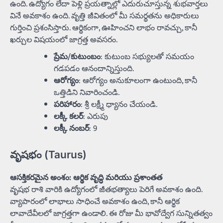
ఉంది. ఉద్యోగం లేదా పెళ్లి ప్రయత్నాల్లో ఎదురుచూస్తున్న శుభవార్తలు
వినే అవకాశం ఉంది. వృత్తి జీవితంలో మీ సమర్థతను అధికారులు
గుర్తించి ప్రశంసిస్తారు. ఆర్థికంగా, ఊహించని లాభం రావచ్చు, కానీ
ఖర్చుల విషయంలో జాగ్రత్త అవసరం.
ప్రేమ/కుటుంబం
: కుటుంబ సభ్యులతో సమయం
గడపడం ఆనందాన్నిస్తుంది.
ఆరోగ్యం
: ఆరోగ్యం అనుకూలంగా ఉంటుంది, కానీ
ఒత్తిడిని నివారించండి.
పరిహారం
: శ్రీ లక్ష్మీ ధ్యానం చేయండి.
లక్కీ కలర్
: ఎరుపు
లక్కీ నంబర్
: 9
వృషభం (Taurus)
ఆసక్తికరమైన అంశం: ఆర్థిక వృద్ధి మరియు ప్రశాంతత
వృషభ రాశి వారికి ఉద్యోగంలో జీతభత్యాలు పెరిగే అవకాశం ఉంది.
వ్యాపారంలో లాభాలు సాధించే అవకాశం ఉంది, కానీ ఆర్థిక
లావాదేవీలలో జాగ్రత్తగా ఉండాలి. ఈ రోజు మీ భావోద్వేగ సున్నితత్వం