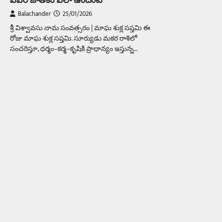
Balachander
25/01/2026
శ్రీ విశ్వావసు నామ సంవత్సరం | మాఘ శుక్ల సప్తమి ఈ
రోజు మాఘ శుక్ల సప్తమి. సూర్యుడు మకర రాశిలో
సంచరిస్తూ, ధర్మం–కర్మ–కృషికి ప్రాధాన్యం ఇస్తున్న…