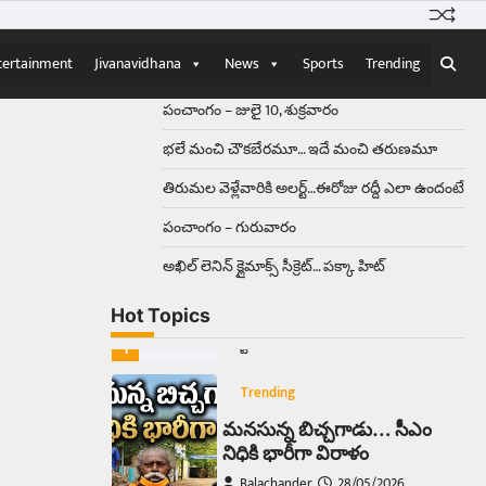
Balachander
15/04/2026
ఉత్తర ప్రదేశ్‌లోని ఝాన్సీ జిల్లాలో ఒక
వింతైన రోడ్డు ప్రమాదం చోటుచేసుకుంది.
tertainment
Jivanavidhana
News
Sports
Trending
ఝాన్సీ–కాన్పూర్ జాతీయ రహదారిపై
వేల సంఖ్యలో బీరు…
5
పంచాంగం – జులై 10, శుక్రవారం
భలే మంచి చౌకబేరమూ… ఇదే మంచి తరుణమూ
Trending
తిరుమల వెళ్లేవారికి అలర్ట్‌…ఈరోజు రద్దీ ఎలా ఉందంటే
అక్కడ ఆదివారం బట్టలు
ఉతికితే…జైలుకే
పంచాంగం – గురువారం
Balachander
13/06/2026
అఖిల్‌ లెనిన్ క్లైమాక్స్‌ సీక్రెట్‌… పక్కా హిట్‌
ఆదివారం వచ్చిందంటే చాలు
సామాన్యుడి నుండి సాఫ్ట్‌వేర్ ఉద్యోగి
Hot Topics
వరకు అందరికీ గుర్తొచ్చే మొదటి పని
‘బట్టలు ఉతకడం’. వారం…
1
Trending
మనసున్న బిచ్చగాడు… సీఎం
నిధికి భారీగా విరాళం
Balachander
28/05/2026