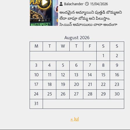
Balachander
15/04/2026
అందమైన అమ్మాయిని పుత్తడి బొమ్మఅని
లేదా బాపూ బోమ్మ అని పిలుస్తాం.
స్పెయిన్‌ అమ్మాయిలు చాలా అందంగా
ఉంటారనే నానుడి…
4
August 2026
Trending
M
T
W
T
F
S
S
రోడ్డుపై ఏరులై పారిన బీర్లు…
1
2
ఘాటుతో మండుతున్న నోర్లు
3
4
5
6
7
8
9
Balachander
15/04/2026
10
11
12
13
14
15
16
ఉత్తర ప్రదేశ్‌లోని ఝాన్సీ జిల్లాలో ఒక
వింతైన రోడ్డు ప్రమాదం చోటుచేసుకుంది.
17
18
19
20
21
22
23
ఝాన్సీ–కాన్పూర్ జాతీయ రహదారిపై
24
25
26
27
28
29
30
వేల సంఖ్యలో బీరు…
5
31
Trending
అక్కడ ఆదివారం బట్టలు
« Jul
ఉతికితే…జైలుకే