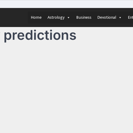
Home
Astrology
Business
Devotional
En
y predictions