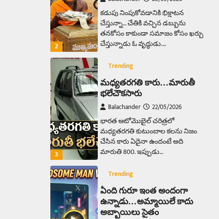
కడుపు నింపుకోవడానికి భిక్షాటన
చేస్తున్నా… చేతికి వచ్చిన డబ్బును
తనకోసం కాకుండా సమాజం కోసం ఖర్చు
చేస్తున్నాడు ఓ వృద్ధుడు.…
2
Trending
మధ్యతరగతి కారు…మారుతీ
భలేచౌకసారు
Balachander
22/05/2026
భారత ఆటోమొబైల్ చరిత్రలో
మధ్యతరగతి కుటుంబాల కలను నిజం
చేసిన కారు ఏదైనా ఉందంటే అది
మారుతి 800. ఇప్పుడు…
3
Trending
ఏంది గురూ ఇంత అందంగా
ఉన్నాడు…అమ్మాయిలే కాదు
అబ్బాయిలు సైతం