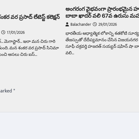
అంగరంగ వైభవంగా ప్రారంభమైన 
బాబా ఖాదర్ వలి 67వ ఉరుసు మహ
కర వర ప్రసాద్ లేటెస్ట్ కలెక్షన్
Balachander
29/01/2026
17/01/2026
భారతీయ ఆధ్యాత్మిక లోకాన్ని శతకోటి సూర్
తేజస్సుతో దేదీప్యమానం చేసిన విజయనగర ఆ
ార్… మెగాస్టార్… ఇలా మన చిరు గారి
సూఫీ చక్రవర్తి హజరత్ సయ్యద్ షహిన్ షా బ
ంది. మన శంకర వర ప్రసాద్ సినిమా
వలి…
నుంచి అసలు చిరు ఐస్…
marked
*