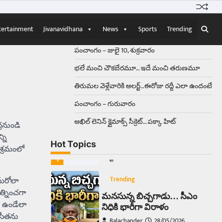
Balachander
15/04/2026
ఉత్తర ప్రదేశ్‌లోని ఝాన్సీ జిల్లాలో ఒక
వింతైన రోడ్డు ప్రమాదం చోటుచేసుకుంది.
tertainment
Jivanavidhana
News
Sports
Trending
ఝాన్సీ–కాన్పూర్ జాతీయ రహదారిపై
వేల సంఖ్యలో బీరు…
5
పంచాంగం – జులై 10, శుక్రవారం
భలే మంచి చౌకబేరమూ… ఇదే మంచి తరుణమూ
Trending
తిరుమల వెళ్లేవారికి అలర్ట్‌…ఈరోజు రద్దీ ఎలా ఉందంటే
అక్కడ ఆదివారం బట్టలు
ఉతికితే…జైలుకే
పంచాంగం – గురువారం
Balachander
13/06/2026
అఖిల్‌ లెనిన్ క్లైమాక్స్‌ సీక్రెట్‌… పక్కా హిట్‌
రనుండి
ఆదివారం వచ్చిందంటే చాలు
సామాన్యుడి నుండి సాఫ్ట్‌వేర్ ఉద్యోగి
్ని
Hot Topics
వరకు అందరికీ గుర్తొచ్చే మొదటి పని
శ్రమంలో
‘బట్టలు ఉతకడం’. వారం…
1
 మరోలా
Trending
త్నించగా
మనసున్న బిచ్చగాడు… సీఎం
ి ఉండేలా
నిధికి భారీగా విరాళం
 సీతను
Balachander
28/05/2026