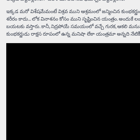
ఇక్కడ మరో విశేషమేమంటే విశ్రవ ముని ఆశ్రమంలో జన్మించిన కుంభకర్
శరీరం కాదు… లోక వినాశనం కోసం ముని సృష్టించిన యంత్రం. అందుకే లంక
బయటకు వస్తారు. కానీ, నిద్రపోయే సమయంలో వచ్చే గురక, ఆకలి మ
కుంభకర్ణుడు రాక్షస రూపంలో ఉన్న మనిషా లేకా యంత్రమా అన్నది నేటికీ 