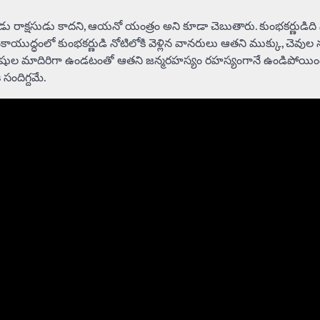
ణుడు రాక్షసుడు కాదని, ఆయనో యంత్రం అని కూడా చెబుతారు. కుంభకర్ణుడి
ాయుద్ధంలో కుంభకర్ణుడి నోటిలోకి వెళ్లిన వానరులు ఆతని ముక్కు, చెవుల 
నుషుల మాదిరిగా ఉండటంతో ఆతని జన్మరహస్యం రహస్యంగానే ఉండిపోయింద
సందిగ్దమే.