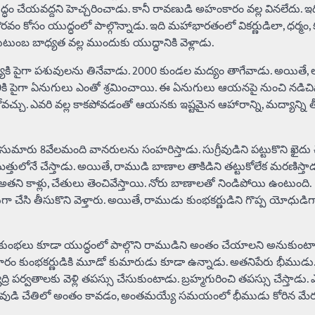
ం చేయవద్దని హెచ్చరించాడు. కానీ రావణుడి అహంకారం వల్ల వినలేదు. ఇ
గౌరవం కోసం యుద్ధంలో పాల్గొన్నాడు. ఇది మహాభారతంలో వికర్ణుడిలా, ధర్మం, 
కుటుంబ బాధ్యత వల్ల ముందుకు యుద్ధానికి వెళ్లాడు.
యికి పైగా పశువులను తినేవాడు. 2000 కుండల మద్యం తాగేవాడు. అయితే, 
 100కి పైగా ఏనుగులు ఎంతో శ్రమించాయి. ఈ ఏనుగులు ఆయనపై నుంచి నడి
ుకోవచ్చు. ఎవరి వల్ల కాకపోవడంతో ఆయనకు ఇష్టమైన ఆహారాన్ని, మద్యాన్ని 
ుమారు 8వేలమంది వానరులను సంహరిస్తాడు. సుగ్రీవుడిని పట్టుకొని ఖైదు చే
లోనే చేస్తాడు. అయితే, రాముడి బాణాల తాకిడిని తట్టుకోలేక మరణిస్తాడ
 కాళ్లు, చేతులు తెంచివేస్తాయి. నోరు బాణాలతో నిండిపోయి ఉంటుంది.
 చేసి తీసుకొని వెళ్తారు. అయితే, రాముడు కుంభకర్ణుడిని గొప్ప యోధుడిగ
 నికుంభలు కూడా యుద్ధంలో పాల్గొని రాముడిని అంతం చేయాలని అనుకుంటారు
రకారం కుంభకర్ణుడికి మూడో కుమారుడు కూడా ఉన్నాడు. అతనిపేరు భీముడు
రి పర్వతాలకు వెళ్లి తపస్సు చేసుకుంటాడు. బ్రహ్మగురించి తపస్సు చేస్తాడు.
ు శివుడి చేతిలో అంతం కావడం, అంతమయ్యే సమయంలో భీముడు కోరిన మేర