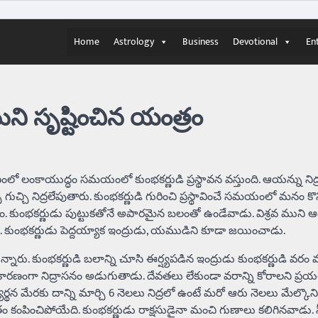
Home
Astrology
Business
Devotional
En
ుని సృష్టించిన యంత్రం
లో లంకాయుద్ధం సమయంలో కుంభకర్ణుడి ప్రస్థావన వస్తుంది. ఆయన్ను నిద్
చ్చి నిద్రలేపుతారు. కుంభకర్ణుడి గురించి ప్రస్థావించే సమయంలో మనం కొన
 కుంభకర్ణుడు పుట్టుకతోనే అపారమైన బలంతో ఉండేవాడు. విశ్రవ ముని ఆ
డు. కుంభకర్ణుడు పెద్దయ్యాక ఇంద్రుడు, యముడిని కూడా జయించాడు.
ున్నారు. కుంభకర్ణుడి బలాన్ని చూసి ఈర్ష్యపడిన ఇంద్రుడు కుంభకర్ణుడి వరం
ం కారణంగా నిద్రాసనం అడుగుతాడు. దేవతలు లేకుండా వరాన్ని కోరాలని ప్రయ
్థన మేరకు దాన్ని మార్చి 6 నెలలు నిద్రలో ఉంటే మరో ఆరు నెలలు మేల్కొన
ం కంపించిపోయేది. కుంభకర్ణుడు రాక్షసుడైనా మంచి గుణాలు కలిగినవాడు.