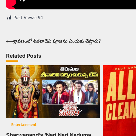
Post Views:
94
⟵
శ్రావణంలో శీతలాదేవి పూజను ఎందుకు చేస్తారు?
Post
navigation
Related Posts
Entertainment
Sharwanand’s ‘Nari Nari Naduma