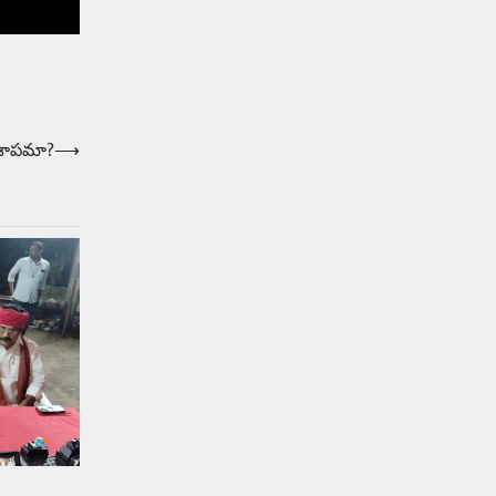
 శాపమా?
⟶