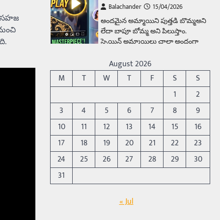
Balachander
15/04/2026
ది సహజ
అందమైన అమ్మాయిని పుత్తడి బొమ్మఅని
నుంచి
లేదా బాపూ బోమ్మ అని పిలుస్తాం.
ి.
స్పెయిన్‌ అమ్మాయిలు చాలా అందంగా
ఉంటారనే నానుడి…
4
August 2026
Trending
M
T
W
T
F
S
S
రోడ్డుపై ఏరులై పారిన బీర్లు…
1
2
ఘాటుతో మండుతున్న నోర్లు
3
4
5
6
7
8
9
Balachander
15/04/2026
10
11
12
13
14
15
16
ఉత్తర ప్రదేశ్‌లోని ఝాన్సీ జిల్లాలో ఒక
వింతైన రోడ్డు ప్రమాదం చోటుచేసుకుంది.
17
18
19
20
21
22
23
ఝాన్సీ–కాన్పూర్ జాతీయ రహదారిపై
24
25
26
27
28
29
30
వేల సంఖ్యలో బీరు…
5
31
Trending
అక్కడ ఆదివారం బట్టలు
« Jul
ఉతికితే…జైలుకే