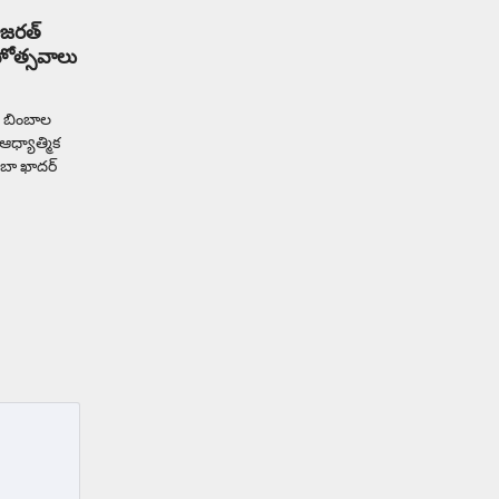
హజరత్
ోత్సవాలు
య బింబాల
ధ్యాత్మిక
ాబా ఖాదర్