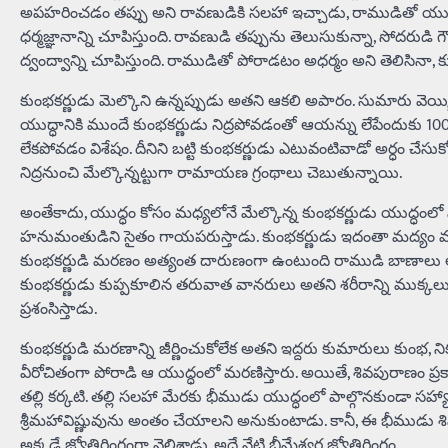
అపహరించడం తప్పు అని రావణుడికి సలహా ఇచ్చాడు, రాముడితో యుద్ధ
ధర్మజ్ఞానాన్ని చూపిస్తుంది. రావణుడి తప్పును తెలుసుకున్నా, సోదరుడి 
ద్వంద్వాన్ని చూపిస్తుంది. రాముడితో పోరాడటం అధర్మం అని తెలిసినా, 
కుంభకర్ణుడు మెల్కొని ఉన్నప్పుడు అతని ఆకలి అపారం. సుమారు వెయ్
యుద్ధానికి ముందే కుంభకర్ణుడు నిద్రపోవడంతో ఆయన్ను లేపేందుకు
లేకపోవడం విశేషం. దీనిని బట్టి కుంభకర్ణుడు ఎటువంటివాడో అర్ధం చేస
నిద్రనుంచి మేల్కొన్నట్టుగా రామాయణ గ్రంథాలు చెబుతున్నాయి.
అంతేకాదు, యుద్ధం కోసం మధ్యలోనే మేల్కొన్న కుంభకర్ణుడు యుద్ధంలో స
హనుమంతుడిని సైతం గాయపరుస్తాడు. కుంభకర్ణుడు ఇదంతా మద్యం మత్తు
కుంభకర్ణుడి మరణం అత్యంత దారుణంగా ఉంటుంది రాముడి బాణాలు అతని
కుంభకర్ణుడు కుప్పకూలిన తరువాత వానరులు అతని శరీరాన్ని ముక్కలుగా
ప్రశంసిస్తాడు.
కుంభకర్ణుడి మరణాన్ని జీర్ణించుకోలేక అతని ఇద్దరు కుమారులు కుంభ,
వీరోచితంగా పోరాడి ఆ యుద్ధంలో మరణిస్తారు. అయితే, శివపురాణం ప్
తల్లి కర్కటి. తల్లి సలహా మేరకు భీముడు యుద్ధంలో పాల్గొనకుండా సహ్యాద్
శ్రీమహావిష్ణువును అంతం చేయాలని అనుకుంటాడు. కానీ, ఈ భీముడ
అక్కడే జ్యోతిర్లింగంగా వెలిశాడు. అదే నేటి భీమేశ్వర జ్యోతిర్లింగం.