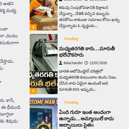
ది అతని
కడుపు నింపుకోవడానికి భిక్షాటన
కర్మ మధ్య
చేస్తున్నా… చేతికి వచ్చిన డబ్బును
తనకోసం కాకుండా సమాజం కోసం ఖర్చు
చేస్తున్నాడు ఓ వృద్ధుడు.…
2
లంకా
చినా చలనం
Trending
తీసుకురాగా
మధ్యతరగతి కారు…మారుతీ
భలేచౌకసారు
స్తాడు.
Balachander
22/05/2026
ు.
భారత ఆటోమొబైల్ చరిత్రలో
మధ్యతరగతి కుటుంబాల కలను నిజం
ా
చేసిన కారు ఏదైనా ఉందంటే అది
మారుతి 800. ఇప్పుడు…
3
. కానీ,
Trending
. ఈ భీముడి
ఏంది గురూ ఇంత అందంగా
 ఎలాగైనా
ఉన్నాడు…అమ్మాయిలే కాదు
కు శివుడు
అబ్బాయిలు సైతం