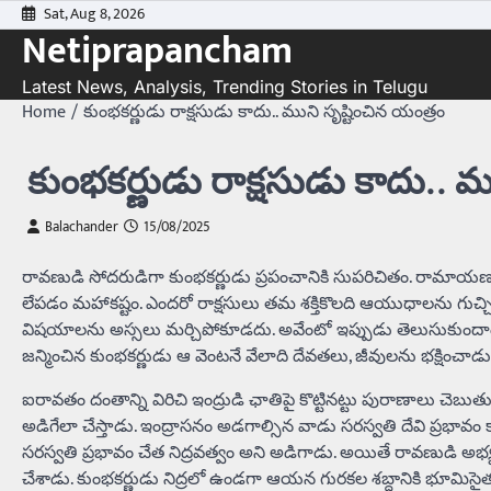
Skip
Sat, Aug 8, 2026
Netiprapancham
to
content
Latest News, Analysis, Trending Stories in Telugu
Home
కుంభకర్ణుడు రాక్షసుడు కాదు.. ముని సృష్టించిన యంత్రం
కుంభకర్ణుడు రాక్షసుడు కాదు.. మ
Balachander
15/08/2025
రావణుడి సోదరుడిగా కుంభకర్ణుడు ప్రపంచానికి సుపరిచితం. రామాయణం
లేపడం మహాకష్టం. ఎందరో రాక్షసులు తమ శక్తికొలది ఆయుధాలను గుచ్చి గు
విషయాలను అస్సలు మర్చిపోకూడదు. అవేంటో ఇప్పుడు తెలుసుకుందాం.
జన్మించిన కుంభకర్ణుడు ఆ వెంటనే వేలాది దేవతలు, జీవులను భక్షించా
ఐరావతం దంతాన్ని విరిచి ఇంద్రుడి ఛాతిపై కొట్టినట్టు పురాణాలు చెబుత
అడిగేలా చేస్తాడు. ఇంద్రాసనం అడగాల్సిన వాడు సరస్వతి దేవి ప్రభావ
సరస్వతి ప్రభావం చేత నిద్రవత్వం అని అడిగాడు. అయితే రావణుడి అభ్యర
చేశాడు. కుంభకర్ణుడు నిద్రలో ఉండగా ఆయన గురకల శబ్దానికి భూమిసైత