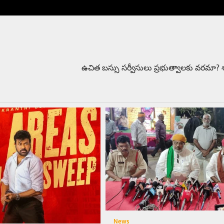
ఉచిత బస్సు సర్వీసులు ప్రభుత్వాలకు వరమా?
News