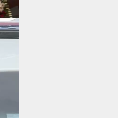
Balachander
28/05/2026
కడుపు నింపుకోవడానికి భిక్షాటన
చేస్తున్నా… చేతికి వచ్చిన డబ్బును
తనకోసం కాకుండా సమాజం కోసం ఖర్చు
చేస్తున్నాడు ఓ వృద్ధుడు.…
2
Trending
మధ్యతరగతి కారు…మారుతీ
భలేచౌకసారు
Balachander
22/05/2026
భారత ఆటోమొబైల్ చరిత్రలో
మధ్యతరగతి కుటుంబాల కలను నిజం
చేసిన కారు ఏదైనా ఉందంటే అది
మారుతి 800. ఇప్పుడు…
3
Trending
ఏంది గురూ ఇంత అందంగా
ఉన్నాడు…అమ్మాయిలే కాదు
అబ్బాయిలు సైతం