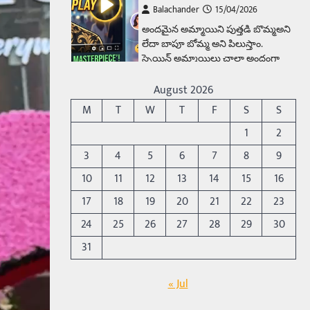
Balachander
15/04/2026
ఉత్తర ప్రదేశ్‌లోని ఝాన్సీ జిల్లాలో ఒక
వింతైన రోడ్డు ప్రమాదం చోటుచేసుకుంది.
ఝాన్సీ–కాన్పూర్ జాతీయ రహదారిపై
వేల సంఖ్యలో బీరు…
5
August 2026
Trending
M
T
W
T
F
S
S
అక్కడ ఆదివారం బట్టలు
1
2
ఉతికితే…జైలుకే
3
4
5
6
7
8
9
Balachander
13/06/2026
10
11
12
13
14
15
16
ఆదివారం వచ్చిందంటే చాలు
సామాన్యుడి నుండి సాఫ్ట్‌వేర్ ఉద్యోగి
17
18
19
20
21
22
23
వరకు అందరికీ గుర్తొచ్చే మొదటి పని
24
25
26
27
28
29
30
‘బట్టలు ఉతకడం’. వారం…
1
31
Trending
మనసున్న బిచ్చగాడు… సీఎం
« Jul
నిధికి భారీగా విరాళం