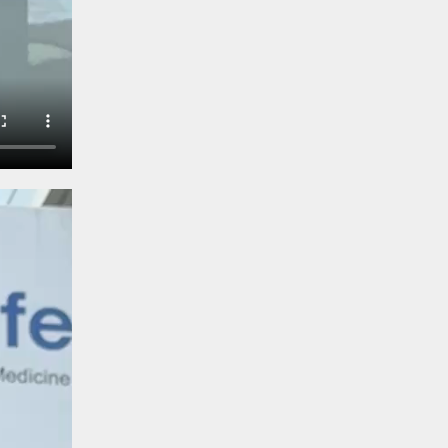
Balachander
15/04/2026
అందమైన అమ్మాయిని పుత్తడి బొమ్మఅని
లేదా బాపూ బోమ్మ అని పిలుస్తాం.
స్పెయిన్‌ అమ్మాయిలు చాలా అందంగా
ఉంటారనే నానుడి…
4
Trending
రోడ్డుపై ఏరులై పారిన బీర్లు…
ఘాటుతో మండుతున్న నోర్లు
Balachander
15/04/2026
ఉత్తర ప్రదేశ్‌లోని ఝాన్సీ జిల్లాలో ఒక
వింతైన రోడ్డు ప్రమాదం చోటుచేసుకుంది.
ఝాన్సీ–కాన్పూర్ జాతీయ రహదారిపై
వేల సంఖ్యలో బీరు…
5