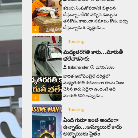
భారత ఆటోమొబైల్ చరిత్రలో
మధ్యతరగతి కుటుంబాల కలను నిజం
చేసిన కారు ఏదైనా ఉందంటే అది
మారుతి 800. ఇప్పుడు…
3
Trending
ఏంది గురూ ఇంత అందంగా
ఉన్నాడు…అమ్మాయిలే కాదు
అబ్బాయిలు సైతం
Balachander
15/04/2026
అందమైన అమ్మాయిని పుత్తడి బొమ్మఅని
లేదా బాపూ బోమ్మ అని పిలుస్తాం.
స్పెయిన్‌ అమ్మాయిలు చాలా అందంగా
ఉంటారనే నానుడి…
4
Trending
రోడ్డుపై ఏరులై పారిన బీర్లు…
ఘాటుతో మండుతున్న నోర్లు