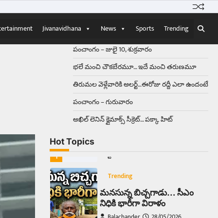
Balachander
13/06/2026
ఆదివారం వచ్చిందంటే చాలు
సామాన్యుడి నుండి సాఫ్ట్‌వేర్ ఉద్యోగి
tertainment
Jivanavidhana
News
Sports
Trending
వరకు అందరికీ గుర్తొచ్చే మొదటి పని
‘బట్టలు ఉతకడం’. వారం…
1
పంచాంగం – జులై 10, శుక్రవారం
భలే మంచి చౌకబేరమూ… ఇదే మంచి తరుణమూ
Trending
తిరుమల వెళ్లేవారికి అలర్ట్‌…ఈరోజు రద్దీ ఎలా ఉందంటే
మనసున్న బిచ్చగాడు… సీఎం
నిధికి భారీగా విరాళం
పంచాంగం – గురువారం
Balachander
28/05/2026
అఖిల్‌ లెనిన్ క్లైమాక్స్‌ సీక్రెట్‌… పక్కా హిట్‌
కడుపు నింపుకోవడానికి భిక్షాటన
చేస్తున్నా… చేతికి వచ్చిన డబ్బును
Hot Topics
తనకోసం కాకుండా సమాజం కోసం ఖర్చు
చేస్తున్నాడు ఓ వృద్ధుడు.…
2
Trending
మధ్యతరగతి కారు…మారుతీ
భలేచౌకసారు
Balachander
22/05/2026