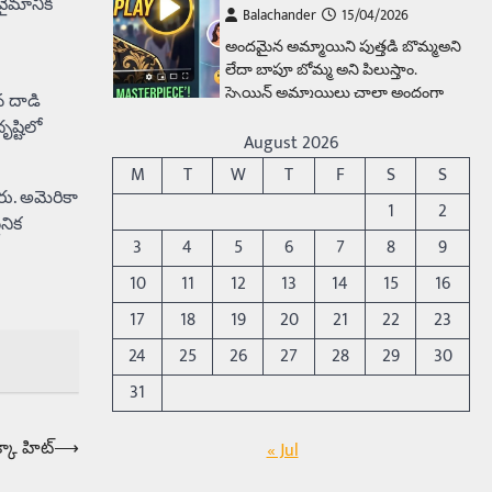
 వైమానిక
అందమైన అమ్మాయిని పుత్తడి బొమ్మఅని
లేదా బాపూ బోమ్మ అని పిలుస్తాం.
స్పెయిన్‌ అమ్మాయిలు చాలా అందంగా
ఉంటారనే నానుడి…
4
న దాడి
ష్టిలో
Trending
August 2026
రోడ్డుపై ఏరులై పారిన బీర్లు…
M
T
W
T
F
S
S
ఘాటుతో మండుతున్న నోర్లు
ారు. అమెరికా
1
2
నిక
Balachander
15/04/2026
3
4
5
6
7
8
9
ఉత్తర ప్రదేశ్‌లోని ఝాన్సీ జిల్లాలో ఒక
వింతైన రోడ్డు ప్రమాదం చోటుచేసుకుంది.
10
11
12
13
14
15
16
ఝాన్సీ–కాన్పూర్ జాతీయ రహదారిపై
17
18
19
20
21
22
23
వేల సంఖ్యలో బీరు…
5
24
25
26
27
28
29
30
Trending
31
అక్కడ ఆదివారం బట్టలు
ఉతికితే…జైలుకే
క్కా హిట్‌
⟶
« Jul
Balachander
13/06/2026