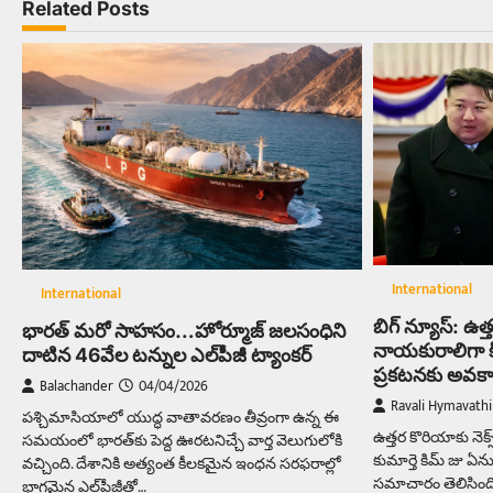
Related Posts
International
International
బిగ్ న్యూస్: ఉత్త
భారత్‌ మరో సాహసం…హోర్మూజ్‌ జలసంధిని
నాయకురాలిగా క
దాటిన 46వేల టన్నుల ఎల్‌పీజీ ట్యాంకర్‌
ప్రకటనకు అవ
Balachander
04/04/2026
Ravali Hymavathi
పశ్చిమాసియాలో యుద్ధ వాతావరణం తీవ్రంగా ఉన్న ఈ
ఉత్తర కొరియాకు నెక
సమయంలో భారత్‌కు పెద్ద ఊరటనిచ్చే వార్త వెలుగులోకి
కుమార్తె కిమ్ జు ఏన
వచ్చింది. దేశానికి అత్యంత కీలకమైన ఇంధన సరఫరాల్లో
సమాచారం తెలిసింది
భాగమైన ఎల్‌పీజీతో…