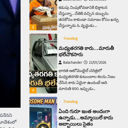
చేస్తున్నా… చేతికి వచ్చిన డబ్బును
తనకోసం కాకుండా సమాజం కోసం ఖర్చు
చేస్తున్నాడు ఓ వృద్ధుడు.…
2
Trending
మధ్యతరగతి కారు…మారుతీ
భలేచౌకసారు
Balachander
22/05/2026
భారత ఆటోమొబైల్ చరిత్రలో
మధ్యతరగతి కుటుంబాల కలను నిజం
చేసిన కారు ఏదైనా ఉందంటే అది
మారుతి 800. ఇప్పుడు…
3
Trending
ఏంది గురూ ఇంత అందంగా
ఉన్నాడు…అమ్మాయిలే కాదు
అబ్బాయిలు సైతం
పనేనని
సమావేశంలో
Balachander
15/04/2026