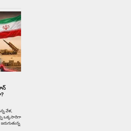
ఆదివారం వచ్చిందంటే చాలు
సామాన్యుడి నుండి సాఫ్ట్‌వేర్ ఉద్యోగి
వరకు అందరికీ గుర్తొచ్చే మొదటి పని
‘బట్టలు ఉతకడం’. వారం…
1
Trending
మనసున్న బిచ్చగాడు… సీఎం
నిధికి భారీగా విరాళం
Balachander
28/05/2026
కడుపు నింపుకోవడానికి భిక్షాటన
చేస్తున్నా… చేతికి వచ్చిన డబ్బును
తనకోసం కాకుండా సమాజం కోసం ఖర్చు
చేస్తున్నాడు ఓ వృద్ధుడు.…
2
న్‌
ా?
Trending
మధ్యతరగతి కారు…మారుతీ
న్న వేళ,
భలేచౌకసారు
ని ఒక్కసారిగా
Balachander
22/05/2026
 జరుగుతున్న
భారత ఆటోమొబైల్ చరిత్రలో