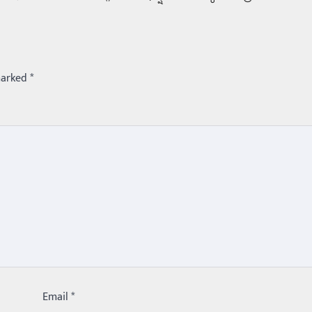
marked
*
Email
*