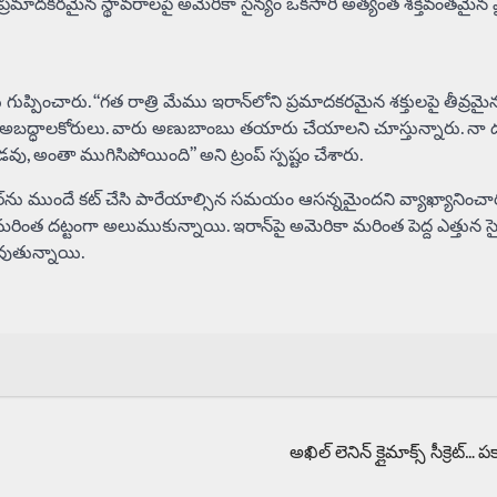
్యంత ప్రమాదకరమైన స్థావరాలపై అమెరికా సైన్యం ఒకసారి అత్యంత శక్తివంతమైన
ుప్పించారు. “గత రాత్రి మేము ఇరాన్‌లోని ప్రమాదకరమైన శక్తులపై తీవ్రమై
ు, అబద్ధాలకోరులు. వారు అణుబాంబు తయారు చేయాలని చూస్తున్నారు. నా దృ
 అంతా ముగిసిపోయింది” అని ట్రంప్ స్పష్టం చేశారు.
క్యాన్సర్‌ను ముందే కట్ చేసి పారేయాల్సిన సమయం ఆసన్నమైందని వ్యాఖ్యానించ
ంత దట్టంగా అలుముకున్నాయి. ఇరాన్‌పై అమెరికా మరింత పెద్ద ఎత్తున సై
వుతున్నాయి.
అఖిల్‌ లెనిన్ క్లైమాక్స్‌ సీక్రెట్‌… ప