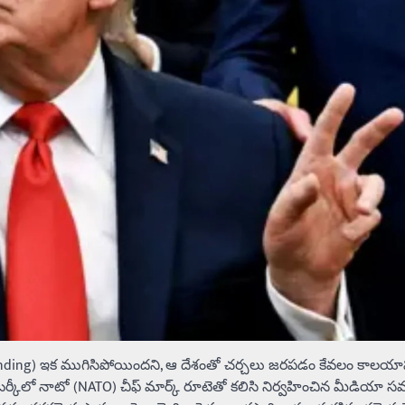
nding) ఇక ముగిసిపోయిందని, ఆ దేశంతో చర్చలు జరపడం కేవలం కాలయా
ం టర్కీలో నాటో (NATO) చీఫ్ మార్క్ రూటెతో కలిసి నిర్వహించిన మీడియా 