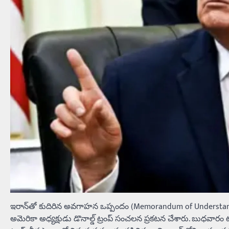
ఇరాన్‌తో కుదిరిన అవగాహన ఒప్పందం (Memorandum of Understa
అమెరికా అధ్యక్షుడు డొనాల్డ్ ట్రంప్ సంచలన ప్రకటన చేశారు. బుధవార