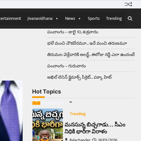
వింతైన రోడ్డు ప్రమాదం చోటుచేసుకుంది.
ఝాన్సీ–కాన్పూర్ జాతీయ రహదారిపై
tertainment
Jivanavidhana
News
Sports
Trending
వేల సంఖ్యలో బీరు…
5
పంచాంగం – జులై 10, శుక్రవారం
Trending
భలే మంచి చౌకబేరమూ… ఇదే మంచి తరుణమూ
అక్కడ ఆదివారం బట్టలు
ఉతికితే…జైలుకే
తిరుమల వెళ్లేవారికి అలర్ట్‌…ఈరోజు రద్దీ ఎలా ఉందంటే
Balachander
13/06/2026
పంచాంగం – గురువారం
ఆదివారం వచ్చిందంటే చాలు
సామాన్యుడి నుండి సాఫ్ట్‌వేర్ ఉద్యోగి
అఖిల్‌ లెనిన్ క్లైమాక్స్‌ సీక్రెట్‌… పక్కా హిట్‌
వరకు అందరికీ గుర్తొచ్చే మొదటి పని
‘బట్టలు ఉతకడం’. వారం…
1
Hot Topics
Trending
మనసున్న బిచ్చగాడు… సీఎం
నిధికి భారీగా విరాళం
Balachander
28/05/2026
కడుపు నింపుకోవడానికి భిక్షాటన