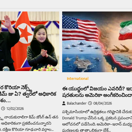
International
ర కొరియా నెక్స్ట్
ఈ యుద్ధంలో విజయం ఎవరిదీ? ఇరా
ిమ్ జు ఏ? త్వరలో అధికారిక
షరతులను అమెరికా అంగీకరించింద
కాశం…
Balachander
08/04/2026
12/02/2026
పశ్చిమాసియాలో ఉద్రిక్తతలు గరిష్టానికి చేరుకు
్స్ట్ నాయకురాలిగా కిమ్ జోంగ్ ఉన్ తన
Donald Trump చేసిన ఒక్క ప్రకటన ప్రపంచాన్
ు అధికారికంగా ప్రకటించనున్నారని
ఆలోచనలో పడేసింది. అమెరికా–ఇరాన్ మధ్య
. దక్షిణ కొరియా గూఢచారి వర్గాల…
ఘర్షణలకు తాత్కాలికంగా బ్రేక్…