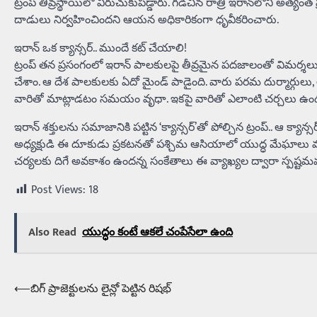
ట్రంప్ తీవ్రస్థాయిలో విరుచుకుపడ్డారు. గడిచిన రాత్రి ఇరాన్‌లోని అత
దాడులు నిర్వహించిందని ఆయన అధికారికంగా ధృవీకరించారు.
ఇరాన్ ఒక క్యాన్సర్.. ముందే కట్ చేయాలి!
ట్రంప్ తన ప్రసంగంలో ఇరాన్ పాలకులపై తీవ్రమైన పదజాలంతో విమర్శలు గ
చేశాం. ఆ దేశ పాలకులకు ఏదో మైండ్ పాడైంది. వారు పరమ దుర్మార్గుల
వారితో మాట్లాడటం సమయం వృధా. ఇకపై వారితో ఎలాంటి చర్చలు ఉండవు,
ఇరాన్ శక్తులను సమాజానికి పట్టిన ‘క్యాన్సర్’‌తో పోల్చిన ట్రంప్.. ఆ 
అధ్యక్షుడి ఈ దూకుడు ప్రకటనతో పశ్చిమ ఆసియాలో యుద్ధ మేఘాలు మరి
చర్యలకు దిగే అవకాశం ఉందన్న సంకేతాలు ఈ వ్యాఖ్యల ద్వారా స్పష్టమ
Post Views:
18
Also Read
యుద్ధం కంటే ఆకలే చంపేసేలా ఉంది
⟵
బిగ్‌ ప్రాజెక్టులను లైన్లో పెట్టిన రిషభ్‌
Post
navigation