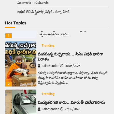
పంచాంగం – గురువారం
Trending
అక్కడ ఆదివారం బట్టలు ఉతికితే…జైలుకే
అఖిల్‌ లెనిన్ క్లైమాక్స్‌ సీక్రెట్‌… పక్కా హిట్‌
Balachander
13/06/2026
Hot Topics
ఆదివారం వచ్చిందంటే చాలు సామాన్యుడి నుండి
సాఫ్ట్‌వేర్ ఉద్యోగి వరకు అందరికీ గుర్తొచ్చే మొదటి పని
‘బట్టలు ఉతకడం’. వారం…
1
Trending
మనసున్న బిచ్చగాడు… సీఎం నిధికి భారీగా
విరాళం
Balachander
28/05/2026
కడుపు నింపుకోవడానికి భిక్షాటన చేస్తున్నా… చేతికి వచ్చిన
డబ్బును తనకోసం కాకుండా సమాజం కోసం ఖర్చు
చేస్తున్నాడు ఓ వృద్ధుడు.…
2
Trending
మధ్యతరగతి కారు…మారుతీ భలేచౌకసారు
Balachander
22/05/2026