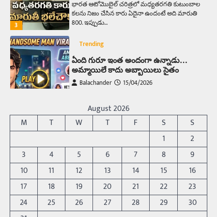
భారత ఆటోమొబైల్ చరిత్రలో మధ్యతరగతి కుటుంబాల
కలను నిజం చేసిన కారు ఏదైనా ఉందంటే అది మారుతి
800. ఇప్పుడు…
3
Trending
ఏంది గురూ ఇంత అందంగా ఉన్నాడు…
అమ్మాయిలే కాదు అబ్బాయిలు సైతం
Balachander
15/04/2026
అందమైన అమ్మాయిని పుత్తడి బొమ్మఅని లేదా బాపూ
బోమ్మ అని పిలుస్తాం. స్పెయిన్‌ అమ్మాయిలు చాలా
August 2026
అందంగా ఉంటారనే నానుడి…
4
M
T
W
T
F
S
S
Trending
1
2
రోడ్డుపై ఏరులై పారిన బీర్లు… ఘాటుతో
3
4
5
6
7
8
9
మండుతున్న నోర్లు
10
11
12
13
14
15
16
Balachander
15/04/2026
17
18
19
20
21
22
23
ఉత్తర ప్రదేశ్‌లోని ఝాన్సీ జిల్లాలో ఒక వింతైన రోడ్డు
ప్రమాదం చోటుచేసుకుంది. ఝాన్సీ–కాన్పూర్ జాతీయ
24
25
26
27
28
29
30
రహదారిపై వేల సంఖ్యలో బీరు…
5