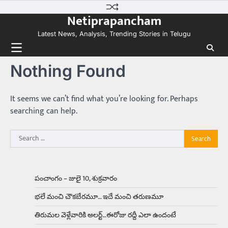
Skip
కలను నిజం చేసిన కారు ఏదైనా ఉందంటే అది మారుతి
Netiprapancham
to
800. ఇప్పుడు…
3
content
Latest News, Analysis, Trending Stories in Telugu
Trending
ఏంది గురూ ఇంత అందంగా ఉన్నాడు…
Nothing Found
అమ్మాయిలే కాదు అబ్బాయిలు సైతం
Balachander
15/04/2026
అందమైన అమ్మాయిని పుత్తడి బొమ్మఅని లేదా బాపూ
It seems we can’t find what you’re looking for. Perhaps
బోమ్మ అని పిలుస్తాం. స్పెయిన్‌ అమ్మాయిలు చాలా
searching can help.
అందంగా ఉంటారనే నానుడి…
4
Search
Trending
for:
రోడ్డుపై ఏరులై పారిన బీర్లు… ఘాటుతో
మండుతున్న నోర్లు
Balachander
15/04/2026
పంచాంగం – జులై 10, శుక్రవారం
ఉత్తర ప్రదేశ్‌లోని ఝాన్సీ జిల్లాలో ఒక వింతైన రోడ్డు
భలే మంచి చౌకబేరమూ… ఇదే మంచి తరుణమూ
ప్రమాదం చోటుచేసుకుంది. ఝాన్సీ–కాన్పూర్ జాతీయ
రహదారిపై వేల సంఖ్యలో బీరు…
5
తిరుమల వెళ్లేవారికి అలర్ట్‌…ఈరోజు రద్దీ ఎలా ఉందంటే