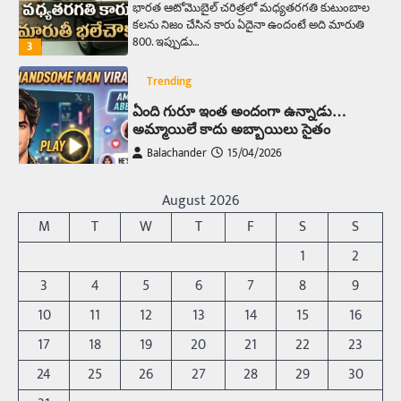
భారత ఆటోమొబైల్ చరిత్రలో మధ్యతరగతి కుటుంబాల
కలను నిజం చేసిన కారు ఏదైనా ఉందంటే అది మారుతి
800. ఇప్పుడు…
3
Trending
ఏంది గురూ ఇంత అందంగా ఉన్నాడు…
అమ్మాయిలే కాదు అబ్బాయిలు సైతం
Balachander
15/04/2026
అందమైన అమ్మాయిని పుత్తడి బొమ్మఅని లేదా బాపూ
బోమ్మ అని పిలుస్తాం. స్పెయిన్‌ అమ్మాయిలు చాలా
August 2026
అందంగా ఉంటారనే నానుడి…
4
M
T
W
T
F
S
S
Trending
1
2
రోడ్డుపై ఏరులై పారిన బీర్లు… ఘాటుతో
3
4
5
6
7
8
9
మండుతున్న నోర్లు
10
11
12
13
14
15
16
Balachander
15/04/2026
17
18
19
20
21
22
23
ఉత్తర ప్రదేశ్‌లోని ఝాన్సీ జిల్లాలో ఒక వింతైన రోడ్డు
ప్రమాదం చోటుచేసుకుంది. ఝాన్సీ–కాన్పూర్ జాతీయ
24
25
26
27
28
29
30
రహదారిపై వేల సంఖ్యలో బీరు…
5