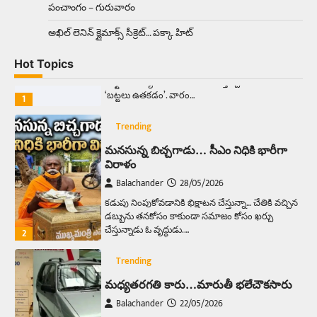
పంచాంగం – గురువారం
Trending
అక్కడ ఆదివారం బట్టలు ఉతికితే…జైలుకే
అఖిల్‌ లెనిన్ క్లైమాక్స్‌ సీక్రెట్‌… పక్కా హిట్‌
Balachander
13/06/2026
Hot Topics
ఆదివారం వచ్చిందంటే చాలు సామాన్యుడి నుండి
సాఫ్ట్‌వేర్ ఉద్యోగి వరకు అందరికీ గుర్తొచ్చే మొదటి పని
‘బట్టలు ఉతకడం’. వారం…
1
Trending
మనసున్న బిచ్చగాడు… సీఎం నిధికి భారీగా
విరాళం
Balachander
28/05/2026
కడుపు నింపుకోవడానికి భిక్షాటన చేస్తున్నా… చేతికి వచ్చిన
డబ్బును తనకోసం కాకుండా సమాజం కోసం ఖర్చు
చేస్తున్నాడు ఓ వృద్ధుడు.…
2
Trending
మధ్యతరగతి కారు…మారుతీ భలేచౌకసారు
Balachander
22/05/2026