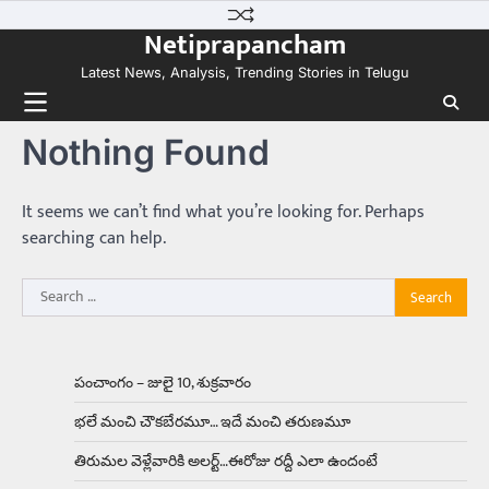
Skip
కలను నిజం చేసిన కారు ఏదైనా ఉందంటే అది మారుతి
Netiprapancham
to
800. ఇప్పుడు…
3
content
Latest News, Analysis, Trending Stories in Telugu
Trending
ఏంది గురూ ఇంత అందంగా ఉన్నాడు…
Nothing Found
అమ్మాయిలే కాదు అబ్బాయిలు సైతం
Balachander
15/04/2026
అందమైన అమ్మాయిని పుత్తడి బొమ్మఅని లేదా బాపూ
It seems we can’t find what you’re looking for. Perhaps
బోమ్మ అని పిలుస్తాం. స్పెయిన్‌ అమ్మాయిలు చాలా
searching can help.
అందంగా ఉంటారనే నానుడి…
4
Search
Trending
for:
రోడ్డుపై ఏరులై పారిన బీర్లు… ఘాటుతో
మండుతున్న నోర్లు
Balachander
15/04/2026
పంచాంగం – జులై 10, శుక్రవారం
ఉత్తర ప్రదేశ్‌లోని ఝాన్సీ జిల్లాలో ఒక వింతైన రోడ్డు
భలే మంచి చౌకబేరమూ… ఇదే మంచి తరుణమూ
ప్రమాదం చోటుచేసుకుంది. ఝాన్సీ–కాన్పూర్ జాతీయ
రహదారిపై వేల సంఖ్యలో బీరు…
5
తిరుమల వెళ్లేవారికి అలర్ట్‌…ఈరోజు రద్దీ ఎలా ఉందంటే