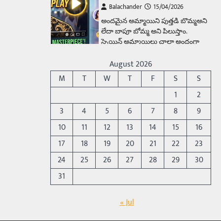
Balachander
15/04/2026
అందమైన అమ్మాయిని పుత్తడి బొమ్మఅని
లేదా బాపూ బోమ్మ అని పిలుస్తాం.
స్పెయిన్‌ అమ్మాయిలు చాలా అందంగా
ఉంటారనే నానుడి…
4
August 2026
Trending
M
T
W
T
F
S
S
రోడ్డుపై ఏరులై పారిన బీర్లు…
1
2
ఘాటుతో మండుతున్న నోర్లు
3
4
5
6
7
8
9
Balachander
15/04/2026
10
11
12
13
14
15
16
ఉత్తర ప్రదేశ్‌లోని ఝాన్సీ జిల్లాలో ఒక
వింతైన రోడ్డు ప్రమాదం చోటుచేసుకుంది.
17
18
19
20
21
22
23
ఝాన్సీ–కాన్పూర్ జాతీయ రహదారిపై
24
25
26
27
28
29
30
వేల సంఖ్యలో బీరు…
5
31
Trending
అక్కడ ఆదివారం బట్టలు
« Jul
ఉతికితే…జైలుకే