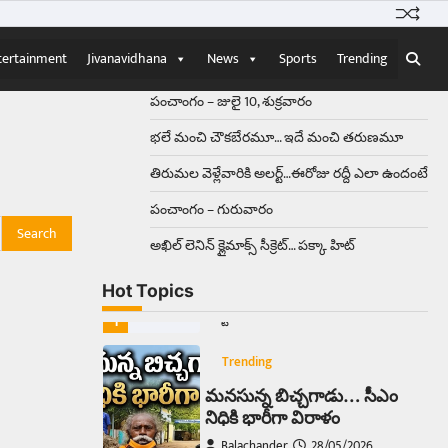
Balachander
15/04/2026
ఉత్తర ప్రదేశ్‌లోని ఝాన్సీ జిల్లాలో ఒక
వింతైన రోడ్డు ప్రమాదం చోటుచేసుకుంది.
tertainment
Jivanavidhana
News
Sports
Trending
ఝాన్సీ–కాన్పూర్ జాతీయ రహదారిపై
వేల సంఖ్యలో బీరు…
5
పంచాంగం – జులై 10, శుక్రవారం
భలే మంచి చౌకబేరమూ… ఇదే మంచి తరుణమూ
Trending
తిరుమల వెళ్లేవారికి అలర్ట్‌…ఈరోజు రద్దీ ఎలా ఉందంటే
అక్కడ ఆదివారం బట్టలు
ఉతికితే…జైలుకే
పంచాంగం – గురువారం
Balachander
13/06/2026
అఖిల్‌ లెనిన్ క్లైమాక్స్‌ సీక్రెట్‌… పక్కా హిట్‌
ఆదివారం వచ్చిందంటే చాలు
సామాన్యుడి నుండి సాఫ్ట్‌వేర్ ఉద్యోగి
Hot Topics
వరకు అందరికీ గుర్తొచ్చే మొదటి పని
‘బట్టలు ఉతకడం’. వారం…
1
Trending
మనసున్న బిచ్చగాడు… సీఎం
నిధికి భారీగా విరాళం
Balachander
28/05/2026