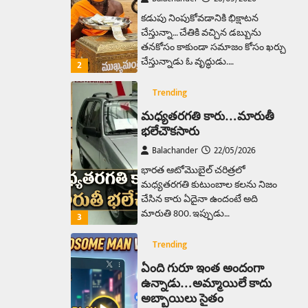
కడుపు నింపుకోవడానికి భిక్షాటన
చేస్తున్నా… చేతికి వచ్చిన డబ్బును
తనకోసం కాకుండా సమాజం కోసం ఖర్చు
చేస్తున్నాడు ఓ వృద్ధుడు.…
2
Trending
మధ్యతరగతి కారు…మారుతీ
భలేచౌకసారు
Balachander
22/05/2026
భారత ఆటోమొబైల్ చరిత్రలో
మధ్యతరగతి కుటుంబాల కలను నిజం
చేసిన కారు ఏదైనా ఉందంటే అది
మారుతి 800. ఇప్పుడు…
3
Trending
ఏంది గురూ ఇంత అందంగా
ఉన్నాడు…అమ్మాయిలే కాదు
అబ్బాయిలు సైతం