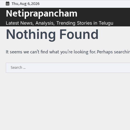
Skip
Thu, Aug 6, 2026
Netiprapancham
to
content
Latest News, Analysis, Trending Stories in Telugu
Nothing Found
It seems we can’t find what you’re looking for. Perhaps searchi
Search
for: