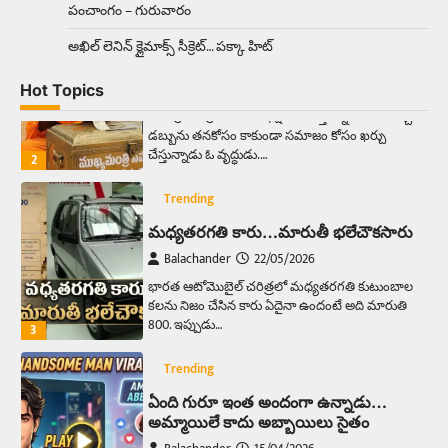
పంచాంగం – గురువారం
Trending
మనసున్న బిచ్చగాడు… సీఎం నిధికి భారీగా
అఖిల్‌ లెనిన్ క్లైమాక్స్‌ సీక్రెట్‌… పక్కా హిట్‌
విరాళం
Balachander
28/05/2026
Hot Topics
కడుపు నింపుకోవడానికి భిక్షాటన చేస్తున్నా… చేతికి వచ్చిన
డబ్బును తనకోసం కాకుండా సమాజం కోసం ఖర్చు
చేస్తున్నాడు ఓ వృద్ధుడు.…
2
Trending
మధ్యతరగతి కారు…మారుతీ భలేచౌకసారు
Balachander
22/05/2026
భారత ఆటోమొబైల్ చరిత్రలో మధ్యతరగతి కుటుంబాల
కలను నిజం చేసిన కారు ఏదైనా ఉందంటే అది మారుతి
800. ఇప్పుడు…
3
Trending
ఏంది గురూ ఇంత అందంగా ఉన్నాడు…
అమ్మాయిలే కాదు అబ్బాయిలు సైతం