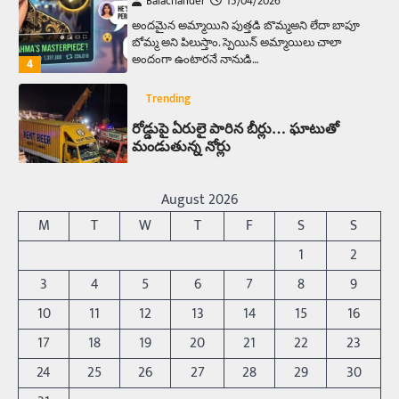
Balachander
15/04/2026
అందమైన అమ్మాయిని పుత్తడి బొమ్మఅని లేదా బాపూ
బోమ్మ అని పిలుస్తాం. స్పెయిన్‌ అమ్మాయిలు చాలా
అందంగా ఉంటారనే నానుడి…
4
Trending
రోడ్డుపై ఏరులై పారిన బీర్లు… ఘాటుతో
మండుతున్న నోర్లు
Balachander
15/04/2026
ఉత్తర ప్రదేశ్‌లోని ఝాన్సీ జిల్లాలో ఒక వింతైన రోడ్డు
August 2026
ప్రమాదం చోటుచేసుకుంది. ఝాన్సీ–కాన్పూర్ జాతీయ
M
T
W
T
F
S
S
రహదారిపై వేల సంఖ్యలో బీరు…
5
1
2
Trending
3
4
5
6
7
8
9
అక్కడ ఆదివారం బట్టలు ఉతికితే…జైలుకే
10
11
12
13
14
15
16
Balachander
13/06/2026
17
18
19
20
21
22
23
ఆదివారం వచ్చిందంటే చాలు సామాన్యుడి నుండి
సాఫ్ట్‌వేర్ ఉద్యోగి వరకు అందరికీ గుర్తొచ్చే మొదటి పని
24
25
26
27
28
29
30
‘బట్టలు ఉతకడం’. వారం…
1