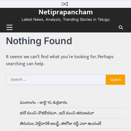
Skip
అందమైన అమ్మాయిని పుత్తడి బొమ్మఅని లేదా బాపూ
Netiprapancham
to
బోమ్మ అని పిలుస్తాం. స్పెయిన్‌ అమ్మాయిలు చాలా
అందంగా ఉంటారనే నానుడి…
content
4
Latest News, Analysis, Trending Stories in Telugu
Trending
Nothing Found
రోడ్డుపై ఏరులై పారిన బీర్లు… ఘాటుతో
మండుతున్న నోర్లు
Balachander
15/04/2026
It seems we can’t find what you’re looking for. Perhaps
ఉత్తర ప్రదేశ్‌లోని ఝాన్సీ జిల్లాలో ఒక వింతైన రోడ్డు
searching can help.
ప్రమాదం చోటుచేసుకుంది. ఝాన్సీ–కాన్పూర్ జాతీయ
రహదారిపై వేల సంఖ్యలో బీరు…
5
Search
for:
Trending
అక్కడ ఆదివారం బట్టలు ఉతికితే…జైలుకే
Balachander
13/06/2026
పంచాంగం – జులై 10, శుక్రవారం
ఆదివారం వచ్చిందంటే చాలు సామాన్యుడి నుండి
భలే మంచి చౌకబేరమూ… ఇదే మంచి తరుణమూ
సాఫ్ట్‌వేర్ ఉద్యోగి వరకు అందరికీ గుర్తొచ్చే మొదటి పని
‘బట్టలు ఉతకడం’. వారం…
1
తిరుమల వెళ్లేవారికి అలర్ట్‌…ఈరోజు రద్దీ ఎలా ఉందంటే