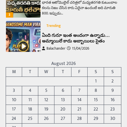
భారత ఆటోమొబైల్ చరిత్రలో మధ్యతరగతి కుటుంబాల
కలను నిజం చేసిన కారు ఏదైనా ఉందంటే అది మారుతి
800. ఇప్పుడు…
3
Trending
ఏంది గురూ ఇంత అందంగా ఉన్నాడు…
అమ్మాయిలే కాదు అబ్బాయిలు సైతం
Balachander
15/04/2026
అందమైన అమ్మాయిని పుత్తడి బొమ్మఅని లేదా బాపూ
బోమ్మ అని పిలుస్తాం. స్పెయిన్‌ అమ్మాయిలు చాలా
August 2026
అందంగా ఉంటారనే నానుడి…
4
M
T
W
T
F
S
S
Trending
1
2
రోడ్డుపై ఏరులై పారిన బీర్లు… ఘాటుతో
3
4
5
6
7
8
9
మండుతున్న నోర్లు
10
11
12
13
14
15
16
Balachander
15/04/2026
17
18
19
20
21
22
23
ఉత్తర ప్రదేశ్‌లోని ఝాన్సీ జిల్లాలో ఒక వింతైన రోడ్డు
ప్రమాదం చోటుచేసుకుంది. ఝాన్సీ–కాన్పూర్ జాతీయ
24
25
26
27
28
29
30
రహదారిపై వేల సంఖ్యలో బీరు…
5