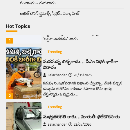
పంచాంగం – గురువారం
Trending
అక్కడ ఆదివారం బట్టలు ఉతికితే…జైలుకే
అఖిల్‌ లెనిన్ క్లైమాక్స్‌ సీక్రెట్‌… పక్కా హిట్‌
Balachander
13/06/2026
Hot Topics
ఆదివారం వచ్చిందంటే చాలు సామాన్యుడి నుండి
సాఫ్ట్‌వేర్ ఉద్యోగి వరకు అందరికీ గుర్తొచ్చే మొదటి పని
‘బట్టలు ఉతకడం’. వారం…
1
Trending
మనసున్న బిచ్చగాడు… సీఎం నిధికి భారీగా
విరాళం
Balachander
28/05/2026
కడుపు నింపుకోవడానికి భిక్షాటన చేస్తున్నా… చేతికి వచ్చిన
డబ్బును తనకోసం కాకుండా సమాజం కోసం ఖర్చు
చేస్తున్నాడు ఓ వృద్ధుడు.…
2
Trending
మధ్యతరగతి కారు…మారుతీ భలేచౌకసారు
Balachander
22/05/2026