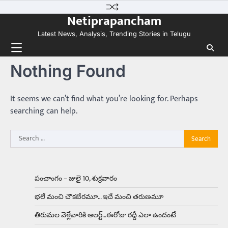
Skip
కలను నిజం చేసిన కారు ఏదైనా ఉందంటే అది మారుతి
Netiprapancham
to
800. ఇప్పుడు…
3
content
Latest News, Analysis, Trending Stories in Telugu
Trending
ఏంది గురూ ఇంత అందంగా ఉన్నాడు…
Nothing Found
అమ్మాయిలే కాదు అబ్బాయిలు సైతం
Balachander
15/04/2026
అందమైన అమ్మాయిని పుత్తడి బొమ్మఅని లేదా బాపూ
It seems we can’t find what you’re looking for. Perhaps
బోమ్మ అని పిలుస్తాం. స్పెయిన్‌ అమ్మాయిలు చాలా
searching can help.
అందంగా ఉంటారనే నానుడి…
4
Search
Trending
for:
రోడ్డుపై ఏరులై పారిన బీర్లు… ఘాటుతో
మండుతున్న నోర్లు
Balachander
15/04/2026
పంచాంగం – జులై 10, శుక్రవారం
ఉత్తర ప్రదేశ్‌లోని ఝాన్సీ జిల్లాలో ఒక వింతైన రోడ్డు
భలే మంచి చౌకబేరమూ… ఇదే మంచి తరుణమూ
ప్రమాదం చోటుచేసుకుంది. ఝాన్సీ–కాన్పూర్ జాతీయ
రహదారిపై వేల సంఖ్యలో బీరు…
5
తిరుమల వెళ్లేవారికి అలర్ట్‌…ఈరోజు రద్దీ ఎలా ఉందంటే