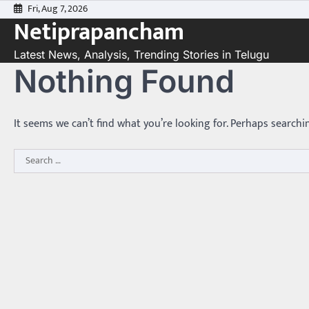
Skip
Fri, Aug 7, 2026
Netiprapancham
to
content
Latest News, Analysis, Trending Stories in Telugu
Nothing Found
It seems we can’t find what you’re looking for. Perhaps searchi
Search
for: