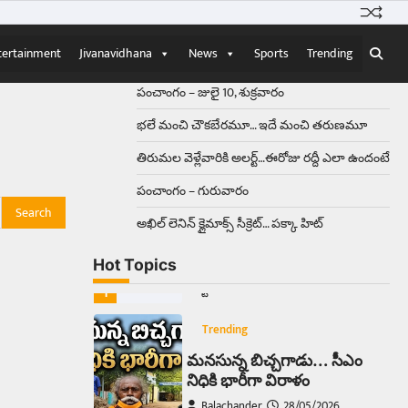
Balachander
15/04/2026
ఉత్తర ప్రదేశ్‌లోని ఝాన్సీ జిల్లాలో ఒక
వింతైన రోడ్డు ప్రమాదం చోటుచేసుకుంది.
tertainment
Jivanavidhana
News
Sports
Trending
ఝాన్సీ–కాన్పూర్ జాతీయ రహదారిపై
వేల సంఖ్యలో బీరు…
5
పంచాంగం – జులై 10, శుక్రవారం
భలే మంచి చౌకబేరమూ… ఇదే మంచి తరుణమూ
Trending
తిరుమల వెళ్లేవారికి అలర్ట్‌…ఈరోజు రద్దీ ఎలా ఉందంటే
అక్కడ ఆదివారం బట్టలు
ఉతికితే…జైలుకే
పంచాంగం – గురువారం
Balachander
13/06/2026
అఖిల్‌ లెనిన్ క్లైమాక్స్‌ సీక్రెట్‌… పక్కా హిట్‌
ఆదివారం వచ్చిందంటే చాలు
సామాన్యుడి నుండి సాఫ్ట్‌వేర్ ఉద్యోగి
Hot Topics
వరకు అందరికీ గుర్తొచ్చే మొదటి పని
‘బట్టలు ఉతకడం’. వారం…
1
Trending
మనసున్న బిచ్చగాడు… సీఎం
నిధికి భారీగా విరాళం
Balachander
28/05/2026