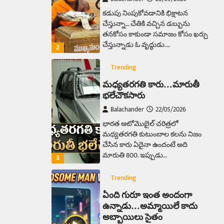
కడుపు నింపుకోవడానికి భిక్షాటన
చేస్తున్నా… చేతికి వచ్చిన డబ్బును
తనకోసం కాకుండా సమాజం కోసం ఖర్చు
చేస్తున్నాడు ఓ వృద్ధుడు.…
2
Trending
మధ్యతరగతి కారు…మారుతీ
భలేచౌకసారు
Balachander
22/05/2026
భారత ఆటోమొబైల్ చరిత్రలో
మధ్యతరగతి కుటుంబాల కలను నిజం
చేసిన కారు ఏదైనా ఉందంటే అది
మారుతి 800. ఇప్పుడు…
3
Trending
ఏంది గురూ ఇంత అందంగా
ఉన్నాడు…అమ్మాయిలే కాదు
అబ్బాయిలు సైతం