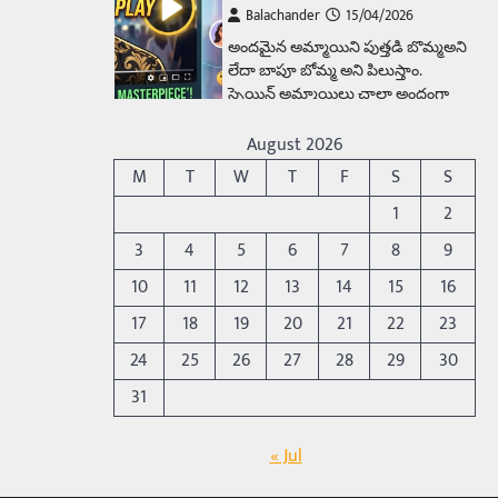
Balachander
15/04/2026
అందమైన అమ్మాయిని పుత్తడి బొమ్మఅని
లేదా బాపూ బోమ్మ అని పిలుస్తాం.
స్పెయిన్‌ అమ్మాయిలు చాలా అందంగా
ఉంటారనే నానుడి…
4
August 2026
Trending
M
T
W
T
F
S
S
రోడ్డుపై ఏరులై పారిన బీర్లు…
1
2
ఘాటుతో మండుతున్న నోర్లు
3
4
5
6
7
8
9
Balachander
15/04/2026
10
11
12
13
14
15
16
ఉత్తర ప్రదేశ్‌లోని ఝాన్సీ జిల్లాలో ఒక
వింతైన రోడ్డు ప్రమాదం చోటుచేసుకుంది.
17
18
19
20
21
22
23
ఝాన్సీ–కాన్పూర్ జాతీయ రహదారిపై
24
25
26
27
28
29
30
వేల సంఖ్యలో బీరు…
5
31
Trending
అక్కడ ఆదివారం బట్టలు
« Jul
ఉతికితే…జైలుకే