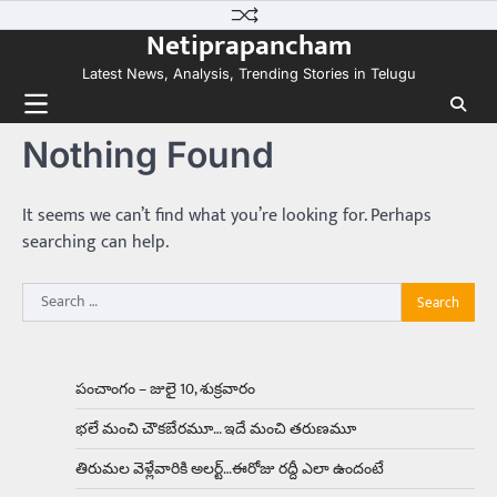
Skip
కలను నిజం చేసిన కారు ఏదైనా ఉందంటే అది మారుతి
Netiprapancham
to
800. ఇప్పుడు…
3
content
Latest News, Analysis, Trending Stories in Telugu
Trending
ఏంది గురూ ఇంత అందంగా ఉన్నాడు…
Nothing Found
అమ్మాయిలే కాదు అబ్బాయిలు సైతం
Balachander
15/04/2026
అందమైన అమ్మాయిని పుత్తడి బొమ్మఅని లేదా బాపూ
It seems we can’t find what you’re looking for. Perhaps
బోమ్మ అని పిలుస్తాం. స్పెయిన్‌ అమ్మాయిలు చాలా
searching can help.
అందంగా ఉంటారనే నానుడి…
4
Search
Trending
for:
రోడ్డుపై ఏరులై పారిన బీర్లు… ఘాటుతో
మండుతున్న నోర్లు
Balachander
15/04/2026
పంచాంగం – జులై 10, శుక్రవారం
ఉత్తర ప్రదేశ్‌లోని ఝాన్సీ జిల్లాలో ఒక వింతైన రోడ్డు
భలే మంచి చౌకబేరమూ… ఇదే మంచి తరుణమూ
ప్రమాదం చోటుచేసుకుంది. ఝాన్సీ–కాన్పూర్ జాతీయ
రహదారిపై వేల సంఖ్యలో బీరు…
5
తిరుమల వెళ్లేవారికి అలర్ట్‌…ఈరోజు రద్దీ ఎలా ఉందంటే