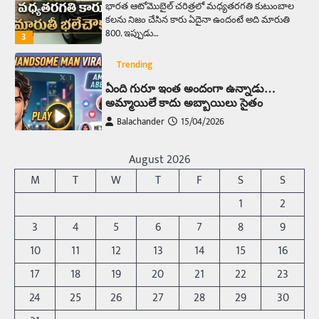
భారత ఆటోమొబైల్ చరిత్రలో మధ్యతరగతి కుటుంబాల
కలను నిజం చేసిన కారు ఏదైనా ఉందంటే అది మారుతి
800. ఇప్పుడు…
3
Trending
ఏంది గురూ ఇంత అందంగా ఉన్నాడు…
అమ్మాయిలే కాదు అబ్బాయిలు సైతం
Balachander
15/04/2026
అందమైన అమ్మాయిని పుత్తడి బొమ్మఅని లేదా బాపూ
బోమ్మ అని పిలుస్తాం. స్పెయిన్‌ అమ్మాయిలు చాలా
August 2026
అందంగా ఉంటారనే నానుడి…
4
M
T
W
T
F
S
S
Trending
1
2
రోడ్డుపై ఏరులై పారిన బీర్లు… ఘాటుతో
3
4
5
6
7
8
9
మండుతున్న నోర్లు
10
11
12
13
14
15
16
Balachander
15/04/2026
17
18
19
20
21
22
23
ఉత్తర ప్రదేశ్‌లోని ఝాన్సీ జిల్లాలో ఒక వింతైన రోడ్డు
ప్రమాదం చోటుచేసుకుంది. ఝాన్సీ–కాన్పూర్ జాతీయ
24
25
26
27
28
29
30
రహదారిపై వేల సంఖ్యలో బీరు…
5