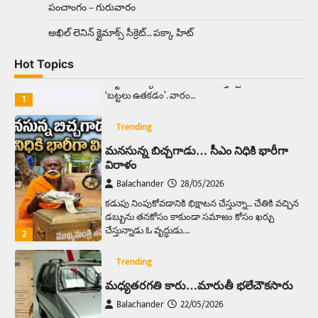
పంచాంగం – గురువారం
Trending
అక్కడ ఆదివారం బట్టలు ఉతికితే…జైలుకే
అఖిల్‌ లెనిన్ క్లైమాక్స్‌ సీక్రెట్‌… పక్కా హిట్‌
Balachander
13/06/2026
Hot Topics
ఆదివారం వచ్చిందంటే చాలు సామాన్యుడి నుండి
సాఫ్ట్‌వేర్ ఉద్యోగి వరకు అందరికీ గుర్తొచ్చే మొదటి పని
‘బట్టలు ఉతకడం’. వారం…
1
Trending
మనసున్న బిచ్చగాడు… సీఎం నిధికి భారీగా
విరాళం
Balachander
28/05/2026
కడుపు నింపుకోవడానికి భిక్షాటన చేస్తున్నా… చేతికి వచ్చిన
డబ్బును తనకోసం కాకుండా సమాజం కోసం ఖర్చు
చేస్తున్నాడు ఓ వృద్ధుడు.…
2
Trending
మధ్యతరగతి కారు…మారుతీ భలేచౌకసారు
Balachander
22/05/2026