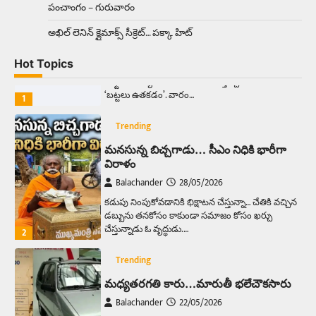
పంచాంగం – గురువారం
Trending
అక్కడ ఆదివారం బట్టలు ఉతికితే…జైలుకే
అఖిల్‌ లెనిన్ క్లైమాక్స్‌ సీక్రెట్‌… పక్కా హిట్‌
Balachander
13/06/2026
Hot Topics
ఆదివారం వచ్చిందంటే చాలు సామాన్యుడి నుండి
సాఫ్ట్‌వేర్ ఉద్యోగి వరకు అందరికీ గుర్తొచ్చే మొదటి పని
‘బట్టలు ఉతకడం’. వారం…
1
Trending
మనసున్న బిచ్చగాడు… సీఎం నిధికి భారీగా
విరాళం
Balachander
28/05/2026
కడుపు నింపుకోవడానికి భిక్షాటన చేస్తున్నా… చేతికి వచ్చిన
డబ్బును తనకోసం కాకుండా సమాజం కోసం ఖర్చు
చేస్తున్నాడు ఓ వృద్ధుడు.…
2
Trending
మధ్యతరగతి కారు…మారుతీ భలేచౌకసారు
Balachander
22/05/2026