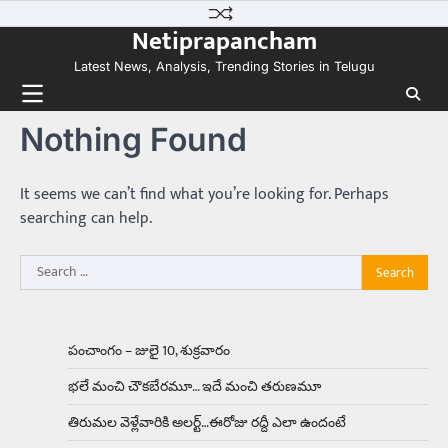
Skip
కలను నిజం చేసిన కారు ఏదైనా ఉందంటే అది మారుతి
Netiprapancham
to
800. ఇప్పుడు…
3
content
Latest News, Analysis, Trending Stories in Telugu
Trending
ఏంది గురూ ఇంత అందంగా ఉన్నాడు…
Nothing Found
అమ్మాయిలే కాదు అబ్బాయిలు సైతం
Balachander
15/04/2026
అందమైన అమ్మాయిని పుత్తడి బొమ్మఅని లేదా బాపూ
It seems we can’t find what you’re looking for. Perhaps
బోమ్మ అని పిలుస్తాం. స్పెయిన్‌ అమ్మాయిలు చాలా
searching can help.
అందంగా ఉంటారనే నానుడి…
4
Search
Trending
for:
రోడ్డుపై ఏరులై పారిన బీర్లు… ఘాటుతో
మండుతున్న నోర్లు
Balachander
15/04/2026
పంచాంగం – జులై 10, శుక్రవారం
ఉత్తర ప్రదేశ్‌లోని ఝాన్సీ జిల్లాలో ఒక వింతైన రోడ్డు
భలే మంచి చౌకబేరమూ… ఇదే మంచి తరుణమూ
ప్రమాదం చోటుచేసుకుంది. ఝాన్సీ–కాన్పూర్ జాతీయ
రహదారిపై వేల సంఖ్యలో బీరు…
5
తిరుమల వెళ్లేవారికి అలర్ట్‌…ఈరోజు రద్దీ ఎలా ఉందంటే