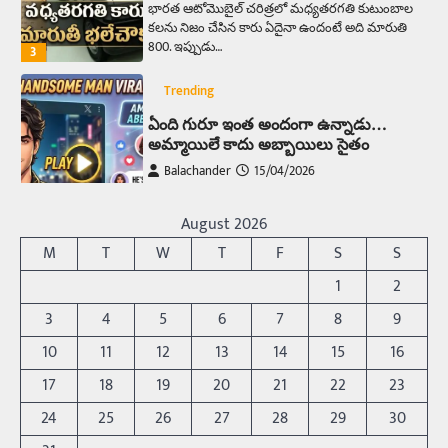
భారత ఆటోమొబైల్ చరిత్రలో మధ్యతరగతి కుటుంబాల
కలను నిజం చేసిన కారు ఏదైనా ఉందంటే అది మారుతి
800. ఇప్పుడు…
3
Trending
ఏంది గురూ ఇంత అందంగా ఉన్నాడు…
అమ్మాయిలే కాదు అబ్బాయిలు సైతం
Balachander
15/04/2026
అందమైన అమ్మాయిని పుత్తడి బొమ్మఅని లేదా బాపూ
బోమ్మ అని పిలుస్తాం. స్పెయిన్‌ అమ్మాయిలు చాలా
August 2026
అందంగా ఉంటారనే నానుడి…
4
M
T
W
T
F
S
S
Trending
1
2
రోడ్డుపై ఏరులై పారిన బీర్లు… ఘాటుతో
3
4
5
6
7
8
9
మండుతున్న నోర్లు
10
11
12
13
14
15
16
Balachander
15/04/2026
17
18
19
20
21
22
23
ఉత్తర ప్రదేశ్‌లోని ఝాన్సీ జిల్లాలో ఒక వింతైన రోడ్డు
ప్రమాదం చోటుచేసుకుంది. ఝాన్సీ–కాన్పూర్ జాతీయ
24
25
26
27
28
29
30
రహదారిపై వేల సంఖ్యలో బీరు…
5