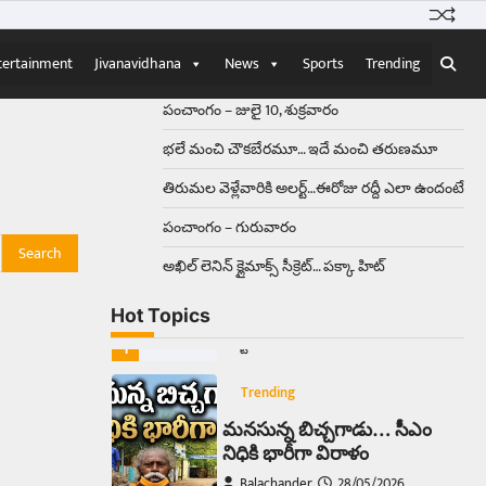
Balachander
15/04/2026
ఉత్తర ప్రదేశ్‌లోని ఝాన్సీ జిల్లాలో ఒక
వింతైన రోడ్డు ప్రమాదం చోటుచేసుకుంది.
tertainment
Jivanavidhana
News
Sports
Trending
ఝాన్సీ–కాన్పూర్ జాతీయ రహదారిపై
వేల సంఖ్యలో బీరు…
5
పంచాంగం – జులై 10, శుక్రవారం
భలే మంచి చౌకబేరమూ… ఇదే మంచి తరుణమూ
Trending
తిరుమల వెళ్లేవారికి అలర్ట్‌…ఈరోజు రద్దీ ఎలా ఉందంటే
అక్కడ ఆదివారం బట్టలు
ఉతికితే…జైలుకే
పంచాంగం – గురువారం
Balachander
13/06/2026
అఖిల్‌ లెనిన్ క్లైమాక్స్‌ సీక్రెట్‌… పక్కా హిట్‌
ఆదివారం వచ్చిందంటే చాలు
సామాన్యుడి నుండి సాఫ్ట్‌వేర్ ఉద్యోగి
Hot Topics
వరకు అందరికీ గుర్తొచ్చే మొదటి పని
‘బట్టలు ఉతకడం’. వారం…
1
Trending
మనసున్న బిచ్చగాడు… సీఎం
నిధికి భారీగా విరాళం
Balachander
28/05/2026