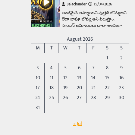
Balachander
15/04/2026
అందమైన అమ్మాయిని పుత్తడి బొమ్మఅని
లేదా బాపూ బోమ్మ అని పిలుస్తాం.
స్పెయిన్‌ అమ్మాయిలు చాలా అందంగా
ఉంటారనే నానుడి…
4
August 2026
Trending
M
T
W
T
F
S
S
రోడ్డుపై ఏరులై పారిన బీర్లు…
1
2
ఘాటుతో మండుతున్న నోర్లు
3
4
5
6
7
8
9
Balachander
15/04/2026
10
11
12
13
14
15
16
ఉత్తర ప్రదేశ్‌లోని ఝాన్సీ జిల్లాలో ఒక
వింతైన రోడ్డు ప్రమాదం చోటుచేసుకుంది.
17
18
19
20
21
22
23
ఝాన్సీ–కాన్పూర్ జాతీయ రహదారిపై
24
25
26
27
28
29
30
వేల సంఖ్యలో బీరు…
5
31
Trending
అక్కడ ఆదివారం బట్టలు
« Jul
ఉతికితే…జైలుకే