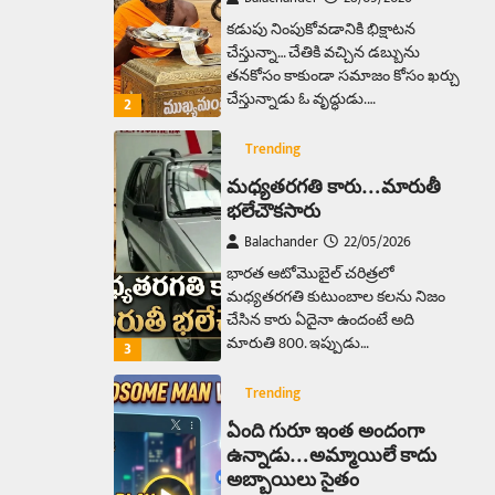
కడుపు నింపుకోవడానికి భిక్షాటన
చేస్తున్నా… చేతికి వచ్చిన డబ్బును
తనకోసం కాకుండా సమాజం కోసం ఖర్చు
చేస్తున్నాడు ఓ వృద్ధుడు.…
2
Trending
మధ్యతరగతి కారు…మారుతీ
భలేచౌకసారు
Balachander
22/05/2026
భారత ఆటోమొబైల్ చరిత్రలో
మధ్యతరగతి కుటుంబాల కలను నిజం
చేసిన కారు ఏదైనా ఉందంటే అది
మారుతి 800. ఇప్పుడు…
3
Trending
ఏంది గురూ ఇంత అందంగా
ఉన్నాడు…అమ్మాయిలే కాదు
అబ్బాయిలు సైతం