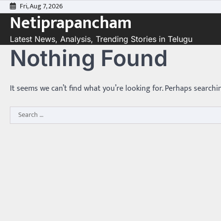
Skip
Fri, Aug 7, 2026
Netiprapancham
to
content
Latest News, Analysis, Trending Stories in Telugu
Nothing Found
It seems we can’t find what you’re looking for. Perhaps searchi
Search
for: