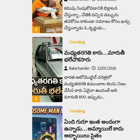
కడుపు నింపుకోవడానికి భిక్షాటన
చేస్తున్నా… చేతికి వచ్చిన డబ్బును
తనకోసం కాకుండా సమాజం కోసం ఖర్చు
చేస్తున్నాడు ఓ వృద్ధుడు.…
2
Trending
మధ్యతరగతి కారు…మారుతీ
భలేచౌకసారు
Balachander
22/05/2026
భారత ఆటోమొబైల్ చరిత్రలో
మధ్యతరగతి కుటుంబాల కలను నిజం
చేసిన కారు ఏదైనా ఉందంటే అది
మారుతి 800. ఇప్పుడు…
3
Trending
ఏంది గురూ ఇంత అందంగా
ఉన్నాడు…అమ్మాయిలే కాదు
అబ్బాయిలు సైతం