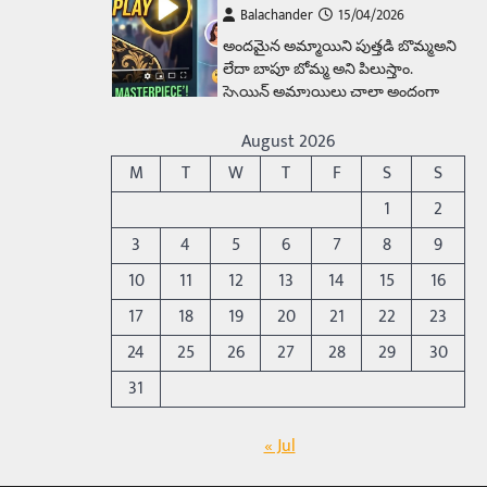
Balachander
15/04/2026
అందమైన అమ్మాయిని పుత్తడి బొమ్మఅని
లేదా బాపూ బోమ్మ అని పిలుస్తాం.
స్పెయిన్‌ అమ్మాయిలు చాలా అందంగా
ఉంటారనే నానుడి…
4
August 2026
Trending
M
T
W
T
F
S
S
రోడ్డుపై ఏరులై పారిన బీర్లు…
1
2
ఘాటుతో మండుతున్న నోర్లు
3
4
5
6
7
8
9
Balachander
15/04/2026
10
11
12
13
14
15
16
ఉత్తర ప్రదేశ్‌లోని ఝాన్సీ జిల్లాలో ఒక
వింతైన రోడ్డు ప్రమాదం చోటుచేసుకుంది.
17
18
19
20
21
22
23
ఝాన్సీ–కాన్పూర్ జాతీయ రహదారిపై
24
25
26
27
28
29
30
వేల సంఖ్యలో బీరు…
5
31
Trending
అక్కడ ఆదివారం బట్టలు
« Jul
ఉతికితే…జైలుకే