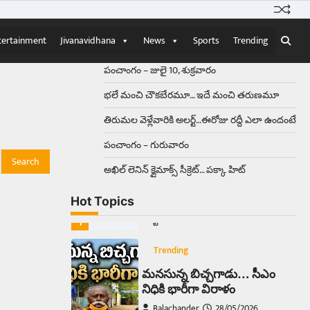
Balachander
15/04/2026
ఉత్తర ప్రదేశ్‌లోని ఝాన్సీ జిల్లాలో ఒక
వింతైన రోడ్డు ప్రమాదం చోటుచేసుకుంది.
tertainment
Jivanavidhana
News
Sports
Trending
ఝాన్సీ–కాన్పూర్ జాతీయ రహదారిపై
వేల సంఖ్యలో బీరు…
5
పంచాంగం – జులై 10, శుక్రవారం
భలే మంచి చౌకబేరమూ… ఇదే మంచి తరుణమూ
Trending
తిరుమల వెళ్లేవారికి అలర్ట్‌…ఈరోజు రద్దీ ఎలా ఉందంటే
అక్కడ ఆదివారం బట్టలు
ఉతికితే…జైలుకే
పంచాంగం – గురువారం
Balachander
13/06/2026
అఖిల్‌ లెనిన్ క్లైమాక్స్‌ సీక్రెట్‌… పక్కా హిట్‌
ఆదివారం వచ్చిందంటే చాలు
సామాన్యుడి నుండి సాఫ్ట్‌వేర్ ఉద్యోగి
Hot Topics
వరకు అందరికీ గుర్తొచ్చే మొదటి పని
‘బట్టలు ఉతకడం’. వారం…
1
Trending
మనసున్న బిచ్చగాడు… సీఎం
నిధికి భారీగా విరాళం
Balachander
28/05/2026