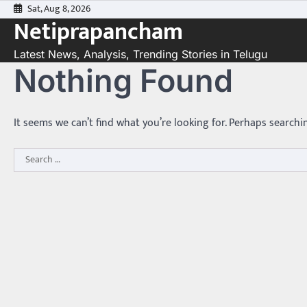
Skip
Sat, Aug 8, 2026
Netiprapancham
to
content
Latest News, Analysis, Trending Stories in Telugu
Nothing Found
It seems we can’t find what you’re looking for. Perhaps searchi
Search
for: