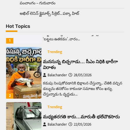
పంచాంగం – గురువారం
Trending
అక్కడ ఆదివారం బట్టలు ఉతికితే…జైలుకే
అఖిల్‌ లెనిన్ క్లైమాక్స్‌ సీక్రెట్‌… పక్కా హిట్‌
Balachander
13/06/2026
Hot Topics
ఆదివారం వచ్చిందంటే చాలు సామాన్యుడి నుండి
సాఫ్ట్‌వేర్ ఉద్యోగి వరకు అందరికీ గుర్తొచ్చే మొదటి పని
‘బట్టలు ఉతకడం’. వారం…
1
Trending
మనసున్న బిచ్చగాడు… సీఎం నిధికి భారీగా
విరాళం
Balachander
28/05/2026
కడుపు నింపుకోవడానికి భిక్షాటన చేస్తున్నా… చేతికి వచ్చిన
డబ్బును తనకోసం కాకుండా సమాజం కోసం ఖర్చు
చేస్తున్నాడు ఓ వృద్ధుడు.…
2
Trending
మధ్యతరగతి కారు…మారుతీ భలేచౌకసారు
Balachander
22/05/2026