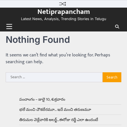
Skip
కలను నిజం చేసిన కారు ఏదైనా ఉందంటే అది మారుతి
Netiprapancham
to
800. ఇప్పుడు…
3
content
Latest News, Analysis, Trending Stories in Telugu
Trending
ఏంది గురూ ఇంత అందంగా ఉన్నాడు…
Nothing Found
అమ్మాయిలే కాదు అబ్బాయిలు సైతం
Balachander
15/04/2026
అందమైన అమ్మాయిని పుత్తడి బొమ్మఅని లేదా బాపూ
It seems we can’t find what you’re looking for. Perhaps
బోమ్మ అని పిలుస్తాం. స్పెయిన్‌ అమ్మాయిలు చాలా
searching can help.
అందంగా ఉంటారనే నానుడి…
4
Search
Trending
for:
రోడ్డుపై ఏరులై పారిన బీర్లు… ఘాటుతో
మండుతున్న నోర్లు
Balachander
15/04/2026
పంచాంగం – జులై 10, శుక్రవారం
ఉత్తర ప్రదేశ్‌లోని ఝాన్సీ జిల్లాలో ఒక వింతైన రోడ్డు
భలే మంచి చౌకబేరమూ… ఇదే మంచి తరుణమూ
ప్రమాదం చోటుచేసుకుంది. ఝాన్సీ–కాన్పూర్ జాతీయ
రహదారిపై వేల సంఖ్యలో బీరు…
5
తిరుమల వెళ్లేవారికి అలర్ట్‌…ఈరోజు రద్దీ ఎలా ఉందంటే