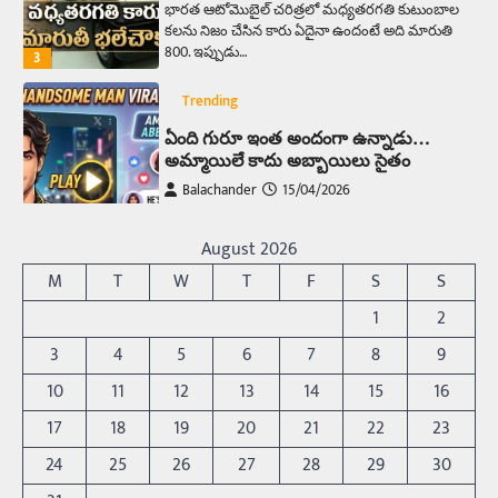
భారత ఆటోమొబైల్ చరిత్రలో మధ్యతరగతి కుటుంబాల
కలను నిజం చేసిన కారు ఏదైనా ఉందంటే అది మారుతి
800. ఇప్పుడు…
3
Trending
ఏంది గురూ ఇంత అందంగా ఉన్నాడు…
అమ్మాయిలే కాదు అబ్బాయిలు సైతం
Balachander
15/04/2026
అందమైన అమ్మాయిని పుత్తడి బొమ్మఅని లేదా బాపూ
బోమ్మ అని పిలుస్తాం. స్పెయిన్‌ అమ్మాయిలు చాలా
August 2026
అందంగా ఉంటారనే నానుడి…
4
M
T
W
T
F
S
S
Trending
1
2
రోడ్డుపై ఏరులై పారిన బీర్లు… ఘాటుతో
3
4
5
6
7
8
9
మండుతున్న నోర్లు
10
11
12
13
14
15
16
Balachander
15/04/2026
17
18
19
20
21
22
23
ఉత్తర ప్రదేశ్‌లోని ఝాన్సీ జిల్లాలో ఒక వింతైన రోడ్డు
ప్రమాదం చోటుచేసుకుంది. ఝాన్సీ–కాన్పూర్ జాతీయ
24
25
26
27
28
29
30
రహదారిపై వేల సంఖ్యలో బీరు…
5