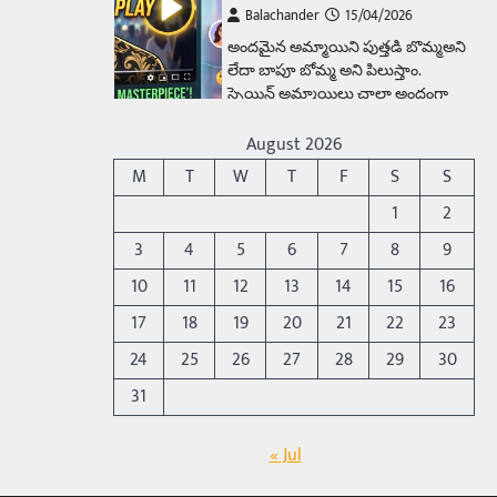
Balachander
15/04/2026
అందమైన అమ్మాయిని పుత్తడి బొమ్మఅని
లేదా బాపూ బోమ్మ అని పిలుస్తాం.
స్పెయిన్‌ అమ్మాయిలు చాలా అందంగా
ఉంటారనే నానుడి…
4
August 2026
Trending
M
T
W
T
F
S
S
రోడ్డుపై ఏరులై పారిన బీర్లు…
1
2
ఘాటుతో మండుతున్న నోర్లు
3
4
5
6
7
8
9
Balachander
15/04/2026
10
11
12
13
14
15
16
ఉత్తర ప్రదేశ్‌లోని ఝాన్సీ జిల్లాలో ఒక
వింతైన రోడ్డు ప్రమాదం చోటుచేసుకుంది.
17
18
19
20
21
22
23
ఝాన్సీ–కాన్పూర్ జాతీయ రహదారిపై
24
25
26
27
28
29
30
వేల సంఖ్యలో బీరు…
5
31
Trending
అక్కడ ఆదివారం బట్టలు
« Jul
ఉతికితే…జైలుకే