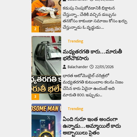
కడుపు నింపుకోవడానికి భిక్షాటన
చేస్తున్నా… చేతికి వచ్చిన డబ్బును
తనకోసం కాకుండా సమాజం కోసం ఖర్చు
చేస్తున్నాడు ఓ వృద్ధుడు.…
2
Trending
మధ్యతరగతి కారు…మారుతీ
భలేచౌకసారు
Balachander
22/05/2026
భారత ఆటోమొబైల్ చరిత్రలో
మధ్యతరగతి కుటుంబాల కలను నిజం
చేసిన కారు ఏదైనా ఉందంటే అది
మారుతి 800. ఇప్పుడు…
3
Trending
ఏంది గురూ ఇంత అందంగా
ఉన్నాడు…అమ్మాయిలే కాదు
అబ్బాయిలు సైతం