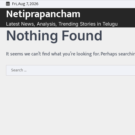
Skip
Fri, Aug 7, 2026
Netiprapancham
to
content
Latest News, Analysis, Trending Stories in Telugu
Nothing Found
It seems we can’t find what you’re looking for. Perhaps searchi
Search
for: