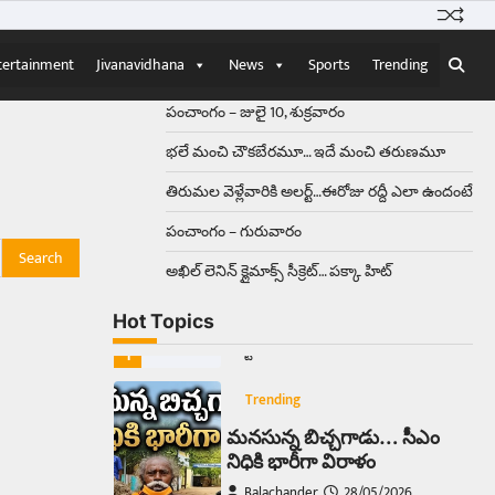
Balachander
15/04/2026
ఉత్తర ప్రదేశ్‌లోని ఝాన్సీ జిల్లాలో ఒక
వింతైన రోడ్డు ప్రమాదం చోటుచేసుకుంది.
tertainment
Jivanavidhana
News
Sports
Trending
ఝాన్సీ–కాన్పూర్ జాతీయ రహదారిపై
వేల సంఖ్యలో బీరు…
5
పంచాంగం – జులై 10, శుక్రవారం
భలే మంచి చౌకబేరమూ… ఇదే మంచి తరుణమూ
Trending
తిరుమల వెళ్లేవారికి అలర్ట్‌…ఈరోజు రద్దీ ఎలా ఉందంటే
అక్కడ ఆదివారం బట్టలు
ఉతికితే…జైలుకే
పంచాంగం – గురువారం
Balachander
13/06/2026
అఖిల్‌ లెనిన్ క్లైమాక్స్‌ సీక్రెట్‌… పక్కా హిట్‌
ఆదివారం వచ్చిందంటే చాలు
సామాన్యుడి నుండి సాఫ్ట్‌వేర్ ఉద్యోగి
Hot Topics
వరకు అందరికీ గుర్తొచ్చే మొదటి పని
‘బట్టలు ఉతకడం’. వారం…
1
Trending
మనసున్న బిచ్చగాడు… సీఎం
నిధికి భారీగా విరాళం
Balachander
28/05/2026