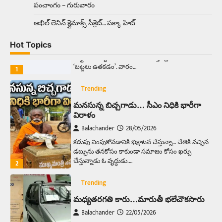
పంచాంగం – గురువారం
Trending
అక్కడ ఆదివారం బట్టలు ఉతికితే…జైలుకే
అఖిల్‌ లెనిన్ క్లైమాక్స్‌ సీక్రెట్‌… పక్కా హిట్‌
Balachander
13/06/2026
Hot Topics
ఆదివారం వచ్చిందంటే చాలు సామాన్యుడి నుండి
సాఫ్ట్‌వేర్ ఉద్యోగి వరకు అందరికీ గుర్తొచ్చే మొదటి పని
‘బట్టలు ఉతకడం’. వారం…
1
Trending
మనసున్న బిచ్చగాడు… సీఎం నిధికి భారీగా
విరాళం
Balachander
28/05/2026
కడుపు నింపుకోవడానికి భిక్షాటన చేస్తున్నా… చేతికి వచ్చిన
డబ్బును తనకోసం కాకుండా సమాజం కోసం ఖర్చు
చేస్తున్నాడు ఓ వృద్ధుడు.…
2
Trending
మధ్యతరగతి కారు…మారుతీ భలేచౌకసారు
Balachander
22/05/2026