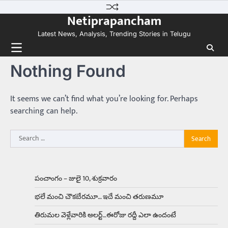
Skip
కలను నిజం చేసిన కారు ఏదైనా ఉందంటే అది మారుతి
Netiprapancham
to
800. ఇప్పుడు…
3
content
Latest News, Analysis, Trending Stories in Telugu
Trending
ఏంది గురూ ఇంత అందంగా ఉన్నాడు…
Nothing Found
అమ్మాయిలే కాదు అబ్బాయిలు సైతం
Balachander
15/04/2026
అందమైన అమ్మాయిని పుత్తడి బొమ్మఅని లేదా బాపూ
It seems we can’t find what you’re looking for. Perhaps
బోమ్మ అని పిలుస్తాం. స్పెయిన్‌ అమ్మాయిలు చాలా
searching can help.
అందంగా ఉంటారనే నానుడి…
4
Search
Trending
for:
రోడ్డుపై ఏరులై పారిన బీర్లు… ఘాటుతో
మండుతున్న నోర్లు
Balachander
15/04/2026
పంచాంగం – జులై 10, శుక్రవారం
ఉత్తర ప్రదేశ్‌లోని ఝాన్సీ జిల్లాలో ఒక వింతైన రోడ్డు
భలే మంచి చౌకబేరమూ… ఇదే మంచి తరుణమూ
ప్రమాదం చోటుచేసుకుంది. ఝాన్సీ–కాన్పూర్ జాతీయ
రహదారిపై వేల సంఖ్యలో బీరు…
5
తిరుమల వెళ్లేవారికి అలర్ట్‌…ఈరోజు రద్దీ ఎలా ఉందంటే