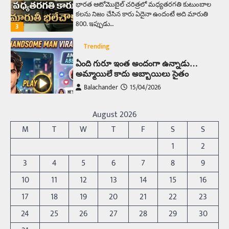
భారత ఆటోమొబైల్ చరిత్రలో మధ్యతరగతి కుటుంబాల
కలను నిజం చేసిన కారు ఏదైనా ఉందంటే అది మారుతి
800. ఇప్పుడు…
3
Trending
ఏంది గురూ ఇంత అందంగా ఉన్నాడు…
అమ్మాయిలే కాదు అబ్బాయిలు సైతం
Balachander
15/04/2026
అందమైన అమ్మాయిని పుత్తడి బొమ్మఅని లేదా బాపూ
బోమ్మ అని పిలుస్తాం. స్పెయిన్‌ అమ్మాయిలు చాలా
August 2026
అందంగా ఉంటారనే నానుడి…
4
M
T
W
T
F
S
S
Trending
1
2
రోడ్డుపై ఏరులై పారిన బీర్లు… ఘాటుతో
3
4
5
6
7
8
9
మండుతున్న నోర్లు
10
11
12
13
14
15
16
Balachander
15/04/2026
17
18
19
20
21
22
23
ఉత్తర ప్రదేశ్‌లోని ఝాన్సీ జిల్లాలో ఒక వింతైన రోడ్డు
ప్రమాదం చోటుచేసుకుంది. ఝాన్సీ–కాన్పూర్ జాతీయ
24
25
26
27
28
29
30
రహదారిపై వేల సంఖ్యలో బీరు…
5