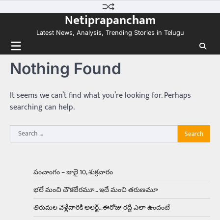
Skip
కలను నిజం చేసిన కారు ఏదైనా ఉందంటే అది మారుతి
Netiprapancham
to
800. ఇప్పుడు…
3
content
Latest News, Analysis, Trending Stories in Telugu
Trending
ఏంది గురూ ఇంత అందంగా ఉన్నాడు…
Nothing Found
అమ్మాయిలే కాదు అబ్బాయిలు సైతం
Balachander
15/04/2026
అందమైన అమ్మాయిని పుత్తడి బొమ్మఅని లేదా బాపూ
It seems we can’t find what you’re looking for. Perhaps
బోమ్మ అని పిలుస్తాం. స్పెయిన్‌ అమ్మాయిలు చాలా
searching can help.
అందంగా ఉంటారనే నానుడి…
4
Search
Trending
for:
రోడ్డుపై ఏరులై పారిన బీర్లు… ఘాటుతో
మండుతున్న నోర్లు
Balachander
15/04/2026
పంచాంగం – జులై 10, శుక్రవారం
ఉత్తర ప్రదేశ్‌లోని ఝాన్సీ జిల్లాలో ఒక వింతైన రోడ్డు
భలే మంచి చౌకబేరమూ… ఇదే మంచి తరుణమూ
ప్రమాదం చోటుచేసుకుంది. ఝాన్సీ–కాన్పూర్ జాతీయ
రహదారిపై వేల సంఖ్యలో బీరు…
5
తిరుమల వెళ్లేవారికి అలర్ట్‌…ఈరోజు రద్దీ ఎలా ఉందంటే