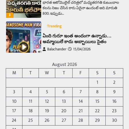
భారత ఆటోమొబైల్ చరిత్రలో మధ్యతరగతి కుటుంబాల
కలను నిజం చేసిన కారు ఏదైనా ఉందంటే అది మారుతి
800. ఇప్పుడు…
3
Trending
ఏంది గురూ ఇంత అందంగా ఉన్నాడు…
అమ్మాయిలే కాదు అబ్బాయిలు సైతం
Balachander
15/04/2026
అందమైన అమ్మాయిని పుత్తడి బొమ్మఅని లేదా బాపూ
బోమ్మ అని పిలుస్తాం. స్పెయిన్‌ అమ్మాయిలు చాలా
August 2026
అందంగా ఉంటారనే నానుడి…
4
M
T
W
T
F
S
S
Trending
1
2
రోడ్డుపై ఏరులై పారిన బీర్లు… ఘాటుతో
3
4
5
6
7
8
9
మండుతున్న నోర్లు
10
11
12
13
14
15
16
Balachander
15/04/2026
17
18
19
20
21
22
23
ఉత్తర ప్రదేశ్‌లోని ఝాన్సీ జిల్లాలో ఒక వింతైన రోడ్డు
ప్రమాదం చోటుచేసుకుంది. ఝాన్సీ–కాన్పూర్ జాతీయ
24
25
26
27
28
29
30
రహదారిపై వేల సంఖ్యలో బీరు…
5