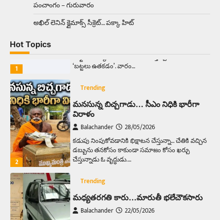
పంచాంగం – గురువారం
Trending
అక్కడ ఆదివారం బట్టలు ఉతికితే…జైలుకే
అఖిల్‌ లెనిన్ క్లైమాక్స్‌ సీక్రెట్‌… పక్కా హిట్‌
Balachander
13/06/2026
Hot Topics
ఆదివారం వచ్చిందంటే చాలు సామాన్యుడి నుండి
సాఫ్ట్‌వేర్ ఉద్యోగి వరకు అందరికీ గుర్తొచ్చే మొదటి పని
‘బట్టలు ఉతకడం’. వారం…
1
Trending
మనసున్న బిచ్చగాడు… సీఎం నిధికి భారీగా
విరాళం
Balachander
28/05/2026
కడుపు నింపుకోవడానికి భిక్షాటన చేస్తున్నా… చేతికి వచ్చిన
డబ్బును తనకోసం కాకుండా సమాజం కోసం ఖర్చు
చేస్తున్నాడు ఓ వృద్ధుడు.…
2
Trending
మధ్యతరగతి కారు…మారుతీ భలేచౌకసారు
Balachander
22/05/2026