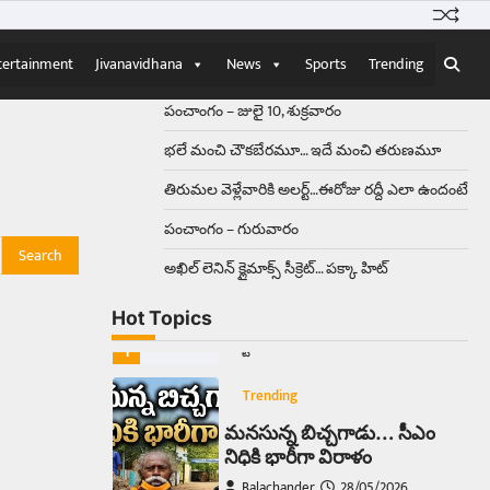
Balachander
15/04/2026
ఉత్తర ప్రదేశ్‌లోని ఝాన్సీ జిల్లాలో ఒక
వింతైన రోడ్డు ప్రమాదం చోటుచేసుకుంది.
tertainment
Jivanavidhana
News
Sports
Trending
ఝాన్సీ–కాన్పూర్ జాతీయ రహదారిపై
వేల సంఖ్యలో బీరు…
5
పంచాంగం – జులై 10, శుక్రవారం
భలే మంచి చౌకబేరమూ… ఇదే మంచి తరుణమూ
Trending
తిరుమల వెళ్లేవారికి అలర్ట్‌…ఈరోజు రద్దీ ఎలా ఉందంటే
అక్కడ ఆదివారం బట్టలు
ఉతికితే…జైలుకే
పంచాంగం – గురువారం
Balachander
13/06/2026
అఖిల్‌ లెనిన్ క్లైమాక్స్‌ సీక్రెట్‌… పక్కా హిట్‌
ఆదివారం వచ్చిందంటే చాలు
సామాన్యుడి నుండి సాఫ్ట్‌వేర్ ఉద్యోగి
Hot Topics
వరకు అందరికీ గుర్తొచ్చే మొదటి పని
‘బట్టలు ఉతకడం’. వారం…
1
Trending
మనసున్న బిచ్చగాడు… సీఎం
నిధికి భారీగా విరాళం
Balachander
28/05/2026