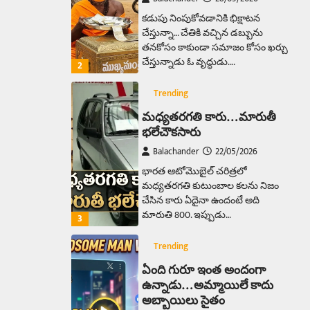
కడుపు నింపుకోవడానికి భిక్షాటన
చేస్తున్నా… చేతికి వచ్చిన డబ్బును
తనకోసం కాకుండా సమాజం కోసం ఖర్చు
చేస్తున్నాడు ఓ వృద్ధుడు.…
2
Trending
మధ్యతరగతి కారు…మారుతీ
భలేచౌకసారు
Balachander
22/05/2026
భారత ఆటోమొబైల్ చరిత్రలో
మధ్యతరగతి కుటుంబాల కలను నిజం
చేసిన కారు ఏదైనా ఉందంటే అది
మారుతి 800. ఇప్పుడు…
3
Trending
ఏంది గురూ ఇంత అందంగా
ఉన్నాడు…అమ్మాయిలే కాదు
అబ్బాయిలు సైతం