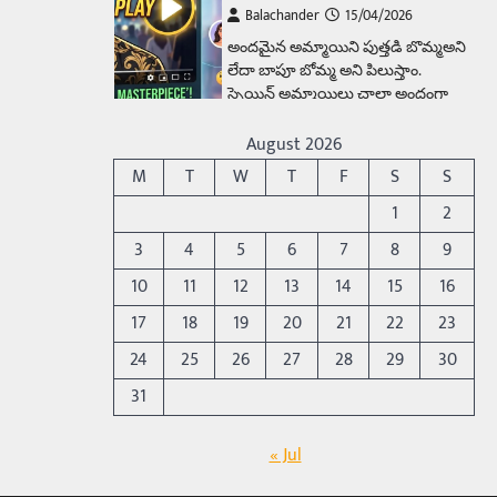
Balachander
15/04/2026
అందమైన అమ్మాయిని పుత్తడి బొమ్మఅని
లేదా బాపూ బోమ్మ అని పిలుస్తాం.
స్పెయిన్‌ అమ్మాయిలు చాలా అందంగా
ఉంటారనే నానుడి…
4
August 2026
Trending
M
T
W
T
F
S
S
రోడ్డుపై ఏరులై పారిన బీర్లు…
1
2
ఘాటుతో మండుతున్న నోర్లు
3
4
5
6
7
8
9
Balachander
15/04/2026
10
11
12
13
14
15
16
ఉత్తర ప్రదేశ్‌లోని ఝాన్సీ జిల్లాలో ఒక
వింతైన రోడ్డు ప్రమాదం చోటుచేసుకుంది.
17
18
19
20
21
22
23
ఝాన్సీ–కాన్పూర్ జాతీయ రహదారిపై
24
25
26
27
28
29
30
వేల సంఖ్యలో బీరు…
5
31
Trending
అక్కడ ఆదివారం బట్టలు
« Jul
ఉతికితే…జైలుకే