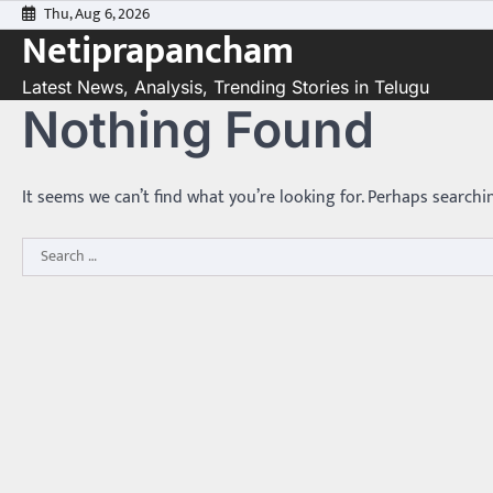
Skip
Thu, Aug 6, 2026
Netiprapancham
to
content
Latest News, Analysis, Trending Stories in Telugu
Nothing Found
It seems we can’t find what you’re looking for. Perhaps searchi
Search
for: