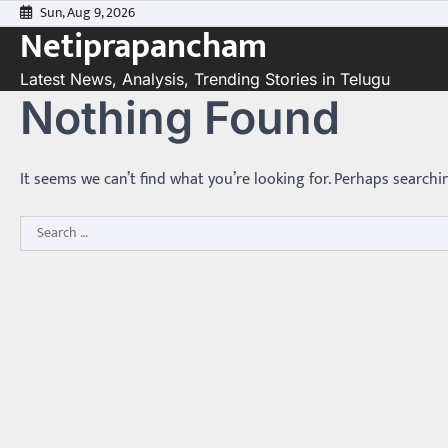
Skip
Sun, Aug 9, 2026
Netiprapancham
to
content
Latest News, Analysis, Trending Stories in Telugu
Nothing Found
It seems we can’t find what you’re looking for. Perhaps searchi
Search
for: