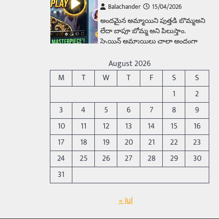
Balachander
15/04/2026
అందమైన అమ్మాయిని పుత్తడి బొమ్మఅని
లేదా బాపూ బోమ్మ అని పిలుస్తాం.
స్పెయిన్‌ అమ్మాయిలు చాలా అందంగా
ఉంటారనే నానుడి…
4
August 2026
Trending
M
T
W
T
F
S
S
రోడ్డుపై ఏరులై పారిన బీర్లు…
1
2
ఘాటుతో మండుతున్న నోర్లు
3
4
5
6
7
8
9
Balachander
15/04/2026
10
11
12
13
14
15
16
ఉత్తర ప్రదేశ్‌లోని ఝాన్సీ జిల్లాలో ఒక
వింతైన రోడ్డు ప్రమాదం చోటుచేసుకుంది.
17
18
19
20
21
22
23
ఝాన్సీ–కాన్పూర్ జాతీయ రహదారిపై
24
25
26
27
28
29
30
వేల సంఖ్యలో బీరు…
5
31
Trending
అక్కడ ఆదివారం బట్టలు
« Jul
ఉతికితే…జైలుకే