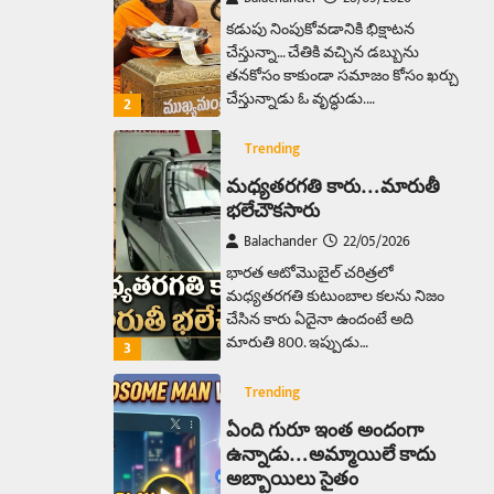
కడుపు నింపుకోవడానికి భిక్షాటన
చేస్తున్నా… చేతికి వచ్చిన డబ్బును
తనకోసం కాకుండా సమాజం కోసం ఖర్చు
చేస్తున్నాడు ఓ వృద్ధుడు.…
2
Trending
మధ్యతరగతి కారు…మారుతీ
భలేచౌకసారు
Balachander
22/05/2026
భారత ఆటోమొబైల్ చరిత్రలో
మధ్యతరగతి కుటుంబాల కలను నిజం
చేసిన కారు ఏదైనా ఉందంటే అది
మారుతి 800. ఇప్పుడు…
3
Trending
ఏంది గురూ ఇంత అందంగా
ఉన్నాడు…అమ్మాయిలే కాదు
అబ్బాయిలు సైతం