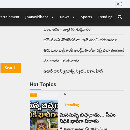
Balachander
15/04/2026
ఉత్తర ప్రదేశ్‌లోని ఝాన్సీ జిల్లాలో ఒక
వింతైన రోడ్డు ప్రమాదం చోటుచేసుకుంది.
tertainment
Jivanavidhana
News
Sports
Trending
ఝాన్సీ–కాన్పూర్ జాతీయ రహదారిపై
వేల సంఖ్యలో బీరు…
5
పంచాంగం – జులై 10, శుక్రవారం
భలే మంచి చౌకబేరమూ… ఇదే మంచి తరుణమూ
Trending
తిరుమల వెళ్లేవారికి అలర్ట్‌…ఈరోజు రద్దీ ఎలా ఉందంటే
అక్కడ ఆదివారం బట్టలు
ఉతికితే…జైలుకే
పంచాంగం – గురువారం
Balachander
13/06/2026
అఖిల్‌ లెనిన్ క్లైమాక్స్‌ సీక్రెట్‌… పక్కా హిట్‌
ఆదివారం వచ్చిందంటే చాలు
సామాన్యుడి నుండి సాఫ్ట్‌వేర్ ఉద్యోగి
Hot Topics
వరకు అందరికీ గుర్తొచ్చే మొదటి పని
‘బట్టలు ఉతకడం’. వారం…
1
Trending
మనసున్న బిచ్చగాడు… సీఎం
నిధికి భారీగా విరాళం
Balachander
28/05/2026