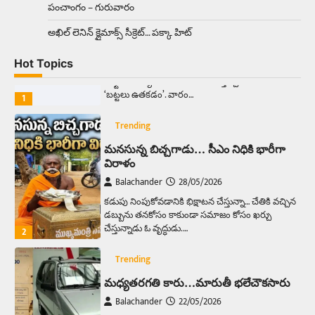
పంచాంగం – గురువారం
Trending
అక్కడ ఆదివారం బట్టలు ఉతికితే…జైలుకే
అఖిల్‌ లెనిన్ క్లైమాక్స్‌ సీక్రెట్‌… పక్కా హిట్‌
Balachander
13/06/2026
Hot Topics
ఆదివారం వచ్చిందంటే చాలు సామాన్యుడి నుండి
సాఫ్ట్‌వేర్ ఉద్యోగి వరకు అందరికీ గుర్తొచ్చే మొదటి పని
‘బట్టలు ఉతకడం’. వారం…
1
Trending
మనసున్న బిచ్చగాడు… సీఎం నిధికి భారీగా
విరాళం
Balachander
28/05/2026
కడుపు నింపుకోవడానికి భిక్షాటన చేస్తున్నా… చేతికి వచ్చిన
డబ్బును తనకోసం కాకుండా సమాజం కోసం ఖర్చు
చేస్తున్నాడు ఓ వృద్ధుడు.…
2
Trending
మధ్యతరగతి కారు…మారుతీ భలేచౌకసారు
Balachander
22/05/2026