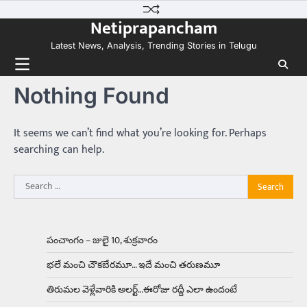
Skip
కలను నిజం చేసిన కారు ఏదైనా ఉందంటే అది మారుతి
Netiprapancham
to
800. ఇప్పుడు…
3
content
Latest News, Analysis, Trending Stories in Telugu
Trending
ఏంది గురూ ఇంత అందంగా ఉన్నాడు…
Nothing Found
అమ్మాయిలే కాదు అబ్బాయిలు సైతం
Balachander
15/04/2026
అందమైన అమ్మాయిని పుత్తడి బొమ్మఅని లేదా బాపూ
It seems we can’t find what you’re looking for. Perhaps
బోమ్మ అని పిలుస్తాం. స్పెయిన్‌ అమ్మాయిలు చాలా
searching can help.
అందంగా ఉంటారనే నానుడి…
4
Search
Trending
for:
రోడ్డుపై ఏరులై పారిన బీర్లు… ఘాటుతో
మండుతున్న నోర్లు
Balachander
15/04/2026
పంచాంగం – జులై 10, శుక్రవారం
ఉత్తర ప్రదేశ్‌లోని ఝాన్సీ జిల్లాలో ఒక వింతైన రోడ్డు
భలే మంచి చౌకబేరమూ… ఇదే మంచి తరుణమూ
ప్రమాదం చోటుచేసుకుంది. ఝాన్సీ–కాన్పూర్ జాతీయ
రహదారిపై వేల సంఖ్యలో బీరు…
5
తిరుమల వెళ్లేవారికి అలర్ట్‌…ఈరోజు రద్దీ ఎలా ఉందంటే