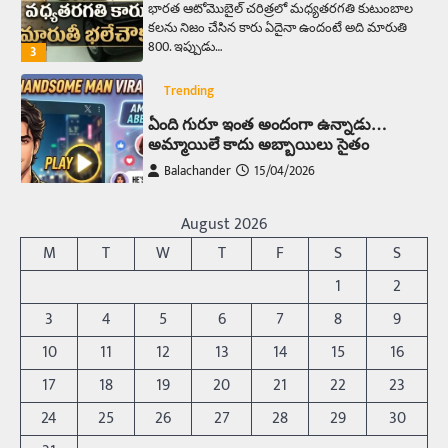
భారత ఆటోమొబైల్ చరిత్రలో మధ్యతరగతి కుటుంబాల
కలను నిజం చేసిన కారు ఏదైనా ఉందంటే అది మారుతి
800. ఇప్పుడు…
3
Trending
ఏంది గురూ ఇంత అందంగా ఉన్నాడు…
అమ్మాయిలే కాదు అబ్బాయిలు సైతం
Balachander
15/04/2026
అందమైన అమ్మాయిని పుత్తడి బొమ్మఅని లేదా బాపూ
బోమ్మ అని పిలుస్తాం. స్పెయిన్‌ అమ్మాయిలు చాలా
August 2026
అందంగా ఉంటారనే నానుడి…
4
M
T
W
T
F
S
S
Trending
1
2
రోడ్డుపై ఏరులై పారిన బీర్లు… ఘాటుతో
3
4
5
6
7
8
9
మండుతున్న నోర్లు
10
11
12
13
14
15
16
Balachander
15/04/2026
17
18
19
20
21
22
23
ఉత్తర ప్రదేశ్‌లోని ఝాన్సీ జిల్లాలో ఒక వింతైన రోడ్డు
ప్రమాదం చోటుచేసుకుంది. ఝాన్సీ–కాన్పూర్ జాతీయ
24
25
26
27
28
29
30
రహదారిపై వేల సంఖ్యలో బీరు…
5