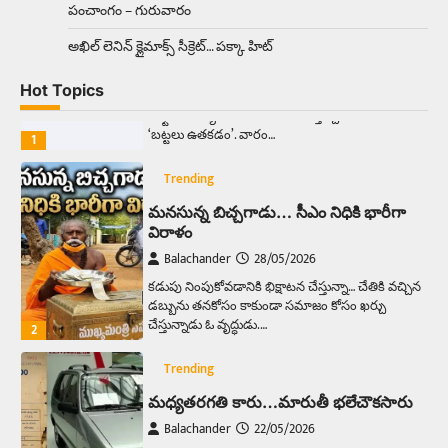
పంచాంగం – గురువారం
Trending
అక్కడ ఆదివారం బట్టలు ఉతికితే…జైలుకే
అఖిల్‌ లెనిన్ క్లైమాక్స్‌ సీక్రెట్‌… పక్కా హిట్‌
Balachander
13/06/2026
Hot Topics
ఆదివారం వచ్చిందంటే చాలు సామాన్యుడి నుండి
సాఫ్ట్‌వేర్ ఉద్యోగి వరకు అందరికీ గుర్తొచ్చే మొదటి పని
‘బట్టలు ఉతకడం’. వారం…
1
Trending
మనసున్న బిచ్చగాడు… సీఎం నిధికి భారీగా
విరాళం
Balachander
28/05/2026
కడుపు నింపుకోవడానికి భిక్షాటన చేస్తున్నా… చేతికి వచ్చిన
డబ్బును తనకోసం కాకుండా సమాజం కోసం ఖర్చు
చేస్తున్నాడు ఓ వృద్ధుడు.…
2
Trending
మధ్యతరగతి కారు…మారుతీ భలేచౌకసారు
Balachander
22/05/2026