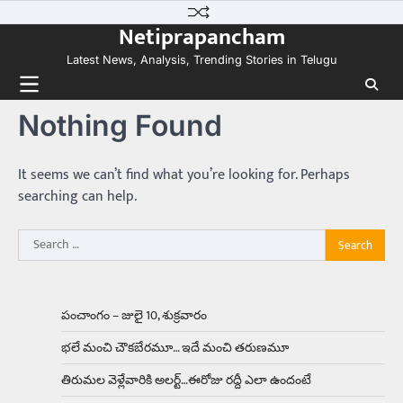
Skip
కలను నిజం చేసిన కారు ఏదైనా ఉందంటే అది మారుతి
Netiprapancham
to
800. ఇప్పుడు…
3
content
Latest News, Analysis, Trending Stories in Telugu
Trending
ఏంది గురూ ఇంత అందంగా ఉన్నాడు…
Nothing Found
అమ్మాయిలే కాదు అబ్బాయిలు సైతం
Balachander
15/04/2026
అందమైన అమ్మాయిని పుత్తడి బొమ్మఅని లేదా బాపూ
It seems we can’t find what you’re looking for. Perhaps
బోమ్మ అని పిలుస్తాం. స్పెయిన్‌ అమ్మాయిలు చాలా
searching can help.
అందంగా ఉంటారనే నానుడి…
4
Search
Trending
for:
రోడ్డుపై ఏరులై పారిన బీర్లు… ఘాటుతో
మండుతున్న నోర్లు
Balachander
15/04/2026
పంచాంగం – జులై 10, శుక్రవారం
ఉత్తర ప్రదేశ్‌లోని ఝాన్సీ జిల్లాలో ఒక వింతైన రోడ్డు
భలే మంచి చౌకబేరమూ… ఇదే మంచి తరుణమూ
ప్రమాదం చోటుచేసుకుంది. ఝాన్సీ–కాన్పూర్ జాతీయ
రహదారిపై వేల సంఖ్యలో బీరు…
5
తిరుమల వెళ్లేవారికి అలర్ట్‌…ఈరోజు రద్దీ ఎలా ఉందంటే