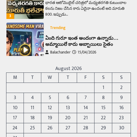
భారత ఆటోమొబైల్ చరిత్రలో మధ్యతరగతి కుటుంబాల
కలను నిజం చేసిన కారు ఏదైనా ఉందంటే అది మారుతి
800. ఇప్పుడు…
3
Trending
ఏంది గురూ ఇంత అందంగా ఉన్నాడు…
అమ్మాయిలే కాదు అబ్బాయిలు సైతం
Balachander
15/04/2026
అందమైన అమ్మాయిని పుత్తడి బొమ్మఅని లేదా బాపూ
బోమ్మ అని పిలుస్తాం. స్పెయిన్‌ అమ్మాయిలు చాలా
August 2026
అందంగా ఉంటారనే నానుడి…
4
M
T
W
T
F
S
S
Trending
1
2
రోడ్డుపై ఏరులై పారిన బీర్లు… ఘాటుతో
3
4
5
6
7
8
9
మండుతున్న నోర్లు
10
11
12
13
14
15
16
Balachander
15/04/2026
17
18
19
20
21
22
23
ఉత్తర ప్రదేశ్‌లోని ఝాన్సీ జిల్లాలో ఒక వింతైన రోడ్డు
ప్రమాదం చోటుచేసుకుంది. ఝాన్సీ–కాన్పూర్ జాతీయ
24
25
26
27
28
29
30
రహదారిపై వేల సంఖ్యలో బీరు…
5