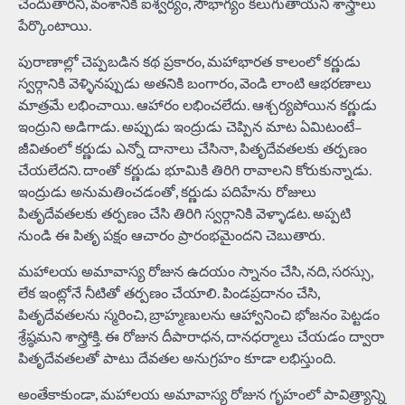
చెందుతారని, వంశానికి ఐశ్వర్యం, సౌభాగ్యం కలుగుతాయని శాస్త్రాలు
పేర్కొంటాయి.
పురాణాల్లో చెప్పబడిన కథ ప్రకారం, మహాభారత కాలంలో కర్ణుడు
స్వర్గానికి వెళ్ళినప్పుడు అతనికి బంగారం, వెండి లాంటి ఆభరణాలు
మాత్రమే లభించాయి. ఆహారం లభించలేదు. ఆశ్చర్యపోయిన కర్ణుడు
ఇంద్రుని అడిగాడు. అప్పుడు ఇంద్రుడు చెప్పిన మాట ఏమిటంటే–
జీవితంలో కర్ణుడు ఎన్నో దానాలు చేసినా, పితృదేవతలకు తర్పణం
చేయలేదని. దాంతో కర్ణుడు భూమికి తిరిగి రావాలని కోరుకున్నాడు.
ఇంద్రుడు అనుమతించడంతో, కర్ణుడు పదిహేను రోజులు
పితృదేవతలకు తర్పణం చేసి తిరిగి స్వర్గానికి వెళ్ళాడట. అప్పటి
నుండి ఈ పితృ పక్షం ఆచారం ప్రారంభమైందని చెబుతారు.
మహాలయ అమావాస్య రోజున ఉదయం స్నానం చేసి, నది, సరస్సు,
లేక ఇంట్లోనే నీటితో తర్పణం చేయాలి. పిండప్రదానం చేసి,
పితృదేవతలను స్మరించి, బ్రాహ్మణులను ఆహ్వానించి భోజనం పెట్టడం
శ్రేష్ఠమని శాస్త్రోక్తి. ఈ రోజున దీపారాధన, దానధర్మాలు చేయడం ద్వారా
పితృదేవతలతో పాటు దేవతల అనుగ్రహం కూడా లభిస్తుంది.
అంతేకాకుండా, మహాలయ అమావాస్య రోజున గృహంలో పావిత్ర్యాన్ని