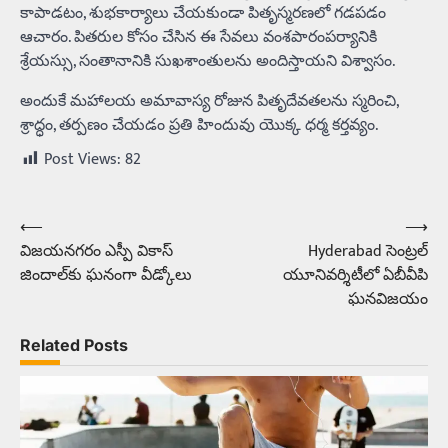
కాపాడటం, శుభకార్యాలు చేయకుండా పితృస్మరణలో గడపడం
ఆచారం. పితరుల కోసం చేసిన ఈ సేవలు వంశపారంపర్యానికి
శ్రేయస్సు, సంతానానికి సుఖశాంతులను అందిస్తాయని విశ్వాసం.
అందుకే మహాలయ అమావాస్య రోజున పితృదేవతలను స్మరించి,
శ్రాద్ధం, తర్పణం చేయడం ప్రతి హిందువు యొక్క ధర్మ కర్తవ్యం.
Post Views:
82
⟵
⟶
Post
విజయనగరం ఎస్పీ వికాస్‌
Hyderabad సెంట్రల్‌
navigation
జిందాల్‌కు ఘనంగా వీడ్కోలు
యూనివర్శిటీలో ఏబీవీపి
ఘనవిజయం
Related Posts