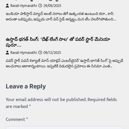
Ravali Hymavathi
29/09/2025
ఇండియా పాకిస్తాన్ మ్యాచ్ అంటే నరాలు తెగే ఉత్కంఠత ఉంటుంది కదా… కానీ
అదంతా ఒకప్పుడు, ఇప్పుడు వార్ వన్ సైడ్ అన్నట్టు, మన టీం చెలరేగిపోతుంది.…
ఉస్తాద్ భగత్ సింగ్: ‘దేఖ్ లేంగే సాల’ తో పవర్ స్టార్ మేనియా
షురూ…
Ravali Hymavathi
09/12/2025
పవర్ స్టార్ పవన్ కళ్యాణ్ మాస్ యాక్షన్ ఎంటర్‌టైనర్ ‘ఉస్తాద్ భాగత్ సింగ్’ పై అప్పుడే
అంచనాలు ఆకాశాన్నంటాయి. ఇప్పటికే విడుదలైన ప్రమోలు ఈ సినిమా ఎంత…
Leave a Reply
Your email address will not be published.
Required fields
are marked
*
Comment
*