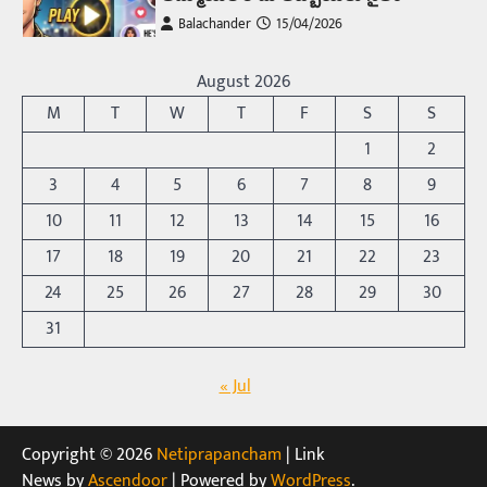
Balachander
15/04/2026
అందమైన అమ్మాయిని పుత్తడి బొమ్మఅని లేదా బాపూ
బోమ్మ అని పిలుస్తాం. స్పెయిన్‌ అమ్మాయిలు చాలా
August 2026
అందంగా ఉంటారనే నానుడి…
4
M
T
W
T
F
S
S
Trending
1
2
రోడ్డుపై ఏరులై పారిన బీర్లు… ఘాటుతో
3
4
5
6
7
8
9
మండుతున్న నోర్లు
10
11
12
13
14
15
16
Balachander
15/04/2026
17
18
19
20
21
22
23
ఉత్తర ప్రదేశ్‌లోని ఝాన్సీ జిల్లాలో ఒక వింతైన రోడ్డు
ప్రమాదం చోటుచేసుకుంది. ఝాన్సీ–కాన్పూర్ జాతీయ
24
25
26
27
28
29
30
రహదారిపై వేల సంఖ్యలో బీరు…
5
31
Trending
« Jul
అక్కడ ఆదివారం బట్టలు ఉతికితే…జైలుకే
Balachander
13/06/2026
ఆదివారం వచ్చిందంటే చాలు సామాన్యుడి నుండి
Copyright © 2026
Netiprapancham
| Link
సాఫ్ట్‌వేర్ ఉద్యోగి వరకు అందరికీ గుర్తొచ్చే మొదటి పని
News by
Ascendoor
| Powered by
WordPress
.