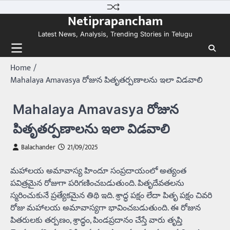
Skip
Netiprapancham
to
content
Latest News, Analysis, Trending Stories in Telugu
Home
Mahalaya Amavasya రోజున పితృతర్పణాలను ఇలా విడవాలి
Mahalaya Amavasya రోజున
పితృతర్పణాలను ఇలా విడవాలి
Balachander
21/09/2025
మహాలయ అమావాస్య హిందూ సంప్రదాయంలో అత్యంత
పవిత్రమైన రోజుగా పరిగణించబడుతుంది. పితృదేవతలను
స్మరించుకునే ప్రత్యేకమైన తిథి ఇది. శ్రాద్ధ పక్షం లేదా పితృ పక్షం చివరి
రోజు మహాలయ అమావాస్యగా భావించబడుతుంది. ఈ రోజున
పితరులకు తర్పణం, శ్రాద్ధం, పిండప్రదానం చేస్తే వారు తృప్తి