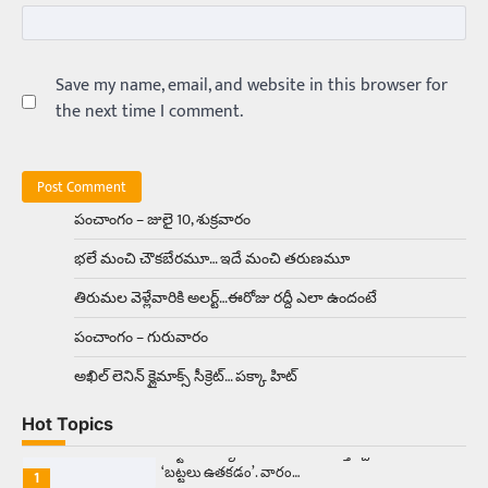
Balachander
15/04/2026
అందమైన అమ్మాయిని పుత్తడి బొమ్మఅని లేదా బాపూ
బోమ్మ అని పిలుస్తాం. స్పెయిన్‌ అమ్మాయిలు చాలా
అందంగా ఉంటారనే నానుడి…
Save my name, email, and website in this browser for
4
the next time I comment.
Trending
రోడ్డుపై ఏరులై పారిన బీర్లు… ఘాటుతో
మండుతున్న నోర్లు
Balachander
15/04/2026
పంచాంగం – జులై 10, శుక్రవారం
ఉత్తర ప్రదేశ్‌లోని ఝాన్సీ జిల్లాలో ఒక వింతైన రోడ్డు
భలే మంచి చౌకబేరమూ… ఇదే మంచి తరుణమూ
ప్రమాదం చోటుచేసుకుంది. ఝాన్సీ–కాన్పూర్ జాతీయ
రహదారిపై వేల సంఖ్యలో బీరు…
5
తిరుమల వెళ్లేవారికి అలర్ట్‌…ఈరోజు రద్దీ ఎలా ఉందంటే
పంచాంగం – గురువారం
Trending
అక్కడ ఆదివారం బట్టలు ఉతికితే…జైలుకే
అఖిల్‌ లెనిన్ క్లైమాక్స్‌ సీక్రెట్‌… పక్కా హిట్‌
Balachander
13/06/2026
Hot Topics
ఆదివారం వచ్చిందంటే చాలు సామాన్యుడి నుండి
సాఫ్ట్‌వేర్ ఉద్యోగి వరకు అందరికీ గుర్తొచ్చే మొదటి పని
‘బట్టలు ఉతకడం’. వారం…
1