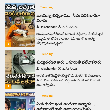
Trending
మనసున్న బిచ్చగాడు… సీఎం నిధికి భారీగా
విరాళం
Balachander
28/05/2026
కడుపు నింపుకోవడానికి భిక్షాటన చేస్తున్నా… చేతికి వచ్చిన
డబ్బును తనకోసం కాకుండా సమాజం కోసం ఖర్చు
చేస్తున్నాడు ఓ వృద్ధుడు.…
2
Trending
మధ్యతరగతి కారు…మారుతీ భలేచౌకసారు
Balachander
22/05/2026
భారత ఆటోమొబైల్ చరిత్రలో మధ్యతరగతి కుటుంబాల
కలను నిజం చేసిన కారు ఏదైనా ఉందంటే అది మారుతి
800. ఇప్పుడు…
3
Trending
ఏంది గురూ ఇంత అందంగా ఉన్నాడు…
అమ్మాయిలే కాదు అబ్బాయిలు సైతం