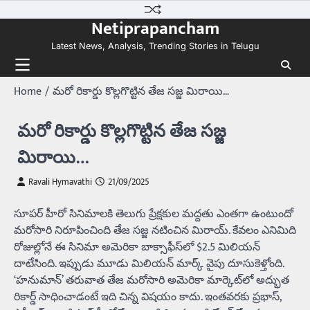
Skip
Netiprapancham
to
content
Latest News, Analysis, Trending Stories in Telugu
Home
మరో రికార్డు కొల్లగొట్టిన తేజ సజ్జ మిరాయి…
మరో రికార్డు కొల్లగొట్టిన తేజ సజ్జ
మిరాయి…
Ravali Hymavathi
21/09/2025
సూపర్ హీరో సినిమాలకి తెలుగు ప్రేక్షకుల మద్దతు ఎంతగా ఉంటుందో
మరోసారి నిరూపించింది తేజ సజ్జ నటించిన మిరాయ్. కేవలం ఎనిమిది
రోజుల్లోనే ఈ సినిమా అమెరికా బాక్సాఫీస్‌లో $2.5 మిలియన్
దాటేసింది. ఇప్పుడు మూడు మిలియన్ మార్క్ వైపు దూసుకెళ్తోంది.
‘హనుమాన్’ తరువాత తేజ మరోసారి అమెరికా మార్కెట్‌లో అద్భుత
రికార్డ్ సాధించాడంటే ఇది చిన్న విషయం కాదు. ఇంతవరకు ప్ర‌భాస్‌,