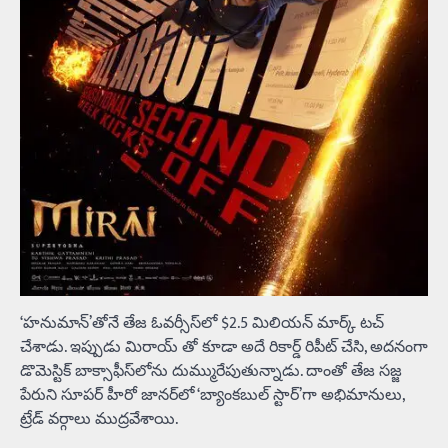
‘హనుమాన్’తోనే తేజ ఓవర్సీస్‌లో $2.5 మిలియన్ మార్క్ టచ్
చేశాడు. ఇప్పుడు మిరాయ్ తో కూడా అదే రికార్డ్ రిపీట్ చేసి, అదనంగా
డొమెస్టిక్ బాక్సాఫీస్‌లోను దుమ్మురేపుతున్నాడు. దాంతో తేజ సజ్జ
పేరుని సూపర్ హీరో జానర్‌లో ‘బ్యాంకబుల్ స్టార్’గా అభిమానులు,
ట్రేడ్ వర్గాలు ముద్రవేశాయి.