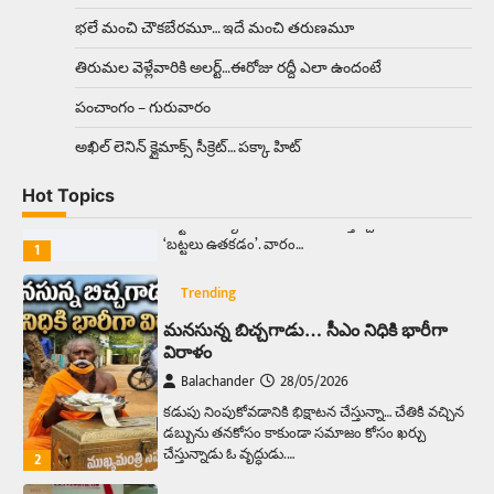
ఉత్తర ప్రదేశ్‌లోని ఝాన్సీ జిల్లాలో ఒక వింతైన రోడ్డు
భలే మంచి చౌకబేరమూ… ఇదే మంచి తరుణమూ
ప్రమాదం చోటుచేసుకుంది. ఝాన్సీ–కాన్పూర్ జాతీయ
రహదారిపై వేల సంఖ్యలో బీరు…
5
తిరుమల వెళ్లేవారికి అలర్ట్‌…ఈరోజు రద్దీ ఎలా ఉందంటే
పంచాంగం – గురువారం
Trending
అక్కడ ఆదివారం బట్టలు ఉతికితే…జైలుకే
అఖిల్‌ లెనిన్ క్లైమాక్స్‌ సీక్రెట్‌… పక్కా హిట్‌
Balachander
13/06/2026
Hot Topics
ఆదివారం వచ్చిందంటే చాలు సామాన్యుడి నుండి
సాఫ్ట్‌వేర్ ఉద్యోగి వరకు అందరికీ గుర్తొచ్చే మొదటి పని
‘బట్టలు ఉతకడం’. వారం…
1
Trending
మనసున్న బిచ్చగాడు… సీఎం నిధికి భారీగా
విరాళం
Balachander
28/05/2026
కడుపు నింపుకోవడానికి భిక్షాటన చేస్తున్నా… చేతికి వచ్చిన
డబ్బును తనకోసం కాకుండా సమాజం కోసం ఖర్చు
చేస్తున్నాడు ఓ వృద్ధుడు.…
2