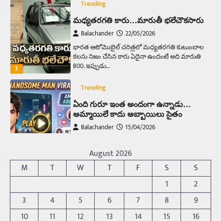
Trending
మధ్యతరగతి కారు…మారుతీ భలేచౌకసారు
Balachander
22/05/2026
భారత ఆటోమొబైల్ చరిత్రలో మధ్యతరగతి కుటుంబాల
కలను నిజం చేసిన కారు ఏదైనా ఉందంటే అది మారుతి
800. ఇప్పుడు…
3
Trending
ఏంది గురూ ఇంత అందంగా ఉన్నాడు…
అమ్మాయిలే కాదు అబ్బాయిలు సైతం
Balachander
15/04/2026
అందమైన అమ్మాయిని పుత్తడి బొమ్మఅని లేదా బాపూ
బోమ్మ అని పిలుస్తాం. స్పెయిన్‌ అమ్మాయిలు చాలా
August 2026
అందంగా ఉంటారనే నానుడి…
4
M
T
W
T
F
S
S
Trending
1
2
రోడ్డుపై ఏరులై పారిన బీర్లు… ఘాటుతో
3
4
5
6
7
8
9
మండుతున్న నోర్లు
10
11
12
13
14
15
16