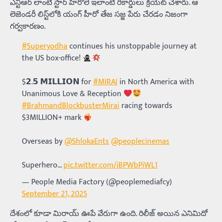
ఎన్టీఆర్ లాంటి స్టార్ హీరోలే ఇలాంటి రికార్డులు క్రియేట్ చేశారు. ఆ
లెజెండరీ లిస్ట్‌లోకి యంగ్ హీరో తేజ సజ్జ పేరు చేరడం నిజంగా
గర్వకారణం.
#Superyodha
continues his unstoppable journey at
the US box-office!
$𝟮.𝟱 𝗠𝗜𝗟𝗟𝗜𝗢𝗡 for
#MIRAI
in North America with
Unanimous Love & Reception
#BrahmandBlockbusterMirai
racing towards
$3MILLION+ mark
Overseas by
@ShlokaEnts
@peoplecinemas
Superhero…
pic.twitter.com/jBPWbPiWL1
— People Media Factory (@peoplemediafcy)
September 21, 2025
దేశంలో కూడా మిరాయ్ ఊపే వేరుగా ఉంది. రిలీజ్ అయిన ఎనిమిదో