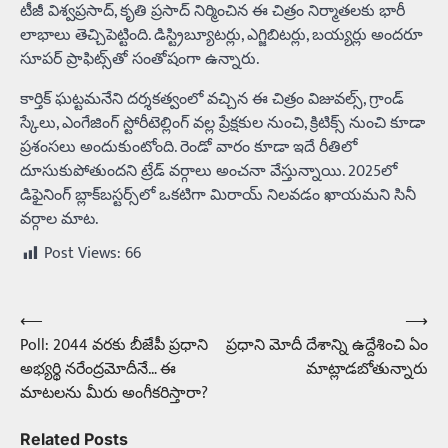
టీజీ విశ్వప్రసాద్, కృతి ప్రసాద్ నిర్మించిన ఈ చిత్రం నిర్మాతలకు భారీ
లాభాలు తెచ్చిపెట్టింది. డిస్ట్రిబ్యూటర్లు, ఎగ్జిబిటర్లు, బయ్యర్లు అందరూ
సూపర్ ప్రాఫిట్స్‌తో సంతోషంగా ఉన్నారు.
కార్తిక్ ఘట్టమనేని దర్శకత్వంలో వచ్చిన ఈ చిత్రం విజువల్స్, గ్రాండ్
స్కేలు, ఎంగేజింగ్ స్టోరీటెల్లింగ్ వల్ల ప్రేక్షకుల నుంచి, క్రిటిక్స్ నుంచి కూడా
ప్రశంసలు అందుకుంటోంది. రెండో వారం కూడా ఇదే రీతిలో
దూసుకుపోతుందని ట్రేడ్ వర్గాలు అంచనా వేస్తున్నాయి. 2025లో
డిఫైనింగ్ బ్లాక్‌బస్టర్స్‌లో ఒకటిగా మిరాయ్ నిలవడం ఖాయమని సినీ
వర్గాల మాట.
Post Views:
66
⟵
⟶
Post
Poll: 2044 వరకు బీజేపీ ప్రధాని
ప్రధాని మోదీ దేశాన్ని ఉద్దేశించి ఏం
navigation
అభ్యర్థి నరేంద్రమోదీనే… ఈ
మాట్లాడబోతున్నారు
మాటలను మీరు అంగీకరిస్తారా?
Related Posts