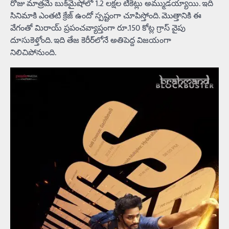
రోజు మాత్రమే బుక్‌మైషోలో 1.2 లక్షల టికెట్లు అమ్ముడయ్యాయి. ఇది
సినిమాకి ఎంతటి క్రేజ్ ఉందో స్పష్టంగా చూపిస్తోంది. మొత్తానికి ఈ
వేగంతో మిరాయ్ ప్రపంచవ్యాప్తంగా రూ.150 కోట్ల గ్రాస్ వైపు
దూసుకెళ్తోంది. ఇది తేజ కెరీర్‌లోనే అతిపెద్ద విజయంగా
నిలిచిపోనుంది.