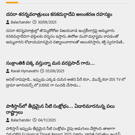
దసరా శరన్నవరాత్రులుః కనకదుర్గాదేవి అలంకరణ రహస్యం
Balachander
30/09/2025
దసరా శరన్నవరాత్రుల్లో తొమ్మిదోరోజు విజయవాడ ఇంద్రకీలాద్రిపై అమ్మవారు
కనకదుర్గాదేవిగా భక్తులకు దర్శనం ఇస్తారు. ఈరోజు మహా దుర్గాష్టమి కావడంతో
అమ్మవారిని శోభాయమానమైన రత్నాలంకారాలతో అలంకరిస్తారు. శక్తి స్వరూపిణి…
సంక్రాంతికి పక్క వస్తున్నా మన వరప్రసాద్ గారు…
Ravali Hymavathi
05/09/2025
అనిల్ రావిపూడి… ఇప్పుడు ఎక్కడ చుసిన అతని పేరే కదా… మొన్నే కదా ZEE TV లో
డ్రామా జూనియర్స్ లో JUDGE గా సందడి చేసాడు.…
పాకిస్తాన్‌లో తీవ్రమైన నీటి సంక్షోభం… ఏడారిమారనున్న పలు
రాష్ట్రాలు
Balachander
04/11/2025
పాకిస్తాన్‌ ఇప్పుడు తీవ్రమైన నీటి సంక్షోభం వైపు అడుగులు వేస్తోంది. తాజాగా
విడుదలైన Ecological Threat Report 2025 ప్రకారం, భారత ప్రభుత్వం ఇండస్‌