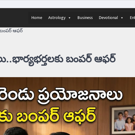
Home
Astrology
Business
Devotional
En
ంపర్‌ ఆఫర్‌
.భార్యభర్తలకు బంపర్‌ ఆఫర్‌