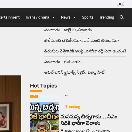
Balachander
15/04/2026
ఉత్తర ప్రదేశ్‌లోని ఝాన్సీ జిల్లాలో ఒక
వింతైన రోడ్డు ప్రమాదం చోటుచేసుకుంది.
tertainment
Jivanavidhana
News
Sports
Trending
ఝాన్సీ–కాన్పూర్ జాతీయ రహదారిపై
వేల సంఖ్యలో బీరు…
5
పంచాంగం – జులై 10, శుక్రవారం
భలే మంచి చౌకబేరమూ… ఇదే మంచి తరుణమూ
Trending
తిరుమల వెళ్లేవారికి అలర్ట్‌…ఈరోజు రద్దీ ఎలా ఉందంటే
అక్కడ ఆదివారం బట్టలు
ఉతికితే…జైలుకే
పంచాంగం – గురువారం
Balachander
13/06/2026
అఖిల్‌ లెనిన్ క్లైమాక్స్‌ సీక్రెట్‌… పక్కా హిట్‌
ఆదివారం వచ్చిందంటే చాలు
సామాన్యుడి నుండి సాఫ్ట్‌వేర్ ఉద్యోగి
Hot Topics
వరకు అందరికీ గుర్తొచ్చే మొదటి పని
‘బట్టలు ఉతకడం’. వారం…
1
Trending
మనసున్న బిచ్చగాడు… సీఎం
నిధికి భారీగా విరాళం
Balachander
28/05/2026