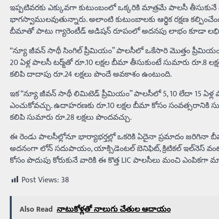
ఇప్పటివరకు ఎక్కువగా కుటుంబంలో ఒక్కరికి మాత్రమే పాలసీ తీసుకునే పరి
భాగస్వాములవుతున్నారు. అలాంటి కుటుంబాలకు ఆర్థిక రక్షణ కల్పించేం
బీమాతో పాటు గ్యారెంటీడ్ అడిషన్ రూపంలో అదనపు లాభం కూడా లభిస్తుం
“న్యూ జీవన్ సాథీ సింగిల్ ప్రీమియం” పాలసీలో ఒకేసారి మొత్తం ప్రీమియ
20 ఏళ్ల పాలసీ టర్మ్‌తో రూ.10 లక్షల బీమా తీసుకుంటే సుమారు రూ.8 లక్షల
కలిపి దాదాపు రూ.24 లక్షలు పొందే అవకాశం ఉంటుంది.
ఇక “న్యూ జీవన్ సాథీ లిమిటెడ్ ప్రీమియం” పాలసీలో 5, 10 లేదా 15 ఏళ్ల
ఎంచుకోవచ్చు. ఉదాహరణకు రూ.10 లక్షల బీమా కోసం సంవత్సరానికి సుమారు
కలిపి సుమారు రూ.28 లక్షలు పొందవచ్చు.
ఈ రెండు పాలసీల్లోనూ భార్యాభర్తల్లో ఒకరికి ఏదైనా ప్రమాదం జరిగినా బీమా మ
అదనంగా లోన్ సదుపాయం, యాక్సిడెంటల్ బెనిఫిట్, క్రిటికల్ ఇల్‌నెస్ 
కోసం పొదుపు కోరుకునే వారికి ఈ కొత్త LIC పాలసీలు మంచి ఎంపికగా 
Post Views:
38
Also Read
నాటుకోళ్లతో నాలుగు చేతుల ఆదాయం