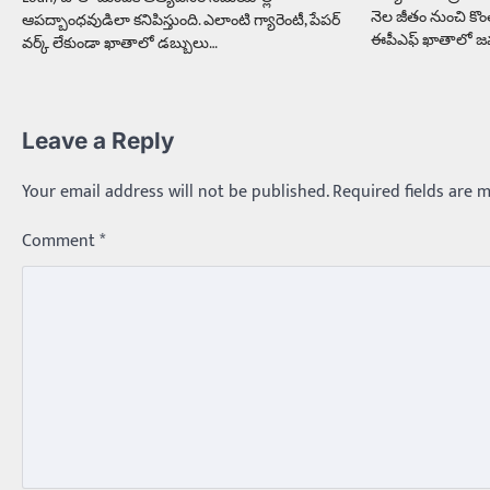
నెల జీతం నుంచి కొం
ఆపద్బాంధవుడిలా కనిపిస్తుంది. ఎలాంటి గ్యారెంటీ, పేపర్
ఈపీఎఫ్ ఖాతాలో 
వర్క్ లేకుండా ఖాతాలో డబ్బులు…
Leave a Reply
Your email address will not be published.
Required fields are 
Comment
*