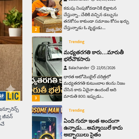
కడుపు నింపుకోవడానికి భిక్షాటన
చేస్తున్నా… చేతికి వచ్చిన డబ్బును
తనకోసం కాకుండా సమాజం కోసం ఖర్చు
చేస్తున్నాడు ఓ వృద్ధుడు.…
2
Trending
మధ్యతరగతి కారు…మారుతీ
భలేచౌకసారు
Balachander
22/05/2026
భారత ఆటోమొబైల్ చరిత్రలో
మధ్యతరగతి కుటుంబాల కలను నిజం
చేసిన కారు ఏదైనా ఉందంటే అది
మారుతి 800. ఇప్పుడు…
3
న్సూరెన్స్
Trending
ూ జీవన్
ఏంది గురూ ఇంత అందంగా
ంచే
ఉన్నాడు…అమ్మాయిలే కాదు
అబ్బాయిలు సైతం