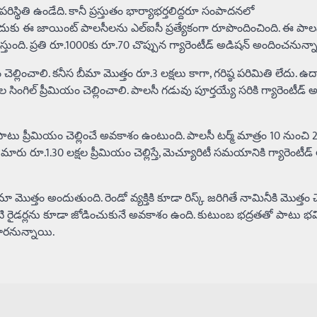
స్థితి ఉండేది. కానీ ప్రస్తుతం భార్యాభర్తలిద్దరూ సంపాదనలో
దుకు ఈ జాయింట్ పాలసీలను ఎల్‌ఐసీ ప్రత్యేకంగా రూపొందించింది. ఈ పాలసీ
ది. ప్రతి రూ.1000కు రూ.70 చొప్పున గ్యారెంటీడ్ అడిషన్ అందించనున్నా
ం చెల్లించాలి. కనీస బీమా మొత్తం రూ.3 లక్షలు కాగా, గరిష్ఠ పరిమితి లేదు.
 సింగిల్ ప్రీమియం చెల్లించాలి. పాలసీ గడువు పూర్తయ్యే సరికి గ్యారెంటీడ్ 
 పాటు ప్రీమియం చెల్లించే అవకాశం ఉంటుంది. పాలసీ టర్మ్ మాత్రం 10 నుంచి 
 రూ.1.30 లక్షల ప్రీమియం చెల్లిస్తే, మెచ్యూరిటీ సమయానికి గ్యారెంటీడ్
ొత్తం అందుతుంది. రెండో వ్యక్తికి కూడా రిస్క్ జరిగితే నామినీకి మొత్తం చెల్
వంటి రైడర్లను కూడా జోడించుకునే అవకాశం ఉంది. కుటుంబ భద్రతతో పాటు భవి
మారనున్నాయి.