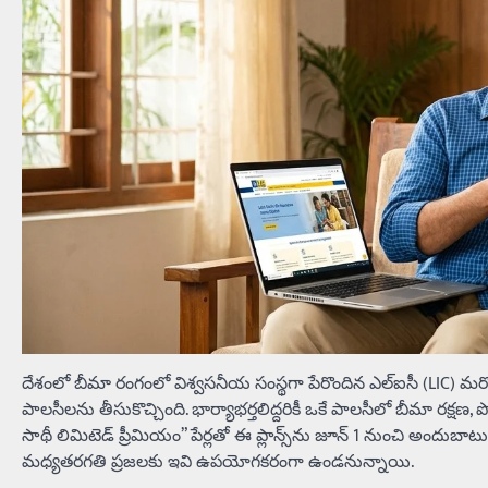
దేశంలో బీమా రంగంలో విశ్వసనీయ సంస్థగా పేరొందిన ఎల్‌ఐసీ (LIC) మరోసా
పాలసీలను తీసుకొచ్చింది. భార్యాభర్తలిద్దరికీ ఒకే పాలసీలో బీమా రక్షణ,
సాథీ లిమిటెడ్ ప్రీమియం” పేర్లతో ఈ ప్లాన్స్‌ను జూన్ 1 నుంచి అందుబ
మధ్యతరగతి ప్రజలకు ఇవి ఉపయోగకరంగా ఉండనున్నాయి.