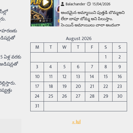
Balachander
15/04/2026
ల్లో
అందమైన అమ్మాయిని పుత్తడి బొమ్మఅని
రు.
లేదా బాపూ బోమ్మ అని పిలుస్తాం.
స్పెయిన్‌ అమ్మాయిలు చాలా అందంగా
 ఉదాహరణకు
ఉంటారనే నానుడి…
4
అడిషన్లతో
August 2026
Trending
M
T
W
T
F
S
S
రోడ్డుపై ఏరులై పారిన బీర్లు…
1
2
25 ఏళ్ల వరకు
ఘాటుతో మండుతున్న నోర్లు
 అడిషన్లతో
3
4
5
6
7
8
9
Balachander
15/04/2026
10
11
12
13
14
15
16
ఉత్తర ప్రదేశ్‌లోని ఝాన్సీ జిల్లాలో ఒక
లిస్తారు.
వింతైన రోడ్డు ప్రమాదం చోటుచేసుకుంది.
17
18
19
20
21
22
23
ష్యత్తు
ఝాన్సీ–కాన్పూర్ జాతీయ రహదారిపై
24
25
26
27
28
29
30
వేల సంఖ్యలో బీరు…
5
31
Trending
అక్కడ ఆదివారం బట్టలు
« Jul
ఉతికితే…జైలుకే