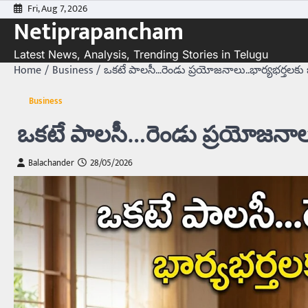
Skip
Fri, Aug 7, 2026
Netiprapancham
to
content
Latest News, Analysis, Trending Stories in Telugu
Home
Business
ఒకటే పాలసీ…రెండు ప్రయోజనాలు..భార్యభర్తలకు బ
Business
ఒకటే పాలసీ…రెండు ప్రయోజనాలు.
Balachander
28/05/2026