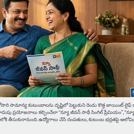
రి సామాన్య కుటుంబాలను దృష్టిలో పెట్టుకుని రెండు కొత్త జాయింట్ లైఫ్ ఇ
 పొదుపు ప్రయోజనాలు కల్పించేలా “న్యూ జీవన్ సాథీ సింగిల్ ప్రీమియం”, “న్య
ాటులోకి తీసుకురానుంది. ఉద్యోగాలు చేసే దంపతులు, కుటుంబ భద్రతపై ఆలోచి