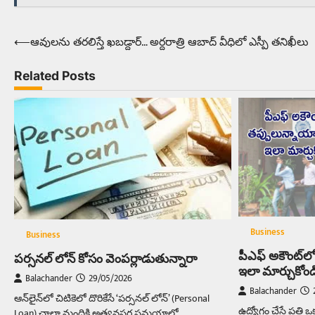
⟵
ఆవుల‌ను త‌ర‌లిస్తే ఖ‌బ‌డ్దార్‌… అర్ద‌రాత్రి ఆబాద్ వీధిలో ఎస్పీ త‌నిఖీలు
Post
navigation
Related Posts
Business
Business
పీఎఫ్‌ అకౌంట్‌
పర్సనల్‌ లోన్‌ కోసం వెంపర్లాడుతున్నారా
ఇలా మార్చుకోండ
Balachander
29/05/2026
Balachander
ఆన్‌లైన్‌లో చిటికెలో దొరికేసే ‘పర్సనల్ లోన్’ (Personal
ఉద్యోగం చేసే ప్రతి ఒ
Loan) చాలా మందికి అత్యవసర సమయాల్లో