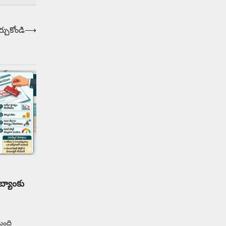
Balachander
13/06/2026
ఆదివారం వచ్చిందంటే చాలు
సామాన్యుడి నుండి సాఫ్ట్‌వేర్ ఉద్యోగి
్చుకోండి
⟶
వరకు అందరికీ గుర్తొచ్చే మొదటి పని
‘బట్టలు ఉతకడం’. వారం…
1
Trending
మనసున్న బిచ్చగాడు… సీఎం
నిధికి భారీగా విరాళం
Balachander
28/05/2026
కడుపు నింపుకోవడానికి భిక్షాటన
చేస్తున్నా… చేతికి వచ్చిన డబ్బును
తనకోసం కాకుండా సమాజం కోసం ఖర్చు
చేస్తున్నాడు ఓ వృద్ధుడు.…
2
బ్యాంకు
Trending
మధ్యతరగతి కారు…మారుతీ
భలేచౌకసారు
మంది