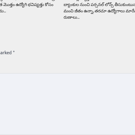
త మొత్తం ఉద్యోగి భవిష్యత్తు కోసం
బ్యాంకుల నుంచి పర్సనల్ లోన్స్ తీసుకుంటున
జమ…
మంచి జీతం ఉన్నా, తరచూ ఉద్యోగాలు మారేవ
రుణాలు…
marked
*