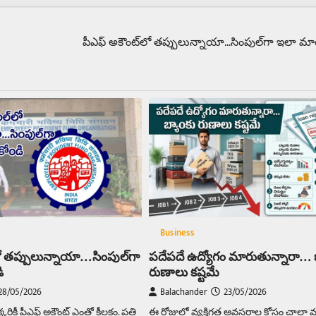
పీఎఫ్‌ అకౌంట్‌లో తప్పులున్నాయా…సింపుల్‌గా ఇలా మార
Business
లో తప్పులున్నాయా…సింపుల్‌గా
పదేపదే ఉద్యోగం మారుతున్నారా… 
ి
రుణాలు కష్టమే
28/05/2026
Balachander
23/05/2026
క్కరికీ పీఎఫ్ అకౌంట్ ఎంతో కీలకం. ప్రతి
ఈ రోజుల్లో వ్యక్తిగత అవసరాల కోసం చాలా 