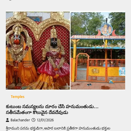
Temples
కుటుంబ సమస్యలను దూరం చేసే హనుమంతుడు…
సతీసమేతంగా కొలువైన దేవదేవుడు
Balachander
12/01/2026
శ్రీరాముని పరమ భక్తుడిగా, అపార బలానికి ప్రతీకగా హనుమంతుడు భక్తుల