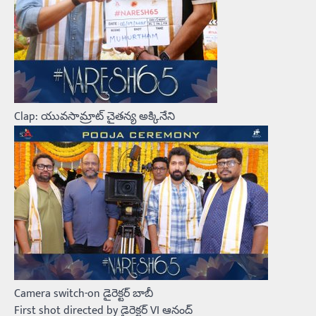
Clap: యువసామ్రాట్ చైతన్య అక్కినేని
Camera switch-on డైరెక్టర్ బాబీ
First shot directed by డైరెక్టర్ VI ఆనంద్