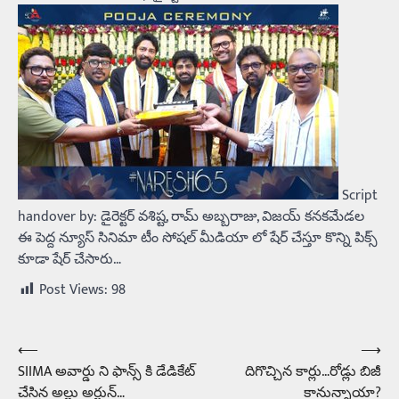
Script
handover by: డైరెక్టర్ వశిష్ట, రామ్ అబ్బరాజు, విజయ్ కనకమేడల
ఈ పెద్ద న్యూస్ సినిమా టీం సోషల్ మీడియా లో షేర్ చేస్తూ కొన్ని పిక్స్
కూడా షేర్ చేసారు…
Post Views:
98
⟵
⟶
Post
SIIMA అవార్డు ని ఫాన్స్ కి డేడికేట్
దిగొచ్చిన కార్లు…రోడ్లు బిజీ
navigation
చేసిన అల్లు అర్జున్…
కానున్నాయా?