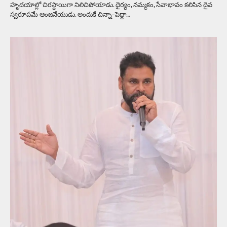
హృదయాల్లో చిరస్థాయిగా నిలిచిపోయాడు. ధైర్యం, నమ్మకం, సేవాభావం కలిసిన దైవ
స్వరూపమే ఆంజనేయుడు. అందుకే చిన్నా–పెద్దా…