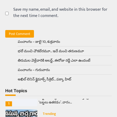
బోమ్మ అని పిలుస్తాం. స్పెయిన్‌ అమ్మాయిలు చాలా
అందంగా ఉంటారనే నానుడి…
Save my name, email, and website in this browser for
4
the next time I comment.
Trending
రోడ్డుపై ఏరులై పారిన బీర్లు… ఘాటుతో
మండుతున్న నోర్లు
Balachander
15/04/2026
పంచాంగం – జులై 10, శుక్రవారం
ఉత్తర ప్రదేశ్‌లోని ఝాన్సీ జిల్లాలో ఒక వింతైన రోడ్డు
భలే మంచి చౌకబేరమూ… ఇదే మంచి తరుణమూ
ప్రమాదం చోటుచేసుకుంది. ఝాన్సీ–కాన్పూర్ జాతీయ
రహదారిపై వేల సంఖ్యలో బీరు…
5
తిరుమల వెళ్లేవారికి అలర్ట్‌…ఈరోజు రద్దీ ఎలా ఉందంటే
పంచాంగం – గురువారం
Trending
అక్కడ ఆదివారం బట్టలు ఉతికితే…జైలుకే
అఖిల్‌ లెనిన్ క్లైమాక్స్‌ సీక్రెట్‌… పక్కా హిట్‌
Balachander
13/06/2026
Hot Topics
ఆదివారం వచ్చిందంటే చాలు సామాన్యుడి నుండి
సాఫ్ట్‌వేర్ ఉద్యోగి వరకు అందరికీ గుర్తొచ్చే మొదటి పని
‘బట్టలు ఉతకడం’. వారం…
1
Trending