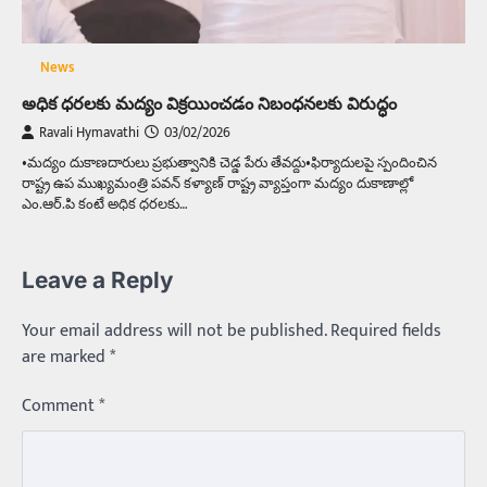
News
అధిక ధరలకు మద్యం విక్రయించడం నిబంధనలకు విరుద్ధం
Ravali Hymavathi
03/02/2026
•మద్యం దుకాణదారులు ప్రభుత్వానికి చెడ్డ పేరు తేవద్దు•ఫిర్యాదులపై స్పందించిన
రాష్ట్ర ఉప ముఖ్యమంత్రి పవన్ కళ్యాణ్ రాష్ట్ర వ్యాప్తంగా మద్యం దుకాణాల్లో
ఎం.ఆర్.పి కంటే అధిక ధరలకు…
Leave a Reply
Your email address will not be published.
Required fields
are marked
*
Comment
*