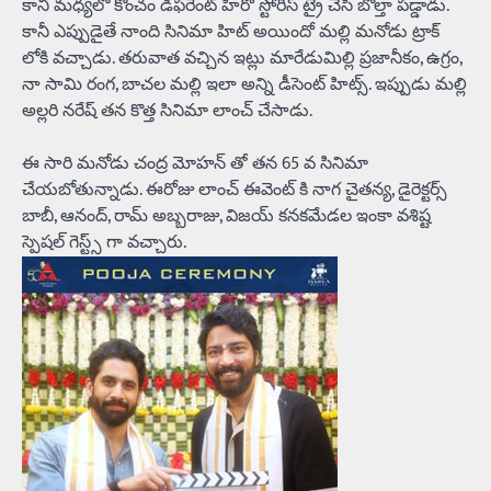
కానీ మధ్యలో కొంచం డిఫరెంట్ హీరో స్టోరీస్ ట్రై చేసి బోల్తా పడ్డాడు.
కానీ ఎప్పుడైతే నాంది సినిమా హిట్ అయిందో మల్లి మనోడు ట్రాక్
లోకి వచ్చాడు. తరువాత వచ్చిన ఇట్లు మారేడుమిల్లి ప్రజానీకం, ఉగ్రం,
నా సామి రంగ, బాచల మల్లి ఇలా అన్ని డీసెంట్ హిట్స్. ఇప్పుడు మల్లి
అల్లరి నరేష్ తన కొత్త సినిమా లాంచ్ చేసాడు.
ఈ సారి మనోడు చంద్ర మోహన్ తో తన 65 వ సినిమా
చేయబోతున్నాడు. ఈరోజు లాంచ్ ఈవెంట్ కి నాగ చైతన్య, డైరెక్టర్స్
బాబీ, ఆనంద్, రామ్ అబ్బరాజు, విజయ్ కనకమేడల ఇంకా వశిష్ట
స్పెషల్ గెస్ట్స్ గా వచ్చారు.