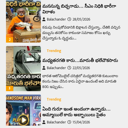
మనసున్న బిచ్చగాడు… సీఎం నిధికి భారీగా
విరాళం
Balachander
28/05/2026
కడుపు నింపుకోవడానికి భిక్షాటన చేస్తున్నా… చేతికి వచ్చిన
డబ్బును తనకోసం కాకుండా సమాజం కోసం ఖర్చు
చేస్తున్నాడు ఓ వృద్ధుడు.…
2
Trending
మధ్యతరగతి కారు…మారుతీ భలేచౌకసారు
Balachander
22/05/2026
భారత ఆటోమొబైల్ చరిత్రలో మధ్యతరగతి కుటుంబాల
కలను నిజం చేసిన కారు ఏదైనా ఉందంటే అది మారుతి
800. ఇప్పుడు…
3
Trending
ఏంది గురూ ఇంత అందంగా ఉన్నాడు…
అమ్మాయిలే కాదు అబ్బాయిలు సైతం
Balachander
15/04/2026