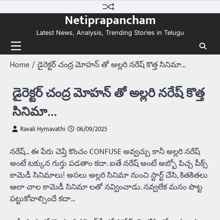
Skip
Netiprapancham
to
content
Latest News, Analysis, Trending Stories in Telugu
Home
డైరెక్టర్ చంద్ర మోహన్ తో అల్లరి నరేష్ కొత్త సినిమా…
డైరెక్టర్ చంద్ర మోహన్ తో అల్లరి నరేష్ కొత్త
సినిమా…
Ravali Hymavathi
06/09/2025
నరేష్… ఈ పేరు చెప్తే కొంచం CONFUSE అవ్వచ్చు కానీ అల్లరి నరేష్
అంటే టక్కున గుర్తు పడతాం కదా. ఐతే నరేష్ అంటే అబ్బో పిచ్చ పీక్స్
కామెడీ సినిమాలు! అసలు అల్లరి సినిమా నుంచి స్టార్ట్ చేసి, కితకితలు
ఆలా చాల కామెడీ సినిమా లతో నవ్వించాడు. నవ్వలేక మనం పొట్ట
పట్టుకోవాల్సిందే కదా…