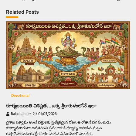
Related Posts
Devotional
కూర్మజయింతి విశిష్టత…ఒక్క శ్రీకాకుళంలోనే ఇలా
Balachander
01/05/2026
వైశాఖ పూర్ణిమ అంటే భక్తులకు ప్రత్యేకమైన రోజు. ఆ రోజునే భగవంతుడు
కూర్మావతారంగా అవతరించి ప్రపంచానికి ధర్మాన్ని కాపాడిన ఘట్టం
గుర్తుచేసుకుంటారు. క్షీరసాగర మథన సమయంలో మందర…