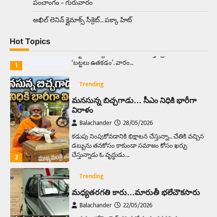
పంచాంగం – గురువారం
Trending
అక్కడ ఆదివారం బట్టలు ఉతికితే…జైలుకే
అఖిల్‌ లెనిన్ క్లైమాక్స్‌ సీక్రెట్‌… పక్కా హిట్‌
Balachander
13/06/2026
Hot Topics
ఆదివారం వచ్చిందంటే చాలు సామాన్యుడి నుండి
సాఫ్ట్‌వేర్ ఉద్యోగి వరకు అందరికీ గుర్తొచ్చే మొదటి పని
‘బట్టలు ఉతకడం’. వారం…
1
Trending
మనసున్న బిచ్చగాడు… సీఎం నిధికి భారీగా
విరాళం
Balachander
28/05/2026
కడుపు నింపుకోవడానికి భిక్షాటన చేస్తున్నా… చేతికి వచ్చిన
డబ్బును తనకోసం కాకుండా సమాజం కోసం ఖర్చు
చేస్తున్నాడు ఓ వృద్ధుడు.…
2
Trending
మధ్యతరగతి కారు…మారుతీ భలేచౌకసారు
Balachander
22/05/2026