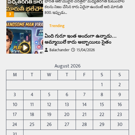
భారత ఆటోమొబైల్ చరిత్రలో మధ్యతరగతి కుటుంబాల
కలను నిజం చేసిన కారు ఏదైనా ఉందంటే అది మారుతి
800. ఇప్పుడు…
3
Trending
ఏంది గురూ ఇంత అందంగా ఉన్నాడు…
అమ్మాయిలే కాదు అబ్బాయిలు సైతం
Balachander
15/04/2026
అందమైన అమ్మాయిని పుత్తడి బొమ్మఅని లేదా బాపూ
బోమ్మ అని పిలుస్తాం. స్పెయిన్‌ అమ్మాయిలు చాలా
August 2026
అందంగా ఉంటారనే నానుడి…
4
M
T
W
T
F
S
S
Trending
1
2
రోడ్డుపై ఏరులై పారిన బీర్లు… ఘాటుతో
3
4
5
6
7
8
9
మండుతున్న నోర్లు
10
11
12
13
14
15
16
Balachander
15/04/2026
17
18
19
20
21
22
23
ఉత్తర ప్రదేశ్‌లోని ఝాన్సీ జిల్లాలో ఒక వింతైన రోడ్డు
ప్రమాదం చోటుచేసుకుంది. ఝాన్సీ–కాన్పూర్ జాతీయ
24
25
26
27
28
29
30
రహదారిపై వేల సంఖ్యలో బీరు…
5
31