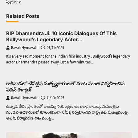
పూజలు
Related Posts
RIP Dhamendra Ji: 10 Iconic Dialogues Of This
Bollywood’s Legendary Actor…
Ravali Hymavathi
24/11/2025
It’s a very sad moment for the Indian film industry… Bollywood’s legendary
actor Dharmendra passed away just a few minutes…
కాకినాడలో చేపట్టిన మత్స్యకారులతో మాట మంతి నిర్వహించిన
పవన్ కళ్యాణ్
Ravali Hymavathi
11/10/2025
ఉప్పాడ తీరం ప్రాంతంలో కాలుష్య నియంత్రణ అంశాలపై కాలుష్య నియంత్రణ
మండలి అధికారులతో కూలంకషంగా సమీక్ష నిర్వహించిన రాష్ట్ర ఉప ముఖ్యమంత్రి,
అటవీ, పర్యావరణ శాఖ మంత్రి…