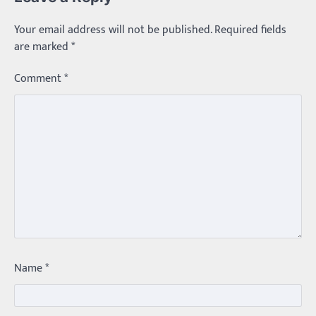
Your email address will not be published.
Required fields
are marked
*
Comment
*
Trending
Name
*
మధ్యతరగతి కారు…మారుతీ భలేచౌకసారు
Balachander
22/05/2026
భారత ఆటోమొబైల్ చరిత్రలో మధ్యతరగతి కుటుంబాల