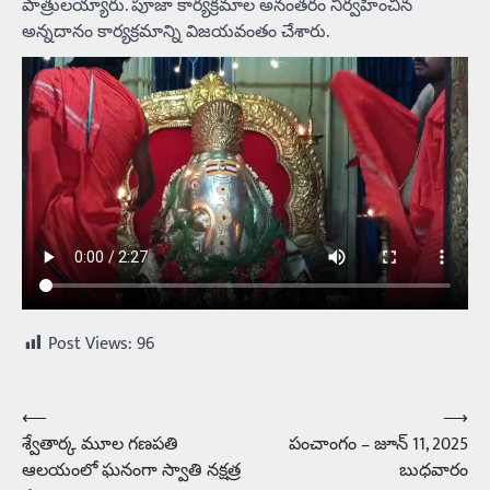
పాత్రులయ్యారు. పూజా కార్యక్రమాల అనంతరం నిర్వహించిన
అన్నదానం కార్యక్రమాన్ని విజయవంతం చేశారు.
Post Views:
96
⟵
⟶
Post
శ్వేతార్క మూల గణపతి
పంచాంగం – జూన్‌ 11, 2025
navigation
ఆలయంలో ఘనంగా స్వాతి నక్షత్ర
బుధవారం