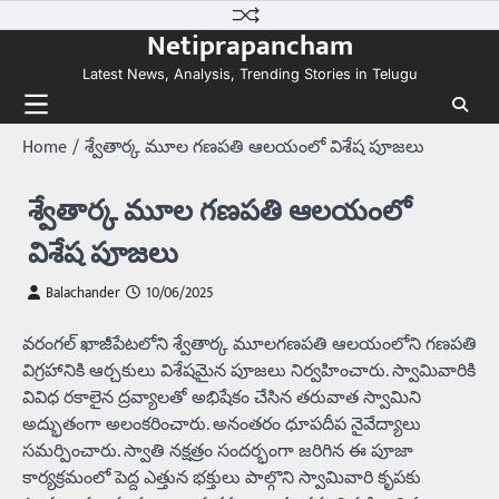
Skip
Netiprapancham
to
content
Latest News, Analysis, Trending Stories in Telugu
Home
శ్వేతార్క మూల గణపతి ఆలయంలో విశేష పూజలు
శ్వేతార్క మూల గణపతి ఆలయంలో
విశేష పూజలు
Balachander
10/06/2025
వరంగల్‌ ఖాజీపేటలోని శ్వేతార్క మూలగణపతి ఆలయంలోని గణపతి
విగ్రహానికి ఆర్చకులు విశేషమైన పూజలు నిర్వహించారు. స్వామివారికి
వివిధ రకాలైన ద్రవ్యాలతో అభిషేకం చేసిన తరువాత స్వామిని
అద్భుతంగా అలంకరించారు. అనంతరం ధూపదీప నైవేద్యాలు
సమర్పించారు. స్వాతి నక్షత్రం సందర్భంగా జరిగిన ఈ పూజా
కార్యక్రమంలో పెద్ద ఎత్తున భక్తులు పాల్గొని స్వామివారి కృపకు