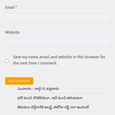
కలను నిజం చేసిన కారు ఏదైనా ఉందంటే అది మారుతి
Email
*
800. ఇప్పుడు…
3
Trending
ఏంది గురూ ఇంత అందంగా ఉన్నాడు…
Website
అమ్మాయిలే కాదు అబ్బాయిలు సైతం
Balachander
15/04/2026
అందమైన అమ్మాయిని పుత్తడి బొమ్మఅని లేదా బాపూ
బోమ్మ అని పిలుస్తాం. స్పెయిన్‌ అమ్మాయిలు చాలా
అందంగా ఉంటారనే నానుడి…
Save my name, email, and website in this browser for
4
the next time I comment.
Trending
రోడ్డుపై ఏరులై పారిన బీర్లు… ఘాటుతో
మండుతున్న నోర్లు
Balachander
15/04/2026
పంచాంగం – జులై 10, శుక్రవారం
ఉత్తర ప్రదేశ్‌లోని ఝాన్సీ జిల్లాలో ఒక వింతైన రోడ్డు
భలే మంచి చౌకబేరమూ… ఇదే మంచి తరుణమూ
ప్రమాదం చోటుచేసుకుంది. ఝాన్సీ–కాన్పూర్ జాతీయ
రహదారిపై వేల సంఖ్యలో బీరు…
5
తిరుమల వెళ్లేవారికి అలర్ట్‌…ఈరోజు రద్దీ ఎలా ఉందంటే