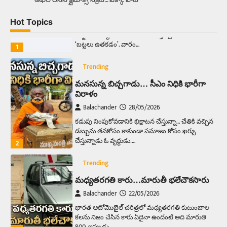
Balachander
13/06/2026
Hot Topics
ఆదివారం వచ్చిందంటే చాలు సామాన్యుడి నుండి
సాఫ్ట్‌వేర్ ఉద్యోగి వరకు అందరికీ గుర్తొచ్చే మొదటి పని
‘బట్టలు ఉతకడం’. వారం…
1
Trending
మనసున్న బిచ్చగాడు… సీఎం నిధికి భారీగా
విరాళం
Balachander
28/05/2026
కడుపు నింపుకోవడానికి భిక్షాటన చేస్తున్నా… చేతికి వచ్చిన
డబ్బును తనకోసం కాకుండా సమాజం కోసం ఖర్చు
చేస్తున్నాడు ఓ వృద్ధుడు.…
2
Trending
మధ్యతరగతి కారు…మారుతీ భలేచౌకసారు
Balachander
22/05/2026
భారత ఆటోమొబైల్ చరిత్రలో మధ్యతరగతి కుటుంబాల
కలను నిజం చేసిన కారు ఏదైనా ఉందంటే అది మారుతి