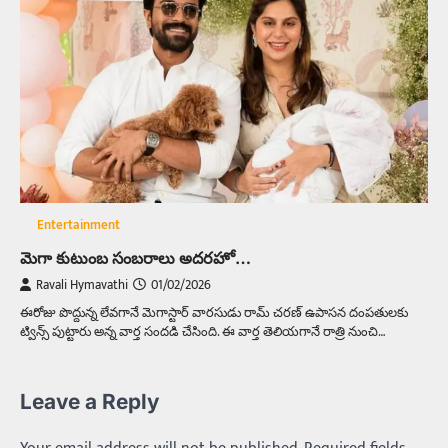
Entertainment
మెగా కుటుంబ సంబరాలు అదరహో…
Ravali Hymavathi
01/02/2026
ఈరోజు పొద్దున్న లేవగానే మెగాస్టార్ వారసుడు రామ్ చరణ్ ఉపాసన దంపతులకు
ట్విన్స్ పుట్టారు అన్న వార్త సందడి చేసింది. ఈ వార్త తెలియగానే రాత్రి నుంచి…
Leave a Reply