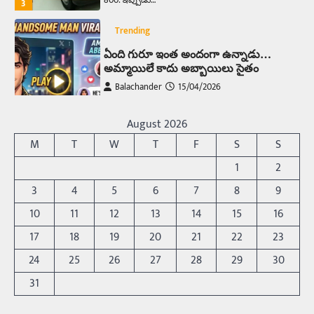
800. ఇప్పుడు…
3
Trending
ఏంది గురూ ఇంత అందంగా ఉన్నాడు…
అమ్మాయిలే కాదు అబ్బాయిలు సైతం
Balachander
15/04/2026
అందమైన అమ్మాయిని పుత్తడి బొమ్మఅని లేదా బాపూ
బోమ్మ అని పిలుస్తాం. స్పెయిన్‌ అమ్మాయిలు చాలా
August 2026
అందంగా ఉంటారనే నానుడి…
4
M
T
W
T
F
S
S
Trending
1
2
రోడ్డుపై ఏరులై పారిన బీర్లు… ఘాటుతో
3
4
5
6
7
8
9
మండుతున్న నోర్లు
10
11
12
13
14
15
16
Balachander
15/04/2026
17
18
19
20
21
22
23
ఉత్తర ప్రదేశ్‌లోని ఝాన్సీ జిల్లాలో ఒక వింతైన రోడ్డు
ప్రమాదం చోటుచేసుకుంది. ఝాన్సీ–కాన్పూర్ జాతీయ
24
25
26
27
28
29
30
రహదారిపై వేల సంఖ్యలో బీరు…
5
31
Trending