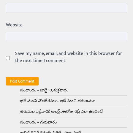
Trending
ఏంది గురూ ఇంత అందంగా ఉన్నాడు…
Website
అమ్మాయిలే కాదు అబ్బాయిలు సైతం
Balachander
15/04/2026
అందమైన అమ్మాయిని పుత్తడి బొమ్మఅని లేదా బాపూ
బోమ్మ అని పిలుస్తాం. స్పెయిన్‌ అమ్మాయిలు చాలా
అందంగా ఉంటారనే నానుడి…
Save my name, email, and website in this browser for
4
the next time I comment.
Trending
రోడ్డుపై ఏరులై పారిన బీర్లు… ఘాటుతో
మండుతున్న నోర్లు
Balachander
15/04/2026
పంచాంగం – జులై 10, శుక్రవారం
ఉత్తర ప్రదేశ్‌లోని ఝాన్సీ జిల్లాలో ఒక వింతైన రోడ్డు
భలే మంచి చౌకబేరమూ… ఇదే మంచి తరుణమూ
ప్రమాదం చోటుచేసుకుంది. ఝాన్సీ–కాన్పూర్ జాతీయ
రహదారిపై వేల సంఖ్యలో బీరు…
5
తిరుమల వెళ్లేవారికి అలర్ట్‌…ఈరోజు రద్దీ ఎలా ఉందంటే
పంచాంగం – గురువారం
Trending
అక్కడ ఆదివారం బట్టలు ఉతికితే…జైలుకే
అఖిల్‌ లెనిన్ క్లైమాక్స్‌ సీక్రెట్‌… పక్కా హిట్‌