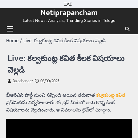
Skip
Netiprapancham
to
content
Latest News, Analysis, Trending Stories in Telugu
Home
Live: కల్వకుంట్ల కవిత కీలక విషయాలు వెల్లడి
Live: కల్వకుంట్ల కవిత కీలక విషయాలు
వెల్లడి
Balachander
03/09/2025
బీఆర్ఎస్ పార్టీ నుంచి సస్పెండ్‌ అయిన తరువాత
కల్వకుంట్ల కవిత
ప్రెస్‌మీట్‌ను నిర్వహించారు. ఈ ప్రెస్‌ మీట్‌లో ఆమె కొన్ని కీలక
విషయాలను వెల్లడించారు. ఆ వివరాలను లైవ్‌లో చూద్దాం.