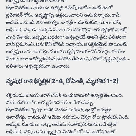
అదృష్ట దేవత బద్ధకంగా ఉంటుంది.
కథా వివరణ:
ఒక యువ ఉద్యోగి రమేష్, ఈరోజు ఉద్యోగంలో
ప్రమోషన్ కోసం అదృష్టాన్ని ఆశ్రయించాలని అనుకున్నాడు. కానీ,
ఉదయం నుండి తన ఆరోగ్యం జాగ్రత్తగా చూసుకుని, యోగా చేసి,
ఆఫీసుకు వెళ్లాడు. అక్కడ సవాలును ఎదుర్కొని, తన కృషితో ప్రాజెక్ట్
పూర్తి చేశాడు. అదృష్టం బద్ధకంగా ఉన్నప్పటికీ, అతని శ్రమ ఫలితంగా
బాస్ ప్రశంసించి, అనుకోని బోనస్ ఇచ్చాడు. ఆసక్తికరమైన పాయింట్:
అదృష్టం కాదు, ఆరోగ్యం మరియు కృషే విజయానికి మార్గం. ఈరోజు
మీరు కూడా ఆరోగ్యకరమైన ఆహారం తీసుకుని, పనిలో దృష్టి పెట్టండి –
ఫలితాలు ఆశ్చర్యకరంగా ఉంటాయి.
వృషభ రాశి (కృత్తిక 2-4, రోహిణి, మృగశిర 1-2)
శక్తి దండం, విజయంలాగే చేతికి అందుబాటులో ఉన్నట్లే ఉంటుంది.
మీరు ఈరోజు మీ అమ్మకు సహాయం చేయవచ్చు.
కథా వివరణ:
వృషభ రాశికి చెందిన సుమతి, ఇంట్లో అమ్మకు
అనారోగ్యం రావడంతో ఆమెకు సహాయం చేస్తూ రోజు ప్రారంభించింది.
అమ్మకు మందులు ఇచ్చి, ఆమెను సంతోషపరిచింది. అదే శక్తితో
ఆఫీసుకు వెళ్లి, ఒక ముఖ్యమైన మీటింగ్ లో తన ఆలోచనలతో