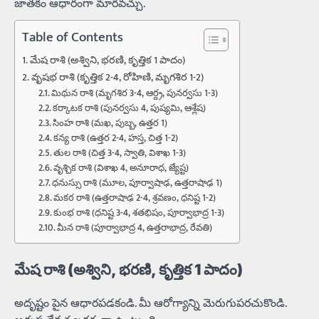
జాతకం ఆధారంగా మారవచ్చు.
Table of Contents
మేష రాశి (అశ్విని, భరణి, కృత్తిక 1 పాదం)
వృషభ రాశి (కృత్తిక 2-4, రోహిణి, మృగశిర 1-2)
మిథున రాశి (మృగశిర 3-4, ఆర్ద్ర, పునర్వసు 1-3)
కర్కాటక రాశి (పునర్వసు 4, పుష్యమి, ఆశ్లేష)
సింహ రాశి (మఖ, పుబ్బ, ఉత్తర 1)
కన్య రాశి (ఉత్తర 2-4, హస్త, చిత్త 1-2)
తుల రాశి (చిత్త 3-4, స్వాతి, విశాఖ 1-3)
వృశ్చిక రాశి (విశాఖ 4, అనూరాధ, జ్యేష్ట)
ధనుస్సు రాశి (మూల, పూర్వాషాఢ, ఉత్తరాషాఢ 1)
మకర రాశి (ఉత్తరాషాఢ 2-4, శ్రవణం, ధనిష్ట 1-2)
కుంభ రాశి (ధనిష్ట 3-4, శతభిషం, పూర్వాభాద్ర 1-3)
మీన రాశి (పూర్వాభాద్ర 4, ఉత్తరాభాద్ర, రేవతి)
మేష రాశి (అశ్విని, భరణి, కృత్తిక 1 పాదం)
అదృష్టం పైన ఆధారపడకండి. మీ ఆరోగ్యాన్ని మెరుగుపరచుకొండి.