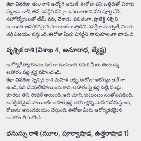
కథా వివరణ:
తుల రాశి ఉద్యోగి అరుణ్, ఈరోజు పని ఒత్తిడితో చిరాకు
పడ్డాడు. కానీ, తన ఎనర్జీని సరిగ్గా ఉపయోగించి, పని పూర్తి చేసి,
సహోద్యోగులతో టీమ్ వర్క్ చేశాడు. ఫలితంగా, ప్రాజెక్ట్ సక్సెస్
అయింది. ఆసక్తికరమైన పాయింట్: ఒత్తిడిని ఎనర్జీగా మార్చితే, చిరాకు
తగ్గి విజయం వస్తుంది. ఈరోజు మీరు ఎనర్జీని సానుకూలంగా వాడండి.
వృశ్చిక రాశి (విశాఖ 4, అనూరాధ, జ్యేష్ట)
ఆరోగ్యరీత్యా కొంచెం డల్ గా ఉంటుంది. కనుక మీరు తింటున్న
ఆహారం పట్ల శ్రద్ధ వహించండి.
కథా వివరణ:
వృశ్చిక రాశి మహిళ లక్ష్మి, ఈరోజు ఆరోగ్యం డల్ గా
ఉండి, పని చేయలేకపోయింది. కానీ, ఆహారం పై శ్రద్ధ పెట్టి, పండ్లు,
కూరలు తిని, రికవర్ అయింది. అది చూసి, కుటుంబం సంతోషపడింది.
ఆసక్తికరమైన పాయింట్: ఆహార శ్రద్ధ ఆరోగ్యాన్ని మెరుగుపరుస్తుంది,
రోజును ఆనందమయం చేస్తుంది. ఈరోజు మీరు ఆరోగ్యకరమైన
ఆహారం తీసుకోండి.
ధనుస్సు రాశి (మూల, పూర్వాషాఢ, ఉత్తరాషాఢ 1)