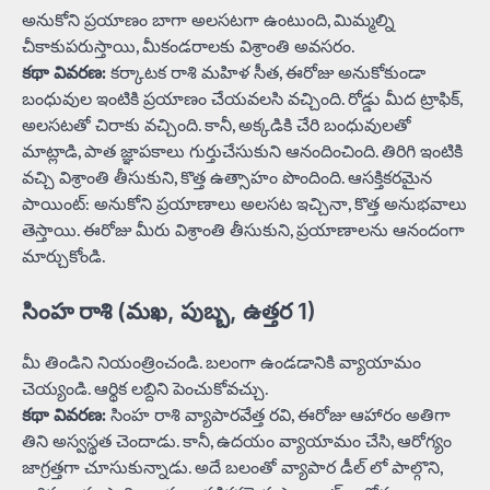
అనుకోని ప్రయాణం బాగా అలసటగా ఉంటుంది, మిమ్మల్ని
చీకాకుపరుస్తాయి, మీకండరాలకు విశ్రాంతి అవసరం.
కథా వివరణ:
కర్కాటక రాశి మహిళ సీత, ఈరోజు అనుకోకుండా
బంధువుల ఇంటికి ప్రయాణం చేయవలసి వచ్చింది. రోడ్డు మీద ట్రాఫిక్,
అలసటతో చిరాకు వచ్చింది. కానీ, అక్కడికి చేరి బంధువులతో
మాట్లాడి, పాత జ్ఞాపకాలు గుర్తుచేసుకుని ఆనందించింది. తిరిగి ఇంటికి
వచ్చి విశ్రాంతి తీసుకుని, కొత్త ఉత్సాహం పొందింది. ఆసక్తికరమైన
పాయింట్: అనుకోని ప్రయాణాలు అలసట ఇచ్చినా, కొత్త అనుభవాలు
తెస్తాయి. ఈరోజు మీరు విశ్రాంతి తీసుకుని, ప్రయాణాలను ఆనందంగా
మార్చుకోండి.
సింహ రాశి (మఖ, పుబ్బ, ఉత్తర 1)
మీ తిండిని నియంత్రించండి. బలంగా ఉండడానికి వ్యాయామం
చెయ్యండి. ఆర్థిక లబ్దిని పెంచుకోవచ్చు.
కథా వివరణ:
సింహ రాశి వ్యాపారవేత్త రవి, ఈరోజు ఆహారం అతిగా
తిని అస్వస్థత చెందాడు. కానీ, ఉదయం వ్యాయామం చేసి, ఆరోగ్యం
జాగ్రత్తగా చూసుకున్నాడు. అదే బలంతో వ్యాపార డీల్ లో పాల్గొని,