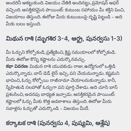
అందరినీ ఆకట్టుకుంది. విజయం చేతికి అందినట్టు, ప్రమోషన్ ఆఫర్
వచ్చింది. ఆసక్తికరమైన పాయింట్: కుటుంబ సహాయం మీ శక్తిని పెంచి,
విజయాలు తెస్తుంది. ఈరోజు మీరు కుటుంబంపై దృష్టి పెట్టండి – అది
మీకు బలం ఇస్తుంది.
మిథున రాశి (మృగశిర 3-4, ఆర్ద్ర, పునర్వసు 1-3)
మీ ఓర్పుని కోల్పోకండి, ప్రత్యేకించి, క్లిష్ట సమయాలలో కోల్పోకండి.
మీరు ఈరోజు కొన్ని కష్టాలను ఎదుర్కొనవచ్చు.
కథా వివరణ:
మిథున రాశి యువకుడు రాజు, ఉద్యోగంలో ఒత్తిడి
ఎదుర్కొన్నాడు. బాస్ డెడ్ లైన్ ఇచ్చి, పని చేయమన్నాడు. కష్టమని
భావించి, ఓర్పు కోల్పోయి రాజీనామా చేయాలనుకున్నాడు. కానీ,
స్నేహితుడి సలహాతో ఓర్పుగా పని పూర్తి చేశాడు. అది చూసి బాస్
ప్రశంసించి, అదనపు బాధ్యత ఇచ్చాడు. ఆసక్తికరమైన పాయింట్:
కష్టాలలో ఓర్పు మీకు కొత్త అవకాశాలు తెస్తుంది. ఈరోజు మీరు
సవాళ్లను ఓర్పుతో ఎదుర్కొండి – విజయం మీదే.
కర్కాటక రాశి (పునర్వసు 4, పుష్యమి, ఆశ్లేష)