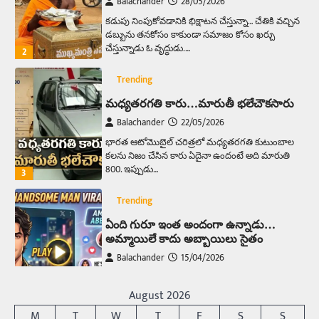
Balachander
28/05/2026
కడుపు నింపుకోవడానికి భిక్షాటన చేస్తున్నా… చేతికి వచ్చిన
డబ్బును తనకోసం కాకుండా సమాజం కోసం ఖర్చు
చేస్తున్నాడు ఓ వృద్ధుడు.…
2
Trending
మధ్యతరగతి కారు…మారుతీ భలేచౌకసారు
Balachander
22/05/2026
భారత ఆటోమొబైల్ చరిత్రలో మధ్యతరగతి కుటుంబాల
కలను నిజం చేసిన కారు ఏదైనా ఉందంటే అది మారుతి
800. ఇప్పుడు…
3
Trending
ఏంది గురూ ఇంత అందంగా ఉన్నాడు…
అమ్మాయిలే కాదు అబ్బాయిలు సైతం
Balachander
15/04/2026
అందమైన అమ్మాయిని పుత్తడి బొమ్మఅని లేదా బాపూ
బోమ్మ అని పిలుస్తాం. స్పెయిన్‌ అమ్మాయిలు చాలా
August 2026
అందంగా ఉంటారనే నానుడి…
4
M
T
W
T
F
S
S