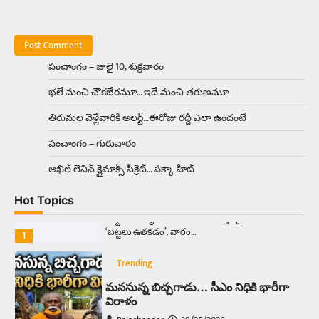
Trending
రోడ్డుపై ఏరులై పారిన బీర్లు… ఘాటుతో
మండుతున్న నోర్లు
Balachander
15/04/2026
పంచాంగం – జులై 10, శుక్రవారం
ఉత్తర ప్రదేశ్‌లోని ఝాన్సీ జిల్లాలో ఒక వింతైన రోడ్డు
భలే మంచి చౌకబేరమూ… ఇదే మంచి తరుణమూ
ప్రమాదం చోటుచేసుకుంది. ఝాన్సీ–కాన్పూర్ జాతీయ
రహదారిపై వేల సంఖ్యలో బీరు…
5
తిరుమల వెళ్లేవారికి అలర్ట్‌…ఈరోజు రద్దీ ఎలా ఉందంటే
పంచాంగం – గురువారం
Trending
అక్కడ ఆదివారం బట్టలు ఉతికితే…జైలుకే
అఖిల్‌ లెనిన్ క్లైమాక్స్‌ సీక్రెట్‌… పక్కా హిట్‌
Balachander
13/06/2026
Hot Topics
ఆదివారం వచ్చిందంటే చాలు సామాన్యుడి నుండి
సాఫ్ట్‌వేర్ ఉద్యోగి వరకు అందరికీ గుర్తొచ్చే మొదటి పని
‘బట్టలు ఉతకడం’. వారం…
1
Trending
మనసున్న బిచ్చగాడు… సీఎం నిధికి భారీగా
విరాళం