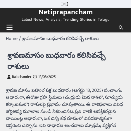
Skip
Netiprapancham
to
content
Latest News, Analysis, Trending Stories in Telugu
Home
శ్రావణమాసం బుధవారం కలిసివచ్చే రాశులు
శ్రావణమాసం బుధవారం కలిసివచ్చే
రాశులు
Balachander
13/08/2025
శ్రావణ మాసం బహుళ పక్ష బుధవారం (ఆగస్టు 13, 2025) పంచాంగం
ఆధారంగా, ఈరోజు గ్రహ స్థితులు (చంద్రుడు మీన రాశిలో, సూర్యుడు
కర్కాటకంలో) రాశులపై ప్రభావం చూపుతాయి. ఈ రాశిఫలాలు వివిధ
జ్యోతిష్య మూలాల నుండి సేకరించినవి. ప్రతి రాశికి ఆసక్తికరమైన
పాయింట్ల ఆధారంగా, ఒక చిన్న కథ రూపంలో వివరణాత్మకంగా
విస్తరించి చెప్పాను. ఇవి సాధారణ అంచనాలు మాత్రమే; వ్యక్తిగత