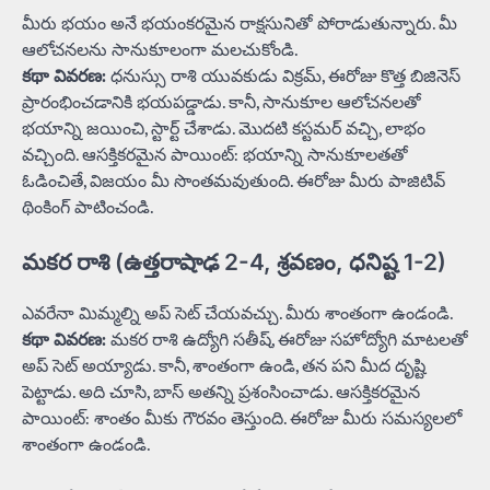
మీరు భయం అనే భయంకరమైన రాక్షసునితో పోరాడుతున్నారు. మీ
ఆలోచనలను సానుకూలంగా మలచుకోండి.
కథా వివరణ:
ధనుస్సు రాశి యువకుడు విక్రమ్, ఈరోజు కొత్త బిజినెస్
ప్రారంభించడానికి భయపడ్డాడు. కానీ, సానుకూల ఆలోచనలతో
భయాన్ని జయించి, స్టార్ట్ చేశాడు. మొదటి కస్టమర్ వచ్చి, లాభం
వచ్చింది. ఆసక్తికరమైన పాయింట్: భయాన్ని సానుకూలతతో
ఓడించితే, విజయం మీ సొంతమవుతుంది. ఈరోజు మీరు పాజిటివ్
థింకింగ్ పాటించండి.
మకర రాశి (ఉత్తరాషాఢ 2-4, శ్రవణం, ధనిష్ట 1-2)
ఎవరేనా మిమ్మల్ని అప్ సెట్ చేయవచ్చు. మీరు శాంతంగా ఉండండి.
కథా వివరణ:
మకర రాశి ఉద్యోగి సతీష్, ఈరోజు సహోద్యోగి మాటలతో
అప్ సెట్ అయ్యాడు. కానీ, శాంతంగా ఉండి, తన పని మీద దృష్టి
పెట్టాడు. అది చూసి, బాస్ అతన్ని ప్రశంసించాడు. ఆసక్తికరమైన
పాయింట్: శాంతం మీకు గౌరవం తెస్తుంది. ఈరోజు మీరు సమస్యలలో
శాంతంగా ఉండండి.