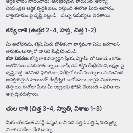
ఆర్థిక లాభం సాధించాడు. ఆసక్తికరమైన పాయింట్: ఆరోగ్య
నియంత్రణ ఆర్థిక వృద్ధికి బలం ఇస్తుంది. ఈరోజు మీరు ఆహారం,
వ్యాయామం పై దృష్టి పెట్టండి – డబ్బు సమస్యలు తీరతాయి.
కన్య రాశి (ఉత్తర 2-4, హస్త, చిత్త 1-2)
మీ ఆలోచనను, శక్తిని, మీరు భౌతికంగా వాస్తవంగా ఏమి జరగాలని
అనుకుంటున్నారో దానిని కేంద్రీకరించండి.
కథా వివరణ:
కన్య రాశి విద్యార్థిని ప్రియ, ఎగ్జామ్ లో విజయం కోసం
ఆలోచనలు చెదిరిపోతున్నాయి. కానీ, తన శక్తిని కేంద్రీకరించి, లక్ష్యం పై
దృష్టి పెట్టి చదివింది. ఫలితంగా, పరీక్షలో టాప్ మార్కులు సాధించింది.
ఆసక్తికరమైన పాయింట్: కేంద్రీకృత ఆలోచనలు వాస్తవ విజయాలు
తెస్తాయి. ఈరోజు మీరు మీ లక్ష్యాలపై ఫోకస్ చేయండి – ఫలితాలు
ఆశ్చర్యపరుస్తాయి.
తుల రాశి (చిత్త 3-4, స్వాతి, విశాఖ 1-3)
మీకు బోలెడంత ఎనర్జీ ఉన్నది, కానీ పని వత్తిడి వత్తిడి, మిమ్మల్ని
చిరాకు పడేలా చేయవచ్చు.