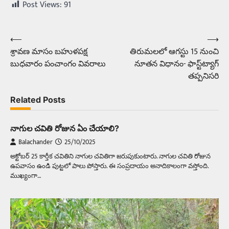
Post Views:
91
⟵
⟶
Post
శ్రావణ మాసం బహుళపక్ష
తిరుమలలో ఆగస్టు 15 నుంచి
navigation
బుధవారం పంచాంగం వివరాలు
నూతన విధానం- ఫాస్ట్‌ట్యాగ్‌
తప్పనిసరి
Related Posts
నాగుల చవితి రోజున ఏం చేయాలి?
Balachander
25/10/2025
అక్టోబర్‌ 25 కార్తీక చవితిని నాగుల చవితిగా జరుపుకుంటారు. నాగుల చవితి రోజున
ఉపవాసం ఉండి పుట్టలో పాలు పోస్తారు. ఈ సంప్రదాయం అనాదికాలంగా వస్తోంది.
ముఖ్యంగా…