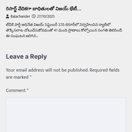
రిసార్ట్‌ వేదికగా బాధితులతో విజయ్‌ భేటీ…
Balachander
27/10/2025
టీవీకే పార్టీ అధినేత విజయ్‌ సెప్టెంబర్‌ 27న కరూర్‌లో నిర్వహించిన ర్యాలీలో
తొక్కిసలాట చోటుచేసుకోవడంతో 41 మంది ప్రాణాలు కోల్పోయిన సంగతి తెలిసిందే.
ఈ సంఘటన జరిగిన…
Leave a Reply
Your email address will not be published.
Required fields
are marked
*
Comment
*