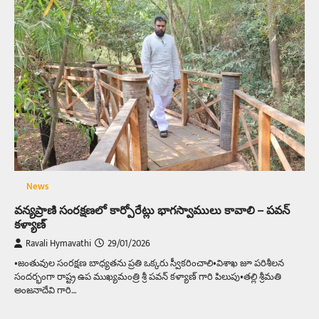
News
వన్యప్రాణి సంరక్షణలో కార్పోరేట్లు భాగస్వాములు కావాలి – పవన్
కళ్యాణ్
Ravali Hymavathi
29/01/2026
•జంతువుల సంరక్షణ బాధ్యతను ప్రతి ఒక్కరు స్వీకరించాలి•విశాఖ జూ పరిశీలన
సందర్భంగా రాష్ట్ర ఉప ముఖ్యమంత్రి శ్రీ పవన్ కళ్యాణ్ గారి పిలుపు•తల్లి శ్రీమతి
అంజనాదేవి గారి…