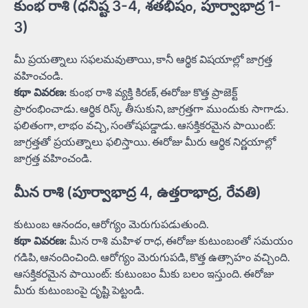
కుంభ రాశి (ధనిష్ట 3-4, శతభిషం, పూర్వాభాద్ర 1-
3)
మీ ప్రయత్నాలు సఫలమవుతాయి, కానీ ఆర్థిక విషయాల్లో జాగ్రత్త
వహించండి.
కథా వివరణ:
కుంభ రాశి వ్యక్తి కిరణ్, ఈరోజు కొత్త ప్రాజెక్ట్
ప్రారంభించాడు. ఆర్థిక రిస్క్ తీసుకుని, జాగ్రత్తగా ముందుకు సాగాడు.
ఫలితంగా, లాభం వచ్చి, సంతోషపడ్డాడు. ఆసక్తికరమైన పాయింట్:
జాగ్రత్తతో ప్రయత్నాలు ఫలిస్తాయి. ఈరోజు మీరు ఆర్థిక నిర్ణయాల్లో
జాగ్రత్త వహించండి.
మీన రాశి (పూర్వాభాద్ర 4, ఉత్తరాభాద్ర, రేవతి)
కుటుంబ ఆనందం, ఆరోగ్యం మెరుగుపడుతుంది.
కథా వివరణ:
మీన రాశి మహిళ రాధ, ఈరోజు కుటుంబంతో సమయం
గడిపి, ఆనందించింది. ఆరోగ్యం మెరుగుపడి, కొత్త ఉత్సాహం వచ్చింది.
ఆసక్తికరమైన పాయింట్: కుటుంబం మీకు బలం ఇస్తుంది. ఈరోజు
మీరు కుటుంబంపై దృష్టి పెట్టండి.