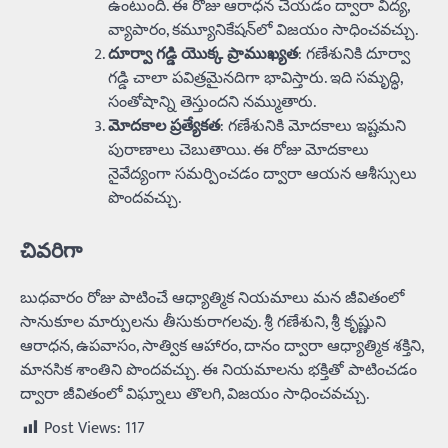
ఉంటుంది. ఈ రోజు ఆరాధన చేయడం ద్వారా విద్య,
వ్యాపారం, కమ్యూనికేషన్‌లో విజయం సాధించవచ్చు.
దూర్వా గడ్డి యొక్క ప్రాముఖ్యత
: గణేశునికి దూర్వా
గడ్డి చాలా పవిత్రమైనదిగా భావిస్తారు. ఇది సమృద్ధి,
సంతోషాన్ని తెస్తుందని నమ్ముతారు.
మోదకాల ప్రత్యేకత
: గణేశునికి మోదకాలు ఇష్టమని
పురాణాలు చెబుతాయి. ఈ రోజు మోదకాలు
నైవేద్యంగా సమర్పించడం ద్వారా ఆయన ఆశీస్సులు
పొందవచ్చు.
చివరిగా
బుధవారం రోజు పాటించే ఆధ్యాత్మిక నియమాలు మన జీవితంలో
సానుకూల మార్పులను తీసుకురాగలవు. శ్రీ గణేశుని, శ్రీ కృష్ణుని
ఆరాధన, ఉపవాసం, సాత్విక ఆహారం, దానం ద్వారా ఆధ్యాత్మిక శక్తిని,
మానసిక శాంతిని పొందవచ్చు. ఈ నియమాలను భక్తితో పాటించడం
ద్వారా జీవితంలో విఘ్నాలు తొలగి, విజయం సాధించవచ్చు.
Post Views:
117