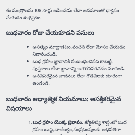
ఈ మంత్రాలను 108 సార్లు జపించడం లేదా జపమాలతో ధ్యానం
చేయడం శుభప్రదం.
బుధవారం రోజు చేయకూడని పనులు
అసత్యం మాట్లాడటం, వంచన లేదా మోసం చేయడం
నివారించండి.
బుధ గ్రహం జ్ఞానానికి సంబంధించినది కాబట్టి,
పుస్తకాలు లేదా జ్ఞానాన్ని అగౌరవపరచడం మానండి.
అనవసరమైన వాదనలు లేదా గొడవలకు దూరంగా
ఉండండి.
బుధవారం ఆధ్యాత్మిక నియమాలు: ఆసక్తికరమైన
విషయాలు
బుధ గ్రహం యొక్క ప్రభావం
: జ్యోతిష్య శాస్త్రంలో బుధ
గ్రహం బుద్ధి, వాణిజ్యం, సంప్రదింపులకు అధిపతిగా