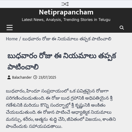
Skip
Netiprapancham
to
content
Latest News, Analysis, Trending Stories in Telugu
Home
బుధవారం రోజు ఈ నియమాలు తప్పక పాటించాలి
బుధవారం రోజు ఈ నియమాలు తప్పక
పాటించాలి
Balachander
23/07/2025
బుధవారం, హిందూ సంప్రదాయంలో ఒక పవిత్రమైన రోజుగా
పరిగణించబడుతుంది. ఈ రోజు బుధ గ్రహానికి అధిపతియైన శ్రీ
గణేశునికి మరియు కొన్ని సందర్భాల్లో శ్రీ కృష్ణునికి అంకితం
చేయబడుతుంది. ఈ రోజున పాటించే ఆధ్యాత్మిక నియమాలు
మనస్సు, శరీరం, ఆత్మను శుద్ధి చేసి, జీవితంలో విజయం, శాంతిని
పొందేందుకు సహాయపడతాయి.