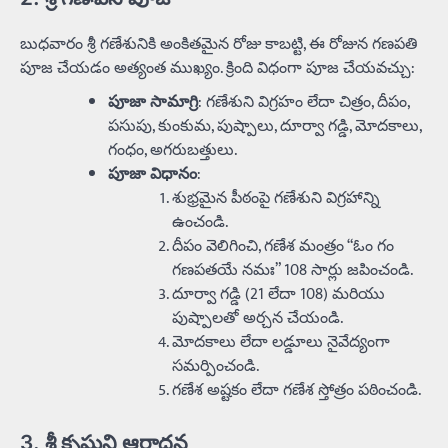
బుధవారం శ్రీ గణేశునికి అంకితమైన రోజు కాబట్టి, ఈ రోజున గణపతి
పూజ చేయడం అత్యంత ముఖ్యం. క్రింది విధంగా పూజ చేయవచ్చు:
పూజా సామాగ్రి
: గణేశుని విగ్రహం లేదా చిత్రం, దీపం,
పసుపు, కుంకుమ, పుష్పాలు, దూర్వా గడ్డి, మోదకాలు,
గంధం, అగరుబత్తులు.
పూజా విధానం
:
శుభ్రమైన పీఠంపై గణేశుని విగ్రహాన్ని
ఉంచండి.
దీపం వెలిగించి, గణేశ మంత్రం “ఓం గం
గణపతయే నమః” 108 సార్లు జపించండి.
దూర్వా గడ్డి (21 లేదా 108) మరియు
పుష్పాలతో అర్చన చేయండి.
మోదకాలు లేదా లడ్డూలు నైవేద్యంగా
సమర్పించండి.
గణేశ అష్టకం లేదా గణేశ స్తోత్రం పఠించండి.
3. శ్రీ కృష్ణుని ఆరాధన