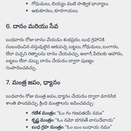
గోధుమలు, బియ్యం వంటి సాత్విక ధాన్యాలు
ఆకుకూరలు, కూరగాయలు
6. దానం మరియు సేవ
బుధవారం రోజు దానం చేయడం శుభప్రదం. బుధ గ్రహానికి
సంబంధించిన వస్తువులైన ఆకుపచ్చ బట్టలు, గోధుమలు, బంగారం,
లేదా పచ్చని రత్నాలను దానం చేయవచ్చు. అలాగే, పేదలకు ఆహారం,
బట్టలు లేదా డబ్బు దానం చేయడం ద్వారా పుణ్యం
సంపాదించవచ్చు.
7. మంత్ర జపం, ధ్యానం
బుధవారం రోజు మంత్ర జపం, ధ్యానం చేయడం ద్వారా మానసిక
శాంతి పొందవచ్చు. క్రింది మంత్రాలను జపించవచ్చు:
గణేశ మంత్రం
: “ఓం గం గణపతయే నమః”
కృష్ణ మంత్రం
: “ఓం నమో భగవతే వాసుదేవాయ”
బుధ గ్రహ మంత్రం
: “ఓం బుం బుధాయ నమః”