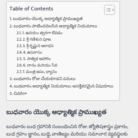
Table of Contents
బుధవారం యొక్క ఆధ్యాత్మిక ప్రాముఖ్యత
బుధవారం పాటించవలసిన ఆధ్యాత్మిక నియమాలు
1. ఉదయం త్వరగా లేవడం
2. శ్రీ గణేశుని పూజ
3. శ్రీ కృష్ణుని ఆరాధన
4. ఉపవాసం
5. సాత్విక ఆహారం
6. దానం మరియు సేవ
7. మంత్ర జపం, ధ్యానం
బుధవారం రోజు చేయకూడని పనులు
బుధవారం ఆధ్యాత్మిక నియమాలు: ఆసక్తికరమైన విషయాలు
చివరిగా
బుధవారం యొక్క ఆధ్యాత్మిక ప్రాముఖ్యత
బుధవారం బుధ గ్రహానికి సంబంధించిన రోజు. జ్యోతిషశాస్త్రం ప్రకారం,
బుధ గ్రహం జ్ఞానం, బుద్ధి, వాణిజ్యం మరియు సమాచార వ్యవస్థలకు