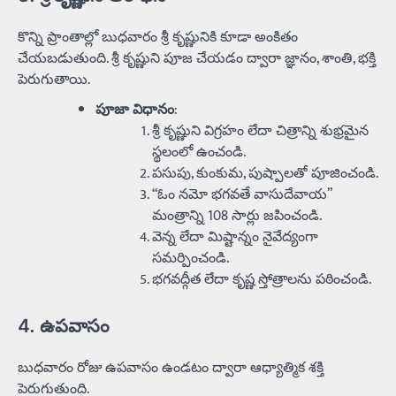
కొన్ని ప్రాంతాల్లో బుధవారం శ్రీ కృష్ణునికి కూడా అంకితం
చేయబడుతుంది. శ్రీ కృష్ణుని పూజ చేయడం ద్వారా జ్ఞానం, శాంతి, భక్తి
పెరుగుతాయి.
పూజా విధానం
:
శ్రీ కృష్ణుని విగ్రహం లేదా చిత్రాన్ని శుభ్రమైన
స్థలంలో ఉంచండి.
పసుపు, కుంకుమ, పుష్పాలతో పూజించండి.
“ఓం నమో భగవతే వాసుదేవాయ”
మంత్రాన్ని 108 సార్లు జపించండి.
వెన్న లేదా మిష్టాన్నం నైవేద్యంగా
సమర్పించండి.
భగవద్గీత లేదా కృష్ణ స్తోత్రాలను పఠించండి.
4. ఉపవాసం
బుధవారం రోజు ఉపవాసం ఉండటం ద్వారా ఆధ్యాత్మిక శక్తి
పెరుగుతుంది.