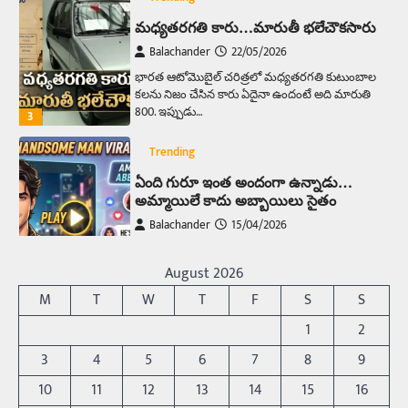
మధ్యతరగతి కారు…మారుతీ భలేచౌకసారు
Balachander
22/05/2026
భారత ఆటోమొబైల్ చరిత్రలో మధ్యతరగతి కుటుంబాల
కలను నిజం చేసిన కారు ఏదైనా ఉందంటే అది మారుతి
800. ఇప్పుడు…
3
Trending
ఏంది గురూ ఇంత అందంగా ఉన్నాడు…
అమ్మాయిలే కాదు అబ్బాయిలు సైతం
Balachander
15/04/2026
అందమైన అమ్మాయిని పుత్తడి బొమ్మఅని లేదా బాపూ
బోమ్మ అని పిలుస్తాం. స్పెయిన్‌ అమ్మాయిలు చాలా
August 2026
అందంగా ఉంటారనే నానుడి…
4
M
T
W
T
F
S
S
Trending
1
2
రోడ్డుపై ఏరులై పారిన బీర్లు… ఘాటుతో
3
4
5
6
7
8
9
మండుతున్న నోర్లు
10
11
12
13
14
15
16
Balachander
15/04/2026