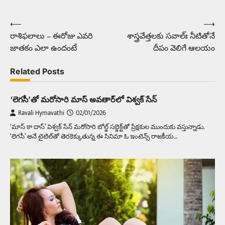
⟵
⟶
Post
రాశిఫలాలు – ఈరోజు ఎవరి
శాస్త్రవేత్తలకు సవాల్ః నీటితోనే
navigation
జాతకం ఎలా ఉందంటే
దీపం వెలిగే ఆలయం
Related Posts
‘లెగసీ’తో మరోసారి మాస్ అవతార్‌లో విశ్వక్ సేన్
Ravali Hymavathi
02/01/2026
‘మాస్ కా దాస్’ విశ్వక్ సేన్ మరోసారి బోల్డ్ సబ్జెక్ట్‌తో ప్రేక్షకుల ముందుకు వస్తున్నాడు.
‘లెగసీ’ అనే టైటిల్‌తో తెరకెక్కుతున్న ఈ సినిమా ఓ ఇంటెన్స్ రాజకీయ…