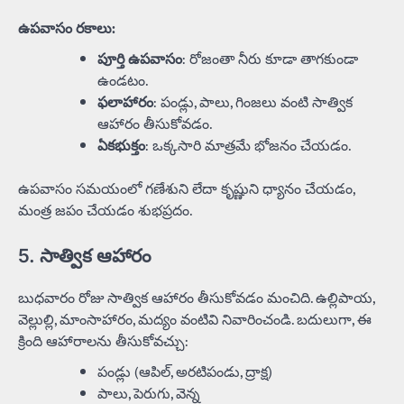
ఉపవాసం రకాలు:
పూర్తి ఉపవాసం
: రోజంతా నీరు కూడా తాగకుండా
ఉండటం.
ఫలాహారం
: పండ్లు, పాలు, గింజలు వంటి సాత్విక
ఆహారం తీసుకోవడం.
ఏకభుక్తం
: ఒక్కసారి మాత్రమే భోజనం చేయడం.
ఉపవాసం సమయంలో గణేశుని లేదా కృష్ణుని ధ్యానం చేయడం,
మంత్ర జపం చేయడం శుభప్రదం.
5. సాత్విక ఆహారం
బుధవారం రోజు సాత్విక ఆహారం తీసుకోవడం మంచిది. ఉల్లిపాయ,
వెల్లుల్లి, మాంసాహారం, మద్యం వంటివి నివారించండి. బదులుగా, ఈ
క్రింది ఆహారాలను తీసుకోవచ్చు:
పండ్లు (ఆపిల్, అరటిపండు, ద్రాక్ష)
పాలు, పెరుగు, వెన్న