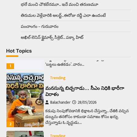
ఉత్తర ప్రదేశ్‌లోని ఝాన్సీ జిల్లాలో ఒక వింతైన రోడ్డు
భలే మంచి చౌకబేరమూ… ఇదే మంచి తరుణమూ
ప్రమాదం చోటుచేసుకుంది. ఝాన్సీ–కాన్పూర్ జాతీయ
రహదారిపై వేల సంఖ్యలో బీరు…
5
తిరుమల వెళ్లేవారికి అలర్ట్‌…ఈరోజు రద్దీ ఎలా ఉందంటే
పంచాంగం – గురువారం
Trending
అక్కడ ఆదివారం బట్టలు ఉతికితే…జైలుకే
అఖిల్‌ లెనిన్ క్లైమాక్స్‌ సీక్రెట్‌… పక్కా హిట్‌
Balachander
13/06/2026
Hot Topics
ఆదివారం వచ్చిందంటే చాలు సామాన్యుడి నుండి
సాఫ్ట్‌వేర్ ఉద్యోగి వరకు అందరికీ గుర్తొచ్చే మొదటి పని
‘బట్టలు ఉతకడం’. వారం…
1
Trending
మనసున్న బిచ్చగాడు… సీఎం నిధికి భారీగా
విరాళం
Balachander
28/05/2026
కడుపు నింపుకోవడానికి భిక్షాటన చేస్తున్నా… చేతికి వచ్చిన
డబ్బును తనకోసం కాకుండా సమాజం కోసం ఖర్చు
చేస్తున్నాడు ఓ వృద్ధుడు.…
2
Trending