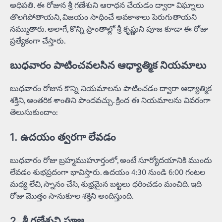
అధిపతి. ఈ రోజున శ్రీ గణేశుని ఆరాధన చేయడం ద్వారా విఘ్నాలు
తొలగిపోతాయని, విజయం సాధించే అవకాశాలు పెరుగుతాయని
నమ్ముతారు. అలాగే, కొన్ని ప్రాంతాల్లో శ్రీ కృష్ణుని పూజ కూడా ఈ రోజు
ప్రత్యేకంగా చేస్తారు.
బుధవారం పాటించవలసిన ఆధ్యాత్మిక నియమాలు
బుధవారం రోజున కొన్ని నియమాలను పాటించడం ద్వారా ఆధ్యాత్మిక
శక్తిని, ఆంతరిక శాంతిని పొందవచ్చు. క్రింద ఈ నియమాలను వివరంగా
తెలుసుకుందాం:
1. ఉదయం త్వరగా లేవడం
బుధవారం రోజు బ్రహ్మముహూర్తంలో, అంటే సూర్యోదయానికి ముందు
లేవడం శుభప్రదంగా భావిస్తారు. ఉదయం 4:30 నుండి 6:00 గంటల
మధ్య లేచి, స్నానం చేసి, శుభ్రమైన బట్టలు ధరించడం మంచిది. ఇది
రోజు మొత్తం సానుకూల శక్తిని అందిస్తుంది.
2. శ్రీ గణేశుని పూజ