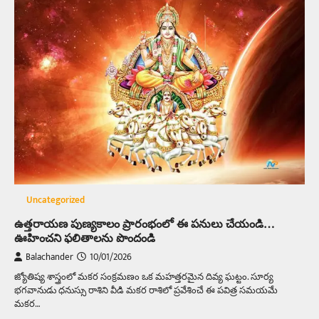
Uncategorized
ఉత్తరాయణ పుణ్యకాలం ప్రారంభంలో ఈ పనులు చేయండి…
ఊహించని ఫలితాలను పొందండి
Balachander
10/01/2026
జ్యోతిష్య శాస్త్రంలో మకర సంక్రమణం ఒక మహత్తరమైన దివ్య ఘట్టం. సూర్య
భగవానుడు ధనుస్సు రాశిని వీడి మకర రాశిలో ప్రవేశించే ఈ పవిత్ర సమయమే
మకర…