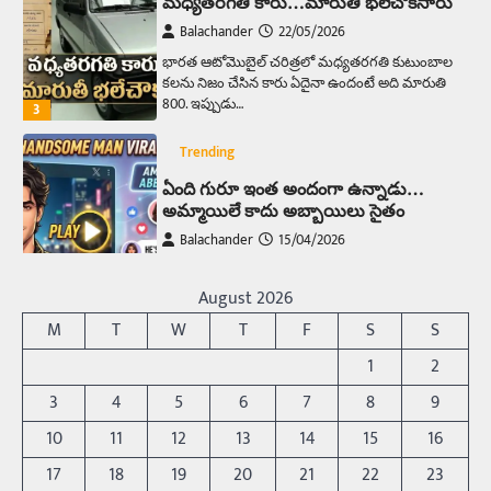
మధ్యతరగతి కారు…మారుతీ భలేచౌకసారు
Balachander
22/05/2026
భారత ఆటోమొబైల్ చరిత్రలో మధ్యతరగతి కుటుంబాల
కలను నిజం చేసిన కారు ఏదైనా ఉందంటే అది మారుతి
800. ఇప్పుడు…
3
Trending
ఏంది గురూ ఇంత అందంగా ఉన్నాడు…
అమ్మాయిలే కాదు అబ్బాయిలు సైతం
Balachander
15/04/2026
అందమైన అమ్మాయిని పుత్తడి బొమ్మఅని లేదా బాపూ
బోమ్మ అని పిలుస్తాం. స్పెయిన్‌ అమ్మాయిలు చాలా
August 2026
అందంగా ఉంటారనే నానుడి…
4
M
T
W
T
F
S
S
Trending
1
2
రోడ్డుపై ఏరులై పారిన బీర్లు… ఘాటుతో
3
4
5
6
7
8
9
మండుతున్న నోర్లు
10
11
12
13
14
15
16
Balachander
15/04/2026
17
18
19
20
21
22
23
ఉత్తర ప్రదేశ్‌లోని ఝాన్సీ జిల్లాలో ఒక వింతైన రోడ్డు