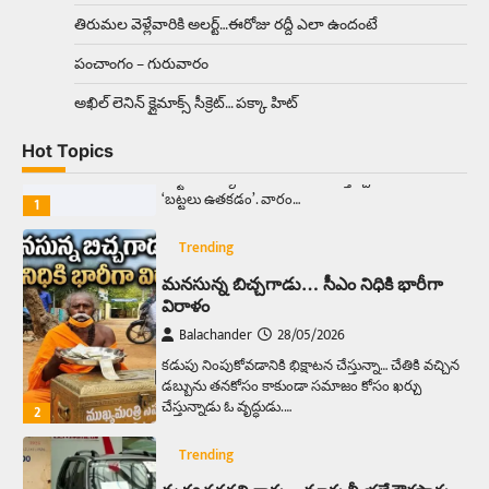
రహదారిపై వేల సంఖ్యలో బీరు…
5
తిరుమల వెళ్లేవారికి అలర్ట్‌…ఈరోజు రద్దీ ఎలా ఉందంటే
పంచాంగం – గురువారం
Trending
అక్కడ ఆదివారం బట్టలు ఉతికితే…జైలుకే
అఖిల్‌ లెనిన్ క్లైమాక్స్‌ సీక్రెట్‌… పక్కా హిట్‌
Balachander
13/06/2026
Hot Topics
ఆదివారం వచ్చిందంటే చాలు సామాన్యుడి నుండి
సాఫ్ట్‌వేర్ ఉద్యోగి వరకు అందరికీ గుర్తొచ్చే మొదటి పని
‘బట్టలు ఉతకడం’. వారం…
1
Trending
మనసున్న బిచ్చగాడు… సీఎం నిధికి భారీగా
విరాళం
Balachander
28/05/2026
కడుపు నింపుకోవడానికి భిక్షాటన చేస్తున్నా… చేతికి వచ్చిన
డబ్బును తనకోసం కాకుండా సమాజం కోసం ఖర్చు
చేస్తున్నాడు ఓ వృద్ధుడు.…
2
Trending