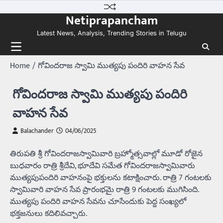
Skip
Netiprapancham
to
content
Latest News, Analysis, Trending Stories in Telugu
Home
గోవిందరాజ స్వామి ముత్యపు పందిరి వాహన సేవ
గోవిందరాజ స్వామి ముత్యపు పందిరి
వాహన సేవ
Balachander
04/06/2025
తిరుపతి శ్రీ గోవిందరాజస్వామివారి బ్రహ్మోత్సవాల్లో మూడో రోజైన
బుధవారం రాత్రి శ్రీ‌దేవి, భూదేవి స‌మేత గోవిందరాజస్వామివారు
ముత్య‌పుపందిరి వాహనంపై భక్తులను కటాక్షించారు. రాత్రి 7 గంటలకు
స్వామివారి వాహన సేవ ప్రారంభమై రాత్రి 9 గంటలకు ముగిసింది.
ముత్యపు పందిరి వాహన సేవను చూసేందుకు పెద్ద సంఖ్యలో
భక్తజనులు కదిలివచ్చారు.