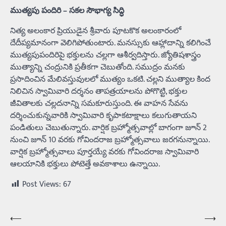
ముత్య‌పు పందిరి – స‌క‌ల సౌభాగ్య సిద్ధి
నిత్య అలంకార ప్రియుడైన శ్రీవారు పూటకొక అలంకారంలో
దేదీప్యమానంగా వెలిగిపోతుంటారు. మనస్సుకు ఆహ్లాదాన్ని కలిగించే
ముత్యపుపందిరిపై భక్తులను చల్లగా ఆశీర్వదిస్తారు. జ్యోతిషశాస్త్రం
ముత్యాన్ని చంద్రునికి ప్రతీకగా చెబుతోంది. సముద్రం మనకు
ప్రసాదించిన మేలివస్తువులలో ముత్యం ఒకటి. చల్లని ముత్యాల కింద
నిలిచిన స్వామివారి దర్శనం తాపత్రయాలను పోగొట్టి, భక్తుల
జీవితాలకు చల్లదనాన్ని సమకూరుస్తుంది. ఈ వాహన సేవను
దర్శించుకున్నవారికి స్వామివారి కృపాకటాక్షాలు కలుగుతాయని
పండితులు చెబుతున్నారు. వార్షిక బ్రహ్మోత్సవాల్లో బాగంగా జూన్‌ 2
నుంచి జూన్‌ 10 వరకు గోవిందరాజ బ్రహ్మోత్సవాలు జరగనున్నాయి.
వార్షిక బ్రహ్మోత్సవాలు పూర్తయ్యే వరకు గోవిందరాజ స్వామివారి
ఆలయానికి భక్తులు పోటెత్తే అవకాశాలు ఉన్నాయి.
Post Views:
67
⟵
⟶
Post