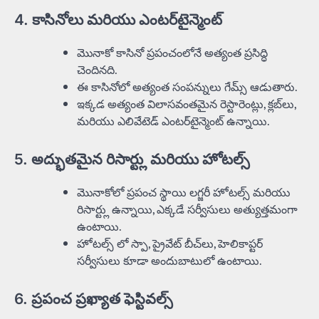
4. కాసినోలు మరియు ఎంటర్‌టైన్మెంట్
మొనాకో కాసినో ప్రపంచంలోనే అత్యంత ప్రసిద్ధి
చెందినది.
ఈ కాసినోలో అత్యంత సంపన్నులు గేమ్స్ ఆడుతారు.
ఇక్కడ అత్యంత విలాసవంతమైన రెస్టారెంట్లు, క్లబ్‌లు,
మరియు ఎలివేటెడ్ ఎంటర్‌టైన్మెంట్ ఉన్నాయి.
5. అద్భుతమైన రిసార్ట్లు మరియు హోటల్స్
మొనాకోలో ప్రపంచ స్థాయి లగ్జరీ హోటల్స్ మరియు
రిసార్ట్లు ఉన్నాయి, ఎక్కడే సర్వీసులు అత్యుత్తమంగా
ఉంటాయి.
హోటల్స్ లో స్పా, ప్రైవేట్ బీచ్‌లు, హెలికాప్టర్
సర్వీసులు కూడా అందుబాటులో ఉంటాయి.
6. ప్రపంచ ప్రఖ్యాత ఫెస్టివల్స్