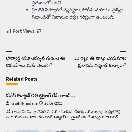
ప్రదేశాలలో ఒకటి.
హై టెక్ సెక్యూరిటీ వ్యవస్థలు, పోలీస్, మరియు ప్రత్యేక
సిబ్బందితో నివాసుల రక్షణ గరిష్టంగా ఉంటుంది.
Post Views:
97
⟵
⟶
Post
హార్వార్డ్‌ యూనివర్శిటీ గురించి ఈ
మీ ఇల్లు ఈ వాస్తు నియమాల
navigation
విషయాలు మీకు తెలుసా?
ప్రకారమే నిర్మించుకున్నారా?
Related Posts
పవన్ కళ్యాణ్ OG ట్రైలర్ రేపే లాంచ్…
Ravali Hymavathi
20/09/2025
రెడీ గా ఉండండమ్మా సోషల్ మీడియా మారుమోగిపోద్ది… యూట్యూబ్ బద్దలైపోద్ది!
ఎందుకో తెలుసు కదా… రేపే పవన్ కళ్యాణ్ OG ట్రైలర్ లాంచ్ అవుద్ది మరి! పవన్…