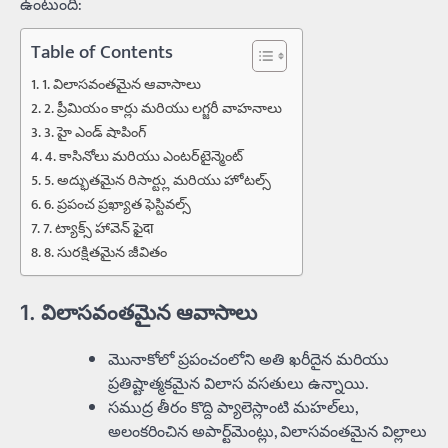
ఉంటుంది:
Table of Contents
1. విలాసవంతమైన ఆవాసాలు
2. ప్రీమియం కార్లు మరియు లగ్జరీ వాహనాలు
3. హై ఎండ్ షాపింగ్
4. కాసినోలు మరియు ఎంటర్‌టైన్మెంట్
5. అద్భుతమైన రిసార్ట్లు మరియు హోటల్స్
6. ప్రపంచ ప్రఖ్యాత ఫెస్టివల్స్
7. ట్యాక్స్ హావెన్ ఫైदा
8. సురక్షితమైన జీవితం
1. విలాసవంతమైన ఆవాసాలు
మొనాకోలో ప్రపంచంలోని అతి ఖరీదైన మరియు
ప్రతిష్టాత్మకమైన విలాస వసతులు ఉన్నాయి.
సముద్ర తీరం కొద్ది ప్యాలెస్లాంటి మహల్‌లు,
అలంకరించిన అపార్ట్‌మెంట్లు, విలాసవంతమైన విల్లాలు