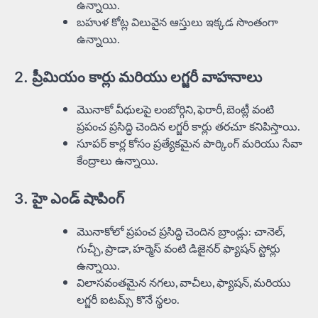
ఉన్నాయి.
బహుళ కోట్ల విలువైన ఆస్తులు ఇక్కడ సొంతంగా
ఉన్నాయి.
2. ప్రీమియం కార్లు మరియు లగ్జరీ వాహనాలు
మొనాకో వీధులపై లంబోర్గిని, ఫెరారీ, బెంట్లీ వంటి
ప్రపంచ ప్రసిద్ధి చెందిన లగ్జరీ కార్లు తరచూ కనిపిస్తాయి.
సూపర్ కార్ల కోసం ప్రత్యేకమైన పార్కింగ్ మరియు సేవా
కేంద్రాలు ఉన్నాయి.
3. హై ఎండ్ షాపింగ్
మొనాకోలో ప్రపంచ ప్రసిద్ధి చెందిన బ్రాండ్లు: చానెల్,
గుచ్చీ, ప్రాడా, హర్మెస్ వంటి డిజైనర్ ఫ్యాషన్ స్టోర్లు
ఉన్నాయి.
విలాసవంతమైన నగలు, వాచీలు, ఫ్యాషన్, మరియు
లగ్జరీ ఐటమ్స్ కొనే స్థలం.