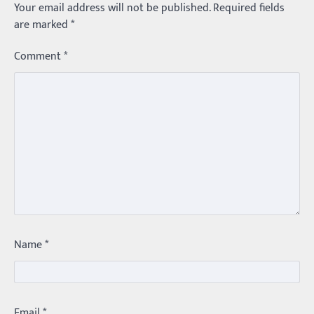
Your email address will not be published.
Required fields
are marked
*
Comment
*
Trending
Name
*
మధ్యతరగతి కారు…మారుతీ భలేచౌకసారు
Balachander
22/05/2026
భారత ఆటోమొబైల్ చరిత్రలో మధ్యతరగతి కుటుంబాల
కలను నిజం చేసిన కారు ఏదైనా ఉందంటే అది మారుతి
Email
*
800. ఇప్పుడు…