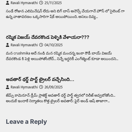
Ravali Hymavathi
25/11/2025
సండే రోజున ఎలిమినేషన్ లేదు అని బిగ్ బాస్ అనౌన్స్ చేయగానే హౌస్ లో సైలెంట్ గా
ఉన్న వాతావరణం ఒక్కసారిగా షేక్ అయిపోయింది. అసలు దివ్య…
రష్మిక విజయ్ దేవరకొండ పెళ్ళికి వేళాయరా???
Ravali Hymavathi
04/10/2025
మన crushmika అదే నండి మన రష్మిక మందన్న ఇంకా రౌడీ బాయ్ విజయ్
దేవరకొండ కి పెళ్లి అయిపోతోందోచ్… నిన్నే ఇద్దరికీ ఎంగేజ్మెంట్ కూడా అయిందని…
అవతార్ థర్డ్ పార్ట్ ట్రైలర్ వచ్చేసింది…
Ravali Hymavathi
26/09/2025
జేమ్స్ కామెరూన్ డ్రీమ్ ప్రాజెక్ట్ అవతార్ థర్డ్ పార్ట్ త్వరలో రిలీజ్ అవ్వబోతోంది…
అందుకే ఇందాకే నిర్మాతలు కొత్త ట్రైలర్ అవతార్: ఫైర్ అండ్ ఆష్ తాజాగా…
Leave a Reply