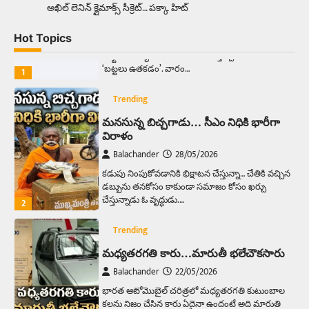
అక్కడ ఆదివారం బట్టలు ఉతికితే…జైలుకే
అఖిల్‌ లెనిన్ క్లైమాక్స్‌ సీక్రెట్‌… పక్కా హిట్‌
Balachander
13/06/2026
Hot Topics
ఆదివారం వచ్చిందంటే చాలు సామాన్యుడి నుండి
సాఫ్ట్‌వేర్ ఉద్యోగి వరకు అందరికీ గుర్తొచ్చే మొదటి పని
‘బట్టలు ఉతకడం’. వారం…
1
Trending
మనసున్న బిచ్చగాడు… సీఎం నిధికి భారీగా
విరాళం
Balachander
28/05/2026
కడుపు నింపుకోవడానికి భిక్షాటన చేస్తున్నా… చేతికి వచ్చిన
డబ్బును తనకోసం కాకుండా సమాజం కోసం ఖర్చు
చేస్తున్నాడు ఓ వృద్ధుడు.…
2
Trending
మధ్యతరగతి కారు…మారుతీ భలేచౌకసారు
Balachander
22/05/2026
భారత ఆటోమొబైల్ చరిత్రలో మధ్యతరగతి కుటుంబాల
కలను నిజం చేసిన కారు ఏదైనా ఉందంటే అది మారుతి