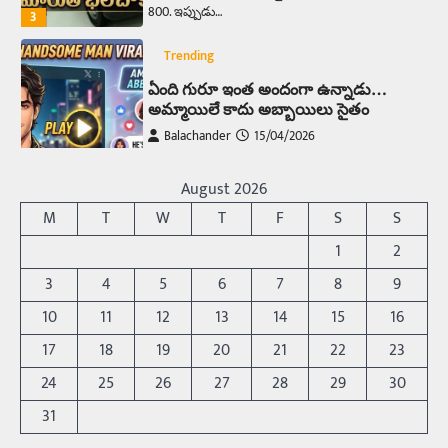
800. ఇప్పుడు…
3
Trending
ఏంది గురూ ఇంత అందంగా ఉన్నాడు…
అమ్మాయిలే కాదు అబ్బాయిలు సైతం
Balachander
15/04/2026
అందమైన అమ్మాయిని పుత్తడి బొమ్మఅని లేదా బాపూ
బోమ్మ అని పిలుస్తాం. స్పెయిన్‌ అమ్మాయిలు చాలా
August 2026
అందంగా ఉంటారనే నానుడి…
4
M
T
W
T
F
S
S
Trending
1
2
రోడ్డుపై ఏరులై పారిన బీర్లు… ఘాటుతో
3
4
5
6
7
8
9
మండుతున్న నోర్లు
10
11
12
13
14
15
16
Balachander
15/04/2026
17
18
19
20
21
22
23
ఉత్తర ప్రదేశ్‌లోని ఝాన్సీ జిల్లాలో ఒక వింతైన రోడ్డు
ప్రమాదం చోటుచేసుకుంది. ఝాన్సీ–కాన్పూర్ జాతీయ
24
25
26
27
28
29
30
రహదారిపై వేల సంఖ్యలో బీరు…
5
31
Trending