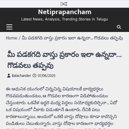
Skip
Netiprapancham
to
content
Latest News, Analysis, Trending Stories in Telugu
Home
మీ పడకగది వాస్తు ప్రకారం ఇలా ఉన్నదా… గొడవలు తప్పవు
మీ పడకగది వాస్తు ప్రకారం ఇలా ఉన్నదా…
గొడవలు తప్పవు
Balachander
07/06/2025
ఈ ఆధునిక యుగంలో చిన్నచిన్న విషయాలకే భార్యభర్తలు
గొడవపడుతుండటం, ఆ గొడవల కారణంగా విడిపోతుండటం
చేస్తుంటారు. ఒకవేళ ఇద్దరి మధ్య పెద్దలు సయోధ్యకుదిర్చినా… ఏదో
ఒక విషయంలో చీకాకు పడుతూనే ఉంటారు. దీనికి పలు
కారణాలున్నాయి. అందులో ఒకటి వాస్తు దోషాలు కూడా కావొచ్చని
పండితులు చెబుతున్నారు. వాస్తు దోషాల కారణంగా భార్యభర్తల