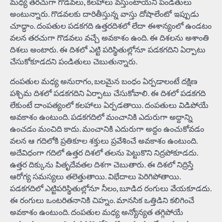
మధ్య తరచుగా గొడవలు, కలహాలు వస్తుంటాయని పండితులు
అంటున్నారు. గొడవలకు దారితీస్తున్న వాస్తు దోషాలేంటో ఇప్పుడు
చూద్ధాం. దంపతుల పడకగది ఉత్తరదిశలో లేదా ఈశాన్యంలో ఉండటం
వలన తరచుగా గొడవలు వచ్చే అవకాశం ఉంది. ఈ దిశలను అశాంతి
దిశలు అంటారు. ఈ దిశలో ఎట్టి పరిస్థితుల్లోనూ పడకగదిని ఏర్పాటు
చేసుకోకూడదని పండితులు చెబుతున్నారు.
దంపతుల మధ్య అనురాగం, బలమైన బంధం ఏర్పడాలంటే దక్షిణ
పశ్చిమ దిశలో పడకగదిని ఏర్పాటు చేసుకోవాలి. ఈ దిశలో పడకగది
లేకుంటే దాంపత్యంలో కలహాలు ఏర్పడతాయి. దంపతులు విడిపోయే
అవకాశం ఉంటుంది. పడకగదిలో మంచానికి ఎదురుగా అద్దాన్ని
ఉంచడం మంచిది కాదు. మంచానికి ఎదురుగా అద్దం ఉంచుకోవడం
వలన ఆ గదిలోకి ప్రతికూల శక్తులు ప్రవేశించే అవకాశం ఉంటుంది.
అదేవిధంగా గదిలో ఉత్తర దిశలో తలను పెట్టుకొని నిద్రపోకూడదు.
ఉత్తర దిక్కును పితృదేవతల దిశగా చెబుతారు. ఈ దిశలో నిద్రిస్తే
ఆరోగ్య సమస్యలు తలెత్తుతాయి. విభేదాలు పెరిగిపోతాయి.
పడకగదిలో ఎట్టిపరిస్థితుల్లోనూ నీలం, బూడిద రంగులు వేయకూడదు.
ఈ రంగులు ఒంటరితనానికి చిహ్నం. మానసిక ఒత్తిడిని కలిగించే
అవకాశం ఉంటుంది. దంపతుల మధ్య అన్యోన్యత తగ్గిపోయే