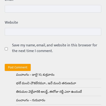
3
Trending
ఏంది గురూ ఇంత అందంగా ఉన్నాడు…
Website
అమ్మాయిలే కాదు అబ్బాయిలు సైతం
Balachander
15/04/2026
అందమైన అమ్మాయిని పుత్తడి బొమ్మఅని లేదా బాపూ
బోమ్మ అని పిలుస్తాం. స్పెయిన్‌ అమ్మాయిలు చాలా
అందంగా ఉంటారనే నానుడి…
Save my name, email, and website in this browser for
4
the next time I comment.
Trending
రోడ్డుపై ఏరులై పారిన బీర్లు… ఘాటుతో
మండుతున్న నోర్లు
Balachander
15/04/2026
పంచాంగం – జులై 10, శుక్రవారం
ఉత్తర ప్రదేశ్‌లోని ఝాన్సీ జిల్లాలో ఒక వింతైన రోడ్డు
భలే మంచి చౌకబేరమూ… ఇదే మంచి తరుణమూ
ప్రమాదం చోటుచేసుకుంది. ఝాన్సీ–కాన్పూర్ జాతీయ
రహదారిపై వేల సంఖ్యలో బీరు…
5
తిరుమల వెళ్లేవారికి అలర్ట్‌…ఈరోజు రద్దీ ఎలా ఉందంటే
పంచాంగం – గురువారం
Trending