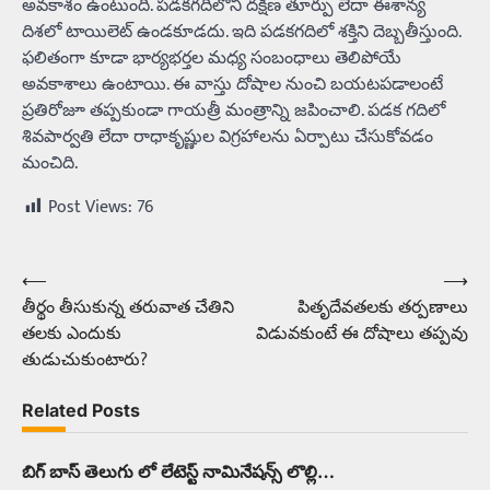
అవకాశం ఉంటుంది. పడకగదిలోని దక్షిణ తూర్పు లేదా ఈశాన్య
దిశలో టాయిలెట్‌ ఉండకూడదు. ఇది పడకగదిలో శక్తిని దెబ్బతీస్తుంది.
ఫలితంగా కూడా భార్యభర్తల మధ్య సంబంధాలు తెలిపోయే
అవకాశాలు ఉంటాయి. ఈ వాస్తు దోషాల నుంచి బయటపడాలంటే
ప్రతిరోజూ తప్పకుండా గాయత్రీ మంత్రాన్ని జపించాలి. పడక గదిలో
శివపార్వతి లేదా రాధాకృష్ణుల విగ్రహాలను ఏర్పాటు చేసుకోవడం
మంచిది.
Post Views:
76
⟵
⟶
Post
తీర్థం తీసుకున్న తరువాత చేతిని
పితృదేవతలకు తర్పణాలు
navigation
తలకు ఎందుకు
విడువకుంటే ఈ దోషాలు తప్పవు
తుడుచుకుంటారు?
Related Posts
బిగ్ బాస్ తెలుగు లో లేటెస్ట్ నామినేషన్స్ లొల్లి…